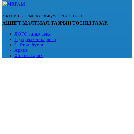
Засгийн газрын хэрэгжүүлэгч агентлаг
АШИГТ МАЛТМАЛ, ГАЗРЫН ТОСНЫ ГАЗАР.
ЛОГО татаж авах
Нууцлалын бодлого
Сайтын бүтэц
Архив
Холбоо барих