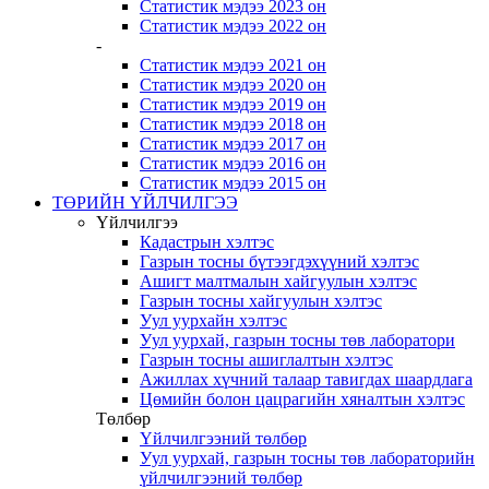
Статистик мэдээ 2023 он
Статистик мэдээ 2022 он
-
Статистик мэдээ 2021 он
Статистик мэдээ 2020 он
Статистик мэдээ 2019 он
Статистик мэдээ 2018 он
Статистик мэдээ 2017 он
Статистик мэдээ 2016 он
Статистик мэдээ 2015 он
ТӨРИЙН ҮЙЛЧИЛГЭЭ
Үйлчилгээ
Кадастрын хэлтэс
Газрын тосны бүтээгдэхүүний хэлтэс
Ашигт малтмалын хайгуулын хэлтэс
Газрын тосны хайгуулын хэлтэс
Уул уурхайн хэлтэс
Уул уурхай, газрын тосны төв лаборатори
Газрын тосны ашиглалтын хэлтэс
Ажиллах хүчний талаар тавигдах шаардлага
Цөмийн болон цацрагийн хяналтын хэлтэс
Төлбөр
Үйлчилгээний төлбөр
Уул уурхай, газрын тосны төв лабораторийн
үйлчилгээний төлбөр