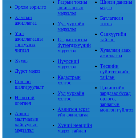
Газрын тосны
Шилэн дансны
Эрхэм зорилго
ашиглалтын
мэдээ
мэдээлэл
Хамтын
Батлагдсан
ажиллагаа
Уул уурхайн
төсөв
мэдээлэл
Үйл
Санхүүгийн
ажиллагааны
Газрын тосны
тайлан
тэргүүлэх
бүтээгдэхүүний
чиглэл
Худалдан авах
мэдээлэл
ажиллагаа
Хууль
Нүүрсний
Төсвийн
мэдээлэл
Дүрст мэдээ
гүйцэтгэлийн
Кадастрын
тайлан
Сонгон
хэлтэс
шалгаруулалт
Цалингийн
Уул уурхайн
зардлаас бусад
Нээлттэй
хэлтэс
орлого,
өгөгдөл
зарлагын
Авлигын эсрэг
мөнгөн гүйлгээ
Ашигт
үйл ажиллагаа
малтмалын
хайгуулын
Хүний нөөцийн
мэдээлэл
мэдээ, тайлан