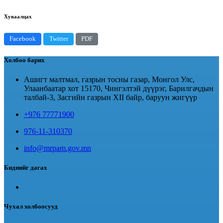
Хуваалцах
Facebook
Twitter
PDF
Холбоо барих
Ашигт малтмал, газрын тосны газар, Монгол Улс,
Улаанбаатар хот 15170, Чингэлтэй дүүрэг, Барилгачдын
талбай-3, Засгийн газрын XII байр, баруун жигүүр
+976 77771900
976-11-310370
info@mrpam.gov.mn
Биднийг дагах
Чухал холбоосууд