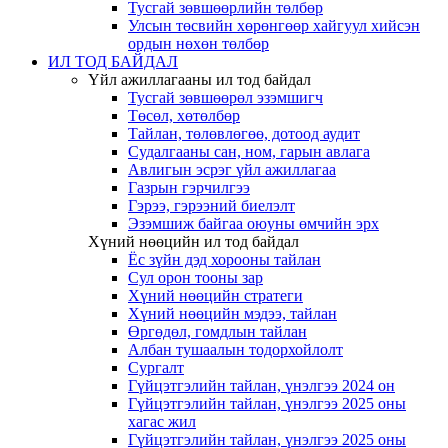
Тусгай зөвшөөрлийн төлбөр
Улсын төсвийн хөрөнгөөр хайгуул хийсэн
ордын нөхөн төлбөр
ИЛ ТОД БАЙДАЛ
Үйл ажиллагааны ил тод байдал
Тусгай зөвшөөрөл эзэмшигч
Төсөл, хөтөлбөр
Тайлан, төлөвлөгөө, дотоод аудит
Судалгааны сан, ном, гарын авлага
Авлигын эсрэг үйл ажиллагаа
Газрын гэрчилгээ
Гэрээ, гэрээний биелэлт
Эзэмшиж байгаа оюуны өмчийн эрх
Хүний нөөцийн ил тод байдал
Ёс зүйн дэд хорооны тайлан
Сул орон тооны зар
Хүний нөөцийн стратеги
Хүний нөөцийн мэдээ, тайлан
Өргөдөл, гомдлын тайлан
Албан тушаалын тодорхойлолт
Сургалт
Гүйцэтгэлийн тайлан, үнэлгээ 2024 он
Гүйцэтгэлийн тайлан, үнэлгээ 2025 оны
хагас жил
Гүйцэтгэлийн тайлан, үнэлгээ 2025 оны