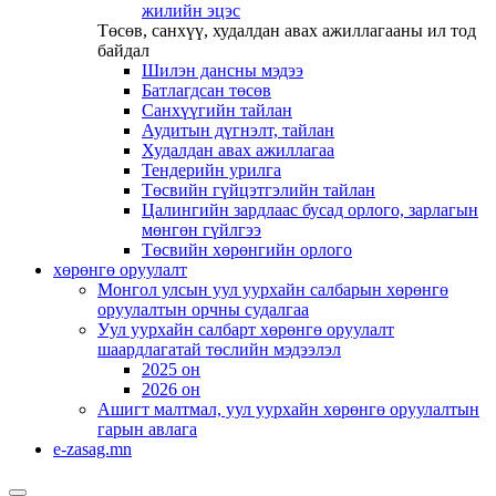
жилийн эцэс
Төсөв, санхүү, худалдан авах ажиллагааны ил тод
байдал
Шилэн дансны мэдээ
Батлагдсан төсөв
Санхүүгийн тайлан
Аудитын дүгнэлт, тайлан
Худалдан авах ажиллагаа
Тендерийн урилга
Төсвийн гүйцэтгэлийн тайлан
Цалингийн зардлаас бусад орлого, зарлагын
мөнгөн гүйлгээ
Төсвийн хөрөнгийн орлого
хөрөнгө оруулалт
Монгол улсын уул уурхайн салбарын хөрөнгө
оруулалтын орчны судалгаа
Уул уурхайн салбарт хөрөнгө оруулалт
шаардлагатай төслийн мэдээлэл
2025 он
2026 он
Ашигт малтмал, уул уурхайн хөрөнгө оруулалтын
гарын авлага
e-zasag.mn