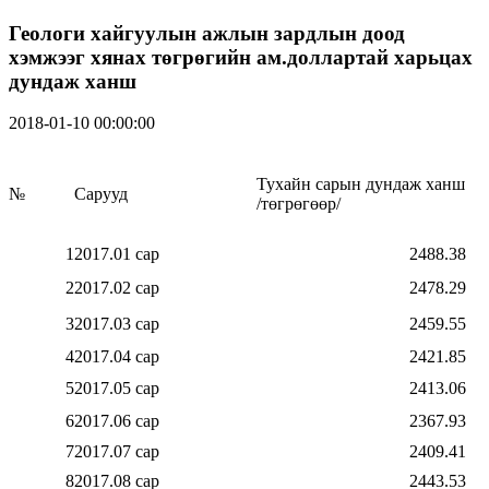
Геологи хайгуулын ажлын зардлын доод
хэмжээг хянах төгрөгийн ам.доллартай харьцах
дундаж ханш
2018-01-10 00:00:00
Тухайн сарын дундаж ханш
№
Сарууд
/төгрөгөөр/
1
2017.01 сар
2488.38
2
2017.02 сар
2478.29
3
2017.03 сар
2459.55
4
2017.04 сар
2421.85
5
2017.05 сар
2413.06
6
2017.06 сар
2367.93
7
2017.07 сар
2409.41
8
2017.08 сар
2443.53