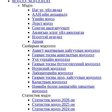
МЭДЭЭ, МЭДЭЭЛЭЛ
Мэдээ
Цаг үе, үйл явдал
ААН-ийн анхааралд
Үнийн мэдээ
Дүрст мэдээ
Сонгон шалгаруулалт
Авлигын эсрэг үйл ажиллагаа
Нээлттэй өгөгдөл
Архив
Салбарын мэдээлэл
Ашигт малтмалын хайгуулын мэдээлэл
Газрын тосны ашиглалтын мэдээлэл
Уул уурхайн мэдээлэл
Газрын тосны бүтээгдэхүүний мэдээлэл
Нүүрсний мэдээлэл
Лабораторийн мэдээлэл
Газрын тосны эрэл, хайгуулын мэдээлэл
Кадастрын мэдээлэл
Цөмийн болон цацрагийн хяналтын
мэдээлэл
Статистик мэдээ
Статистик мэдээ 2026 он
Статистик мэдээ 2025 он
Статистик мэдээ 2024 он