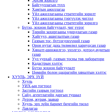
Эрхэм зорилго
Байгууллагын түүх
Хамтын ажиллагаа
Үйл ажиллагааны стратегийн зорилт
Үйл ажиллагааны тэргүүлэх чиглэл
Үйл ажиллагааны стратегийн зорилго
Бүтэц, зохион байгуулалт, чиг үүрэг
Төрийн захиргааны удирдлагын газар
Хайгуул, ашиглалтын газар
Газрын тос, бүтээгдэхүүний газар
Орон нутаг дахь төлөөлөл хариуцсан газар
Хяналт-шинжилгээ, үнэлгээ, дотоод аудитын
газар
Уул уурхай, газрын тосны төв лаборатори
Кадастрын хэлтэс
Бүтэц зохион байгуулалт
Цөмийн болон цацрагийн хяналтын хэлтэс
ХУУЛЬ, ЭРХ ЗҮЙ
Хууль
УИХ-ын тогтоол
Засгийн газрын тогтоол
Сайд, агентлагийн даргын тушаал
Дүрэм, журам, заавар
Хууль, эрх зүйн баримт бичгийн төсөл
Лавлагаа