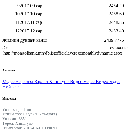
9
2017.09 сар
2454.29
10
2017.10 сар
2458.69
11
2017.11 сар
2448.86
12
2017.12 сар
2433.49
Жилийн дундаж ханш
2439.7775
Эх сурвалж:
http://mongolbank.mn/dblistofficialaveragemonthlydynamic.aspx
Ангилал
Мэдээ мэдээлэл
Зарлал
Ханш үнэ
Видео мэдээ
Видео мэдээ
Нийтлэл
Мэдээлэл
Уншихад: ~1 мин
Үгийн тоо: 62 үг (416 тэмдэгт)
Уншсан: 6651
Төрөл: Ханш үнэ
Нийтэлсэн: 2018-01-10 00:00:00