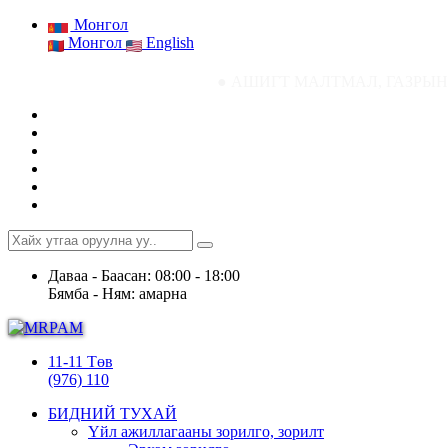
Монгол
Монгол
English
● АШИГТ МАЛТМАЛ, ГАЗРЫН ТОСНЫ ГАЗР
Даваа - Баасан: 08:00 - 18:00
Бямба - Ням: амарна
11-11 Төв
(976) 110
БИДНИЙ ТУХАЙ
Үйл ажиллагааны зорилго, зорилт