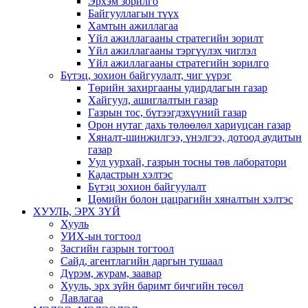
Эрхэм зорилго
Байгууллагын түүх
Хамтын ажиллагаа
Үйл ажиллагааны стратегийн зорилт
Үйл ажиллагааны тэргүүлэх чиглэл
Үйл ажиллагааны стратегийн зорилго
Бүтэц, зохион байгуулалт, чиг үүрэг
Төрийн захиргааны удирдлагын газар
Хайгуул, ашиглалтын газар
Газрын тос, бүтээгдэхүүний газар
Орон нутаг дахь төлөөлөл хариуцсан газар
Хяналт-шинжилгээ, үнэлгээ, дотоод аудитын
газар
Уул уурхай, газрын тосны төв лаборатори
Кадастрын хэлтэс
Бүтэц зохион байгуулалт
Цөмийн болон цацрагийн хяналтын хэлтэс
ХУУЛЬ, ЭРХ ЗҮЙ
Хууль
УИХ-ын тогтоол
Засгийн газрын тогтоол
Сайд, агентлагийн даргын тушаал
Дүрэм, журам, заавар
Хууль, эрх зүйн баримт бичгийн төсөл
Лавлагаа