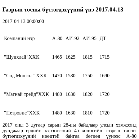
Газрын тосны бүтээгдэхүүний үнэ 2017.04.13
2017-04-13 00:00:00
Компаний нэр
А-80
АИ-92
АИ-95
ДТ
"Шунхлай"ХХК
1465
1625
1815
1715
"Сод Монгол" ХХК
1470
1580
1750
1690
"Магнай трейд"ХХК
1480
1630
1820
1720
"Петровис"ХХК
1480
1630
1810
1720
2017 оны 3 дугаар сарын 28-ны байдлаар улсын хэмжээнд
дунджаар ердийн хэрэглээний 45 хоногийн газрын тосны
бүтээгдэхүүний нөөцтэй байгаа бөгөөд үүнээс А-80