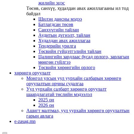
жилийн эцэс
Төсөв, санхүү, худалдан авах ажиллагааны ил тод
байдал
Шилэн дансны мэдээ
Батлагдсан төсөв
Санхүүгийн тайлан
Аудитын дүгнэлт, тайлан
Худалдан авах ажиллагаа
Тендерийн урилга
Төсвийн гүйцэтгэлийн тайлан
Цалингийн зардлаас бусад орлого, зарлагын
мөнгөн гүйлгээ
Төсвийн хөрөнгийн орлого
хөрөнгө оруулалт
Монгол улсын уул уурхайн салбарын хөрөнгө
оруулалтын орчны судалгаа
Уул уурхайн салбарт хөрөнгө оруулалт
шаардлагатай төслийн мэдээлэл
2025 он
2026 он
Ашигт малтмал, уул уурхайн хөрөнгө оруулалтын
гарын авлага
e-zasag.mn