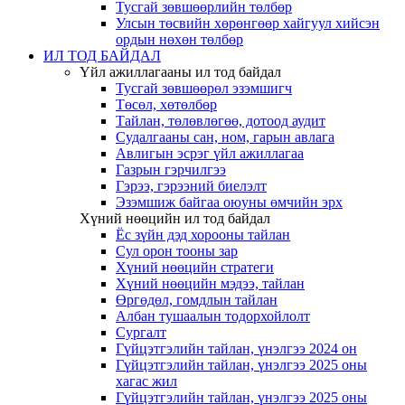
Тусгай зөвшөөрлийн төлбөр
Улсын төсвийн хөрөнгөөр хайгуул хийсэн
ордын нөхөн төлбөр
ИЛ ТОД БАЙДАЛ
Үйл ажиллагааны ил тод байдал
Тусгай зөвшөөрөл эзэмшигч
Төсөл, хөтөлбөр
Тайлан, төлөвлөгөө, дотоод аудит
Судалгааны сан, ном, гарын авлага
Авлигын эсрэг үйл ажиллагаа
Газрын гэрчилгээ
Гэрээ, гэрээний биелэлт
Эзэмшиж байгаа оюуны өмчийн эрх
Хүний нөөцийн ил тод байдал
Ёс зүйн дэд хорооны тайлан
Сул орон тооны зар
Хүний нөөцийн стратеги
Хүний нөөцийн мэдээ, тайлан
Өргөдөл, гомдлын тайлан
Албан тушаалын тодорхойлолт
Сургалт
Гүйцэтгэлийн тайлан, үнэлгээ 2024 он
Гүйцэтгэлийн тайлан, үнэлгээ 2025 оны
хагас жил
Гүйцэтгэлийн тайлан, үнэлгээ 2025 оны