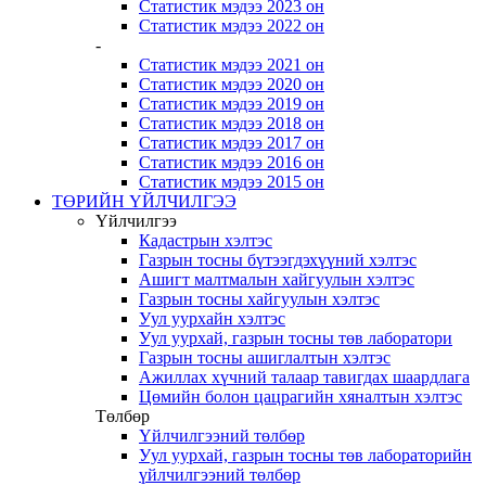
Статистик мэдээ 2023 он
Статистик мэдээ 2022 он
-
Статистик мэдээ 2021 он
Статистик мэдээ 2020 он
Статистик мэдээ 2019 он
Статистик мэдээ 2018 он
Статистик мэдээ 2017 он
Статистик мэдээ 2016 он
Статистик мэдээ 2015 он
ТӨРИЙН ҮЙЛЧИЛГЭЭ
Үйлчилгээ
Кадастрын хэлтэс
Газрын тосны бүтээгдэхүүний хэлтэс
Ашигт малтмалын хайгуулын хэлтэс
Газрын тосны хайгуулын хэлтэс
Уул уурхайн хэлтэс
Уул уурхай, газрын тосны төв лаборатори
Газрын тосны ашиглалтын хэлтэс
Ажиллах хүчний талаар тавигдах шаардлага
Цөмийн болон цацрагийн хяналтын хэлтэс
Төлбөр
Үйлчилгээний төлбөр
Уул уурхай, газрын тосны төв лабораторийн
үйлчилгээний төлбөр