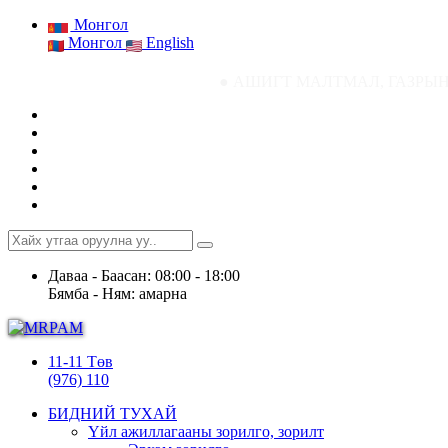
Монгол
Монгол
English
● АШИГТ МАЛТМАЛ, ГАЗРЫН ТОСНЫ ГАЗР
Даваа - Баасан: 08:00 - 18:00
Бямба - Ням: амарна
11-11 Төв
(976) 110
БИДНИЙ ТУХАЙ
Үйл ажиллагааны зорилго, зорилт