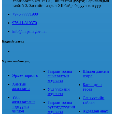
Улаанбаатар хот 15170, Чингэлтэй дүүрэг, Барилгачдын
талбай-3, Засгийн газрын XII байр, баруун жигүүр
+976 77771900
976-11-310370
info@mrpam.gov.mn
Биднийг дагах
Чухал холбоосууд
Газрын тосны
Шилэн дансны
Эрхэм зорилго
ашиглалтын
мэдээ
мэдээлэл
Хамтын
Батлагдсан
ажиллагаа
Уул уурхайн
төсөв
мэдээлэл
Үйл
Санхүүгийн
ажиллагааны
Газрын тосны
тайлан
тэргүүлэх
бүтээгдэхүүний
чиглэл
Худалдан авах
мэдээлэл