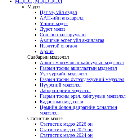
МЭДЭЭ, МЭДЭЭЛЭЛ
Мэдээ
Цаг үе, үйл явдал
ААН-ийн анхааралд
Үнийн мэдээ
Дүрст мэдээ
Сонгон шалгаруулалт
Авлигын эсрэг үйл ажиллагаа
Нээлттэй өгөгдөл
Архив
Салбарын мэдээлэл
Ашигт малтмалын хайгуулын мэдээлэл
Газрын тосны ашиглалтын мэдээлэл
Уул уурхайн мэдээлэл
Газрын тосны бүтээгдэхүүний мэдээлэл
Нүүрсний мэдээлэл
Лабораторийн мэдээлэл
Газрын тосны эрэл, хайгуулын мэдээлэл
Кадастрын мэдээлэл
Цөмийн болон цацрагийн хяналтын
мэдээлэл
Статистик мэдээ
Статистик мэдээ 2026 он
Статистик мэдээ 2025 он
Статистик мэдээ 2024 он