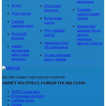
ажиллагаа
Хууль
Нүүрсний
Төсвийн
мэдээлэл
Дүрст мэдээ
гүйцэтгэлийн
Кадастрын
тайлан
Сонгон
хэлтэс
шалгаруулалт
Цалингийн
Уул уурхайн
зардлаас бусад
Нээлттэй
хэлтэс
орлого,
өгөгдөл
зарлагын
Авлигын эсрэг
мөнгөн гүйлгээ
Ашигт
үйл ажиллагаа
малтмалын
хайгуулын
Хүний нөөцийн
мэдээлэл
мэдээ, тайлан
Засгийн газрын хэрэгжүүлэгч агентлаг
АШИГТ МАЛТМАЛ, ГАЗРЫН ТОСНЫ ГАЗАР.
ЛОГО татаж авах
Нууцлалын бодлого
Сайтын бүтэц
Архив