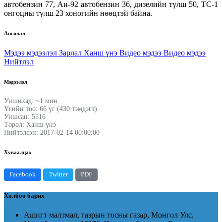
автобензин 77, Аи-92 автобензин 36, дизелийн түлш 50, ТС-1
онгоцны түлш 23 хоногийн нөөцтэй байна.
Ангилал
Мэдээ мэдээлэл
Зарлал
Ханш үнэ
Видео мэдээ
Видео мэдээ
Нийтлэл
Мэдээлэл
Уншихад: ~1 мин
Үгийн тоо: 66 үг (430 тэмдэгт)
Уншсан: 5516
Төрөл: Ханш үнэ
Нийтэлсэн: 2017-02-14 00:00:00
Хуваалцах
Facebook
Twitter
PDF
Холбоо барих
Ашигт малтмал, газрын тосны газар, Монгол Улс,