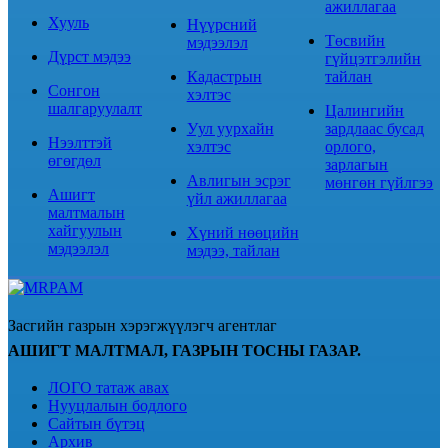
ажиллагаа
Хууль
Нүүрсний
Төсвийн
мэдээлэл
Дүрст мэдээ
гүйцэтгэлийн
Кадастрын
тайлан
Сонгон
хэлтэс
шалгаруулалт
Цалингийн
Уул уурхайн
зардлаас бусад
Нээлттэй
хэлтэс
орлого,
өгөгдөл
зарлагын
Авлигын эсрэг
мөнгөн гүйлгээ
Ашигт
үйл ажиллагаа
малтмалын
хайгуулын
Хүний нөөцийн
мэдээлэл
мэдээ, тайлан
Засгийн газрын хэрэгжүүлэгч агентлаг
АШИГТ МАЛТМАЛ, ГАЗРЫН ТОСНЫ ГАЗАР.
ЛОГО татаж авах
Нууцлалын бодлого
Сайтын бүтэц
Архив