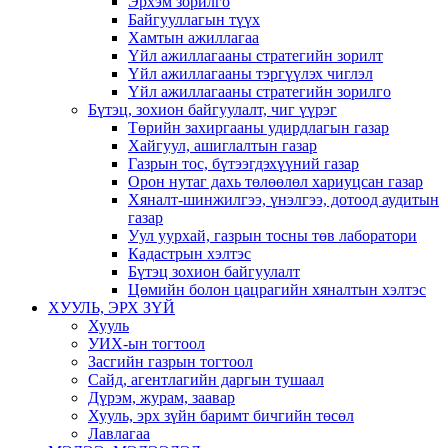
Эрхэм зорилго
Байгууллагын түүх
Хамтын ажиллагаа
Үйл ажиллагааны стратегийн зорилт
Үйл ажиллагааны тэргүүлэх чиглэл
Үйл ажиллагааны стратегийн зорилго
Бүтэц, зохион байгуулалт, чиг үүрэг
Төрийн захиргааны удирдлагын газар
Хайгуул, ашиглалтын газар
Газрын тос, бүтээгдэхүүний газар
Орон нутаг дахь төлөөлөл хариуцсан газар
Хяналт-шинжилгээ, үнэлгээ, дотоод аудитын
газар
Уул уурхай, газрын тосны төв лаборатори
Кадастрын хэлтэс
Бүтэц зохион байгуулалт
Цөмийн болон цацрагийн хяналтын хэлтэс
ХУУЛЬ, ЭРХ ЗҮЙ
Хууль
УИХ-ын тогтоол
Засгийн газрын тогтоол
Сайд, агентлагийн даргын тушаал
Дүрэм, журам, заавар
Хууль, эрх зүйн баримт бичгийн төсөл
Лавлагаа