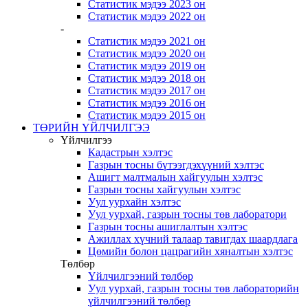
Статистик мэдээ 2023 он
Статистик мэдээ 2022 он
-
Статистик мэдээ 2021 он
Статистик мэдээ 2020 он
Статистик мэдээ 2019 он
Статистик мэдээ 2018 он
Статистик мэдээ 2017 он
Статистик мэдээ 2016 он
Статистик мэдээ 2015 он
ТӨРИЙН ҮЙЛЧИЛГЭЭ
Үйлчилгээ
Кадастрын хэлтэс
Газрын тосны бүтээгдэхүүний хэлтэс
Ашигт малтмалын хайгуулын хэлтэс
Газрын тосны хайгуулын хэлтэс
Уул уурхайн хэлтэс
Уул уурхай, газрын тосны төв лаборатори
Газрын тосны ашиглалтын хэлтэс
Ажиллах хүчний талаар тавигдах шаардлага
Цөмийн болон цацрагийн хяналтын хэлтэс
Төлбөр
Үйлчилгээний төлбөр
Уул уурхай, газрын тосны төв лабораторийн
үйлчилгээний төлбөр