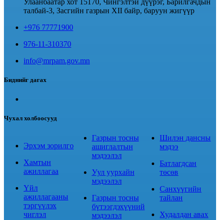
Улаанбаатар хот 15170, Чингэлтэй дүүрэг, Барилгачдын
талбай-3, Засгийн газрын XII байр, баруун жигүүр
+976 77771900
976-11-310370
info@mrpam.gov.mn
Биднийг дагах
Чухал холбоосууд
Газрын тосны
Шилэн дансны
Эрхэм зорилго
ашиглалтын
мэдээ
мэдээлэл
Хамтын
Батлагдсан
ажиллагаа
Уул уурхайн
төсөв
мэдээлэл
Үйл
Санхүүгийн
ажиллагааны
Газрын тосны
тайлан
тэргүүлэх
бүтээгдэхүүний
чиглэл
Худалдан авах
мэдээлэл