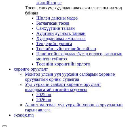
жилийн эцэс
Төсөв, санхүү, худалдан авах ажиллагааны ил тод
байдал
Шилэн дансны мэдээ
Батлагдсан төсөв
Санхүүгийн тайлан
Аудитын дүгнэлт, тайлан
Худалдан авах ажиллагаа
Тендерийн урилга
Төсвийн гүйцэтгэлийн тайлан
Цалингийн зардлаас бусад орлого, зарлагын
мөнгөн гүйлгээ
Төсвийн хөрөнгийн орлого
хөрөнгө оруулалт
Монгол улсын уул уурхайн салбарын хөрөнгө
оруулалтын орчны судалгаа
Уул уурхайн салбарт хөрөнгө оруулалт
шаардлагатай төслийн мэдээлэл
2025 он
2026 он
Ашигт малтмал, уул уурхайн хөрөнгө оруулалтын
гарын авлага
e-zasag.mn