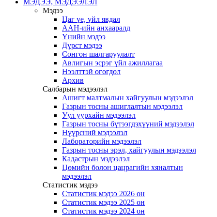
МЭДЭЭ, МЭДЭЭЛЭЛ
Мэдээ
Цаг үе, үйл явдал
ААН-ийн анхааралд
Үнийн мэдээ
Дүрст мэдээ
Сонгон шалгаруулалт
Авлигын эсрэг үйл ажиллагаа
Нээлттэй өгөгдөл
Архив
Салбарын мэдээлэл
Ашигт малтмалын хайгуулын мэдээлэл
Газрын тосны ашиглалтын мэдээлэл
Уул уурхайн мэдээлэл
Газрын тосны бүтээгдэхүүний мэдээлэл
Нүүрсний мэдээлэл
Лабораторийн мэдээлэл
Газрын тосны эрэл, хайгуулын мэдээлэл
Кадастрын мэдээлэл
Цөмийн болон цацрагийн хяналтын
мэдээлэл
Статистик мэдээ
Статистик мэдээ 2026 он
Статистик мэдээ 2025 он
Статистик мэдээ 2024 он