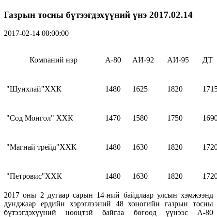
Газрын тосны бүтээгдэхүүний үнэ 2017.02.14
2017-02-14 00:00:00
Компаний нэр
А-80
АИ-92
АИ-95
ДТ
"Шунхлай"ХХК
1480
1625
1820
171
"Сод Монгол" ХХК
1470
1580
1750
169
"Магнай трейд"ХХК
1480
1630
1820
172
"Петровис"ХХК
1480
1630
1820
172
2017 оны 2 дугаар сарын 14-ний байдлаар улсын хэмжээнд
дунджаар ердийн хэрэглээний 48 хоногийн газрын тосны
бүтээгдэхүүний нөөцтэй байгаа бөгөөд үүнээс А-80