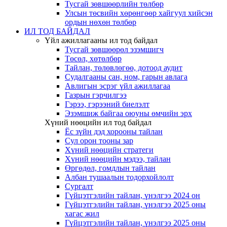
Тусгай зөвшөөрлийн төлбөр
Улсын төсвийн хөрөнгөөр хайгуул хийсэн
ордын нөхөн төлбөр
ИЛ ТОД БАЙДАЛ
Үйл ажиллагааны ил тод байдал
Тусгай зөвшөөрөл эзэмшигч
Төсөл, хөтөлбөр
Тайлан, төлөвлөгөө, дотоод аудит
Судалгааны сан, ном, гарын авлага
Авлигын эсрэг үйл ажиллагаа
Газрын гэрчилгээ
Гэрээ, гэрээний биелэлт
Эзэмшиж байгаа оюуны өмчийн эрх
Хүний нөөцийн ил тод байдал
Ёс зүйн дэд хорооны тайлан
Сул орон тооны зар
Хүний нөөцийн стратеги
Хүний нөөцийн мэдээ, тайлан
Өргөдөл, гомдлын тайлан
Албан тушаалын тодорхойлолт
Сургалт
Гүйцэтгэлийн тайлан, үнэлгээ 2024 он
Гүйцэтгэлийн тайлан, үнэлгээ 2025 оны
хагас жил
Гүйцэтгэлийн тайлан, үнэлгээ 2025 оны