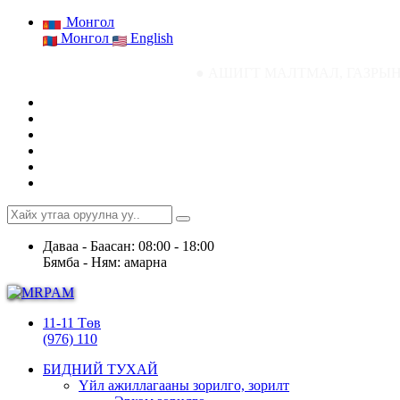
Монгол
Монгол
English
● АШИГТ МАЛТМАЛ, ГАЗРЫН ТОСНЫ ГАЗР
Даваа - Баасан: 08:00 - 18:00
Бямба - Ням: амарна
11-11 Төв
(976) 110
БИДНИЙ ТУХАЙ
Үйл ажиллагааны зорилго, зорилт