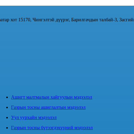
атар хот 15170, Чингэлтэй дүүрэг, Барилгачдын талбай-3, Засгий
Ашигт малтмалын хайгуулын мэдээлэл
Газрын тосны ашиглалтын мэдээлэл
Уул уурхайн мэдээлэл
Газрын тосны бүтээгдэхүүний мэдээлэл