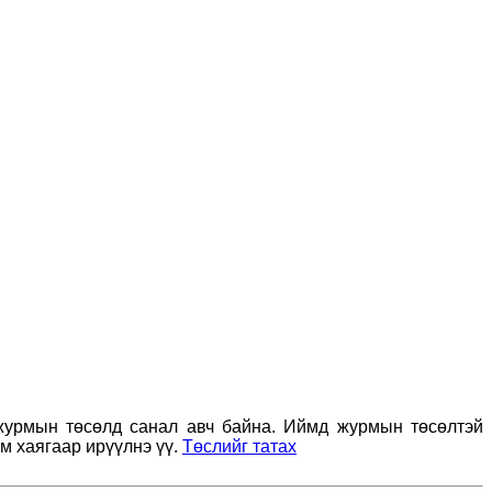
й журмын төсөлд санал авч байна. Иймд журмын төсөлтэй
м хаягаар ирүүлнэ үү.
Төслийг татах