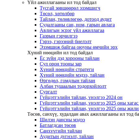
Үйл ажиллагааны ил тод байдал
Тусгай зөвшөөрөл эзэмшигч
Төсөл, хөтөлбөр
Тайлан, төлөвлөгөө, дотоод аудит
Судалгааны сан, ном, гарын авлага
Авлигын эсрэг үйл ажиллагаа
Газрын гэрчилгээ
Гэрээ, гэрээний биелэлт
Эзэмшиж байгаа оюуны өмчийн эрх
Хүний нөөцийн ил тод байдал
Ёс зүйн дэд хорооны тайлан
Сул орон тооны зар
Хүний нөөцийн стратеги
Хүний нөөцийн мэдээ, тайлан
Өргөдөл, гомдлын тайлан
Албан тушаалын тодорхойлолт
Сургалт
Гүйцэтгэлийн тайлан, үнэлгээ 2024 он
Гүйцэтгэлийн тайлан, үнэлгээ 2025 оны хага
Гүйцэтгэлийн тайлан, үнэлгээ 2025 оны жили
Төсөв, санхүү, худалдан авах ажиллагааны ил тод б
Шилэн дансны мэдээ
Батлагдсан төсөв
Санхүүгийн тайлан
Аудитын дүгнэлт, тайлан