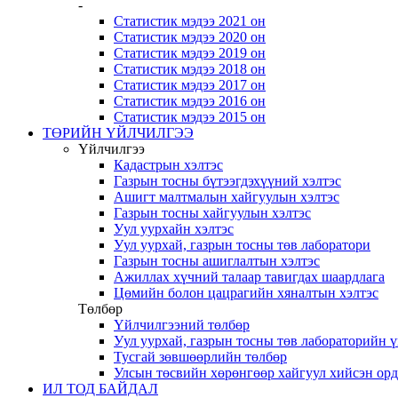
-
Статистик мэдээ 2021 он
Статистик мэдээ 2020 он
Статистик мэдээ 2019 он
Статистик мэдээ 2018 он
Статистик мэдээ 2017 он
Статистик мэдээ 2016 он
Статистик мэдээ 2015 он
ТӨРИЙН ҮЙЛЧИЛГЭЭ
Үйлчилгээ
Кадастрын хэлтэс
Газрын тосны бүтээгдэхүүний хэлтэс
Ашигт малтмалын хайгуулын хэлтэс
Газрын тосны хайгуулын хэлтэс
Уул уурхайн хэлтэс
Уул уурхай, газрын тосны төв лаборатори
Газрын тосны ашиглалтын хэлтэс
Ажиллах хүчний талаар тавигдах шаардлага
Цөмийн болон цацрагийн хяналтын хэлтэс
Төлбөр
Үйлчилгээний төлбөр
Уул уурхай, газрын тосны төв лабораторийн 
Тусгай зөвшөөрлийн төлбөр
Улсын төсвийн хөрөнгөөр хайгуул хийсэн ор
ИЛ ТОД БАЙДАЛ