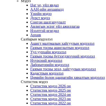
Мэдээ
Цаг үе, үйл явдал
ААН-ийн анхааралд
Үнийн мэдээ
Дүрст мэдээ
Сонгон шалгаруулалт
Авлигын эсрэг үйл ажиллагаа
Нээлттэй өгөгдөл
Архив
Салбарын мэдээлэл
Ашигт малтмалын хайгуулын мэдээлэл
Газрын тосны ашиглалтын мэдээлэл
Уул уурхайн мэдээлэл
Газрын тосны бүтээгдэхүүний мэдээлэл
Нүүрсний мэдээлэл
Лабораторийн мэдээлэл
Газрын тосны эрэл, хайгуулын мэдээлэл
Кадастрын мэдээлэл
Цөмийн болон цацрагийн хяналтын мэдээлэл
Статистик мэдээ
Статистик мэдээ 2026 он
Статистик мэдээ 2025 он
Статистик мэдээ 2024 он
Статистик мэдээ 2023 он
Статистик мэдээ 2022 он