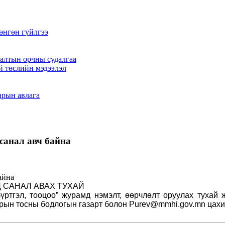
өнгөн гүйлгээ
алтын орчны судалгаа
й төслийн мэдээлэл
арын авлага
санал авч байна
 САНАЛ АВАХ ТУХАЙ
үртгэл, тооцоо” журамд нэмэлт, өөрчлөлт оруулах туха
зрын тосны бодлогын газарт болон Purev@mmhi.gov.mn цахи