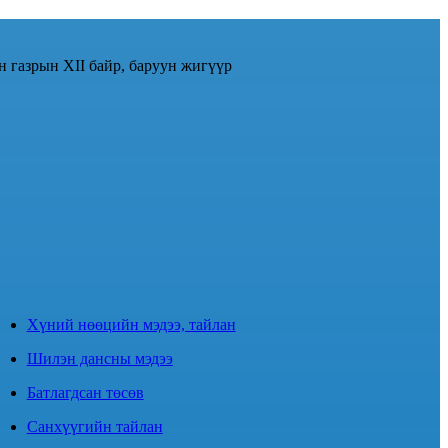
н газрын XII байр, баруун жигүүр
Хүний нөөцийн мэдээ, тайлан
Шилэн дансны мэдээ
Батлагдсан төсөв
Санхүүгийн тайлан