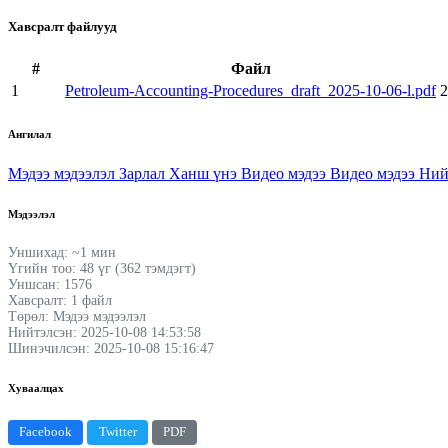
Хавсралт файлууд
#
Файл
1
Petroleum-Accounting-Procedures_draft_2025-10-06-l.pdf
2
Ангилал
Мэдээ мэдээлэл
Зарлал
Ханш үнэ
Видео мэдээ
Видео мэдээ
Ний
Мэдээлэл
Уншихад: ~1 мин
Үгийн тоо: 48 үг (362 тэмдэгт)
Уншсан: 1576
Хавсралт: 1 файл
Төрөл: Мэдээ мэдээлэл
Нийтэлсэн: 2025-10-08 14:53:58
Шинэчилсэн: 2025-10-08 15:16:47
Хуваалцах
Facebook
Twitter
PDF