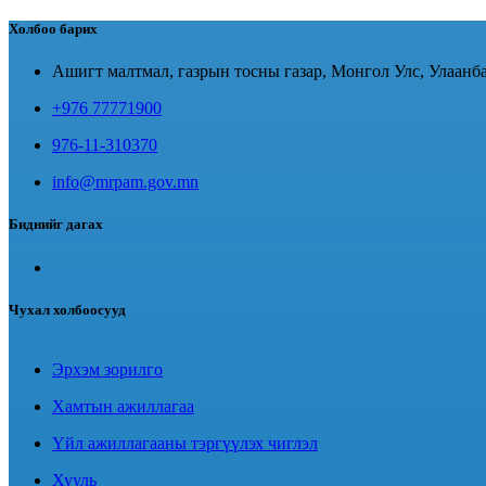
Холбоо барих
Ашигт малтмал, газрын тосны газар, Монгол Улс, Улаанба
+976 77771900
976-11-310370
info@mrpam.gov.mn
Биднийг дагах
Чухал холбоосууд
Эрхэм зорилго
Хамтын ажиллагаа
Үйл ажиллагааны тэргүүлэх чиглэл
Хууль