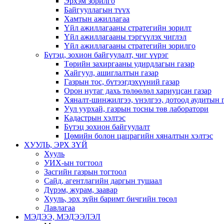
Эрхэм зорилго
Байгууллагын түүх
Хамтын ажиллагаа
Үйл ажиллагааны стратегийн зорилт
Үйл ажиллагааны тэргүүлэх чиглэл
Үйл ажиллагааны стратегийн зорилго
Бүтэц, зохион байгуулалт, чиг үүрэг
Төрийн захиргааны удирдлагын газар
Хайгуул, ашиглалтын газар
Газрын тос, бүтээгдэхүүний газар
Орон нутаг дахь төлөөлөл хариуцсан газар
Хяналт-шинжилгээ, үнэлгээ, дотоод аудитын 
Уул уурхай, газрын тосны төв лаборатори
Кадастрын хэлтэс
Бүтэц зохион байгуулалт
Цөмийн болон цацрагийн хяналтын хэлтэс
ХУУЛЬ, ЭРХ ЗҮЙ
Хууль
УИХ-ын тогтоол
Засгийн газрын тогтоол
Сайд, агентлагийн даргын тушаал
Дүрэм, журам, заавар
Хууль, эрх зүйн баримт бичгийн төсөл
Лавлагаа
МЭДЭЭ, МЭДЭЭЛЭЛ