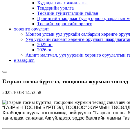
Худалдан авах ажиллагаа
Тендерийн урилга
Төсвийн гүйцэтгэлийн тайлан
Цалингийн зардлаас бусад орлого, зарлагын м
Төсвийн хөрөнгийн орлого
хөрөнгө оруулалт
Монгол улсын уул уурхайн салбарын хөрөнгө оруул
Уул уурхайн салбарт хөрөнгө оруулалт шаардлагата
2025 он
2026 он
Ашигт малтмал, уул уурхайн хөрөнгө оруулалтын г
e-zasag.mn
Газрын тосны бүртгэл, тооцооны журмын төсөлд 
2025-10-08 14:53:58
“ГАЗРЫН ТОСНЫ БҮРТГЭЛ, ТООЦОО” ЖУРМЫН ТӨСӨЛД
Холбогдох хууль тогтоомжид нийцүүлэн “Газрын тосны б
танилцаж, саналаа Аж үйлдвэр, эрдэс баялгийн яамны Га