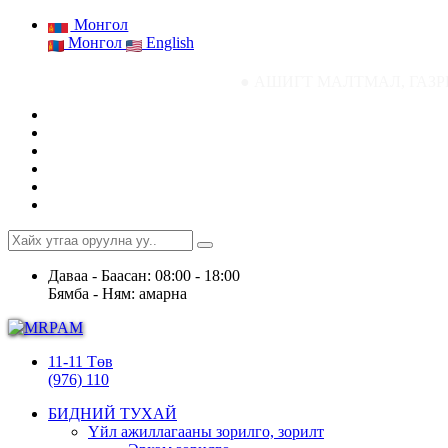
Монгол
Монгол
English
● АШИГТ МАЛТМАЛ, ГАЗРЫН ТОСНЫ ГАЗ
Даваа - Баасан: 08:00 - 18:00
Бямба - Ням: амарна
11-11 Төв
(976) 110
БИДНИЙ ТУХАЙ
Үйл ажиллагааны зорилго, зорилт