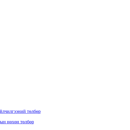
үйлчилгээний төлбөр
дын нөхөн төлбөр