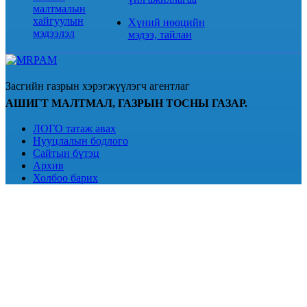
малтмалын
хайгуулын
Хүний нөөцийн
мэдээлэл
мэдээ, тайлан
Засгийн газрын хэрэгжүүлэгч агентлаг
АШИГТ МАЛТМАЛ, ГАЗРЫН ТОСНЫ ГАЗАР.
ЛОГО татаж авах
Нууцлалын бодлого
Сайтын бүтэц
Архив
Холбоо барих