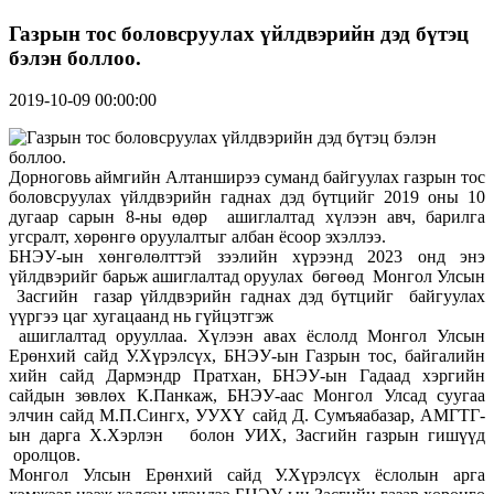
Газрын тос боловсруулах үйлдвэрийн дэд бүтэц
бэлэн боллоо.
2019-10-09 00:00:00
Дорноговь аймгийн Алтанширээ суманд байгуулах газрын тос
боловсруулах үйлдвэрийн гаднах дэд бүтцийг 2019 оны 10
дугаар сарын 8-ны өдөр ашиглалтад хүлээн авч, барилга
угсралт, хөрөнгө оруулалтыг албан ёсоор эхэллээ.
БНЭУ-ын хөнгөлөлттэй зээлийн хүрээнд 2023 онд энэ
үйлдвэрийг барьж ашиглалтад оруулах бөгөөд Монгол Улсын
Засгийн газар үйлдвэрийн гаднах дэд бүтцийг байгуулах
үүргээ цаг хугацаанд нь гүйцэтгэж
ашиглалтад орууллаа. Хүлээн авах ёслолд Монгол Улсын
Ерөнхий сайд У.Хүрэлсүх, БНЭУ-ын Газрын тос, байгалийн
хийн сайд Дармэндр Пратхан, БНЭУ-ын Гадаад хэргийн
сайдын зөвлөх К.Панкаж, БНЭУ-аас Монгол Улсад суугаа
элчин сайд М.П.Сингх, УУХҮ сайд Д. Сумъяабазар, АМГТГ-
ын дарга Х.Хэрлэн болон УИХ, Засгийн газрын гишүүд
оролцов.
Монгол Улсын Ерөнхий сайд У.Хүрэлсүх ёслолын арга