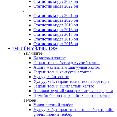
Статистик мэдээ 2023 он
Статистик мэдээ 2022 он
-
Статистик мэдээ 2021 он
Статистик мэдээ 2020 он
Статистик мэдээ 2019 он
Статистик мэдээ 2018 он
Статистик мэдээ 2017 он
Статистик мэдээ 2016 он
Статистик мэдээ 2015 он
ТӨРИЙН ҮЙЛЧИЛГЭЭ
Үйлчилгээ
Кадастрын хэлтэс
Газрын тосны бүтээгдэхүүний хэлтэс
Ашигт малтмалын хайгуулын хэлтэс
Газрын тосны хайгуулын хэлтэс
Уул уурхайн хэлтэс
Уул уурхай, газрын тосны төв лаборатори
Газрын тосны ашиглалтын хэлтэс
Ажиллах хүчний талаар тавигдах шаардлага
Цөмийн болон цацрагийн хяналтын хэлтэс
Төлбөр
Үйлчилгээний төлбөр
Уул уурхай, газрын тосны төв лабораторийн
үйлчилгээний төлбөр