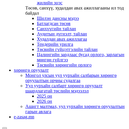
жилийн эцэс
Төсөв, санхүү, худалдан авах ажиллагааны ил тод
байдал
Шилэн дансны мэдээ
Батлагдсан төсөв
Санхүүгийн тайлан
Аудитын дүгнэлт, тайлан
Худалдан авах ажиллагаа
Тендерийн урилга
Төсвийн гүйцэтгэлийн тайлан
Цалингийн зардлаас бусад орлого, зарлагын
мөнгөн гүйлгээ
Төсвийн хөрөнгийн орлого
хөрөнгө оруулалт
Монгол улсын уул уурхайн салбарын хөрөнгө
оруулалтын орчны судалгаа
Уул уурхайн салбарт хөрөнгө оруулалт
шаардлагатай төслийн мэдээлэл
2025 он
2026 он
Ашигт малтмал, уул уурхайн хөрөнгө оруулалтын
гарын авлага
e-zasag.mn