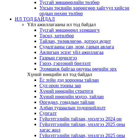
Тусгай зөвшөөрлийн төлбөр
Улсын төсвийн хөрөнгөөр хайгуул хийсэн
ордын нөхөн төлбөр
ИЛ ТОД БАЙДАЛ
Үйл ажиллагааны ил тод байдал
Тусгай зөвшөөрөл эзэмшигч
Төсөл, хөтөлбөр
Тайлан, төлөвлөгөө, дотоод аудит
Судалгааны сан, ном, гарын авлага
Авлигын эсрэг үйл ажиллагаа
Газрын гэрчилгээ
Гэрээ, гэрээний биелэлт
Эзэмшиж байгаа оюуны өмчийн эрх
Хүний нөөцийн ил тод байдал
Ёс зүйн дэд хорооны тайлан
Сул орон тооны зар
Хүний нөөцийн стратеги
Хүний нөөцийн мэдээ, тайлан
Өргөдөл, гомдлын тайлан
Албан тушаалын тодорхойлолт
Сургалт
Гүйцэтгэлийн тайлан, үнэлгээ 2024 он
Гүйцэтгэлийн тайлан, үнэлгээ 2025 оны
хагас жил
Гүйцэтгэлийн тайлан, үнэлгээ 2025 оны