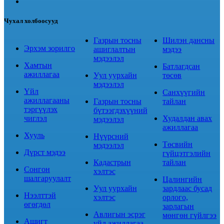
Чухал холбоосууд
Газрын тосны
Шилэн дансны
Эрхэм зорилго
ашиглалтын
мэдээ
мэдээлэл
Хамтын
Батлагдсан
ажиллагаа
Уул уурхайн
төсөв
мэдээлэл
Үйл
Санхүүгийн
ажиллагааны
Газрын тосны
тайлан
тэргүүлэх
бүтээгдэхүүний
чиглэл
Худалдан авах
мэдээлэл
ажиллагаа
Хууль
Нүүрсний
Төсвийн
мэдээлэл
Дүрст мэдээ
гүйцэтгэлийн
Кадастрын
тайлан
Сонгон
хэлтэс
шалгаруулалт
Цалингийн
Уул уурхайн
зардлаас бусад
Нээлттэй
хэлтэс
орлого,
өгөгдөл
зарлагын
Авлигын эсрэг
мөнгөн гүйлгээ
Ашигт
үйл ажиллагаа