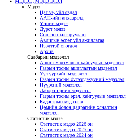
МЭДЭЭ, МЭДЭЭЛЭЛ
Мэдээ
Цаг үе, үйл явдал
ААН-ийн анхааралд
Үнийн мэдээ
Дүрст мэдээ
Сонгон шалгаруулалт
Авлигын эсрэг үйл ажиллагаа
Нээлттэй өгөгдөл
Архив
Салбарын мэдээлэл
Ашигт малтмалын хайгуулын мэдээлэл
Газрын тосны ашиглалтын мэдээлэл
Уул уурхайн мэдээлэл
Газрын тосны бүтээгдэхүүний мэдээлэл
Нүүрсний мэдээлэл
Лабораторийн мэдээлэл
Газрын тосны эрэл, хайгуулын мэдээлэл
Кадастрын мэдээлэл
Цөмийн болон цацрагийн хяналтын
мэдээлэл
Статистик мэдээ
Статистик мэдээ 2026 он
Статистик мэдээ 2025 он
Статистик мэдээ 2024 он