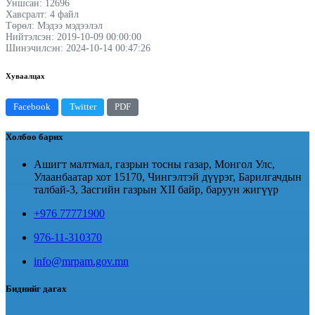
Уншсан: 12696
Хавсралт: 4 файл
Төрөл: Мэдээ мэдээлэл
Нийтэлсэн: 2019-10-09 00:00:00
Шинэчилсэн: 2024-10-14 00:47:26
Хуваалцах
Facebook
Twitter
PDF
Холбоо барих
Ашигт малтмал, газрын тосны газар, Монгол Улс,
Улаанбаатар хот 15170, Чингэлтэй дүүрэг, Барилгачдын
талбай-3, Засгийн газрын XII байр, баруун жигүүр
+976 77771900
976-11-310370
info@mrpam.gov.mn
Биднийг дагах