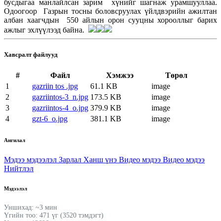
бусдыгаа манлайлсан зарим хүнийг шагнаж урамшууллаа.
Одоогоор Газрын тосны боловсруулах үйлдвэрийн ажилтан
албан хаагчдын 550 айлын орон сууцны хорооллыг барих
ажлыг эхлүүлээд байна.
Хавсралт файлууд
#
Файл
Хэмжээ
Төрөл
1
gazriin tos .jpg
61.1 KB
image
2
gazriintos-3_n.jpg
173.5 KB
image
3
gazriintos-4_o.jpg
379.9 KB
image
4
gzt-6_o.jpg
381.1 KB
image
Ангилал
Мэдээ мэдээлэл
Зарлал
Ханш үнэ
Видео мэдээ
Видео мэдээ
Нийтлэл
Мэдээлэл
Уншихад: ~3 мин
Үгийн тоо: 471 үг (3520 тэмдэгт)