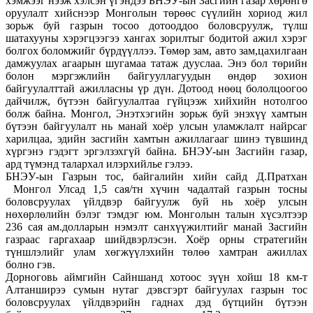
хэмжээг нээж хэлсэн үгэндээ БНЭУ-ын Засгийн газар хөрөнгө
оруулалт хийснээр Монголын төрөөс сүүлийн хориод жил
зорьж буй газрын тосоо дотооддоо боловсруулж, түлш
шатахууны хэрэгцээгээ хангах зорилтыг бодитой ажил хэрэг
болгох боломжийг бүрдүүллээ. Төмөр зам, авто зам,цахилгаан
дамжуулах агаарын шугамаа татаж дууслаа. Энэ бол төрийн
болон мэргэжлийн байгууллагуудын өндөр зохион
байгуулалттай ажилласны үр дүн. Дотоод нөөц бололцоогоо
дайчилж, бүтээн байгуулалтаа гүйцээж хийхийн нотолгоо
болж байна. Монгол, Энэтхэгийн зорьж буй энэхүү хамтын
бүтээн байгуулалт нь манай хоёр улсын уламжлалт найрсаг
харилцаа, эдийн засгийн хамтын ажиллагааг шинэ түвшинд
хүргэнэ гэдэгт эргэлзэхгүй байна. БНЭУ-ын Засгийн газар,
ард түмэнд талархал илэрхийлье гэлээ.
БНЭУ-ын Газрын тос, байгалийн хийн сайд Д.Пратхан
Монгол Улсад 1,5 сая/тн хүчин чадалтай газрын тосны
боловсруулах үйлдвэр байгуулж буй нь хоёр улсын
нөхөрлөлийн бэлэг тэмдэг юм. Монголын талын хүсэлтээр
236 сая ам.долларын нэмэлт санхүүжилтийг манай Засгийн
газраас гаргахаар шийдвэрлэсэн. Хоёр орны стратегийн
түншлэлийг улам хөгжүүлэхийн төлөө хамтран ажиллах
болно гэв.
Дорноговь аймгийн Сайншанд хотоос зүүн хойш 18 км-т
Алтанширээ сумын нутаг дэвсгэрт байгуулах газрын тос
боловсруулах үйлдвэрийн гаднах дэд бүтцийн бүтээн