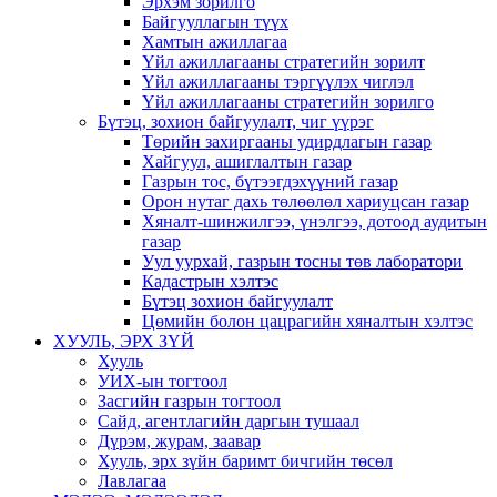
Эрхэм зорилго
Байгууллагын түүх
Хамтын ажиллагаа
Үйл ажиллагааны стратегийн зорилт
Үйл ажиллагааны тэргүүлэх чиглэл
Үйл ажиллагааны стратегийн зорилго
Бүтэц, зохион байгуулалт, чиг үүрэг
Төрийн захиргааны удирдлагын газар
Хайгуул, ашиглалтын газар
Газрын тос, бүтээгдэхүүний газар
Орон нутаг дахь төлөөлөл хариуцсан газар
Хяналт-шинжилгээ, үнэлгээ, дотоод аудитын
газар
Уул уурхай, газрын тосны төв лаборатори
Кадастрын хэлтэс
Бүтэц зохион байгуулалт
Цөмийн болон цацрагийн хяналтын хэлтэс
ХУУЛЬ, ЭРХ ЗҮЙ
Хууль
УИХ-ын тогтоол
Засгийн газрын тогтоол
Сайд, агентлагийн даргын тушаал
Дүрэм, журам, заавар
Хууль, эрх зүйн баримт бичгийн төсөл
Лавлагаа