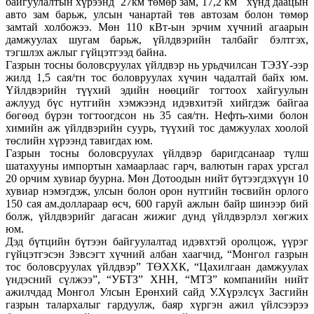
байгуулалтын хүрээнд 27км төмөр зам, 17,2 км хүнд даацын
авто зам барьж, улсын чанартай төв автозам болон төмөр
замтай холбожээ. Мөн 110 кВт-ын эрчим хүчний агаарын
дамжуулах шугам барьж, үйлдвэрийн талбайг бэлтгэх,
тэгшлэх ажлыг гүйцэтгээд байна.
Газрын тосны боловсруулах үйлдвэр нь урьдчилсан ТЭЗҮ-ээр
жилд 1,5 сая/тн тос боловруулах хүчин чадалтай байх юм.
Үйлдвэрийн түүхий эдийн нөөцийг тогтоох хайгуулын
ажлууд бүс нутгийн хэмжээнд идэвхитэй хийгдэж байгаа
бөгөөд бүрэн тогтоогдсон нь 35 сая/тн. Нефть-хими болон
химийн аж үйлдвэрийн суурь, түүхий тос дамжуулах хоолой
төслийн хүрээнд тавигдах юм.
Газрын тосны боловсруулах үйлдвэр баригдсанаар түлш
шатахууны импортын хамаарлаас гарч, валютын гарах урсгал
20 орчим хувиар буурна. Мөн Дотоодын нийт бүтээгдэхүүн 10
хувиар нэмэгдэж, улсын болон орон нутгийн төсвийн орлого
150 сая ам.доллараар өсч, 600 гаруй ажлын байр шинээр бий
болж, үйлдвэрийг дагасан жижиг дунд үйлдвэрлэл хөгжих
юм.
Дэд бүтцийн бүтээн байгуулалтад идэвхтэй оролцож, үүрэг
гүйцэтгэсэн Зэвсэгт хүчний албан хаагчид, “Монгол газрын
тос боловсруулах үйлдвэр” ТӨХХК, “Цахилгаан дамжуулах
үндэсний сүлжээ”, “УБТЗ” ХНН, “МТЗ” компанийн нийт
ажилчдад Монгол Улсын Ерөнхий сайд У.Хүрэлсүх Засгийн
газрын талархалыг гардуулж, баяр хүргэн ажил үйлсээрээ