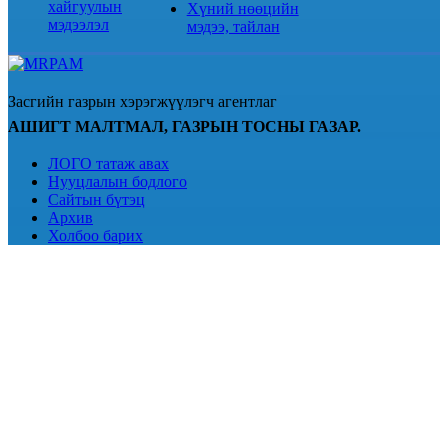
хайгуулын
Хүний нөөцийн
мэдээлэл
мэдээ, тайлан
Засгийн газрын хэрэгжүүлэгч агентлаг
АШИГТ МАЛТМАЛ, ГАЗРЫН ТОСНЫ ГАЗАР.
ЛОГО татаж авах
Нууцлалын бодлого
Сайтын бүтэц
Архив
Холбоо барих