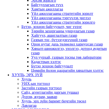
Эрхэм зорилго
Байгууллагын түүх
Хамтын ажиллагаа
Үйл ажиллагааны стратегийн зорилт
Үйл ажиллагааны тэргүүлэх чиглэл
Үйл ажиллагааны стратегийн зорилго
Бүтэц, зохион байгуулалт, чиг үүрэг
Төрийн захиргааны удирдлагын газар
Хайгуул, ашиглалтын газар
Газрын тос, бүтээгдэхүүний газар
Орон нутаг дахь төлөөлөл хариуцсан газар
Хяналт-шинжилгээ, үнэлгээ, дотоод аудитын
газар
Уул уурхай, газрын тосны төв лаборатори
Кадастрын хэлтэс
Бүтэц зохион байгуулалт
Цөмийн болон цацрагийн хяналтын хэлтэс
ХУУЛЬ, ЭРХ ЗҮЙ
Хууль
УИХ-ын тогтоол
Засгийн газрын тогтоол
Сайд, агентлагийн даргын тушаал
Дүрэм, журам, заавар
Хууль, эрх зүйн баримт бичгийн төсөл
Лавлагаа