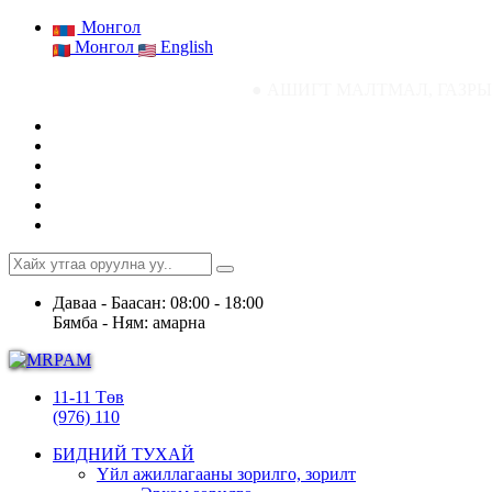
Монгол
Монгол
English
● АШИГТ МАЛТМАЛ, ГАЗРЫН ТОСНЫ ГА
Даваа - Баасан: 08:00 - 18:00
Бямба - Ням: амарна
11-11 Төв
(976) 110
БИДНИЙ ТУХАЙ
Үйл ажиллагааны зорилго, зорилт