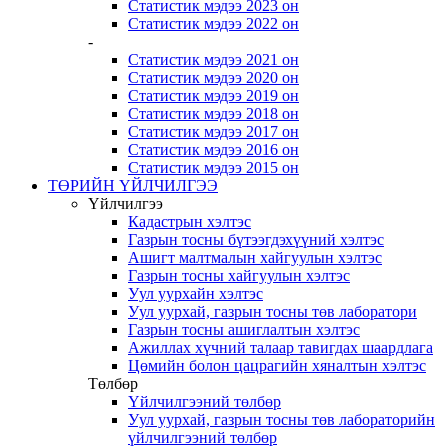
Статистик мэдээ 2023 он
Статистик мэдээ 2022 он
-
Статистик мэдээ 2021 он
Статистик мэдээ 2020 он
Статистик мэдээ 2019 он
Статистик мэдээ 2018 он
Статистик мэдээ 2017 он
Статистик мэдээ 2016 он
Статистик мэдээ 2015 он
ТӨРИЙН ҮЙЛЧИЛГЭЭ
Үйлчилгээ
Кадастрын хэлтэс
Газрын тосны бүтээгдэхүүний хэлтэс
Ашигт малтмалын хайгуулын хэлтэс
Газрын тосны хайгуулын хэлтэс
Уул уурхайн хэлтэс
Уул уурхай, газрын тосны төв лаборатори
Газрын тосны ашиглалтын хэлтэс
Ажиллах хүчний талаар тавигдах шаардлага
Цөмийн болон цацрагийн хяналтын хэлтэс
Төлбөр
Үйлчилгээний төлбөр
Уул уурхай, газрын тосны төв лабораторийн
үйлчилгээний төлбөр