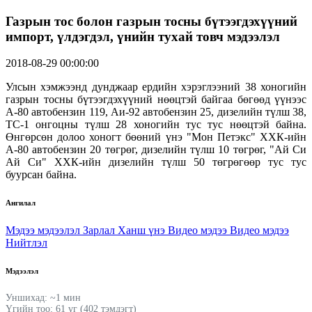
Газрын тос болон газрын тосны бүтээгдэхүүний
импорт, үлдэгдэл, үнийн тухай товч мэдээлэл
2018-08-29 00:00:00
Улсын хэмжээнд дунджаар ердийн хэрэглээний 38 хоногийн
газрын тосны бүтээгдэхүүний нөөцтэй байгаа бөгөөд үүнээс
А-80 автобензин 119, Аи-92 автобензин 25, дизелийн түлш 38,
ТС-1 онгоцны түлш 28 хоногийн тус тус нөөцтэй байна.
Өнгөрсөн долоо хоногт бөөний үнэ "Мон Петэкс" ХХК-ийн
А-80 автобензин 20 төгрөг, дизелийн түлш 10 төгрөг, "Ай Си
Ай Си" ХХК-ийн дизелийн түлш 50 төгрөгөөр тус тус
буурсан байна.
Ангилал
Мэдээ мэдээлэл
Зарлал
Ханш үнэ
Видео мэдээ
Видео мэдээ
Нийтлэл
Мэдээлэл
Уншихад: ~1 мин
Үгийн тоо: 61 үг (402 тэмдэгт)