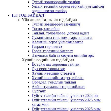
Тусгай зөвшөөрлийн төлбөр
Улсын төсвийн хөрөнгөөр хайгуул хийсэн
ордын нөхөн төлбөр
ИЛ ТОД БАЙДАЛ
Үйл ажиллагааны ил тод байдал
Тусгай зөвшөөрөл эзэмшигч
Төсөл, хөтөлбөр
Тайлан, төлөвлөгөө, дотоод аудит
Судалгааны сан, ном, гарын авлага
Авлигын эсрэг үйл ажиллагаа
Газрын гэрчилгээ
Гэрээ, гэрээний биелэлт
Эзэмшиж байгаа оюуны өмчийн эрх
Хүний нөөцийн ил тод байдал
Ёс зүйн дэд хорооны тайлан
Сул орон тооны зар
Хүний нөөцийн стратеги
Хүний нөөцийн мэдээ, тайлан
Өргөдөл, гомдлын тайлан
Албан тушаалын тодорхойлолт
Сургалт
Гүйцэтгэлийн тайлан, үнэлгээ 2024 он
Гүйцэтгэлийн тайлан, үнэлгээ 2025 оны
хагас жил
Гүйцэтгэлийн тайлан, үнэлгээ 2025 оны