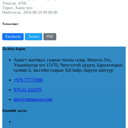
Уншсан: 4766
Төрөл: Ханш үнэ
Нийтэлсэн: 2018-08-29 00:00:00
Хуваалцах
Facebook
Twitter
PDF
Холбоо барих
Ашигт малтмал, газрын тосны газар, Монгол Улс,
Улаанбаатар хот 15170, Чингэлтэй дүүрэг, Барилгачдын
талбай-3, Засгийн газрын XII байр, баруун жигүүр
+976 77771900
976-11-310370
info@mrpam.gov.mn
Биднийг дагах