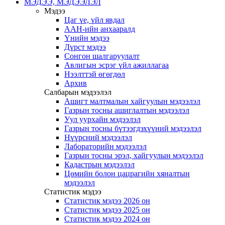
МЭДЭЭ, МЭДЭЭЛЭЛ
Мэдээ
Цаг үе, үйл явдал
ААН-ийн анхааралд
Үнийн мэдээ
Дүрст мэдээ
Сонгон шалгаруулалт
Авлигын эсрэг үйл ажиллагаа
Нээлттэй өгөгдөл
Архив
Салбарын мэдээлэл
Ашигт малтмалын хайгуулын мэдээлэл
Газрын тосны ашиглалтын мэдээлэл
Уул уурхайн мэдээлэл
Газрын тосны бүтээгдэхүүний мэдээлэл
Нүүрсний мэдээлэл
Лабораторийн мэдээлэл
Газрын тосны эрэл, хайгуулын мэдээлэл
Кадастрын мэдээлэл
Цөмийн болон цацрагийн хяналтын
мэдээлэл
Статистик мэдээ
Статистик мэдээ 2026 он
Статистик мэдээ 2025 он
Статистик мэдээ 2024 он