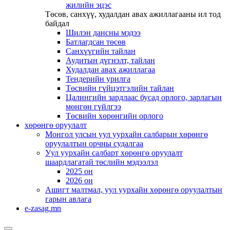
жилийн эцэс
Төсөв, санхүү, худалдан авах ажиллагааны ил тод
байдал
Шилэн дансны мэдээ
Батлагдсан төсөв
Санхүүгийн тайлан
Аудитын дүгнэлт, тайлан
Худалдан авах ажиллагаа
Тендерийн урилга
Төсвийн гүйцэтгэлийн тайлан
Цалингийн зардлаас бусад орлого, зарлагын
мөнгөн гүйлгээ
Төсвийн хөрөнгийн орлого
хөрөнгө оруулалт
Монгол улсын уул уурхайн салбарын хөрөнгө
оруулалтын орчны судалгаа
Уул уурхайн салбарт хөрөнгө оруулалт
шаардлагатай төслийн мэдээлэл
2025 он
2026 он
Ашигт малтмал, уул уурхайн хөрөнгө оруулалтын
гарын авлага
e-zasag.mn