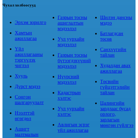
Чухал холбоосууд
Газрын тосны
Шилэн дансны
Эрхэм зорилго
ашиглалтын
мэдээ
мэдээлэл
Хамтын
Батлагдсан
ажиллагаа
Уул уурхайн
төсөв
мэдээлэл
Үйл
Санхүүгийн
ажиллагааны
Газрын тосны
тайлан
тэргүүлэх
бүтээгдэхүүний
чиглэл
Худалдан авах
мэдээлэл
ажиллагаа
Хууль
Нүүрсний
Төсвийн
мэдээлэл
Дүрст мэдээ
гүйцэтгэлийн
Кадастрын
тайлан
Сонгон
хэлтэс
шалгаруулалт
Цалингийн
Уул уурхайн
зардлаас бусад
Нээлттэй
хэлтэс
орлого,
өгөгдөл
зарлагын
Авлигын эсрэг
мөнгөн гүйлгээ
Ашигт
үйл ажиллагаа
малтмалын