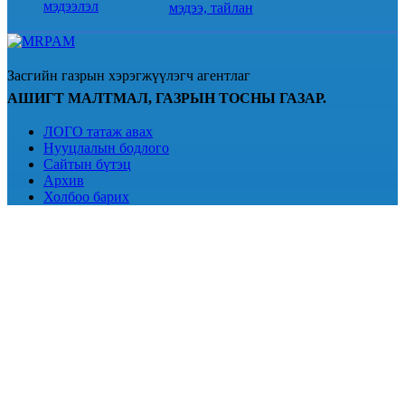
мэдээлэл
мэдээ, тайлан
Засгийн газрын хэрэгжүүлэгч агентлаг
АШИГТ МАЛТМАЛ, ГАЗРЫН ТОСНЫ ГАЗАР.
ЛОГО татаж авах
Нууцлалын бодлого
Сайтын бүтэц
Архив
Холбоо барих