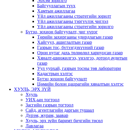
Эрхэм зорилго
Байгууллагын түүх
Хамтын ажиллагаа
Үйл ажиллагааны стратегийн зорилт
Үйл ажиллагааны тэргүүлэх чиглэл
Үйл ажиллагааны стратегийн зорилго
Бүтэц, зохион байгуулалт, чиг үүрэг
Төрийн захиргааны удирдлагын газар
Хайгуул, ашиглалтын газар
Газрын тос, бүтээгдэхүүний газар
Орон нутаг дахь төлөөлөл хариуцсан газар
Хяналт-шинжилгээ, үнэлгээ, дотоод аудитын
газар
Уул уурхай, газрын тосны төв лаборатори
Кадастрын хэлтэс
Бүтэц зохион байгуулалт
Цөмийн болон цацрагийн хяналтын хэлтэс
ХУУЛЬ, ЭРХ ЗҮЙ
Хууль
УИХ-ын тогтоол
Засгийн газрын тогтоол
Сайд, агентлагийн даргын тушаал
Дүрэм, журам, заавар
Хууль, эрх зүйн баримт бичгийн төсөл
Лавлагаа