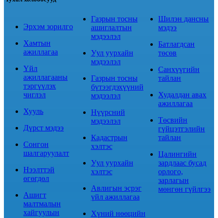
Газрын тосны
Шилэн дансны
Эрхэм зорилго
ашиглалтын
мэдээ
мэдээлэл
Хамтын
Батлагдсан
ажиллагаа
Уул уурхайн
төсөв
мэдээлэл
Үйл
Санхүүгийн
ажиллагааны
Газрын тосны
тайлан
тэргүүлэх
бүтээгдэхүүний
чиглэл
Худалдан авах
мэдээлэл
ажиллагаа
Хууль
Нүүрсний
Төсвийн
мэдээлэл
Дүрст мэдээ
гүйцэтгэлийн
Кадастрын
тайлан
Сонгон
хэлтэс
шалгаруулалт
Цалингийн
Уул уурхайн
зардлаас бусад
Нээлттэй
хэлтэс
орлого,
өгөгдөл
зарлагын
Авлигын эсрэг
мөнгөн гүйлгээ
Ашигт
үйл ажиллагаа
малтмалын
хайгуулын
Хүний нөөцийн