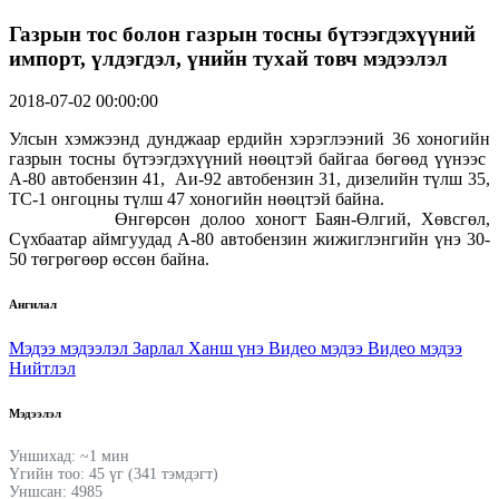
Газрын тос болон газрын тосны бүтээгдэхүүний
импорт, үлдэгдэл, үнийн тухай товч мэдээлэл
2018-07-02 00:00:00
Улсын хэмжээнд дунджаар ердийн хэрэглээний 36 хоногийн
газрын тосны бүтээгдэхүүний нөөцтэй байгаа бөгөөд үүнээс
А-80 автобензин 41, Аи-92 автобензин 31, дизелийн түлш 35,
ТС-1 онгоцны түлш 47 хоногийн нөөцтэй байна.
Өнгөрсөн долоо хоногт Баян-Өлгий, Хөвсгөл,
Сүхбаатар аймгуудад А-80 автобензин жижиглэнгийн үнэ 30-
50 төгрөгөөр өссөн байна.
Ангилал
Мэдээ мэдээлэл
Зарлал
Ханш үнэ
Видео мэдээ
Видео мэдээ
Нийтлэл
Мэдээлэл
Уншихад: ~1 мин
Үгийн тоо: 45 үг (341 тэмдэгт)
Уншсан: 4985