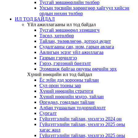
Тусгай зөвшөөрлийн төлбөр
Улсын төсвийн хөрөнгөөр хайгуул хийсэн
ордын нөхөн төлбөр
ИЛ ТОД БАЙДАЛ
Үйл ажиллагааны ил тод байдал
Тусгай зөвшөөрөл эзэмшигч
Төсөл, хөтөлбөр
Тайлан, төлөвлөгөө, дотоод аудит
Судалгааны сан, ном, гарын авлага
Авлигын эсрэг үйл ажиллагаа
Газрын гэрчилгээ
Гэрээ, гэрээний биелэлт
Эзэмшиж байгаа оюуны өмчийн эрх
Хүний нөөцийн ил тод байдал
Ёс зүйн дэд хорооны тайлан
Сул орон тооны зар
Хүний нөөцийн стратеги
Хүний нөөцийн мэдээ, тайлан
Өргөдөл, гомдлын тайлан
Албан тушаалын тодорхойлолт
Сургалт
Гүйцэтгэлийн тайлан, үнэлгээ 2024 он
Гүйцэтгэлийн тайлан, үнэлгээ 2025 оны
хагас жил
Гүйцэтгэлийн тайлан, үнэлгээ 2025 оны