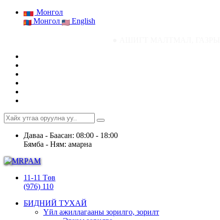
Монгол
Монгол
English
● АШИГТ МАЛТМАЛ, ГАЗРЫН ТОСНЫ ГА
Даваа - Баасан: 08:00 - 18:00
Бямба - Ням: амарна
11-11 Төв
(976) 110
БИДНИЙ ТУХАЙ
Үйл ажиллагааны зорилго, зорилт