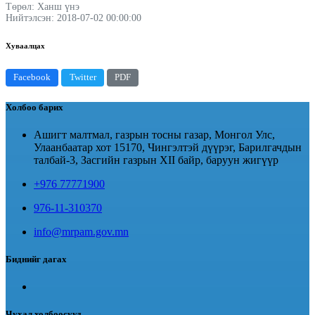
Төрөл: Ханш үнэ
Нийтэлсэн: 2018-07-02 00:00:00
Хуваалцах
Facebook
Twitter
PDF
Холбоо барих
Ашигт малтмал, газрын тосны газар, Монгол Улс,
Улаанбаатар хот 15170, Чингэлтэй дүүрэг, Барилгачдын
талбай-3, Засгийн газрын XII байр, баруун жигүүр
+976 77771900
976-11-310370
info@mrpam.gov.mn
Биднийг дагах
Чухал холбоосууд