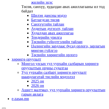
жилийн эцэс
Төсөв, санхүү, худалдан авах ажиллагааны ил тод
байдал
Шилэн дансны мэдээ
Батлагдсан төсөв
Санхүүгийн тайлан
Аудитын дүгнэлт, тайлан
Худалдан авах ажиллагаа
Тендерийн урилга
Төсвийн гүйцэтгэлийн тайлан
Цалингийн зардлаас бусад орлого, зарлагын
мөнгөн гүйлгээ
Төсвийн хөрөнгийн орлого
хөрөнгө оруулалт
Монгол улсын уул уурхайн салбарын хөрөнгө
оруулалтын орчны судалгаа
Уул уурхайн салбарт хөрөнгө оруулалт
шаардлагатай төслийн мэдээлэл
2025 он
2026 он
Ашигт малтмал, уул уурхайн хөрөнгө оруулалтын
гарын авлага
e-zasag.mn