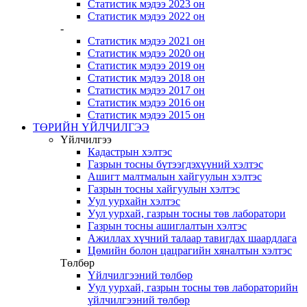
Статистик мэдээ 2023 он
Статистик мэдээ 2022 он
-
Статистик мэдээ 2021 он
Статистик мэдээ 2020 он
Статистик мэдээ 2019 он
Статистик мэдээ 2018 он
Статистик мэдээ 2017 он
Статистик мэдээ 2016 он
Статистик мэдээ 2015 он
ТӨРИЙН ҮЙЛЧИЛГЭЭ
Үйлчилгээ
Кадастрын хэлтэс
Газрын тосны бүтээгдэхүүний хэлтэс
Ашигт малтмалын хайгуулын хэлтэс
Газрын тосны хайгуулын хэлтэс
Уул уурхайн хэлтэс
Уул уурхай, газрын тосны төв лаборатори
Газрын тосны ашиглалтын хэлтэс
Ажиллах хүчний талаар тавигдах шаардлага
Цөмийн болон цацрагийн хяналтын хэлтэс
Төлбөр
Үйлчилгээний төлбөр
Уул уурхай, газрын тосны төв лабораторийн
үйлчилгээний төлбөр