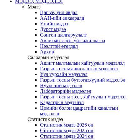
МЭДЭЭ, МЭДЭЭЛЭЛ
Мэдээ
Цаг үе, үйл явдал
ААН-ийн анхааралд
Үнийн мэдээ
Дүрст мэдээ
Сонгон шалгаруулалт
Авлигын эсрэг үйл ажиллагаа
Нээлттэй өгөгдөл
Архив
Салбарын мэдээлэл
Ашигт малтмалын хайгуулын мэдээлэл
Газрын тосны ашиглалтын мэдээлэл
Уул уурхайн мэдээлэл
Газрын тосны бүтээгдэхүүний мэдээлэл
Нүүрсний мэдээлэл
Лабораторийн мэдээлэл
Газрын тосны эрэл, хайгуулын мэдээлэл
Кадастрын мэдээлэл
Цөмийн болон цацрагийн хяналтын
мэдээлэл
Статистик мэдээ
Статистик мэдээ 2026 он
Статистик мэдээ 2025 он
Статистик мэдээ 2024 он