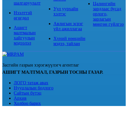
шалгаруулалт
Цалингийн
Уул уурхайн
зардлаас бусад
Нээлттэй
хэлтэс
орлого,
өгөгдөл
зарлагын
Авлигын эсрэг
мөнгөн гүйлгээ
Ашигт
үйл ажиллагаа
малтмалын
хайгуулын
Хүний нөөцийн
мэдээлэл
мэдээ, тайлан
Засгийн газрын хэрэгжүүлэгч агентлаг
АШИГТ МАЛТМАЛ, ГАЗРЫН ТОСНЫ ГАЗАР.
ЛОГО татаж авах
Нууцлалын бодлого
Сайтын бүтэц
Архив
Холбоо барих