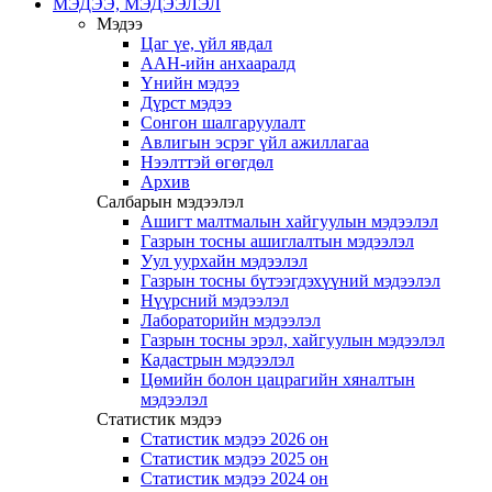
МЭДЭЭ, МЭДЭЭЛЭЛ
Мэдээ
Цаг үе, үйл явдал
ААН-ийн анхааралд
Үнийн мэдээ
Дүрст мэдээ
Сонгон шалгаруулалт
Авлигын эсрэг үйл ажиллагаа
Нээлттэй өгөгдөл
Архив
Салбарын мэдээлэл
Ашигт малтмалын хайгуулын мэдээлэл
Газрын тосны ашиглалтын мэдээлэл
Уул уурхайн мэдээлэл
Газрын тосны бүтээгдэхүүний мэдээлэл
Нүүрсний мэдээлэл
Лабораторийн мэдээлэл
Газрын тосны эрэл, хайгуулын мэдээлэл
Кадастрын мэдээлэл
Цөмийн болон цацрагийн хяналтын
мэдээлэл
Статистик мэдээ
Статистик мэдээ 2026 он
Статистик мэдээ 2025 он
Статистик мэдээ 2024 он