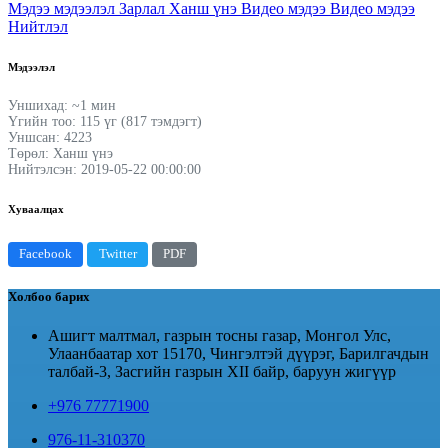
Мэдээ мэдээлэл
Зарлал
Ханш үнэ
Видео мэдээ
Видео мэдээ
Нийтлэл
Мэдээлэл
Уншихад: ~1 мин
Үгийн тоо: 115 үг (817 тэмдэгт)
Уншсан: 4223
Төрөл: Ханш үнэ
Нийтэлсэн: 2019-05-22 00:00:00
Хуваалцах
Facebook
Twitter
PDF
Холбоо барих
Ашигт малтмал, газрын тосны газар, Монгол Улс,
Улаанбаатар хот 15170, Чингэлтэй дүүрэг, Барилгачдын
талбай-3, Засгийн газрын XII байр, баруун жигүүр
+976 77771900
976-11-310370