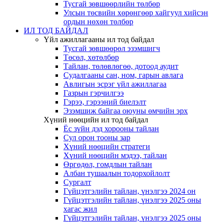
Тусгай зөвшөөрлийн төлбөр
Улсын төсвийн хөрөнгөөр хайгуул хийсэн
ордын нөхөн төлбөр
ИЛ ТОД БАЙДАЛ
Үйл ажиллагааны ил тод байдал
Тусгай зөвшөөрөл эзэмшигч
Төсөл, хөтөлбөр
Тайлан, төлөвлөгөө, дотоод аудит
Судалгааны сан, ном, гарын авлага
Авлигын эсрэг үйл ажиллагаа
Газрын гэрчилгээ
Гэрээ, гэрээний биелэлт
Эзэмшиж байгаа оюуны өмчийн эрх
Хүний нөөцийн ил тод байдал
Ёс зүйн дэд хорооны тайлан
Сул орон тооны зар
Хүний нөөцийн стратеги
Хүний нөөцийн мэдээ, тайлан
Өргөдөл, гомдлын тайлан
Албан тушаалын тодорхойлолт
Сургалт
Гүйцэтгэлийн тайлан, үнэлгээ 2024 он
Гүйцэтгэлийн тайлан, үнэлгээ 2025 оны
хагас жил
Гүйцэтгэлийн тайлан, үнэлгээ 2025 оны