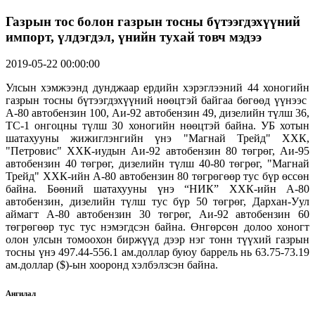
Газрын тос болон газрын тосны бүтээгдэхүүний
импорт, үлдэгдэл, үнийн тухай товч мэдээ
2019-05-22 00:00:00
Улсын хэмжээнд дунджаар ердийн хэрэглээний 44 хоногийн
газрын тосны бүтээгдэхүүний нөөцтэй байгаа бөгөөд үүнээс
А-80 автобензин 100, Аи-92 автобензин 49, дизелийн түлш 36,
ТС-1 онгоцны түлш 30 хоногийн нөөцтэй байна. УБ хотын
шатахууны жижиглэнгийн үнэ "Магнай Трейд" ХХК,
"Петровис" ХХК-иудын Аи-92 автобензин 80 төгрөг, Аи-95
автобензин 40 төгрөг, дизелийн түлш 40-80 төгрөг, "Магнай
Трейд" ХХК-ийн А-80 автобензин 80 төгрөгөөр тус бүр өссөн
байна. Бөөний шатахууны үнэ “НИК” ХХК-ийн А-80
автобензин, дизелийн түлш тус бүр 50 төгрөг, Дархан-Уул
аймагт А-80 автобензин 30 төгрөг, Аи-92 автобензин 60
төгрөгөөр тус тус нэмэгдсэн байна. Өнгөрсөн долоо хоногт
олон улсын томоохон биржүүд дээр нэг тонн түүхий газрын
тосны үнэ 497.44-556.1 ам.доллар буюу баррель нь 63.75-73.19
ам.доллар ($)-ын хооронд хэлбэлзсэн байна.
Ангилал