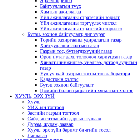
Эрхэм зорилго
Байгууллагын түүх
Хамтын ажиллагаа
Үйл ажиллагааны стратегийн зорилт
Үйл ажиллагааны тэргүүлэх чиглэл
Үйл ажиллагааны стратегийн зорилго
Бүтэц, зохион байгуулалт, чиг үүрэг
Төрийн захиргааны удирдлагын газар
Хайгуул, ашиглалтын газар
Газрын тос, бүтээгдэхүүний газар
Орон нутаг дахь төлөөлөл хариуцсан газар
Хяналт-шинжилгээ, үнэлгээ, дотоод аудитын
газар
Уул уурхай, газрын тосны төв лаборатори
Кадастрын хэлтэс
Бүтэц зохион байгуулалт
Цөмийн болон цацрагийн хяналтын хэлтэс
ХУУЛЬ, ЭРХ ЗҮЙ
Хууль
УИХ-ын тогтоол
Засгийн газрын тогтоол
Сайд, агентлагийн даргын тушаал
Дүрэм, журам, заавар
Хууль, эрх зүйн баримт бичгийн төсөл
Лавлагаа