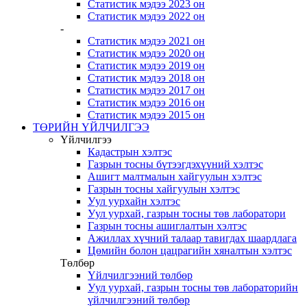
Статистик мэдээ 2023 он
Статистик мэдээ 2022 он
-
Статистик мэдээ 2021 он
Статистик мэдээ 2020 он
Статистик мэдээ 2019 он
Статистик мэдээ 2018 он
Статистик мэдээ 2017 он
Статистик мэдээ 2016 он
Статистик мэдээ 2015 он
ТӨРИЙН ҮЙЛЧИЛГЭЭ
Үйлчилгээ
Кадастрын хэлтэс
Газрын тосны бүтээгдэхүүний хэлтэс
Ашигт малтмалын хайгуулын хэлтэс
Газрын тосны хайгуулын хэлтэс
Уул уурхайн хэлтэс
Уул уурхай, газрын тосны төв лаборатори
Газрын тосны ашиглалтын хэлтэс
Ажиллах хүчний талаар тавигдах шаардлага
Цөмийн болон цацрагийн хяналтын хэлтэс
Төлбөр
Үйлчилгээний төлбөр
Уул уурхай, газрын тосны төв лабораторийн
үйлчилгээний төлбөр