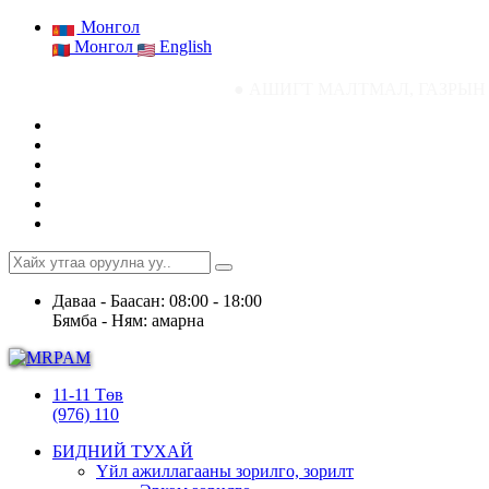
Монгол
Монгол
English
● АШИГТ МАЛТМАЛ, ГАЗРЫН ТОСНЫ ГАЗР
Даваа - Баасан: 08:00 - 18:00
Бямба - Ням: амарна
11-11 Төв
(976) 110
БИДНИЙ ТУХАЙ
Үйл ажиллагааны зорилго, зорилт