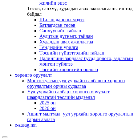
жилийн эцэс
Төсөв, санхүү, худалдан авах ажиллагааны ил тод
байдал
Шилэн дансны мэдээ
Батлагдсан төсөв
Санхүүгийн тайлан
Аудитын дүгнэлт, тайлан
Худалдан авах ажиллагаа
Тендерийн урилга
Төсвийн гүйцэтгэлийн тайлан
Цалингийн зардлаас бусад орлого, зарлагын
мөнгөн гүйлгээ
Төсвийн хөрөнгийн орлого
хөрөнгө оруулалт
Монгол улсын уул уурхайн салбарын хөрөнгө
оруулалтын орчны судалгаа
Уул уурхайн салбарт хөрөнгө оруулалт
шаардлагатай төслийн мэдээлэл
2025 он
2026 он
Ашигт малтмал, уул уурхайн хөрөнгө оруулалтын
гарын авлага
e-zasag.mn