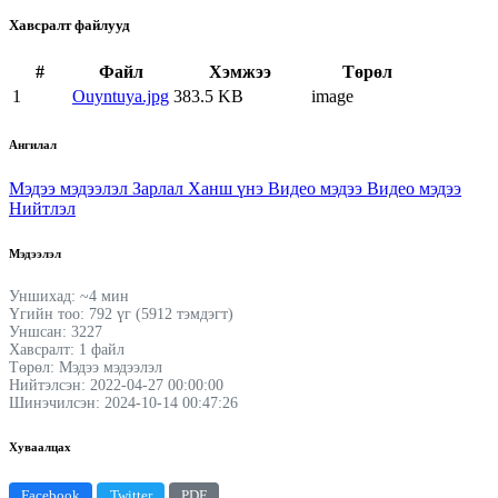
Хавсралт файлууд
#
Файл
Хэмжээ
Төрөл
1
Ouyntuya.jpg
383.5 KB
image
Ангилал
Мэдээ мэдээлэл
Зарлал
Ханш үнэ
Видео мэдээ
Видео мэдээ
Нийтлэл
Мэдээлэл
Уншихад: ~4 мин
Үгийн тоо: 792 үг (5912 тэмдэгт)
Уншсан: 3227
Хавсралт: 1 файл
Төрөл: Мэдээ мэдээлэл
Нийтэлсэн: 2022-04-27 00:00:00
Шинэчилсэн: 2024-10-14 00:47:26
Хуваалцах
Facebook
Twitter
PDF