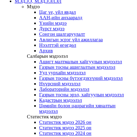
МЭДЭЭ, МЭДЭЭЛЭЛ
Мэдээ
Цаг үе, үйл явдал
ААН-ийн анхааралд
Үнийн мэдээ
Дүрст мэдээ
Сонгон шалгаруулалт
Авлигын эсрэг үйл ажиллагаа
Нээлттэй өгөгдөл
Архив
Салбарын мэдээлэл
Ашигт малтмалын хайгуулын мэдээлэл
Газрын тосны ашиглалтын мэдээлэл
Уул уурхайн мэдээлэл
Газрын тосны бүтээгдэхүүний мэдээлэл
Нүүрсний мэдээлэл
Лабораторийн мэдээлэл
Газрын тосны эрэл, хайгуулын мэдээлэл
Кадастрын мэдээлэл
Цөмийн болон цацрагийн хяналтын
мэдээлэл
Статистик мэдээ
Статистик мэдээ 2026 он
Статистик мэдээ 2025 он
Статистик мэдээ 2024 он