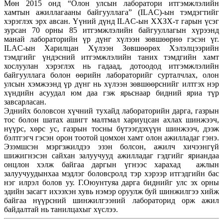
Мөн 2015 онд “Олон улсын лаборатори итгэмжлэлийн
хамтын ажиллагааны байгууллага” (ILAC)-ын тэмдэгтийг
хэрэглэх эрх авсан. Үүний дүнд ILAC-ын ХХЗХ-т гарын үсэг
зурсан 70 орны 85 итгэмжлэлийн байгууллагын хүрээнд
манай лабораторийн үр дүнг хүлээн зөвшөөрнө гэсэн үг.
ILAC-ын Харилцан Хүлээн Зөвшөөрөх Хэлэлцээрийн
тэмдгийг үндэсний итгэмжлэлийн таних тэмдгийн хамт
хослуулан хэрэглэх нь гадаад, дотоодод итгэмжлэлийн
байгууллага болон өөрийн лабораторийг сурталчлах, олон
улсын хэмжээнд үр дүнг нь хүлээн зөвшөөрснийг илтгэх нэр
хүндийн асуудал юм даа гэж ярьснаар бидний яриа түр
завсарласан.
Эднийх боловсон хүчний тухайд лабораторийн дарга, газрын
тос болон шатах ашигт малтмал хариуцсан ахлах шинжээч,
нүүрс, хөрс ус, газрын тосны бүтээгдэхүүн шинжээч, дээж
бэлтгэгч гэсэн орон тоотой цомхон хамт олон ажилладаг гэнэ.
Эзэмшсэн мэргэжилдээ эзэн болсон, ажилч хичээнгүй
шижигнэсэн сайхан залуучууд ажилладаг гэдгийг яриандаа
онцлон хэлж байгаа даргын үгнээс харахад ажлын
залуучуудынхаа мэдлэг боловсролд тэр хэрээр итгэдгийн бас
нэг илрэл болов уу. Г.Оюунтуяа дарга биднийг улс эх орны
эдийн засагт ихээхэн хувь нэмэр оруулж буй шинжилгээ хийж
байгаа нүүрсний шинжилгээний лабораторид орж ажил
байдалтай нь танилцахыг хүслээ.