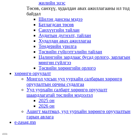
жилийн эцэс
Төсөв, санхүү, худалдан авах ажиллагааны ил тод
байдал
Шилэн дансны мэдээ
Батлагдсан төсөв
Санхүүгийн тайлан
Аудитын дүгнэлт, тайлан
Худалдан авах ажиллагаа
Тендерийн урилга
Төсвийн гүйцэтгэлийн тайлан
Цалингийн зардлаас бусад орлого, зарлагын
мөнгөн гүйлгээ
Төсвийн хөрөнгийн орлого
хөрөнгө оруулалт
Монгол улсын уул уурхайн салбарын хөрөнгө
оруулалтын орчны судалгаа
Уул уурхайн салбарт хөрөнгө оруулалт
шаардлагатай төслийн мэдээлэл
2025 он
2026 он
Ашигт малтмал, уул уурхайн хөрөнгө оруулалтын
гарын авлага
e-zasag.mn