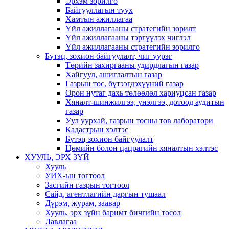
Эрхэм зорилго
Байгууллагын түүх
Хамтын ажиллагаа
Үйл ажиллагааны стратегийн зорилт
Үйл ажиллагааны тэргүүлэх чиглэл
Үйл ажиллагааны стратегийн зорилго
Бүтэц, зохион байгуулалт, чиг үүрэг
Төрийн захиргааны удирдлагын газар
Хайгуул, ашиглалтын газар
Газрын тос, бүтээгдэхүүний газар
Орон нутаг дахь төлөөлөл хариуцсан газар
Хяналт-шинжилгээ, үнэлгээ, дотоод аудитын
газар
Уул уурхай, газрын тосны төв лаборатори
Кадастрын хэлтэс
Бүтэц зохион байгуулалт
Цөмийн болон цацрагийн хяналтын хэлтэс
ХУУЛЬ, ЭРХ ЗҮЙ
Хууль
УИХ-ын тогтоол
Засгийн газрын тогтоол
Сайд, агентлагийн даргын тушаал
Дүрэм, журам, заавар
Хууль, эрх зүйн баримт бичгийн төсөл
Лавлагаа