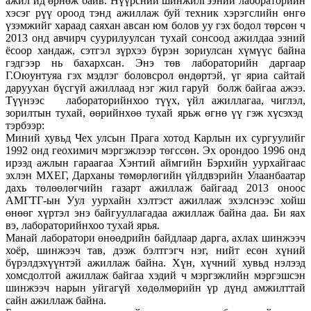
ажил ид өрнөж байв. Нүүрсний шинжилгээний лабораторийн
хэсэг рүү ороод тэнд ажиллаж буй техник хэрэгслийн өнгө
үзэмжийг хараад саяхан авсан юм болов уу гэх бодол төрсөн ч
2013 онд авчирч суурилуулсан тухай сонсоод ажилдаа эзний
ёсоор хандаж, сэтгэл зүрхээ бүрэн зориулсан хүмүүс байна
гэдгээр нь бахархсан. Энэ төв лабораторийн даргаар
Г.Оюунтуяа гэх мэдлэг боловсрол өндөртэй, үг яриа сайтай
даруухан бүсгүй ажиллаад нэг жил гаруй болж байгаа ажээ.
Түүнээс лабораторийнхоо түүх, үйл ажиллагаа, чиглэл,
зорилтын тухай, өөрийнхөө тухай ярьж өгнө үү гэж хүсэхэд
тэрбээр:
Миний хувьд Чех улсын Прага хотод Карлын их сургуулийг
1992 онд геохимич мэргэжлээр төгссөн. Эх орондоо 1996 онд
ирээд ажлын гараагаа Хэнтий аймгийн Бэрхийн уурхайгаас
эхлэн МХЕГ, Дарханы төмөрлөгийн үйлдвэрийн Улаанбаатар
дахь төлөөлөгчийн газарт ажиллаж байгаад 2013 оноос
АМГТГ-ын Уул уурхайн хэлтэст ажиллаж эхэлснээс хойш
өнөөг хүртэл энэ байгууллагадаа ажиллаж байна даа. Би яах
вэ, лабораторийнхоо тухай ярья.
Манай лаборатори өнөөдрийн байдлаар дарга, ахлах шинжээч
хоёр, шинжээч тав, дээж бэлтгэгч нэг, нийт есөн хүний
бүрэлдэхүүнтэй ажиллаж байна. Хүн, хүчний хувьд нэлээд
хомсдолтой ажиллаж байгаа хэдий ч мэргэжлийн мэргэшсэн
шинжээч нарын уйгагүй хөдөлмөрийн үр дүнд амжилттай
сайн ажиллаж байна.