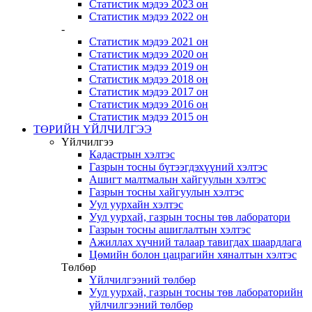
Статистик мэдээ 2023 он
Статистик мэдээ 2022 он
-
Статистик мэдээ 2021 он
Статистик мэдээ 2020 он
Статистик мэдээ 2019 он
Статистик мэдээ 2018 он
Статистик мэдээ 2017 он
Статистик мэдээ 2016 он
Статистик мэдээ 2015 он
ТӨРИЙН ҮЙЛЧИЛГЭЭ
Үйлчилгээ
Кадастрын хэлтэс
Газрын тосны бүтээгдэхүүний хэлтэс
Ашигт малтмалын хайгуулын хэлтэс
Газрын тосны хайгуулын хэлтэс
Уул уурхайн хэлтэс
Уул уурхай, газрын тосны төв лаборатори
Газрын тосны ашиглалтын хэлтэс
Ажиллах хүчний талаар тавигдах шаардлага
Цөмийн болон цацрагийн хяналтын хэлтэс
Төлбөр
Үйлчилгээний төлбөр
Уул уурхай, газрын тосны төв лабораторийн
үйлчилгээний төлбөр