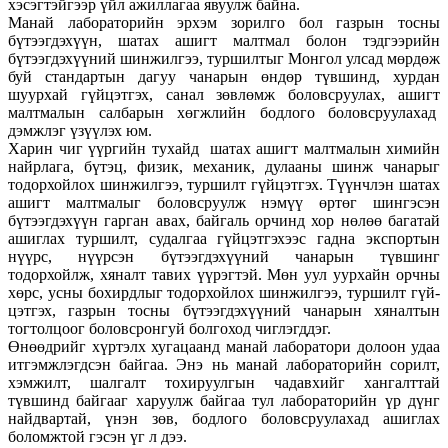
хэсэгтэйгээр үйл ажиллагаа явуулж байна.
Манай лабораторийн эрхэм зорилго бол газрын тосны
бүтээгдэхүүн, шатах ашигт малтмал болон тэдгээрийн
бүтээгдэхүүний шинжилгээ, туршилтыг Монгол улсад мөрдөж
буй стандартын дагуу чанарын өндөр түвшинд, хурдан
шуурхай гүйцэтгэх, санал зөвлөмж боловсруулах, ашигт
малтмалын салбарын хөгжлийн бодлого боловсруулахад
дэмжлэг үзүүлэх юм.
Харин чиг үүргийн тухайд шатах ашигт малтмалын химийн
найрлага, бүтэц, физик, механик, дулааны шинж чанарыг
тодорхойлох шинжилгээ, туршилт гүйцэтгэх. Түүнчлэн шатах
ашигт малтмалыг боловсруулж нэмүү өртөг шингэсэн
бүтээгдэхүүн гарган авах, байгаль орчинд хор нөлөө багатай
ашиглах туршилт, судалгаа гүйцэтгэхээс гадна экспортын
нүүрс, нүүрсэн бүтээгдэхүүний чанарын түвшинг
тодорхойлж, хяналт тавих үүрэг­тэй. Мөн уул уурхайн орчны
хөрс, усны бохирд­лыг тодорхойлох шинжилгээ, туршилт гүй­
цэтгэх, газрын тосны бүтээгдэхүүний чанарын хяналтын
тогтолцоог боловсронгуй болгоход чиглэгддэг.
Өнөөдрийг хүртэлх хугацаанд манай лаборатори долоон удаа
итгэмжлэгдсэн байгаа. Энэ нь манай лабораторийн сорилт,
хэмжилт, шалгалт тохируулгын чадавхийг хангалттай
түвшинд байгааг харуулж байгаа тул лабораторийн үр дүнг
найдвартай, үнэн зөв, бодлого боловсруулахад ашиглах
боломжтой гэсэн үг л дээ.