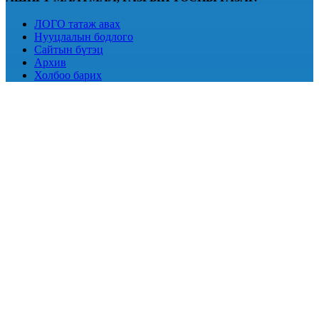
ЛОГО татаж авах
Нууцлалын бодлого
Сайтын бүтэц
Архив
Холбоо барих