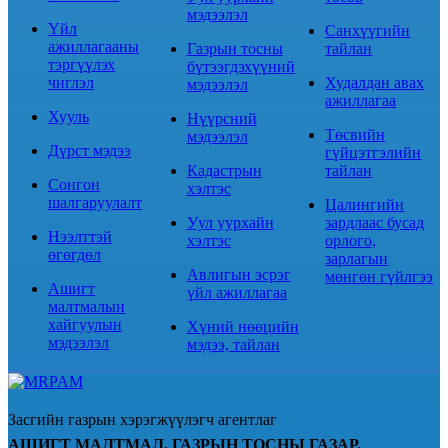
мэдээлэл
Үйл
Санхүүгийн
ажиллагааны
Газрын тосны
тайлан
тэргүүлэх
бүтээгдэхүүний
чиглэл
Худалдан авах
мэдээлэл
ажиллагаа
Хууль
Нүүрсний
Төсвийн
мэдээлэл
Дүрст мэдээ
гүйцэтгэлийн
Кадастрын
тайлан
Сонгон
хэлтэс
шалгаруулалт
Цалингийн
Уул уурхайн
зардлаас бусад
Нээлттэй
хэлтэс
орлого,
өгөгдөл
зарлагын
Авлигын эсрэг
мөнгөн гүйлгээ
Ашигт
үйл ажиллагаа
малтмалын
хайгуулын
Хүний нөөцийн
мэдээлэл
мэдээ, тайлан
Засгийн газрын хэрэгжүүлэгч агентлаг
АШИГТ МАЛТМАЛ, ГАЗРЫН ТОСНЫ ГАЗАР.