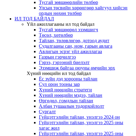
Тусгай зөвшөөрлийн төлбөр
Улсын төсвийн хөрөнгөөр хайгуул хийсэн
ордын нөхөн төлбөр
ИЛ ТОД БАЙДАЛ
Үйл ажиллагааны ил тод байдал
Тусгай зөвшөөрөл эзэмшигч
Төсөл, хөтөлбөр
Тайлан, төлөвлөгөө, дотоод аудит
Судалгааны сан, ном, гарын авлага
Авлигын эсрэг үйл ажиллагаа
Газрын гэрчилгээ
Гэрээ, гэрээний биелэлт
Эзэмшиж байгаа оюуны өмчийн эрх
Хүний нөөцийн ил тод байдал
Ёс зүйн дэд хорооны тайлан
Сул орон тооны зар
Хүний нөөцийн стратеги
Хүний нөөцийн мэдээ, тайлан
Өргөдөл, гомдлын тайлан
Албан тушаалын тодорхойлолт
Сургалт
Гүйцэтгэлийн тайлан, үнэлгээ 2024 он
Гүйцэтгэлийн тайлан, үнэлгээ 2025 оны
хагас жил
Гүйцэтгэлийн тайлан, үнэлгээ 2025 оны