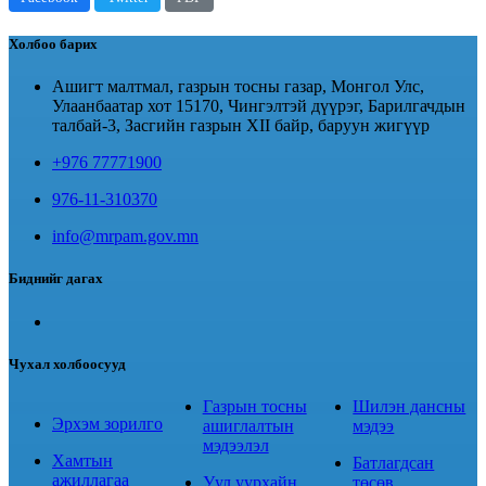
Холбоо барих
Ашигт малтмал, газрын тосны газар, Монгол Улс,
Улаанбаатар хот 15170, Чингэлтэй дүүрэг, Барилгачдын
талбай-3, Засгийн газрын XII байр, баруун жигүүр
+976 77771900
976-11-310370
info@mrpam.gov.mn
Биднийг дагах
Чухал холбоосууд
Газрын тосны
Шилэн дансны
Эрхэм зорилго
ашиглалтын
мэдээ
мэдээлэл
Хамтын
Батлагдсан
ажиллагаа
Уул уурхайн
төсөв