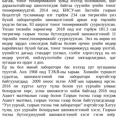
Багаж, тоног төхөөрөмжийн хувьд нэлээд боломжийн, шат
дараалалтайгаар шинэчлэгдэж байгаа сүүлийн үеийн тоног
төхөөрөмжүүдтэй. 2014 онд БНСУ-ын Засгийн газрын
буцалтгүй тусламжаар нэг тэрбум 234 сая төгрөгийн үнэ
бүхий лабораторийн шинжилгээний арван нэр төрлийн
үндсэн багаж, 93 шир­хэг тоног төхөөрөмжийг суурилуулсан.
Ул­сын төсвийн хөрөнгөөр 2018 онд нэг тэрбум 181.3 сая
төгрөгөөр газрын тосны бүтээгдэхүүний шин­жил­гээ­ний 11
төрлийн тоног,төхөөрөмжийг суурилуул­сан. Энэ нь өөрөө их
өндөр зардал сон­сог­дож байгаа боловч орчин үеийн өндөр
нарийвч­лал бүхий багаж, тоног төхөөрөмжүүд өндөр үнэтэй,
үүнийгээ дагаад стандарт уусмал, сэлбэг хэрэгслүүд нь их
өндөр үнэтэй, нийлүүлэлтийн суваг хязгаарлагдмал, цаг
хугацаа их ордог л доо.
Ер нь бол манай лаборатори бас нэлээд урт хугацааны
түүхтэй. Анх 1968 онд ТЭХЯ-ны харьяа Химийн туршилт
судалгаа, шинжилгээний төв лаборатори нэртэйгээр
байгуулагдаад 2009 оноос эхлэн АМГ-ын харьяанд ирсэн.
2016 он хүртэл хатуу түлш болон уул уурхайн улмаас
бохирдсон хөрс, усны шинжилгээ хийж байгаад 2016 онд
Ашигт малтмалын газар болон Газрын тосны газар нэгдэж
Ашигт малтмал, газрын тосны газар болж байгуулагдсанаар
“Уул уурхай, газрын тосны төв лаборатори” нэртэйгээр Хатуу
түлш, уул уурхайн бохирдлын шинжилгээний хэсэг, Газрын
тосны бүтээгдэхүүний шинжилгээний хэсэг гэсэн хоёр