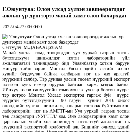
Г.Оюунтуяа: Олон улсад хүлээн зөвшөөрөгддөг
ажлын үр дүнгээрээ манай хамт олон бахархдаг
2022-04-27 00:00:00
Сэтгүүлч М.ДАВААДУЛАМ
Манай улстаа томд тооцогддог уул уурхай газрын тосны
бүтээгдэхүүн шинжилдэг нэгэн лабораторийн үйл
ажиллагаатай танилцахаар бид Улаанбаатар хотын баруун
жигүүр тийш зорив. Монгол Улсын эдийн засгийн ихэнх
хувийг бүрдүүлж байгаа салбарын нэг нь яах аргагүй
нүүрсний салбар. Тэр дундаа улсын төсөвт нүүрсний экспорт
ихээхэн хувь нэмэр оруулж байгааг харж, мэдэж байна.
Ийнхүү төсөв санхүүгийн томоохон эх үүсвэр болсон нүүрс,
тэр дотроо Монгол Улсаас экспортод гаргаж буй нүүрс,
нүүрсэн бүтээгдэхүүний 90 гаруй хувийг 2016 оноос
өнөөдрийг хүртэл шинжилж, чанарыг тогтоож буй томоохон
лабораторийн нэг нь АМГТГ-ын Уул уурхай, газрын тосны
төв лаборатори /УУГТТЛ/ юм. Энэ лабораторийн хамт олон
цар тахлын үеийн хөл хорионд ч зогсолтгүй ажилласан нь
нүүрсний экспорттой холбоотой аж. Биднийг очиход эдний