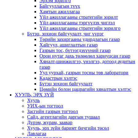
Эрхэм зорилго
Байгууллагын түүх
Хамтын ажиллагаа
Үйл ажиллагааны стратегийн зорилт
Үйл ажиллагааны тэргүүлэх чиглэл
Үйл ажиллагааны стратегийн зорилго
Бүтэц, зохион байгуулалт, чиг үүрэг
Төрийн захиргааны удирдлагын газар
Хайгуул, ашиглалтын газар
Газрын тос, бүтээгдэхүүний газар
Орон нутаг дахь төлөөлөл хариуцсан газар
Хяналт-шинжилгээ, үнэлгээ, дотоод аудитын
газар
Уул уурхай, газрын тосны төв лаборатори
Кадастрын хэлтэс
Бүтэц зохион байгуулалт
Цөмийн болон цацрагийн хяналтын хэлтэс
ХУУЛЬ, ЭРХ ЗҮЙ
Хууль
УИХ-ын тогтоол
Засгийн газрын тогтоол
Сайд, агентлагийн даргын тушаал
Дүрэм, журам, заавар
Хууль, эрх зүйн баримт бичгийн төсөл
Лавлагаа