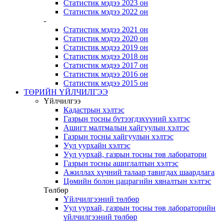
Статистик мэдээ 2023 он
Статистик мэдээ 2022 он
-
Статистик мэдээ 2021 он
Статистик мэдээ 2020 он
Статистик мэдээ 2019 он
Статистик мэдээ 2018 он
Статистик мэдээ 2017 он
Статистик мэдээ 2016 он
Статистик мэдээ 2015 он
ТӨРИЙН ҮЙЛЧИЛГЭЭ
Үйлчилгээ
Кадастрын хэлтэс
Газрын тосны бүтээгдэхүүний хэлтэс
Ашигт малтмалын хайгуулын хэлтэс
Газрын тосны хайгуулын хэлтэс
Уул уурхайн хэлтэс
Уул уурхай, газрын тосны төв лаборатори
Газрын тосны ашиглалтын хэлтэс
Ажиллах хүчний талаар тавигдах шаардлага
Цөмийн болон цацрагийн хяналтын хэлтэс
Төлбөр
Үйлчилгээний төлбөр
Уул уурхай, газрын тосны төв лабораторийн
үйлчилгээний төлбөр