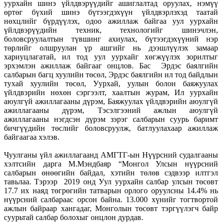
уурхайн шинэ үйлдвэрүүдийг ашиглалтад оруулах, нэмүү
өртөг бүхий шинэ бүтээгдэхүүн үйлдвэрлэхэд таатай
нөхцлийг бүрдүүлэх, одоо ажиллаж байгаа уул уурхайн
үйлдвэрүүдийн техник, технологийг шинэчлэн,
боловсруулалтын түвшинг ахиулах, бүтээгдэхүүний нэр
төрлийг олшруулан үр ашгийг нь дээшлүүлэх замаар
хариуцлагатай, ил тод уул уурхайг хөгжүүлэх зорилтыг
эрхэмлэн ажиллаж байгааг онцлов. Бас Эрдэс баялгийн
салбарын багц хуулийн төсөл, Эрдэс баялгийн ил тод байдлын
тухай хуулийн төсөл, Уурхай, уулын болон баяжуулах
үйлдвэрийн нөхөн сэргээлт, хаалтын журам, Ил уурхайн
аюулгүй ажиллагааны дүрэм, Баяжуулах үйлдвэрийн аюулгүй
ажиллагааны дүрэм, Тэсэлгээний ажлын аюулгүй
ажиллагааны нэгдсэн дүрэм зэрэг салбарын суурь баримт
бичгүүдийн төслийг боловсруулж, батлуулахаар ажиллаж
байгаагаа хэлэв.
Чуулганы үйл ажиллагаанд АМГТГ-ын Нүүрсний судалгааны
хэлтсийн дарга М.Мэндбаяр “Монгол Улсын нүүрсний
салбарын өнөөгийн байдал, хэтийн төлөв сэдвээр илтгэл
тавьлаа. Тэрээр 2019 онд Уул уурхайн салбар улсын төсөвт
17.7 их наяд төгрөгийн татварын орлого оруулсны 14.4% нь
нүүрсний салбараас орсон байна. 13.000 хүнийг тогтвортой
ажлын байраар хангадаг, Монголын төсөвт тэргүүлэгч байр
суурьтай салбар болохыг онцлон дурдав.