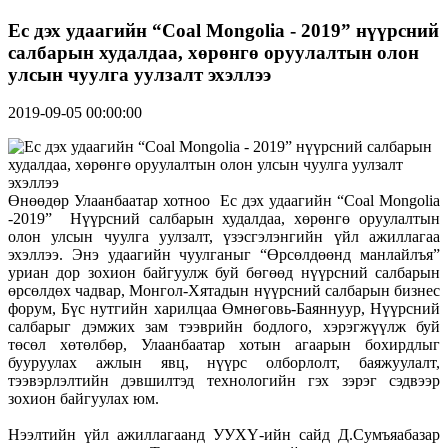
Ес дэх удаагийн “Coal Mongolia - 2019” нүүрсний
салбарын худалдаа, хөрөнгө оруулалтын олон
улсын чуулга уулзалт эхэллээ
2019-09-05 00:00:00
Өнөөдөр Улаанбаатар хотноо Ес дэх удаагийн “Coal Mongolia
-2019” Нүүрсний салбарын худалдаа, хөрөнгө оруулалтын
олон улсын чуулга уулзалт, үзэсгэлэнгийн үйл ажиллагаа
эхэллээ. Энэ удаагийн чуулганыг “Өрсөлдөөнд манлайлъя”
уриан дор зохион байгуулж буй бөгөөд нүүрсний салбарын
өрсөлдөх чадвар, Монгол-Хятадын нүүрсний салбарын бизнес
форум, Бүс нутгийн харилцаа Өмнөговь-Баяннуур, Нүүрсний
салбарыг дэмжих зам тээврийн бодлого, хэрэгжүүлж буй
төсөл хөтөлбөр, Улаанбаатар хотын агаарын бохирдлыг
бууруулах ажлын явц, нүүрс олборлолт, баяжуулалт,
тээвэрлэлтийн дэвшилтэд технологийн гэх зэрэг сэдвээр
зохион байгуулах юм.
Нээлтийн үйл ажиллагаанд УУХҮ-ийн сайд Д.Сумъяабазар