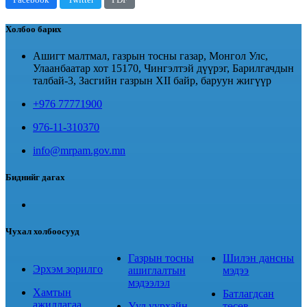
Facebook
Twitter
PDF
Холбоо барих
Ашигт малтмал, газрын тосны газар, Монгол Улс,
Улаанбаатар хот 15170, Чингэлтэй дүүрэг, Барилгачдын
талбай-3, Засгийн газрын XII байр, баруун жигүүр
+976 77771900
976-11-310370
info@mrpam.gov.mn
Биднийг дагах
Чухал холбоосууд
Газрын тосны
Шилэн дансны
Эрхэм зорилго
ашиглалтын
мэдээ
мэдээлэл
Хамтын
Батлагдсан
ажиллагаа
Уул уурхайн
төсөв