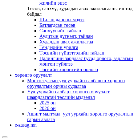
жилийн эцэс
Төсөв, санхүү, худалдан авах ажиллагааны ил тод
байдал
Шилэн дансны мэдээ
Батлагдсан төсөв
Санхүүгийн тайлан
Аудитын дүгнэлт, тайлан
Худалдан авах ажиллагаа
Тендерийн урилга
Төсвийн гүйцэтгэлийн тайлан
Цалингийн зардлаас бусад орлого, зарлагын
мөнгөн гүйлгээ
Төсвийн хөрөнгийн орлого
хөрөнгө оруулалт
Монгол улсын уул уурхайн салбарын хөрөнгө
оруулалтын орчны судалгаа
Уул уурхайн салбарт хөрөнгө оруулалт
шаардлагатай төслийн мэдээлэл
2025 он
2026 он
Ашигт малтмал, уул уурхайн хөрөнгө оруулалтын
гарын авлага
e-zasag.mn