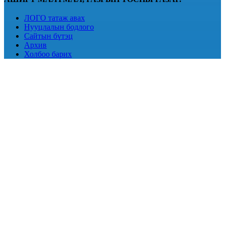
ЛОГО татаж авах
Нууцлалын бодлого
Сайтын бүтэц
Архив
Холбоо барих