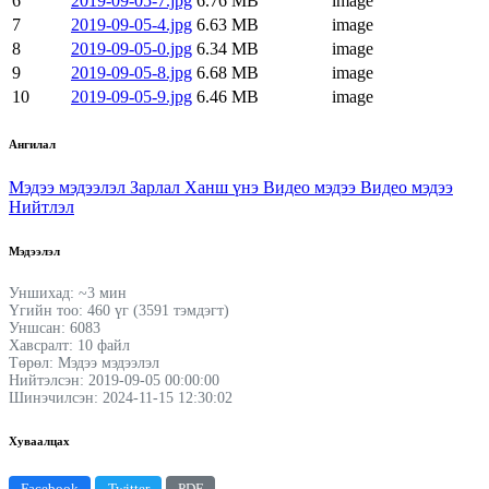
6
2019-09-05-7.jpg
6.76 MB
image
7
2019-09-05-4.jpg
6.63 MB
image
8
2019-09-05-0.jpg
6.34 MB
image
9
2019-09-05-8.jpg
6.68 MB
image
10
2019-09-05-9.jpg
6.46 MB
image
Ангилал
Мэдээ мэдээлэл
Зарлал
Ханш үнэ
Видео мэдээ
Видео мэдээ
Нийтлэл
Мэдээлэл
Уншихад: ~3 мин
Үгийн тоо: 460 үг (3591 тэмдэгт)
Уншсан: 6083
Хавсралт: 10 файл
Төрөл: Мэдээ мэдээлэл
Нийтэлсэн: 2019-09-05 00:00:00
Шинэчилсэн: 2024-11-15 12:30:02
Хуваалцах