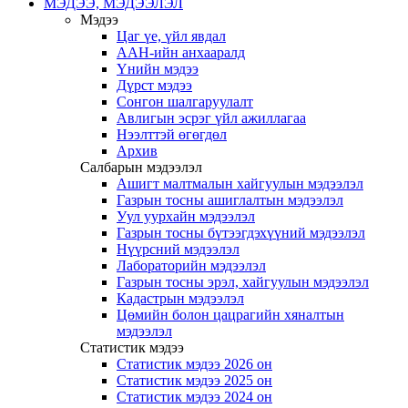
МЭДЭЭ, МЭДЭЭЛЭЛ
Мэдээ
Цаг үе, үйл явдал
ААН-ийн анхааралд
Үнийн мэдээ
Дүрст мэдээ
Сонгон шалгаруулалт
Авлигын эсрэг үйл ажиллагаа
Нээлттэй өгөгдөл
Архив
Салбарын мэдээлэл
Ашигт малтмалын хайгуулын мэдээлэл
Газрын тосны ашиглалтын мэдээлэл
Уул уурхайн мэдээлэл
Газрын тосны бүтээгдэхүүний мэдээлэл
Нүүрсний мэдээлэл
Лабораторийн мэдээлэл
Газрын тосны эрэл, хайгуулын мэдээлэл
Кадастрын мэдээлэл
Цөмийн болон цацрагийн хяналтын
мэдээлэл
Статистик мэдээ
Статистик мэдээ 2026 он
Статистик мэдээ 2025 он
Статистик мэдээ 2024 он