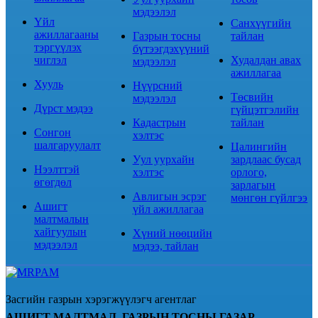
мэдээлэл
Үйл
Санхүүгийн
ажиллагааны
Газрын тосны
тайлан
тэргүүлэх
бүтээгдэхүүний
чиглэл
Худалдан авах
мэдээлэл
ажиллагаа
Хууль
Нүүрсний
Төсвийн
мэдээлэл
Дүрст мэдээ
гүйцэтгэлийн
Кадастрын
тайлан
Сонгон
хэлтэс
шалгаруулалт
Цалингийн
Уул уурхайн
зардлаас бусад
Нээлттэй
хэлтэс
орлого,
өгөгдөл
зарлагын
Авлигын эсрэг
мөнгөн гүйлгээ
Ашигт
үйл ажиллагаа
малтмалын
хайгуулын
Хүний нөөцийн
мэдээлэл
мэдээ, тайлан
Засгийн газрын хэрэгжүүлэгч агентлаг
АШИГТ МАЛТМАЛ, ГАЗРЫН ТОСНЫ ГАЗАР.