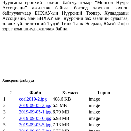
Чуулганы ерөнхий зохион байгуулагчаар “Монгол Нүүрс
Ассоциаци” ажиллаж байгаа бөгөөд хамтран зохион
байгуулагчаар БНХАУ-ын Нүүрсний Тээвэр, Худалдааны
Ассоциаци, мөн БНХАУ-ын нүүрсний зах зээлийн судалгаа,
зөвлөх үйлчилгээний Түдэй Тинк Танк Энержи, Юмэй Инфо
зэрэг компаниуд ажиллаж байна.
Хавсралт файлууд
#
Файл
Хэмжээ
Төрөл
1
coal2019-2.jpg
408.6 KB
image
2
2019-09-05-2.jpg
6.5 MB
image
3
2019-09-05-1.jpg
6.79 MB
image
4
2019-09-05-6.jpg
6.93 MB
image
5
2019-09-05-5.jpg
7.13 MB
image