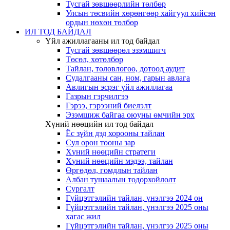
Тусгай зөвшөөрлийн төлбөр
Улсын төсвийн хөрөнгөөр хайгуул хийсэн
ордын нөхөн төлбөр
ИЛ ТОД БАЙДАЛ
Үйл ажиллагааны ил тод байдал
Тусгай зөвшөөрөл эзэмшигч
Төсөл, хөтөлбөр
Тайлан, төлөвлөгөө, дотоод аудит
Судалгааны сан, ном, гарын авлага
Авлигын эсрэг үйл ажиллагаа
Газрын гэрчилгээ
Гэрээ, гэрээний биелэлт
Эзэмшиж байгаа оюуны өмчийн эрх
Хүний нөөцийн ил тод байдал
Ёс зүйн дэд хорооны тайлан
Сул орон тооны зар
Хүний нөөцийн стратеги
Хүний нөөцийн мэдээ, тайлан
Өргөдөл, гомдлын тайлан
Албан тушаалын тодорхойлолт
Сургалт
Гүйцэтгэлийн тайлан, үнэлгээ 2024 он
Гүйцэтгэлийн тайлан, үнэлгээ 2025 оны
хагас жил
Гүйцэтгэлийн тайлан, үнэлгээ 2025 оны