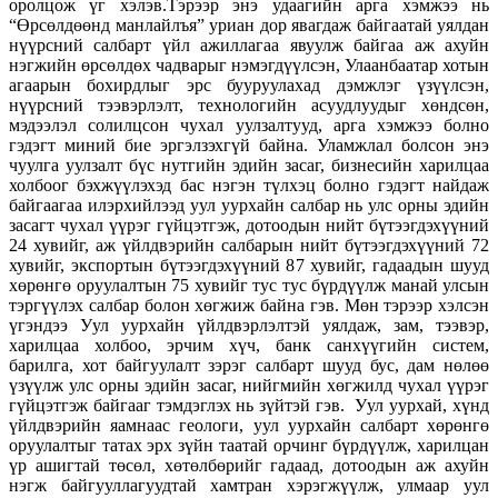
оролцож үг хэлэв.Тэрээр энэ удаагийн арга хэмжээ нь
“Өрсөлдөөнд манлайлъя” уриан дор явагдаж байгаатай уялдан
нүүрсний салбарт үйл ажиллагаа явуулж байгаа аж ахуйн
нэгжийн өрсөлдөх чадварыг нэмэгдүүлсэн, Улаанбаатар хотын
агаарын бохирдлыг эрс бууруулахад дэмжлэг үзүүлсэн,
нүүрсний тээвэрлэлт, технологийн асуудлуудыг хөндсөн,
мэдээлэл солилцсон чухал уулзалтууд, арга хэмжээ болно
гэдэгт миний бие эргэлзэхгүй байна. Уламжлал болсон энэ
чуулга уулзалт бүс нутгийн эдийн засаг, бизнесийн харилцаа
холбоог бэхжүүлэхэд бас нэгэн түлхэц болно гэдэгт найдаж
байгаагаа илэрхийлээд уул уурхайн салбар нь улс орны эдийн
засагт чухал үүрэг гүйцэтгэж, дотоодын нийт бүтээгдэхүүний
24 хувийг, аж үйлдвэрийн салбарын нийт бүтээгдэхүүний 72
хувийг, экспортын бүтээгдэхүүний 87 хувийг, гадаадын шууд
хөрөнгө оруулалтын 75 хувийг тус тус бүрдүүлж манай улсын
тэргүүлэх салбар болон хөгжиж байна гэв. Мөн тэрээр хэлсэн
үгэндээ Уул уурхайн үйлдвэрлэлтэй уялдаж, зам, тээвэр,
харилцаа холбоо, эрчим хүч, банк санхүүгийн систем,
барилга, хот байгуулалт зэрэг салбарт шууд бус, дам нөлөө
үзүүлж улс орны эдийн засаг, нийгмийн хөгжилд чухал үүрэг
гүйцэтгэж байгааг тэмдэглэх нь зүйтэй гэв. Уул уурхай, хүнд
үйлдвэрийн яамнаас геологи, уул уурхайн салбарт хөрөнгө
оруулалтыг татах эрх зүйн таатай орчинг бүрдүүлж, харилцан
үр ашигтай төсөл, хөтөлбөрийг гадаад, дотоодын аж ахуйн
нэгж байгууллагуудтай хамтран хэрэгжүүлж, улмаар уул