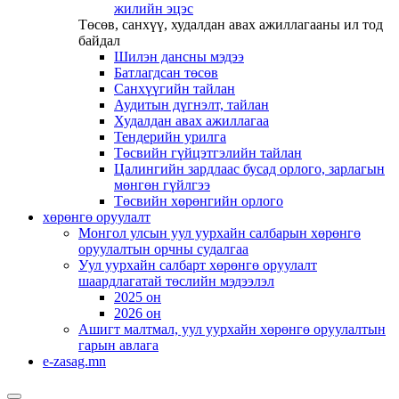
жилийн эцэс
Төсөв, санхүү, худалдан авах ажиллагааны ил тод
байдал
Шилэн дансны мэдээ
Батлагдсан төсөв
Санхүүгийн тайлан
Аудитын дүгнэлт, тайлан
Худалдан авах ажиллагаа
Тендерийн урилга
Төсвийн гүйцэтгэлийн тайлан
Цалингийн зардлаас бусад орлого, зарлагын
мөнгөн гүйлгээ
Төсвийн хөрөнгийн орлого
хөрөнгө оруулалт
Монгол улсын уул уурхайн салбарын хөрөнгө
оруулалтын орчны судалгаа
Уул уурхайн салбарт хөрөнгө оруулалт
шаардлагатай төслийн мэдээлэл
2025 он
2026 он
Ашигт малтмал, уул уурхайн хөрөнгө оруулалтын
гарын авлага
e-zasag.mn