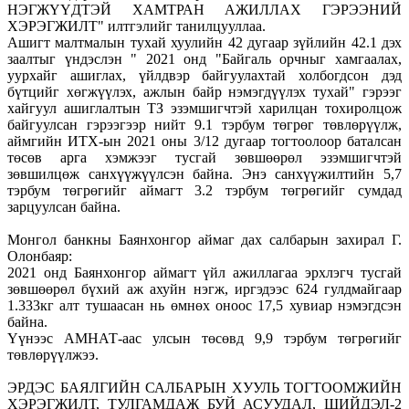
НЭГЖҮҮДТЭЙ ХАМТРАН АЖИЛЛАХ ГЭРЭЭНИЙ
ХЭРЭГЖИЛТ" илтгэлийг танилцууллаа.
Ашигт малтмалын тухай хуулийн 42 дугаар зүйлийн 42.1 дэх
заалтыг үндэслэн " 2021 онд "Байгаль орчныг хамгаалах,
уурхайг ашиглах, үйлдвэр байгуулахтай холбогдсон дэд
бүтцийг хөгжүүлэх, ажлын байр нэмэгдүүлэх тухай" гэрээг
хайгуул ашиглалтын ТЗ эзэмшигчтэй харилцан тохиролцож
байгуулсан гэрээгээр нийт 9.1 тэрбум төгрөг төвлөрүүлж,
аймгийн ИТХ-ын 2021 оны 3/12 дугаар тогтоолоор баталсан
төсөв арга хэмжээг тусгай зөвшөөрөл эзэмшигчтэй
зөвшилцөж санхүүжүүлсэн байна. Энэ санхүүжилтийн 5,7
тэрбум төгрөгийг аймагт 3.2 тэрбум төгрөгийг сумдад
зарцуулсан байна.
Монгол банкны Баянхонгор аймаг дах салбарын захирал Г.
Олонбаяр:
2021 онд Баянхонгор аймагт үйл ажиллагаа эрхлэгч тусгай
зөвшөөрөл бүхий аж ахуйн нэгж, иргэдээс 624 гулдмайгаар
1.333кг алт тушаасан нь өмнөх оноос 17,5 хувиар нэмэгдсэн
байна.
Үүнээс АМНАТ-аас улсын төсөвд 9,9 тэрбум төгрөгийг
төвлөрүүлжээ.
ЭРДЭС БАЯЛГИЙН САЛБАРЫН ХУУЛЬ ТОГТООМЖИЙН
ХЭРЭГЖИЛТ, ТУЛГАМДАЖ БУЙ АСУУДАЛ, ШИЙДЭЛ-2