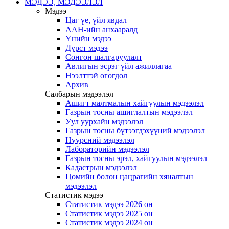
МЭДЭЭ, МЭДЭЭЛЭЛ
Мэдээ
Цаг үе, үйл явдал
ААН-ийн анхааралд
Үнийн мэдээ
Дүрст мэдээ
Сонгон шалгаруулалт
Авлигын эсрэг үйл ажиллагаа
Нээлттэй өгөгдөл
Архив
Салбарын мэдээлэл
Ашигт малтмалын хайгуулын мэдээлэл
Газрын тосны ашиглалтын мэдээлэл
Уул уурхайн мэдээлэл
Газрын тосны бүтээгдэхүүний мэдээлэл
Нүүрсний мэдээлэл
Лабораторийн мэдээлэл
Газрын тосны эрэл, хайгуулын мэдээлэл
Кадастрын мэдээлэл
Цөмийн болон цацрагийн хяналтын
мэдээлэл
Статистик мэдээ
Статистик мэдээ 2026 он
Статистик мэдээ 2025 он
Статистик мэдээ 2024 он