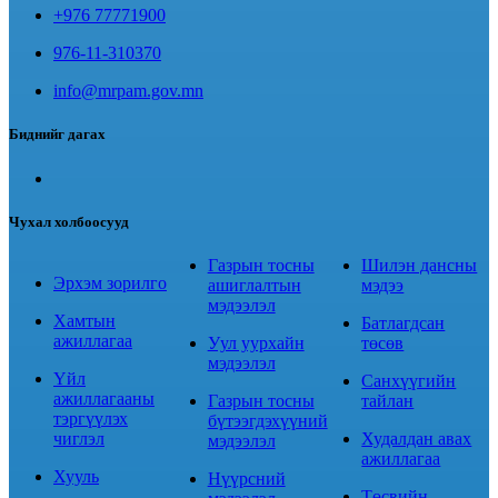
+976 77771900
976-11-310370
info@mrpam.gov.mn
Биднийг дагах
Чухал холбоосууд
Газрын тосны
Шилэн дансны
Эрхэм зорилго
ашиглалтын
мэдээ
мэдээлэл
Хамтын
Батлагдсан
ажиллагаа
Уул уурхайн
төсөв
мэдээлэл
Үйл
Санхүүгийн
ажиллагааны
Газрын тосны
тайлан
тэргүүлэх
бүтээгдэхүүний
чиглэл
Худалдан авах
мэдээлэл
ажиллагаа
Хууль
Нүүрсний
Төсвийн