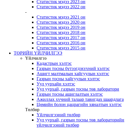
Статистик мэдээ 2023 он
Статистик мэдээ 2022 он
-
Статистик мэдээ 2021 он
Статистик мэдээ 2020 он
Статистик мэдээ 2019 он
Статистик мэдээ 2018 он
Статистик мэдээ 2017 он
Статистик мэдээ 2016 он
Статистик мэдээ 2015 он
ТӨРИЙН ҮЙЛЧИЛГЭЭ
Үйлчилгээ
Кадастрын хэлтэс
Газрын тосны бүтээгдэхүүний хэлтэс
Ашигт малтмалын хайгуулын хэлтэс
Газрын тосны хайгуулын хэлтэс
Уул уурхайн хэлтэс
Уул уурхай, газрын тосны төв лаборатори
Газрын тосны ашиглалтын хэлтэс
Ажиллах хүчний талаар тавигдах шаардлага
Цөмийн болон цацрагийн хяналтын хэлтэс
Төлбөр
Үйлчилгээний төлбөр
Уул уурхай, газрын тосны төв лабораторийн
үйлчилгээний төлбөр