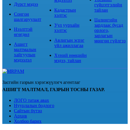
мэдээлэл
Дүрст мэдээ
гүйцэтгэлийн
Кадастрын
тайлан
Сонгон
хэлтэс
шалгаруулалт
Цалингийн
Уул уурхайн
зардлаас бусад
Нээлттэй
хэлтэс
орлого,
өгөгдөл
зарлагын
Авлигын эсрэг
мөнгөн гүйлгээ
Ашигт
үйл ажиллагаа
малтмалын
хайгуулын
Хүний нөөцийн
мэдээлэл
мэдээ, тайлан
Засгийн газрын хэрэгжүүлэгч агентлаг
АШИГТ МАЛТМАЛ, ГАЗРЫН ТОСНЫ ГАЗАР.
ЛОГО татаж авах
Нууцлалын бодлого
Сайтын бүтэц
Архив
Холбоо барих