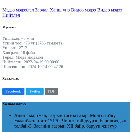
Мэдээ мэдээлэл
Зарлал
Ханш үнэ
Видео мэдээ
Видео мэдээ
Нийтлэл
Мэдээлэл
Уншихад: ~3 мин
Үгийн тоо: 473 үг (3786 тэмдэгт)
Уншсан: 2712
Хавсралт: 10 файл
Төрөл: Мэдээ мэдээлэл
Нийтэлсэн: 2022-04-19 00:00:00
Шинэчилсэн: 2024-10-14 00:47:26
Хуваалцах
Facebook
Twitter
PDF
Холбоо барих
Ашигт малтмал, газрын тосны газар, Монгол Улс,
Улаанбаатар хот 15170, Чингэлтэй дүүрэг, Барилгачдын
талбай-3, Засгийн газрын XII байр, баруун жигүүр