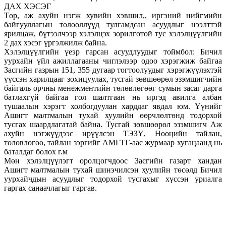
ДАХ ХЭСЭГ
Төр, аж ахуйн нэгж хувийн хэвшил,, иргэний нийгмийн
байгууллагын төлөөллүүд тулгамдсан асуудлыг нээлттэй
ярилцаж, бүтээлчээр хэлэлцэх зорилготой тус хэлэлцүүлгийн
2 дах хэсэг үргэлжилж байна.
Хэлэлцүүлгийн үеэр гарсан асуудлуудыг тоймбол: Бичил
уурхайн үйл ажиллагааны чиглэлээр одоо хэрэгжиж байгаа
Засгийн газрын 151, 355 дугаар тогтоолуудыг хэрэгжүүлэхтэй
үүссэн харилцааг зохицуулах, тусгай зөвшөөрөл эзэмшигчийн
байгаль орчны менежментийн төлөвлөгөөг сумын засаг дарга
батлахгүй байгаа гол шалтгаан нь иргэд авилга албан
тушаалын хэрэгт холбогдуулан харддаг явдал юм. Үүнийг
Ашигт малтмалын тухай хуулийн өөрчлөлтөнд тодорхой
тусгах шаардлагатай байна. Тусгай зөвшөөрөл эзэмшигч Аж
ахуйн нэгжүүдээс ирүүлсэн ТЭЗҮ, Нөөцийн тайлан,
төлөвлөгөө, тайлан зэргийг АМГТГ-аас журмаар хугацаанд нь
баталдаг болох г.м
Мөн хэлэлцүүлэгт оролцогчдоос Засгийн газарт хандан
Ашигт малтмалын тухай шинэчилсэн хуулийн төсөлд Бичил
уурхайчдын асуудлыг тодорхой тусгахыг хүссэн уриалга
гаргах санаачлагыг гаргав.