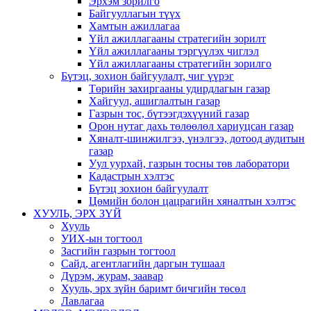
Эрхэм зорилго
Байгууллагын түүх
Хамтын ажиллагаа
Үйл ажиллагааны стратегийн зорилт
Үйл ажиллагааны тэргүүлэх чиглэл
Үйл ажиллагааны стратегийн зорилго
Бүтэц, зохион байгуулалт, чиг үүрэг
Төрийн захиргааны удирдлагын газар
Хайгуул, ашиглалтын газар
Газрын тос, бүтээгдэхүүний газар
Орон нутаг дахь төлөөлөл хариуцсан газар
Хяналт-шинжилгээ, үнэлгээ, дотоод аудитын
газар
Уул уурхай, газрын тосны төв лаборатори
Кадастрын хэлтэс
Бүтэц зохион байгуулалт
Цөмийн болон цацрагийн хяналтын хэлтэс
ХУУЛЬ, ЭРХ ЗҮЙ
Хууль
УИХ-ын тогтоол
Засгийн газрын тогтоол
Сайд, агентлагийн даргын тушаал
Дүрэм, журам, заавар
Хууль, эрх зүйн баримт бичгийн төсөл
Лавлагаа