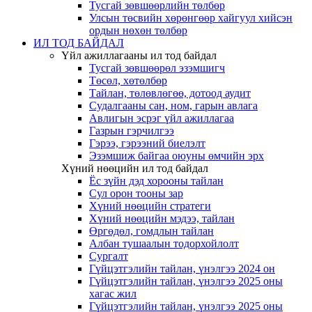
Тусгай зөвшөөрлийн төлбөр
Улсын төсвийн хөрөнгөөр хайгуул хийсэн
ордын нөхөн төлбөр
ИЛ ТОД БАЙДАЛ
Үйл ажиллагааны ил тод байдал
Тусгай зөвшөөрөл эзэмшигч
Төсөл, хөтөлбөр
Тайлан, төлөвлөгөө, дотоод аудит
Судалгааны сан, ном, гарын авлага
Авлигын эсрэг үйл ажиллагаа
Газрын гэрчилгээ
Гэрээ, гэрээний биелэлт
Эзэмшиж байгаа оюуны өмчийн эрх
Хүний нөөцийн ил тод байдал
Ёс зүйн дэд хорооны тайлан
Сул орон тооны зар
Хүний нөөцийн стратеги
Хүний нөөцийн мэдээ, тайлан
Өргөдөл, гомдлын тайлан
Албан тушаалын тодорхойлолт
Сургалт
Гүйцэтгэлийн тайлан, үнэлгээ 2024 он
Гүйцэтгэлийн тайлан, үнэлгээ 2025 оны
хагас жил
Гүйцэтгэлийн тайлан, үнэлгээ 2025 оны