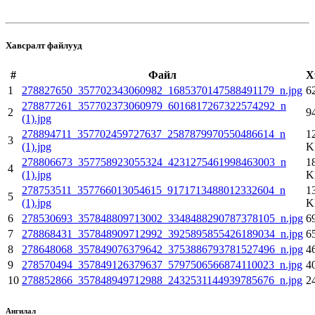
Хавсралт файлууд
#
Файл
Х
1
278827650_357702343060982_1685370147588491179_n.jpg
6
278877261_357702373060979_6016817267322574292_n
2
9
(1).jpg
278894711_357702459727637_2587879970550486614_n
1
3
(1).jpg
K
278806673_357758923055324_4231275461998463003_n
1
4
(1).jpg
K
278753511_357766013054615_9171713488012332604_n
1
5
(1).jpg
K
6
278530693_357848809713002_3348488290787378105_n.jpg
6
7
278868431_357848909712992_3925895855426189034_n.jpg
6
8
278648068_357849076379642_3753886793781527496_n.jpg
4
9
278570494_357849126379637_5797506566874110023_n.jpg
4
10
278852866_357848949712988_2432531144939785676_n.jpg
2
Ангилал