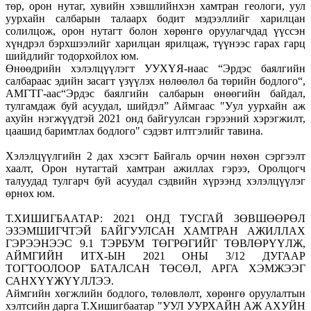
төр, орон нутаг, хувийн хэвшлийнхэн хамтран геологи, уул
уурхайн салбарын талаарх бодит мэдээллийг харилцан
солилцож, орон нутагт болон хөрөнгө оруулагчдад үүссэн
хүндрэл бэрхшээлийг харилцан ярилцаж, түүнээс гарах гарц
шийдлийг тодорхойлох юм.
Өнөөдрийн хэлэлцүүлэгт УУХҮЯ-наас “Эрдэс баялгийн
салбараас эдийн засагт үзүүлэх нөлөөлөл ба төрийн бодлого“,
АМГТГ-аас“Эрдэс баялгийн салбарын өнөөгийн байдал,
тулгамдаж буй асуудал, шийдэл” Аймгаас "Уул уурхайн аж
ахуйн нэгжүүдтэй 2021 онд байгуулсан гэрээний хэрэгжилт,
цаашид баримтлах бодлого" сэдэвт илтгэлийг тавина.
Хэлэлцүүлгийн 2 дах хэсэгт Байгаль орчин нөхөн сэргээлт
хаалт, Орон нутагтай хамтран ажиллах гэрээ, Оролцогч
талуудад тулгарч буй асуудал сэдвийн хүрээнд хэлэлцүүлэг
өрнөх юм.
Т.ХИШИГБААТАР: 2021 ОНД ТУСГАЙ ЗӨВШӨӨРӨЛ
ЭЗЭМШИГЧТЭЙ БАЙГУУЛСАН ХАМТРАН АЖИЛЛАХ
ГЭРЭЭНЭЭС 9.1 ТЭРБУМ ТӨГРӨГИЙГ ТӨВЛӨРҮҮЛЖ,
АЙМГИЙН ИТХ-ЫН 2021 ОНЫ 3/12 ДУГААР
ТОГТООЛООР БАТАЛСАН ТӨСӨЛ, АРГА ХЭМЖЭЭГ
САНХҮҮЖҮҮЛЛЭЭ.
Аймгийн хөгжлийн бодлого, төлөвлөлт, хөрөнгө оруулалтын
хэлтсийн дарга Т.Хишигбаатар "УУЛ УУРХАЙН АЖ АХУЙН