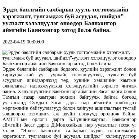
Эрдэс баялгийн салбарын хууль тогтоомжийн
хэрэгжилт, тулгамдаж буй асуудал, шийдэл”-
уулзалт хэлэлцүүлэг өнөөдөр Баянхонгор
аймгийн Баянхонгор хотод болж байна.
2022-04-19 00:00:00
Эрдэс баялгийн салбарын бодлого, хуулийн хэрэгжилт болон
хариуцлагатай уул уурхайг төлөвшүүлэхэд тулгарч буй
асуудлыг шийдвэрлэхэд төр, хувийн хэвшлийн хамтын
ажиллагааг идэвхжүүлэхэд хэлэлцүүлгийн зорилго чиглэж
байна. Хэлэлцүүлгийг Баянхонгор аймгийн Засаг дарга болон
Тамгын газар хамтран зохион байгуулж байгаа бөгөөд
уулзалтанд Сумдын Засаг дарга нар аймгийн холбогдох
мэргэжлийн байгууллагууд болон хайгуул ашиглалтын тусгай
зөвшөөрөл эзэмшигч аж ахуйн нэгжүүд оролцож байна.
АМГТГ-ын орлогч дарга Б.Түвшинжаргал, Баянхонгор
аймгийн Засаг дарга Д.Мөнхсайхан нар уулзалтыг нээж үг
хэлэв. “Эрдэс баялгийн салбарын хууль тогтоомжийн
хэрэгжилт, тулгамдаж буй асуудал, шийдэл” хэлэлцүүлгээр