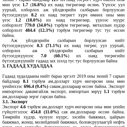
мөн үеэс
1.7
(
16.8%)
их наяд төгрөгөөр өслөө. Үүнээс уул
уурхай, олборлох аж үйлдвэрийн салбарын борлуулсан
бүтээгдэхүүн
8.2
их наяд төгрөгт хүрч өмнөх оны мөн
үеэс
1.2 (18.0%)
их наяд төгрөгөөр, үүнээс нүүрс
олборлолт
779.0 (34.0%)
тэрбум төгрөгөөр, металлын хүдэр
олборлолт
484.4 (12.3%)
тэрбум төгрөгөөр тус тус өссөн
байна.
Аж үйлдвэрийн салбарын борлуулсан нийт
бүтээгдэхүүнээс
8.3 (71.1%)
их наяд төгрөг, уул уурхай,
олборлох аж үйлдвэрийн салбарын нийт
бүтээгдэхүүнээс
7.0
(
60.1%
) их наяд төгрөгийн
бүтээгдэхүүнийг гадаад зах зээлд тус тус борлуулсан байна
3
.
ГАДААД ХУДАЛДАА
Гадаад худалдааны нийт бараа эргэлт 2019 оны эхний 7 сарын
байдлаар
8.1
тэрбум ам.долларт хүрч өнгөрсөн оны мөн
үеийнхээс
696.4 (9.4%)
саяам.доллараар өссөн байна. Экспорт
импортоос давамгайлж экспорт, импортын зөрүү
1.1
тэрбум
ам.доллараар эерэг гарсан байна.
3.1. Экспорт
Экспорт
4.6
тэрбум ам.долларт хүрч өнгөрсөн оны мөн үеийн
гүйцэтгэлээс
454.8 (11.0%)
сая ам.доллараар өссөн байна.
Төмрийн хүдэр, чулуун нүүрс, зэсийн баяжмал, цайрын
баяжмал, жонш, молибдений баяжмал, боловсруулаагүй нефть