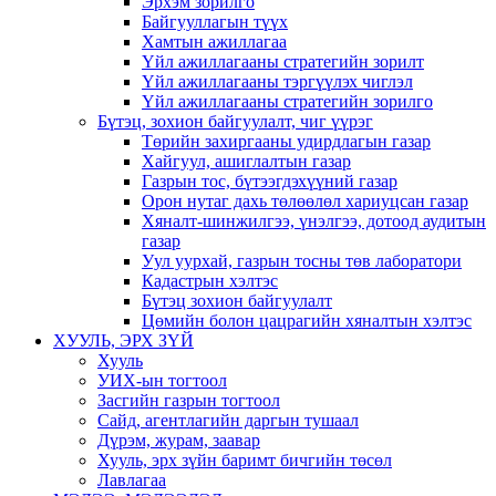
Эрхэм зорилго
Байгууллагын түүх
Хамтын ажиллагаа
Үйл ажиллагааны стратегийн зорилт
Үйл ажиллагааны тэргүүлэх чиглэл
Үйл ажиллагааны стратегийн зорилго
Бүтэц, зохион байгуулалт, чиг үүрэг
Төрийн захиргааны удирдлагын газар
Хайгуул, ашиглалтын газар
Газрын тос, бүтээгдэхүүний газар
Орон нутаг дахь төлөөлөл хариуцсан газар
Хяналт-шинжилгээ, үнэлгээ, дотоод аудитын
газар
Уул уурхай, газрын тосны төв лаборатори
Кадастрын хэлтэс
Бүтэц зохион байгуулалт
Цөмийн болон цацрагийн хяналтын хэлтэс
ХУУЛЬ, ЭРХ ЗҮЙ
Хууль
УИХ-ын тогтоол
Засгийн газрын тогтоол
Сайд, агентлагийн даргын тушаал
Дүрэм, журам, заавар
Хууль, эрх зүйн баримт бичгийн төсөл
Лавлагаа