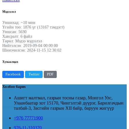
Мэдээлэл
Уншихад: ~10 мин
Үгийн тоо: 1876 үг (13167 тэмдэгт)
Уншсан: 5630
Хавсралт: 6 файл
Төрөл: Мэдээ мэдээлэл
Нийтэлсэн: 2019-09-04 00:00:00
Шинэчилсэн: 2024-11-15 12:30:02
Хуваалцах
Facebook
Twitter
PDF
Холбоо барих
Ашигт малтмал, газрын тосны газар, Монгол Улс,
Улаанбаатар хот 15170, Чингэлтэй дүүрэг, Барилгачдын
талбай-3, Засгийн газрын XII байр, баруун жигүүр
+976 77771900
976-11-310370