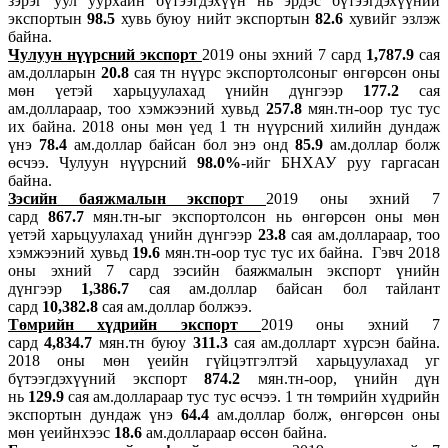
зэрэг уул уурхайн бүтээгдэхүүн нь эрдэс бүтээгдэхүүний
экспортын
98.5
хувь буюу нийт экспортын
82.6
хувийг эзлэж
байна.
Чулуун нүүрсний экспорт
2019 оны эхний 7 сард
1,787.9
сая
ам.долларын
20.8
сая тн нүүрс экспортолсоныг өнгөрсөн оны
мөн үетэй харьцуулахад үнийн дүнгээр
177.2
сая
ам.доллараар, тоо хэмжээний хувьд
257.8
мян.тн-оор тус тус
их байна. 2018 оны мөн үед 1 тн нүүрсний хилийн дундаж
үнэ
78.4
ам.доллар байсан бол энэ онд
85.9
ам.доллар болж
өсчээ. Чулуун нүүрсний
98.0%
-ийг БНХАУ руу гаргасан
байна.
Зэсийн баяжмалын экспорт
2019 оны эхний 7
сард
867.7
мян.тн-ыг экспортолсон нь өнгөрсөн оны мөн
үетэй харьцуулахад үнийн дүнгээр
23.8
сая ам.доллараар, тоо
хэмжээний хувьд
19.6
мян.тн-оор тус тус их байна. Гэвч 2018
оны эхний 7 сард зэсийн баяжмалын экспорт үнийн
дүнгээр
1,386.7
сая ам.доллар байсан бол тайлант
сард
10,382.8
сая ам.доллар болжээ.
Төмрийн хүдрийн экспорт
2019 оны эхний 7
сард
4,834.7
мян.тн буюу
311.3
сая ам.долларт хүрсэн байна.
2018 оны мөн үеийн гүйцэтгэлтэй харьцуулахад уг
бүтээгдэхүүний экспорт
874.2
мян.тн-оор, үнийн дүн
нь
129.9
сая ам.доллараар тус тус өсчээ. 1 тн төмрийн хүдрийн
экспортын дундаж үнэ
64.4
ам.доллар болж, өнгөрсөн оны
мөн үеийнхээс
18.6
ам.доллараар өссөн байна.