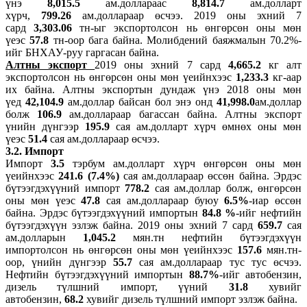
үнэ
8,015.5
ам.доллараас
8,814.7
ам.долларт
хүрч,
799.26
ам.доллараар өсчээ. 2019 оны эхний 7
сард
3,303.06
тн-ыг экспортолсон нь өнгөрсөн оны мөн
үеэс
57.8
тн-оор бага байна. Молибдений баяжмалын 70.2%-
ийг БНХАУ-руу гаргасан байна.
Алтны экспорт
2019 оны эхний 7 сард
4,665.2
кг алт
экспортолсон нь өнгөрсөн оны мөн үеийнхээс
1,233.3
кг-аар
их байна. Алтны экспортын дундаж үнэ 2018 оны мөн
үед
42,104.9
ам.доллар байсан бол энэ онд
41,998.0
ам.доллар
болж
106.9
ам.доллараар багассан байна. Алтны экспорт
үнийн дүнгээр
195.9
сая ам.долларт хүрч өмнөх оны мөн
үеэс
51.4
сая ам.доллараар өсчээ.
3.2. Импорт
Импорт
3.5
тэрбум ам.долларт хүрч өнгөрсөн оны мөн
үеийнхээс
241.6 (7.4%)
сая ам.доллараар өссөн байна. Эрдэс
бүтээгдэхүүний импорт
778.2
сая ам.доллар болж, өнгөрсөн
оны мөн үеэс
47.8
сая ам.доллараар буюу
6.5%
-иар өссөн
байна. Эрдэс бүтээгдэхүүний импортын
84.8 %
-ийг нефтийн
бүтээгдэхүүн эзлэж байна. 2019 оны эхний 7 сард
659.7
сая
ам.долларын
1,045.2
мян.тн нефтийн бүтээгдэхүүн
импортолсон нь өнгөрсөн оны мөн үеийнхээс
157.6
мян.тн-
оор, үнийн дүнгээр
55.7
сая ам.доллараар тус тус өсчээ.
Нефтийн бүтээгдэхүүний импортын
88.7%
-ийг автобензин,
дизель түлшний импорт, үүний
31.8
хувийг
автобензин,
68.2
хувийг дизель түлшний импорт эзлэж байна.