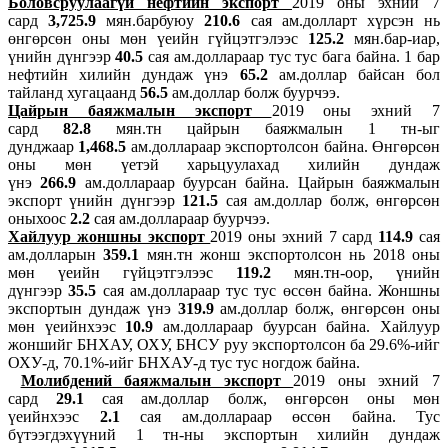
Боловсруулаагүй нефтийн экспорт
2019 оны эхний 7
сард
3,725.9
мян.барбуюу
210.6
сая ам.долларт хүрсэн нь
өнгөрсөн оны мөн үеийн гүйцэтгэлээс
125.2
мян.бар-иар,
үнийн дүнгээр
40.5
сая ам.доллараар тус тус бага байна. 1 бар
нефтийн хилийн дундаж үнэ
65.2
ам.доллар байсан бол
тайланд хугацаанд
56.5
ам.доллар болж буурчээ.
Цайрын баяжмалын экспорт
2019 оны эхний 7
сард
82.8
мян.тн цайрын баяжмалын 1 тн-ыг
дунджаар
1,468.5
ам.доллараар экспортолсон байна. Өнгөрсөн
оны мөн үетэй харьцуулахад хилийн дундаж
үнэ
266.9
ам.доллараар буурсан байна. Цайрын баяжмалын
экспорт үнийн дүнгээр
121.5
сая ам.доллар болж, өнгөрсөн
оныхоос
2.2
сая ам.доллараар буурчээ.
Хайлуур жоншны экспорт
2019 оны эхний 7 сард
114.9
сая
ам.долларын
359.1
мян.тн жонш экспортолсон нь 2018 оны
мөн үеийн гүйцэтгэлээс
119.2
мян.тн-оор, үнийн
дүнгээр
35.5
сая ам.доллараар тус тус өссөн байна. Жоншны
экспортын дундаж үнэ
319.9
ам.доллар болж, өнгөрсөн оны
мөн үеийнхээс
10.9
ам.доллараар буурсан байна. Хайлуур
жоншийг БНХАУ, ОХУ, БНСУ руу экспортолсон ба 29.6%-ийг
ОХУ-д, 70.1%-ийг БНХАУ-д тус тус ногдож байна.
Молибдений баяжмалын экспорт
2019 оны эхний 7
сард
29.1
сая ам.доллар болж, өнгөрсөн оны мөн
үеийнхээс
2.1
сая ам.доллараар өссөн байна. Тус
бүтээгдэхүүний 1 тн-ны экспортын хилийн дундаж