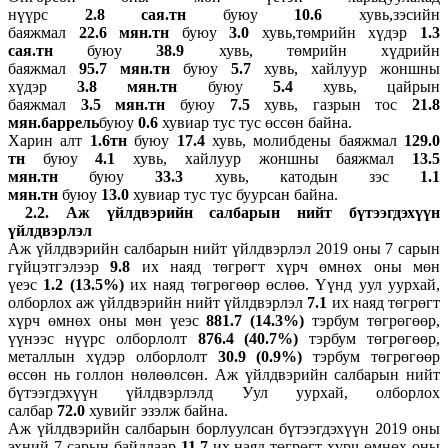
нүүрс
2.8 сая.тн
буюу
10.6
хувь,зэсийн
баяжмал
22.6 мян.тн
буюу
3.0
хувь,төмрийн хүдэр
1.3
сая.тн
буюу
38.9
хувь, төмрийн хүдрийн
баяжмал
95.7 мян.тн
буюу
5.7
хувь, хайлуур жоншны
хүдэр
3.8 мян.тн
буюу
5.4
хувь, цайрын
баяжмал
3.5 мян.тн
буюу
7.5
хувь, газрын тос
21.8
мян.баррель
буюу
0.6
хувиар тус тус өссөн байна.
Харин алт
1.6тн
буюу
17.4
хувь, молибдены баяжмал
129.0
тн
буюу
4.1
хувь, хайлуур жоншны баяжмал
13.5
мян.тн
буюу
33.3
хувь, катодын зэс
1.1
мян.тн
буюу
13.0
хувиар тус тус буурсан байна.
2
.2. Аж үйлдвэрийн салбарын нийт бүтээгдэхүүн
үйлдвэрлэл
Аж үйлдвэрийн салбарын нийт үйлдвэрлэл 2019 оны 7 сарын
гүйцэтгэлээр
9.8
их наяд төгрөгт хүрч өмнөх оны мөн
үеэс
1.2 (13.5%)
их наяд төгрөгөөр өслөө. Үүнд уул уурхай,
олборлох аж үйлдвэрийн нийт үйлдвэрлэл
7.1
их наяд төгрөгт
хүрч өмнөх оны мөн үеэс
881.7 (14.3%)
тэрбум төгрөгөөр,
үүнээс нүүрс олборлолт
876.4 (40.7%)
тэрбум төгрөгөөр,
металлын хүдэр олборлолт
30.9 (0.9%)
тэрбум төгрөгөөр
өссөн нь голлон нөлөөлсөн. Аж үйлдвэрийн салбарын нийт
бүтээгдэхүүн үйлдвэрлэлд Уул уурхай, олборлох
салбар
72.0
хувийг эзэлж байна.
Аж үйлдвэрийн салбарын борлуулсан бүтээгдэхүүн 2019 оны
эхний 7 сарын байдлаар
11.7
их наяд төгрөгт хүрч өмнөх оны