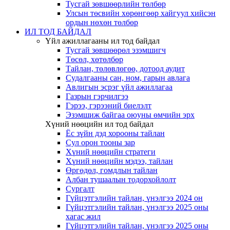
Тусгай зөвшөөрлийн төлбөр
Улсын төсвийн хөрөнгөөр хайгуул хийсэн
ордын нөхөн төлбөр
ИЛ ТОД БАЙДАЛ
Үйл ажиллагааны ил тод байдал
Тусгай зөвшөөрөл эзэмшигч
Төсөл, хөтөлбөр
Тайлан, төлөвлөгөө, дотоод аудит
Судалгааны сан, ном, гарын авлага
Авлигын эсрэг үйл ажиллагаа
Газрын гэрчилгээ
Гэрээ, гэрээний биелэлт
Эзэмшиж байгаа оюуны өмчийн эрх
Хүний нөөцийн ил тод байдал
Ёс зүйн дэд хорооны тайлан
Сул орон тооны зар
Хүний нөөцийн стратеги
Хүний нөөцийн мэдээ, тайлан
Өргөдөл, гомдлын тайлан
Албан тушаалын тодорхойлолт
Сургалт
Гүйцэтгэлийн тайлан, үнэлгээ 2024 он
Гүйцэтгэлийн тайлан, үнэлгээ 2025 оны
хагас жил
Гүйцэтгэлийн тайлан, үнэлгээ 2025 оны