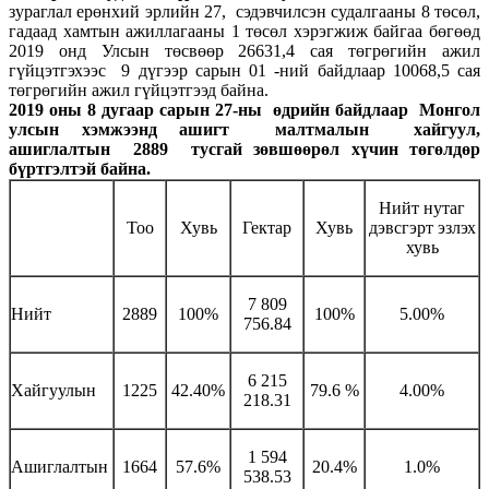
зураглал ерөнхий эрлийн 27, сэдэвчилсэн судалгааны 8 төсөл,
гадаад хамтын ажиллагааны 1 төсөл хэрэгжиж байгаа бөгөөд
2019 онд Улсын төсвөөр 26631,4 сая төгрөгийн ажил
гүйцэтгэхээс 9 дүгээр сарын 01 -ний байдлаар 10068,5 сая
төгрөгийн ажил гүйцэтгээд байна.
2019 оны
8
дугаар сарын 2
7
-ны өдрийн байдлаар Монгол
улсын хэмжээнд ашигт
малтмалын хайгуул,
ашиглалтын 2
889
тусгай зөвшөөрөл хүчин төгөлдөр
бүртгэлтэй байна.
Нийт нутаг
Тоо
Хувь
Гектар
Хувь
дэвсгэрт эзлэх
хувь
7 809
Нийт
2889
100%
100%
5.00%
756.84
6 215
Хайгуулын
1225
42.40%
79.6 %
4.00%
218.31
1 594
Ашиглалтын
1664
57.6%
20.4%
1.0%
538.53