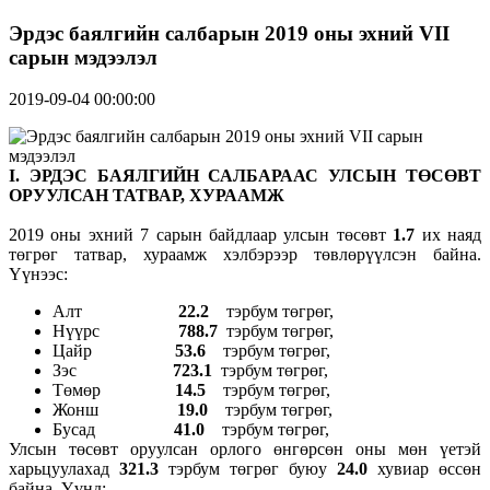
Эрдэс баялгийн салбарын 2019 оны эхний VII
сарын мэдээлэл
2019-09-04 00:00:00
I.
ЭРДЭС БАЯЛГИЙН
САЛБАРААС УЛСЫН ТӨСӨВТ
ОРУУЛСАН ТАТВАР, ХУРААМЖ
2019 оны эхний 7 сарын байдлаар улсын төсөвт
1.7
их наяд
төгрөг татвар, хураамж хэлбэрээр төвлөрүүлсэн байна.
Үүнээс:
Алт
22.2
тэрбум төгрөг,
Нүүрс
788.7
тэрбум төгрөг,
Цайр
53.6
тэрбум төгрөг,
Зэс
723.1
тэрбум төгрөг,
Төмөр
14.5
тэрбум төгрөг,
Жонш
19.0
тэрбум төгрөг,
Бусад
41.0
тэрбум төгрөг,
Улсын төсөвт оруулсан орлого өнгөрсөн оны мөн үетэй
харьцуулахад
321.3
тэрбум төгрөг буюу
24.0
хувиар өссөн
байна. Үүнд: