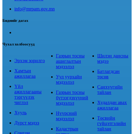
info@mrpam.gov.mn
Биднийг дагах
Чухал холбоосууд
Газрын тосны
Шилэн дансны
Эрхэм зорилго
ашиглалтын
мэдээ
мэдээлэл
Хамтын
Батлагдсан
ажиллагаа
Уул уурхайн
төсөв
мэдээлэл
Үйл
Санхүүгийн
ажиллагааны
Газрын тосны
тайлан
тэргүүлэх
бүтээгдэхүүний
чиглэл
Худалдан авах
мэдээлэл
ажиллагаа
Хууль
Нүүрсний
Төсвийн
мэдээлэл
Дүрст мэдээ
гүйцэтгэлийн
Кадастрын
тайлан
Сонгон