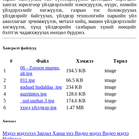
хангах зорилгоор үйлдвэрлэлийг нэмэгдүүлэх, нүүрс, химийн
үйлдэрлэлийг хөгжүүлэх, газрын тос боловсруулах
үйлдвэрийг байгуулах, үйлдвэр технологийн паркийн үйл
ажиллагааг эрчимжүүлэх, металл хийц, машин үйлдвэрлэлийг
хөгжүүлэх, хүнд үйлдвэрийн салбарын хүний нөөцийг
бэлтгэх чадавхжуулах нөхцөл бүрдэнэ.
Хавсралт файлууд
#
Файл
Хэмжээ
Төрөл
06 - Zooson mungu,
1
194.5 KB
image
alt.jpg
2
011.jpg
66.5 KB
image
3
gadaad hudaldaa .jpg
234 KB
image
4
gazriintos.jpg
128.6 KB
image
5
_uul-uurhai-3.jpg
174.6 KB
image
6
хүнд үйлдвэр.jpg
1.47 MB
image
Ангилал
Мэдээ мэдээлэл
Зарлал
Ханш үнэ
Видео мэдээ
Видео мэдээ
Нийтлэл