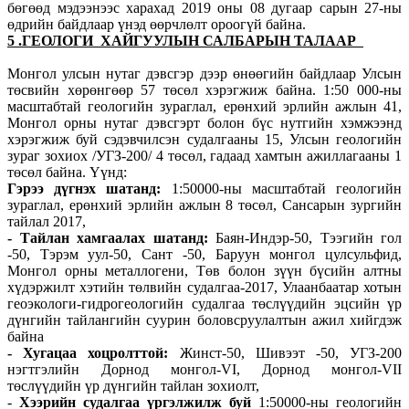
бөгөөд мэдээнээс харахад 2019 оны 08 дугаар сарын 27-ны
өдрийн байдлаар үнэд өөрчлөлт ороогүй байна.
5 .ГЕОЛОГИ ХАЙГУУЛЫН САЛБАРЫН ТАЛААР
Монгол улсын нутаг дэвсгэр дээр өнөөгийн байдлаар Улсын
төсвийн хөрөнгөөр 57 төсөл хэрэгжиж байна. 1:50 000-ны
масштабтай геологийн зураглал, ерөнхий эрлийн ажлын 41,
Монгол орны нутаг дэвсгэрт болон бүс нутгийн хэмжээнд
хэрэгжиж буй сэдэвчилсэн судалгааны 15, Улсын геологийн
зураг зохиох /УГЗ-200/ 4 төсөл, гадаад хамтын ажиллагааны 1
төсөл байна. Үүнд:
Гэрээ дүгнэх шатанд:
1:50000-ны масштабтай геологийн
зураглал, ерөнхий эрлийн ажлын 8 төсөл, Сансарын зургийн
тайлал 2017,
- Тайлан хамгаалах шатанд:
Баян-Индэр-50, Тээгийн гол
-50, Тэрэм уул-50, Сант -50, Баруун монгол цулсульфид,
Монгол орны металлогени, Төв болон зүүн бүсийн алтны
хүдэржилт хэтийн төлвийн судалгаа-2017, Улаанбаатар хотын
геоэкологи-гидрогеологийн судалгаа төслүүдийн эцсийн үр
дүнгийн тайлангийн суурин боловсруулалтын ажил хийгдэж
байна
- Хугацаа хоцролттой:
Жинст-50, Шивээт -50, УГЗ-200
нэгтгэлийн Дорнод монгол-VI, Дорнод монгол-VII
төслүүдийн үр дүнгийн тайлан зохиолт,
-
Хээрийн судалгаа үргэлжилж буй
1:50000-ны геологийн