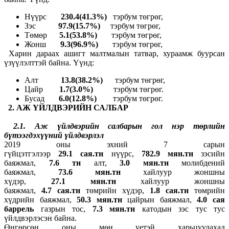
Нүүрс
230.4(41.3%)
тэрбум төгрөг,
Зэс
97.9(15.7%)
тэрбум төгрөг,
Төмөр
5.1(53.8%)
тэрбум төгрөг,
Жонш
9.3(96.9%)
тэрбум төгрөг,
Харин дараах ашигт малтмалын татвар, хураамж буурсан
үзүүлэлттэй байна. Үүнд:
Алт
13.8(38.2%)
тэрбум төгрөг,
Цайр
1.7(3.0%)
тэрбум төгрөг.
Бусад
6.0(12.8%)
тэрбум төгрөг.
2
.
АЖ ҮЙЛДВЭРИЙН САЛБАР
2.
1. Аж үйлдвэрийн салбарын гол нэр төрлийн
бүтээгдэхүүний үйлдвэрлэл
2019 оны эхний 7 сарын
гүйцэтгэлээр
29.1 сая.тн
нүүрс,
782.9 мян.тн
зэсийн
баяжмал,
7.6 тн
алт,
3.0 мян.тн
молибдений
баяжмал,
73.6 мян.тн
хайлуур жоншны
хүдэр,
27.1 мян.тн
хайлуур жоншны
баяжмал,
4.7 сая.тн
төмрийн хүдэр,
1.8 сая.тн
төмрийн
хүдрийн баяжмал,
50.3 мян.тн
цайрын баяжмал,
4.0 сая
баррель
газрын тос,
7.3 мян.тн
катодын зэс тус тус
үйлдвэрлэсэн байна.
Өнгөрсөн оны мөн үетэй харьцуулахад