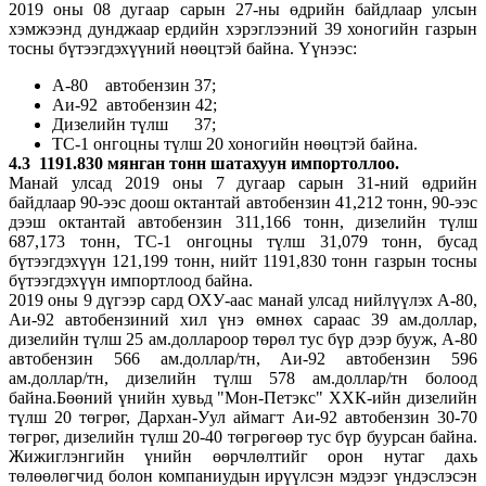
2019 оны 08 дугаар сарын 27-ны өдрийн байдлаар улсын
хэмжээнд дунджаар ердийн хэрэглээний 39 хоногийн газрын
тосны бүтээгдэхүүний нөөцтэй байна. Үүнээс:
А-80 автобензин 37;
Аи-92 автобензин 42;
Дизелийн түлш 37;
ТС-1 онгоцны түлш 20 хоногийн нөөцтэй байна.
4.3
1191.830
мянган тонн шатахуун импортоллоо.
Манай улсад 2019 оны 7 дугаар сарын 31-ний өдрийн
байдлаар 90-ээс доош октантай автобензин 41,212 тонн, 90-ээс
дээш октантай автобензин 311,166 тонн, дизелийн түлш
687,173 тонн, ТС-1 онгоцны түлш 31,079 тонн, бусад
бүтээгдэхүүн 121,199 тонн, нийт 1191,830 тонн газрын тосны
бүтээгдэхүүн импортлоод байна.
2019 оны 9 дүгээр сард ОХУ-аас манай улсад нийлүүлэх А-80,
Аи-92 автобензиний хил үнэ өмнөх сараас 39 ам.доллар,
дизелийн түлш 25 ам.доллароор төрөл тус бүр дээр бууж, А-80
автобензин 566 ам.доллар/тн, Аи-92 автобензин 596
ам.доллар/тн, дизелийн түлш 578 ам.доллар/тн болоод
байна.Бөөний үнийн хувьд "Мон-Петэкс" ХХК-ийн дизелийн
түлш 20 төгрөг, Дархан-Уул аймагт Аи-92 автобензин 30-70
төгрөг, дизелийн түлш 20-40 төгрөгөөр тус бүр буурсан байна.
Жижиглэнгийн үнийн өөрчлөлтийг орон нутаг дахь
төлөөлөгчид болон компаниудын ирүүлсэн мэдээг үндэслэсэн