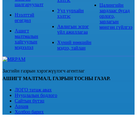
хэлтэс
шалгаруулалт
Цалингийн
Уул уурхайн
зардлаас бусад
Нээлттэй
хэлтэс
орлого,
өгөгдөл
зарлагын
Авлигын эсрэг
мөнгөн гүйлгээ
Ашигт
үйл ажиллагаа
малтмалын
хайгуулын
Хүний нөөцийн
мэдээлэл
мэдээ, тайлан
Засгийн газрын хэрэгжүүлэгч агентлаг
АШИГТ МАЛТМАЛ, ГАЗРЫН ТОСНЫ ГАЗАР.
ЛОГО татаж авах
Нууцлалын бодлого
Сайтын бүтэц
Архив
Холбоо барих