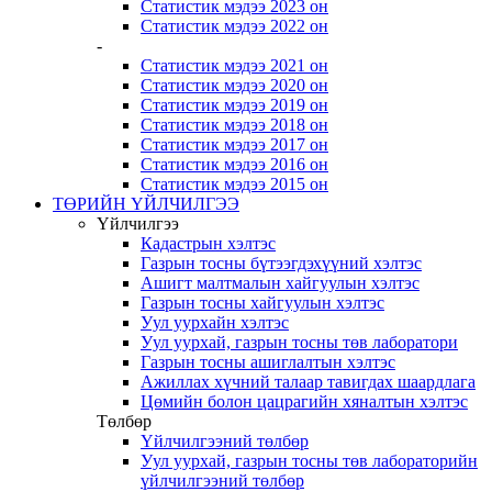
Статистик мэдээ 2023 он
Статистик мэдээ 2022 он
-
Статистик мэдээ 2021 он
Статистик мэдээ 2020 он
Статистик мэдээ 2019 он
Статистик мэдээ 2018 он
Статистик мэдээ 2017 он
Статистик мэдээ 2016 он
Статистик мэдээ 2015 он
ТӨРИЙН ҮЙЛЧИЛГЭЭ
Үйлчилгээ
Кадастрын хэлтэс
Газрын тосны бүтээгдэхүүний хэлтэс
Ашигт малтмалын хайгуулын хэлтэс
Газрын тосны хайгуулын хэлтэс
Уул уурхайн хэлтэс
Уул уурхай, газрын тосны төв лаборатори
Газрын тосны ашиглалтын хэлтэс
Ажиллах хүчний талаар тавигдах шаардлага
Цөмийн болон цацрагийн хяналтын хэлтэс
Төлбөр
Үйлчилгээний төлбөр
Уул уурхай, газрын тосны төв лабораторийн
үйлчилгээний төлбөр