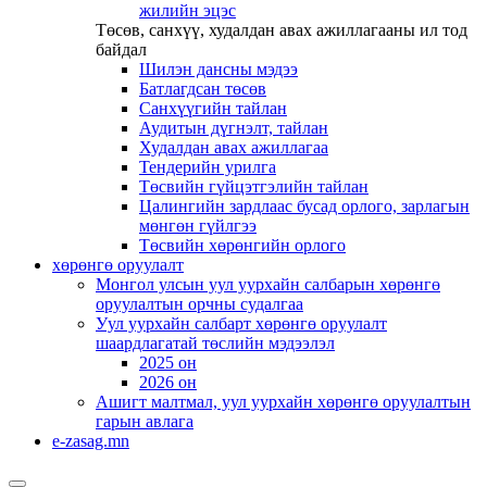
жилийн эцэс
Төсөв, санхүү, худалдан авах ажиллагааны ил тод
байдал
Шилэн дансны мэдээ
Батлагдсан төсөв
Санхүүгийн тайлан
Аудитын дүгнэлт, тайлан
Худалдан авах ажиллагаа
Тендерийн урилга
Төсвийн гүйцэтгэлийн тайлан
Цалингийн зардлаас бусад орлого, зарлагын
мөнгөн гүйлгээ
Төсвийн хөрөнгийн орлого
хөрөнгө оруулалт
Монгол улсын уул уурхайн салбарын хөрөнгө
оруулалтын орчны судалгаа
Уул уурхайн салбарт хөрөнгө оруулалт
шаардлагатай төслийн мэдээлэл
2025 он
2026 он
Ашигт малтмал, уул уурхайн хөрөнгө оруулалтын
гарын авлага
e-zasag.mn