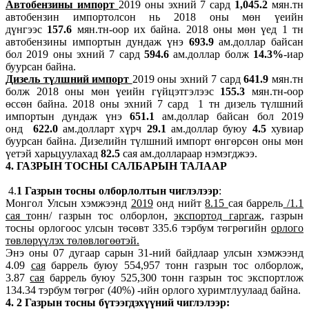
Автобензины импорт
2019 оны эхний 7 сард
1,045.2
мян.тн
автобензин импортолсон нь 2018 оны мөн үеийн
дүнгээс
157.6
мян.тн-оор их байна. 2018 оны мөн үед 1 тн
автобензины импортын дундаж үнэ
693.9
ам.доллар байсан
бол 2019 оны эхний 7 сард
594.6
ам.доллар болж
14.3%
-иар
буурсан байна.
Дизель түлшний импорт
2019 оны эхний 7 сард
641.9
мян.тн
болж 2018 оны мөн үеийн гүйцэтгэлээс
155.3
мян.тн-оор
өссөн байна. 2018 оны эхний 7 сард 1 тн дизель түлшний
импортын дундаж үнэ
651.1
ам.доллар байсан бол 2019
онд
622.0
ам.долларт хүрч
29.1
ам.доллар буюу
4.5
хувиар
буурсан байна. Дизелийн түлшний импорт өнгөрсөн оны мөн
үетэй харьцуулахад
82.5
сая ам.доллараар нэмэгджээ.
4
. ГАЗРЫН ТОСНЫ САЛБАРЫН ТАЛААР
4.
1 Газрын тосны олборлолтын чиглэлээр
:
Монгол Улсын хэмжээнд
2019
онд нийт
8.15
сая баррель
/
1.1
сая
т
онн/ газрын тос олборлон,
экспортод гаргаж
, газрын
тосны орлогоос улсын төсөвт 335.6 тэрбум төгрөгийн
орлого
төвлөрүүлэх төлөвлөгөөтэй
.
Энэ оны 07 дугаар сарын 31-ний байдлаар улсын хэмжээнд
4.09
сая
баррель буюу 554,957 тонн газрын тос олборлож,
3.87
сая
баррель буюу 525,300 тонн газрын тос экспортлож
134.34 тэрбум төгрөг (40%) -ийн орлого хуримтлуулаад байна.
4.
2 Газрын тосны бүтээгдэхүүний чиглэлээр: