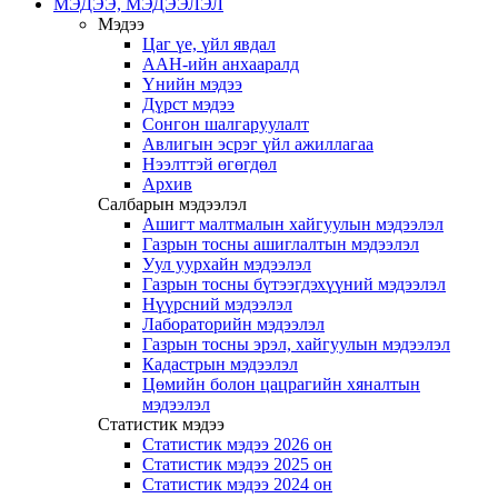
МЭДЭЭ, МЭДЭЭЛЭЛ
Мэдээ
Цаг үе, үйл явдал
ААН-ийн анхааралд
Үнийн мэдээ
Дүрст мэдээ
Сонгон шалгаруулалт
Авлигын эсрэг үйл ажиллагаа
Нээлттэй өгөгдөл
Архив
Салбарын мэдээлэл
Ашигт малтмалын хайгуулын мэдээлэл
Газрын тосны ашиглалтын мэдээлэл
Уул уурхайн мэдээлэл
Газрын тосны бүтээгдэхүүний мэдээлэл
Нүүрсний мэдээлэл
Лабораторийн мэдээлэл
Газрын тосны эрэл, хайгуулын мэдээлэл
Кадастрын мэдээлэл
Цөмийн болон цацрагийн хяналтын
мэдээлэл
Статистик мэдээ
Статистик мэдээ 2026 он
Статистик мэдээ 2025 он
Статистик мэдээ 2024 он