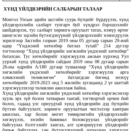
ХҮНД ҮЙЛДВЭРИЙН
САЛБАРЫН ТАЛААР
Монгол Улсын эдийн засгийн суурь бүтцийг бүрдүүлэх, хүнд
үйлдвэрлэлийн салбарт тулгарч буй хүндрэл бэрхшээлийг
шийдвэрлэх, тус салбарт хөрөнгө оруулалт татах, нэмүү өртөг
шингэсэн эцсийн бүтээгдэхүүний үйлдвэрлэлийг нэмэгдүүлэх
зорилгоор Засгийн газрын 2019 оны 05 дугаар сарын 29-ний
өдөр “Үндэсний хөтөлбөр батлах тухай” 214 дүгээр
тогтоолоор “Хүнд үйлдвэрийн хөгжлийн үндэсний хөтөлбөр”
баталсан. Тус хөтөлбөрийг хэрэгжүүлэх ажлын хүрээнд Уул
уурхай хүнд үйлдвэрийн сайдын 2019 оны 08 дугаар сарын
26-ны өдрийн А/180 дугаар тушаалаар “Хүнд үйлдвэрийн
хөгжлийн үндэсний хөтөлбөрийг хэрэгжүүлэх арга
хэмжээний төлөвлөгөө” батлагдсан бөгөөд энэхүү
хөтөлбөрийг 2019-2023 онд 5 жилийн хугацаанд 2 үе шаттай
хэрэгжүүлэхээр төлөвлөн ажиллаж байна.
Хүнд үйлдвэрийн хөгжлийн үндэсний хөтөлбөр хэрэгжсэнээр
хууль эрх зүй болон татварын таатай, тогтвортой орчин бий
болох, гадаад улс орнуудтай хүнд үйлдвэрийн дэд бүтцийн
бүтээн байгуулалт, хөрөнгө оруулалтын чиглэлээр хамтран
ажиллах, хар болон өнгөт төмөрлөгийн үйлдвэрлэлийг
хөгжүүлэх, зэсийн баяжмал боловсруулах үйлдвэрийг
байгуулах бэлтгэлийг хангах, алт цэвэршүүлэх үйлдвэрийг
барьж байгуулах, ган бүтээгдэхүүний дотоодын хэрэгцээг