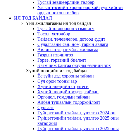
Тусгай зөвшөөрлийн төлбөр
Улсын төсвийн хөрөнгөөр хайгуул хийсэн
ордын нөхөн төлбөр
ИЛ ТОД БАЙДАЛ
Үйл ажиллагааны ил тод байдал
Тусгай зөвшөөрөл эзэмшигч
Төсөл, хөтөлбөр
Тайлан, төлөвлөгөө, дотоод аудит
Судалгааны сан, ном, гарын авлага
Авлигын эсрэг үйл ажиллагаа
Газрын гэрчилгээ
Гэрээ, гэрээний биелэлт
Эзэмшиж байгаа оюуны өмчийн эрх
Хүний нөөцийн ил тод байдал
Ёс зүйн дэд хорооны тайлан
Сул орон тооны зар
Хүний нөөцийн стратеги
Хүний нөөцийн мэдээ, тайлан
Өргөдөл, гомдлын тайлан
Албан тушаалын тодорхойлолт
Сургалт
Гүйцэтгэлийн тайлан, үнэлгээ 2024 он
Гүйцэтгэлийн тайлан, үнэлгээ 2025 оны
хагас жил
Гүйцэтгэлийн тайлан, үнэлгээ 2025 оны