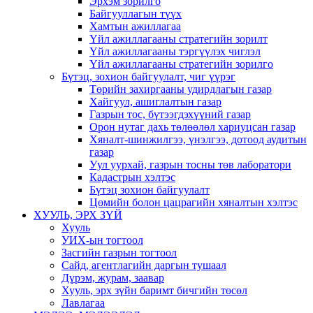
Эрхэм зорилго
Байгууллагын түүх
Хамтын ажиллагаа
Үйл ажиллагааны стратегийн зорилт
Үйл ажиллагааны тэргүүлэх чиглэл
Үйл ажиллагааны стратегийн зорилго
Бүтэц, зохион байгуулалт, чиг үүрэг
Төрийн захиргааны удирдлагын газар
Хайгуул, ашиглалтын газар
Газрын тос, бүтээгдэхүүний газар
Орон нутаг дахь төлөөлөл хариуцсан газар
Хяналт-шинжилгээ, үнэлгээ, дотоод аудитын
газар
Уул уурхай, газрын тосны төв лаборатори
Кадастрын хэлтэс
Бүтэц зохион байгуулалт
Цөмийн болон цацрагийн хяналтын хэлтэс
ХУУЛЬ, ЭРХ ЗҮЙ
Хууль
УИХ-ын тогтоол
Засгийн газрын тогтоол
Сайд, агентлагийн даргын тушаал
Дүрэм, журам, заавар
Хууль, эрх зүйн баримт бичгийн төсөл
Лавлагаа