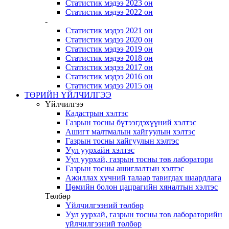
Статистик мэдээ 2023 он
Статистик мэдээ 2022 он
-
Статистик мэдээ 2021 он
Статистик мэдээ 2020 он
Статистик мэдээ 2019 он
Статистик мэдээ 2018 он
Статистик мэдээ 2017 он
Статистик мэдээ 2016 он
Статистик мэдээ 2015 он
ТӨРИЙН ҮЙЛЧИЛГЭЭ
Үйлчилгээ
Кадастрын хэлтэс
Газрын тосны бүтээгдэхүүний хэлтэс
Ашигт малтмалын хайгуулын хэлтэс
Газрын тосны хайгуулын хэлтэс
Уул уурхайн хэлтэс
Уул уурхай, газрын тосны төв лаборатори
Газрын тосны ашиглалтын хэлтэс
Ажиллах хүчний талаар тавигдах шаардлага
Цөмийн болон цацрагийн хяналтын хэлтэс
Төлбөр
Үйлчилгээний төлбөр
Уул уурхай, газрын тосны төв лабораторийн
үйлчилгээний төлбөр