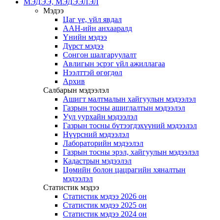
МЭДЭЭ, МЭДЭЭЛЭЛ
Мэдээ
Цаг үе, үйл явдал
ААН-ийн анхааралд
Үнийн мэдээ
Дүрст мэдээ
Сонгон шалгаруулалт
Авлигын эсрэг үйл ажиллагаа
Нээлттэй өгөгдөл
Архив
Салбарын мэдээлэл
Ашигт малтмалын хайгуулын мэдээлэл
Газрын тосны ашиглалтын мэдээлэл
Уул уурхайн мэдээлэл
Газрын тосны бүтээгдэхүүний мэдээлэл
Нүүрсний мэдээлэл
Лабораторийн мэдээлэл
Газрын тосны эрэл, хайгуулын мэдээлэл
Кадастрын мэдээлэл
Цөмийн болон цацрагийн хяналтын
мэдээлэл
Статистик мэдээ
Статистик мэдээ 2026 он
Статистик мэдээ 2025 он
Статистик мэдээ 2024 он