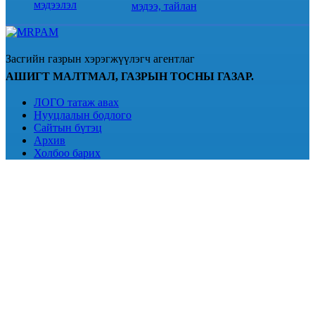
мэдээлэл
мэдээ, тайлан
Засгийн газрын хэрэгжүүлэгч агентлаг
АШИГТ МАЛТМАЛ, ГАЗРЫН ТОСНЫ ГАЗАР.
ЛОГО татаж авах
Нууцлалын бодлого
Сайтын бүтэц
Архив
Холбоо барих