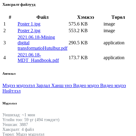
Хавсралт файлууд
#
Файл
Хэмжээ
Төрөл
1
Poster 1.jpg
575.6 KB
image
2
Poster 2.jpg
553.2 KB
image
2021.06.18-Mining
3
digital
290.5 KB
application
transformatioHutulbur.pdf
2021.06.18-
4
173.7 KB
application
MDT_Handbook.pdf
Ангилал
Мэдээ мэдээлэл
Зарлал
Ханш үнэ
Видео мэдээ
Видео мэдээ
Нийтлэл
Мэдээлэл
Уншихад: ~1 мин
Үгийн тоо: 59 үг (494 тэмдэгт)
Уншсан: 3887
Хавсралт: 4 файл
Төрөл: Мэдээ мэдээлэл