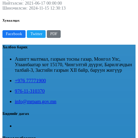
Нийтэлсэн: 2021-06-17 00:00:00
Шинэчилсэн: 2024-11-15 12:30:13
Хуваалцах
Facebook
Twitter
PDF
Холбоо барих
Ашигт малтмал, газрын тосны газар, Монгол Улс,
Улаанбаатар хот 15170, Чингэлтэй дүүрэг, Барилгачдын
талбай-3, Засгийн газрын XII байр, баруун жигүүр
+976 77771900
976-11-310370
info@mrpam.gov.mn
Биднийг дагах
Чухал холбоосууд