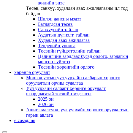
жилийн эцэс
Төсөв, санхүү, худалдан авах ажиллагааны ил тод
байдал
Шилэн дансны мэдээ
Батлагдсан төсөв
Санхүүгийн тайлан
Аудитын дүгнэлт, тайлан
Худалдан авах ажиллагаа
Тендерийн урилга
Төсвийн гүйцэтгэлийн тайлан
Цалингийн зардлаас бусад орлого, зарлагын
мөнгөн гүйлгээ
Төсвийн хөрөнгийн орлого
хөрөнгө оруулалт
Монгол улсын уул уурхайн салбарын хөрөнгө
оруулалтын орчны судалгаа
Уул уурхайн салбарт хөрөнгө оруулалт
шаардлагатай төслийн мэдээлэл
2025 он
2026 он
Ашигт малтмал, уул уурхайн хөрөнгө оруулалтын
гарын авлага
e-zasag.mn