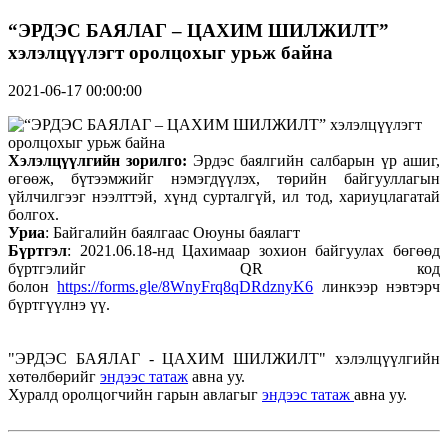
“ЭРДЭС БАЯЛАГ – ЦАХИМ ШИЛЖИЛТ”
хэлэлцүүлэгт оролцохыг урьж байна
2021-06-17 00:00:00
Хэлэлцүүлгийн зорилго:
Эрдэс баялгийн салбарын үр ашиг,
өгөөж, бүтээмжийг нэмэгдүүлэх, төрийн байгууллагын
үйлчилгээг нээлттэй, хүнд сурталгүй, ил тод, хариуцлагатай
болгох.
Уриа
: Байгалийн баялгаас Оюуны баялагт
Бүртгэл
: 2021.06.18-нд Цахимаар зохион байгуулах бөгөөд
бүртгэлийг QR код
болон
https://forms.gle/8WnyFrq8qDRdznyK6
линкээр нэвтэрч
бүртгүүлнэ үү.
"ЭРДЭС БАЯЛАГ - ЦАХИМ ШИЛЖИЛТ" хэлэлцүүлгийн
хөтөлбөрийг
эндээс татаж
авна уу.
Хуралд оролцогчийн гарын авлагыг
эндээс татаж
авна уу.