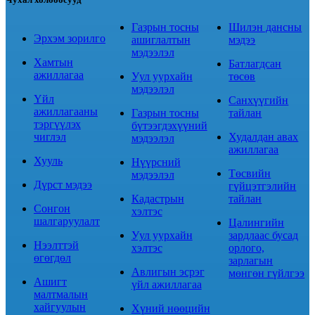
Газрын тосны
Шилэн дансны
Эрхэм зорилго
ашиглалтын
мэдээ
мэдээлэл
Хамтын
Батлагдсан
ажиллагаа
Уул уурхайн
төсөв
мэдээлэл
Үйл
Санхүүгийн
ажиллагааны
Газрын тосны
тайлан
тэргүүлэх
бүтээгдэхүүний
чиглэл
Худалдан авах
мэдээлэл
ажиллагаа
Хууль
Нүүрсний
Төсвийн
мэдээлэл
Дүрст мэдээ
гүйцэтгэлийн
Кадастрын
тайлан
Сонгон
хэлтэс
шалгаруулалт
Цалингийн
Уул уурхайн
зардлаас бусад
Нээлттэй
хэлтэс
орлого,
өгөгдөл
зарлагын
Авлигын эсрэг
мөнгөн гүйлгээ
Ашигт
үйл ажиллагаа
малтмалын
хайгуулын
Хүний нөөцийн