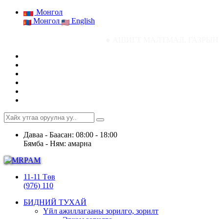
Монгол
Монгол
English
● АШИГТ МАЛТМАЛ, ГАЗРЫН ТОСНЫ ГАЗР
Даваа - Баасан: 08:00 - 18:00
Бямба - Ням: амарна
11-11 Төв
(976) 110
БИДНИЙ ТУХАЙ
Үйл ажиллагааны зорилго, зорилт