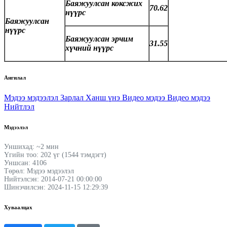
Баяжуулсан коксжих
70.62
нүүрс
Баяжуулсан
нүүрс
Баяжуулсан эрчим
31.55
хүчний нүүрс
Ангилал
Мэдээ мэдээлэл
Зарлал
Ханш үнэ
Видео мэдээ
Видео мэдээ
Нийтлэл
Мэдээлэл
Уншихад: ~2 мин
Үгийн тоо: 202 үг (1544 тэмдэгт)
Уншсан: 4106
Төрөл: Мэдээ мэдээлэл
Нийтэлсэн: 2014-07-21 00:00:00
Шинэчилсэн: 2024-11-15 12:29:39
Хуваалцах