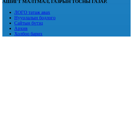
АШИГТ МАЛТМАЛ, ГАЗРЫН ТОСНЫ ГАЗАР.
ЛОГО татаж авах
Нууцлалын бодлого
Сайтын бүтэц
Архив
Холбоо барих