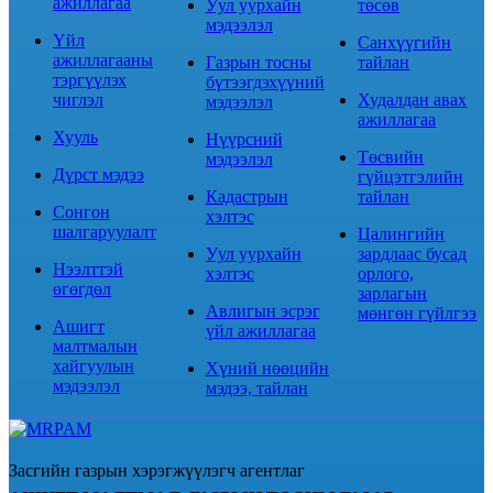
ажиллагаа
Уул уурхайн
төсөв
мэдээлэл
Үйл
Санхүүгийн
ажиллагааны
Газрын тосны
тайлан
тэргүүлэх
бүтээгдэхүүний
чиглэл
Худалдан авах
мэдээлэл
ажиллагаа
Хууль
Нүүрсний
Төсвийн
мэдээлэл
Дүрст мэдээ
гүйцэтгэлийн
Кадастрын
тайлан
Сонгон
хэлтэс
шалгаруулалт
Цалингийн
Уул уурхайн
зардлаас бусад
Нээлттэй
хэлтэс
орлого,
өгөгдөл
зарлагын
Авлигын эсрэг
мөнгөн гүйлгээ
Ашигт
үйл ажиллагаа
малтмалын
хайгуулын
Хүний нөөцийн
мэдээлэл
мэдээ, тайлан
Засгийн газрын хэрэгжүүлэгч агентлаг