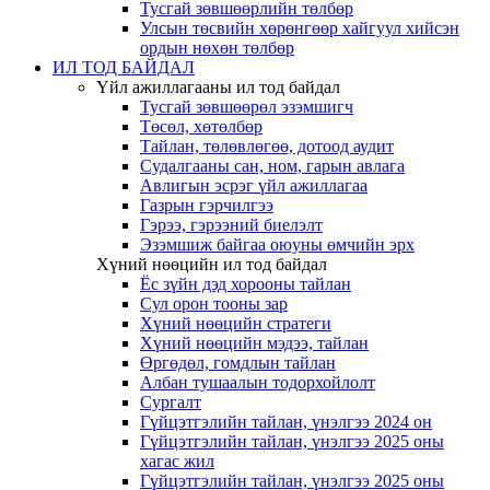
Тусгай зөвшөөрлийн төлбөр
Улсын төсвийн хөрөнгөөр хайгуул хийсэн
ордын нөхөн төлбөр
ИЛ ТОД БАЙДАЛ
Үйл ажиллагааны ил тод байдал
Тусгай зөвшөөрөл эзэмшигч
Төсөл, хөтөлбөр
Тайлан, төлөвлөгөө, дотоод аудит
Судалгааны сан, ном, гарын авлага
Авлигын эсрэг үйл ажиллагаа
Газрын гэрчилгээ
Гэрээ, гэрээний биелэлт
Эзэмшиж байгаа оюуны өмчийн эрх
Хүний нөөцийн ил тод байдал
Ёс зүйн дэд хорооны тайлан
Сул орон тооны зар
Хүний нөөцийн стратеги
Хүний нөөцийн мэдээ, тайлан
Өргөдөл, гомдлын тайлан
Албан тушаалын тодорхойлолт
Сургалт
Гүйцэтгэлийн тайлан, үнэлгээ 2024 он
Гүйцэтгэлийн тайлан, үнэлгээ 2025 оны
хагас жил
Гүйцэтгэлийн тайлан, үнэлгээ 2025 оны