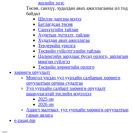
жилийн эцэс
Төсөв, санхүү, худалдан авах ажиллагааны ил тод
байдал
Шилэн дансны мэдээ
Батлагдсан төсөв
Санхүүгийн тайлан
Аудитын дүгнэлт, тайлан
Худалдан авах ажиллагаа
Тендерийн урилга
Төсвийн гүйцэтгэлийн тайлан
Цалингийн зардлаас бусад орлого, зарлагын
мөнгөн гүйлгээ
Төсвийн хөрөнгийн орлого
хөрөнгө оруулалт
Монгол улсын уул уурхайн салбарын хөрөнгө
оруулалтын орчны судалгаа
Уул уурхайн салбарт хөрөнгө оруулалт
шаардлагатай төслийн мэдээлэл
2025 он
2026 он
Ашигт малтмал, уул уурхайн хөрөнгө оруулалтын
гарын авлага
e-zasag.mn