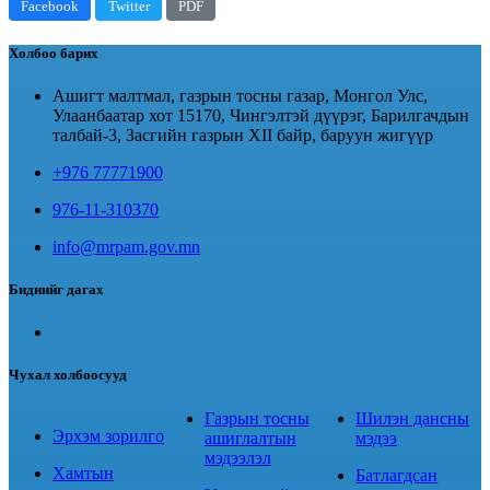
Facebook
Twitter
PDF
Холбоо барих
Ашигт малтмал, газрын тосны газар, Монгол Улс,
Улаанбаатар хот 15170, Чингэлтэй дүүрэг, Барилгачдын
талбай-3, Засгийн газрын XII байр, баруун жигүүр
+976 77771900
976-11-310370
info@mrpam.gov.mn
Биднийг дагах
Чухал холбоосууд
Газрын тосны
Шилэн дансны
Эрхэм зорилго
ашиглалтын
мэдээ
мэдээлэл
Хамтын
Батлагдсан