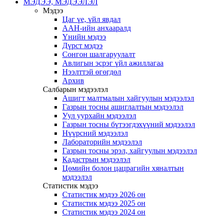
МЭДЭЭ, МЭДЭЭЛЭЛ
Мэдээ
Цаг үе, үйл явдал
ААН-ийн анхааралд
Үнийн мэдээ
Дүрст мэдээ
Сонгон шалгаруулалт
Авлигын эсрэг үйл ажиллагаа
Нээлттэй өгөгдөл
Архив
Салбарын мэдээлэл
Ашигт малтмалын хайгуулын мэдээлэл
Газрын тосны ашиглалтын мэдээлэл
Уул уурхайн мэдээлэл
Газрын тосны бүтээгдэхүүний мэдээлэл
Нүүрсний мэдээлэл
Лабораторийн мэдээлэл
Газрын тосны эрэл, хайгуулын мэдээлэл
Кадастрын мэдээлэл
Цөмийн болон цацрагийн хяналтын
мэдээлэл
Статистик мэдээ
Статистик мэдээ 2026 он
Статистик мэдээ 2025 он
Статистик мэдээ 2024 он