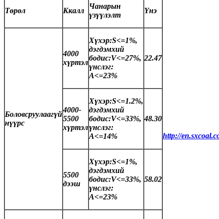
Чанарын
Төрөл
Ккалл
Үнэ
үзүүлэлт
Хүхэр:S<=1%,
дэгдэмхий
4000
бодис:V<=27%,
22.47
хүртэл
үнслэг:
A<=23%
Хүхэр:S<=1.2%,
4000-
дэгдэмхий
Боловсруулаагүй
5500
бодис:V<=33%,
48.30
нүүрс
хүртэл
үнслэг:
http://en.sxcoal.c
A<=14%
Хүхэр:S<=1%,
дэгдэмхий
5500
бодис:V<=33%,
58.02
дээш
үнслэг:
A<=23%