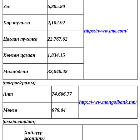
Зэс
6,805.80
Хар тугалга
2,102.92
https://www.lme.com/
Цагаан тугалга
22,767.62
Хөнгөн цагаан
1,834.15
Молибдени
32,040.48
(төгрөг/грамм)
Алт
74,666.77
http://www.mongolbank.mn/
Мөнгө
979.04
(ам.доллар/тн)
Хайлуур
жоншны