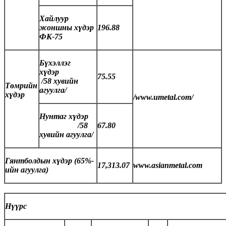
Хайлуур
жоншны хүдэр
196.88
ФК-75
Бүхэллэг
хүдэр
75.55
/58 хувийн
Төмрийн
агуулга/
хүдэр
/www.umetal.com/
Нунтаг хүдэр
/58
67.80
хувийн агуулга/
Гянтболдын хүдэр (65%-
17,313.07
www.asianmetal.com
ийн агуулга)
Нүүрс