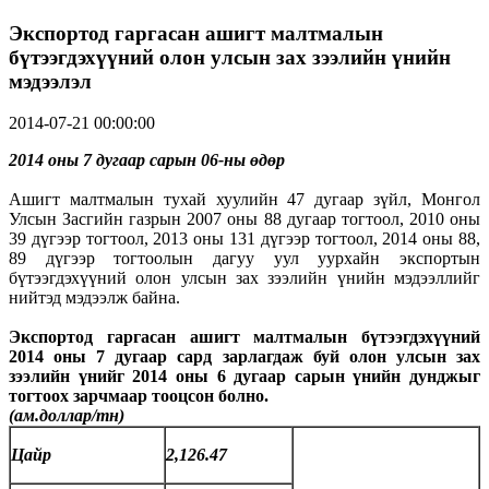
Экспортод гаргасан ашигт малтмалын
бүтээгдэхүүний олон улсын зах зээлийн үнийн
мэдээлэл
2014-07-21 00:00:00
201
4
оны
7
дугаар сарын 06
-
ны өдөр
Ашигт малтмалын тухай хуулийн 47 дугаар зүйл, Монгол
Улсын Засгийн газрын 2007 оны 88 дугаар тогтоол, 2010 оны
39 дүгээр тогтоол, 2013 оны 131 дүгээр тогтоол, 2014 оны 88,
89 дүгээр тогтоолын дагуу уул уурхайн экспортын
бүтээгдэхүүний олон улсын зах зээлийн үнийн мэдээллийг
нийтэд мэдээлж байна.
Экспортод гаргасан ашигт малтмалын бүтээгдэхүүний
2014 оны 7 дугаар сард зарлагдаж буй олон улсын зах
зээлийн үнийг 2014 оны 6 дугаар сарын үнийн дунджыг
тогтоох зарчмаар тооцсон болно.
(ам.доллар/тн)
Цайр
2,126.47