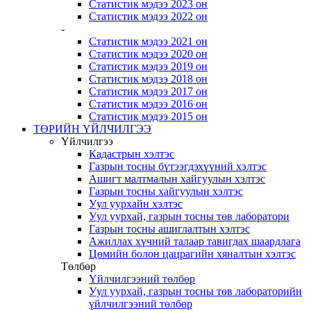
Статистик мэдээ 2023 он
Статистик мэдээ 2022 он
-
Статистик мэдээ 2021 он
Статистик мэдээ 2020 он
Статистик мэдээ 2019 он
Статистик мэдээ 2018 он
Статистик мэдээ 2017 он
Статистик мэдээ 2016 он
Статистик мэдээ 2015 он
ТӨРИЙН ҮЙЛЧИЛГЭЭ
Үйлчилгээ
Кадастрын хэлтэс
Газрын тосны бүтээгдэхүүний хэлтэс
Ашигт малтмалын хайгуулын хэлтэс
Газрын тосны хайгуулын хэлтэс
Уул уурхайн хэлтэс
Уул уурхай, газрын тосны төв лаборатори
Газрын тосны ашиглалтын хэлтэс
Ажиллах хүчний талаар тавигдах шаардлага
Цөмийн болон цацрагийн хяналтын хэлтэс
Төлбөр
Үйлчилгээний төлбөр
Уул уурхай, газрын тосны төв лабораторийн
үйлчилгээний төлбөр