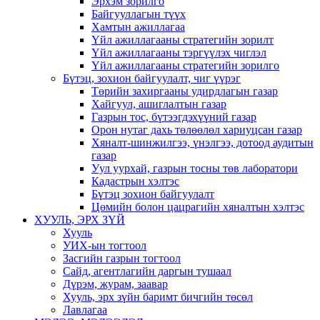
Эрхэм зорилго
Байгууллагын түүх
Хамтын ажиллагаа
Үйл ажиллагааны стратегийн зорилт
Үйл ажиллагааны тэргүүлэх чиглэл
Үйл ажиллагааны стратегийн зорилго
Бүтэц, зохион байгуулалт, чиг үүрэг
Төрийн захиргааны удирдлагын газар
Хайгуул, ашиглалтын газар
Газрын тос, бүтээгдэхүүний газар
Орон нутаг дахь төлөөлөл хариуцсан газар
Хяналт-шинжилгээ, үнэлгээ, дотоод аудитын
газар
Уул уурхай, газрын тосны төв лаборатори
Кадастрын хэлтэс
Бүтэц зохион байгуулалт
Цөмийн болон цацрагийн хяналтын хэлтэс
ХУУЛЬ, ЭРХ ЗҮЙ
Хууль
УИХ-ын тогтоол
Засгийн газрын тогтоол
Сайд, агентлагийн даргын тушаал
Дүрэм, журам, заавар
Хууль, эрх зүйн баримт бичгийн төсөл
Лавлагаа