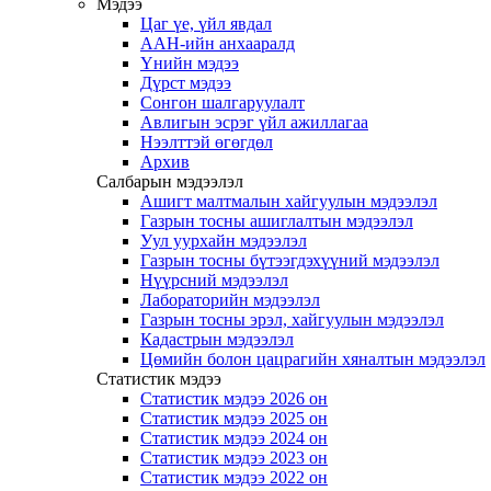
Мэдээ
Цаг үе, үйл явдал
ААН-ийн анхааралд
Үнийн мэдээ
Дүрст мэдээ
Сонгон шалгаруулалт
Авлигын эсрэг үйл ажиллагаа
Нээлттэй өгөгдөл
Архив
Салбарын мэдээлэл
Ашигт малтмалын хайгуулын мэдээлэл
Газрын тосны ашиглалтын мэдээлэл
Уул уурхайн мэдээлэл
Газрын тосны бүтээгдэхүүний мэдээлэл
Нүүрсний мэдээлэл
Лабораторийн мэдээлэл
Газрын тосны эрэл, хайгуулын мэдээлэл
Кадастрын мэдээлэл
Цөмийн болон цацрагийн хяналтын мэдээлэл
Статистик мэдээ
Статистик мэдээ 2026 он
Статистик мэдээ 2025 он
Статистик мэдээ 2024 он
Статистик мэдээ 2023 он
Статистик мэдээ 2022 он