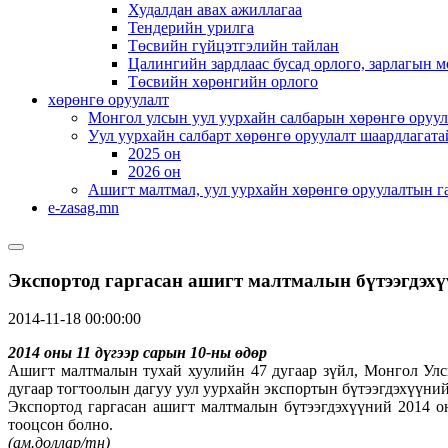
Худалдан авах ажиллагаа
Тендерийн урилга
Төсвийн гүйцэтгэлийн тайлан
Цалингийн зардлаас бусад орлого, зарлагын м
Төсвийн хөрөнгийн орлого
хөрөнгө оруулалт
Монгол улсын уул уурхайн салбарын хөрөнгө оруул
Уул уурхайн салбарт хөрөнгө оруулалт шаардлагата
2025 он
2026 он
Ашигт малтмал, уул уурхайн хөрөнгө оруулалтын г
e-zasag.mn
Экспортод гаргасан ашигт малтмалын бүтээгдэхү
2014-11-18 00:00:00
2014 оны 11 дүгээр сарын 10-ны өдөр
Ашигт малтмалын тухай хуулийн 47 дугаар зүйл, Монгол Улсы
дугаар тогтоолын дагуу уул уурхайн экспортын бүтээгдэхүүний
Экспортод гаргасан ашигт малтмалын бүтээгдэхүүний 2014 о
тооцсон болно.
(
ам.доллар/тн)