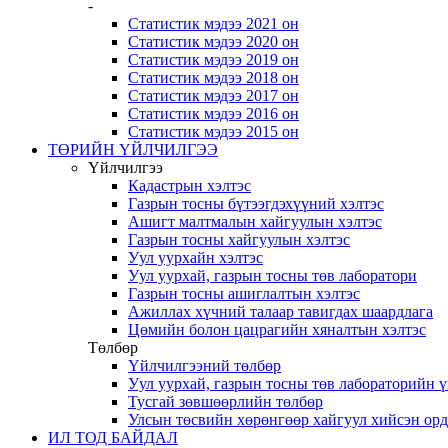
-
Статистик мэдээ 2021 он
Статистик мэдээ 2020 он
Статистик мэдээ 2019 он
Статистик мэдээ 2018 он
Статистик мэдээ 2017 он
Статистик мэдээ 2016 он
Статистик мэдээ 2015 он
ТӨРИЙН ҮЙЛЧИЛГЭЭ
Үйлчилгээ
Кадастрын хэлтэс
Газрын тосны бүтээгдэхүүний хэлтэс
Ашигт малтмалын хайгуулын хэлтэс
Газрын тосны хайгуулын хэлтэс
Уул уурхайн хэлтэс
Уул уурхай, газрын тосны төв лаборатори
Газрын тосны ашиглалтын хэлтэс
Ажиллах хүчний талаар тавигдах шаардлага
Цөмийн болон цацрагийн хяналтын хэлтэс
Төлбөр
Үйлчилгээний төлбөр
Уул уурхай, газрын тосны төв лабораторийн 
Тусгай зөвшөөрлийн төлбөр
Улсын төсвийн хөрөнгөөр хайгуул хийсэн ор
ИЛ ТОД БАЙДАЛ