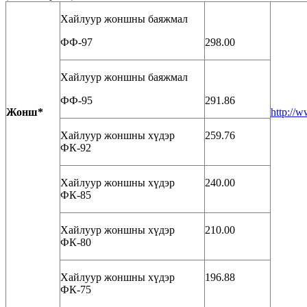
Хайлуур жоншны баяжмал
ФФ-97
298.00
Хайлуур жоншны баяжмал
ФФ-95
291.86
Ж
о
н
ш
*
http://
Хайлуур жоншны хүдэр
259.76
ФК-92
Хайлуур жоншны хүдэр
240.00
ФК-85
Хайлуур жоншны хүдэр
210.00
ФК-80
Хайлуур жоншны хүдэр
196.88
ФК-75