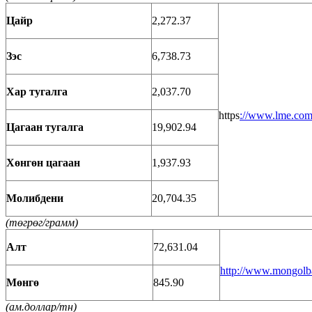
Ц
айр
2,272.37
З
э
с
6,738.73
Х
ар тугалга
2,037.70
https
://www.lme.com
Ц
агаан тугалга
19,902.94
Х
ө
н
гөн цагаан
1,937.93
М
о
либдени
20,704.35
(
төгрөг/грамм)
А
л
т
72,631.04
http://www.mongolb
М
өнгө
845.90
(
ам.доллар/тн)