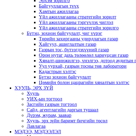
Эрхэм зорилго
Байгууллагын түүх
Хамтын ажиллагаа
Үйл ажиллагааны стратегийн зорилт
Үйл ажиллагааны тэргүүлэх чиглэл
Үйл ажиллагааны стратегийн зорилго
Бүтэц, зохион байгуулалт, чиг үүрэг
Төрийн захиргааны удирдлагын газар
Хайгуул, ашиглалтын газар
Газрын тос, бүтээгдэхүүний газар
Орон нутаг дахь төлөөлөл хариуцсан газар
Хяналт-шинжилгээ, үнэлгээ, дотоод аудитын 
Уул уурхай, газрын тосны төв лаборатори
Кадастрын хэлтэс
Бүтэц зохион байгуулалт
Цөмийн болон цацрагийн хяналтын хэлтэс
ХУУЛЬ, ЭРХ ЗҮЙ
Хууль
УИХ-ын тогтоол
Засгийн газрын тогтоол
Сайд, агентлагийн даргын тушаал
Дүрэм, журам, заавар
Хууль, эрх зүйн баримт бичгийн төсөл
Лавлагаа
МЭДЭЭ, МЭДЭЭЛЭЛ