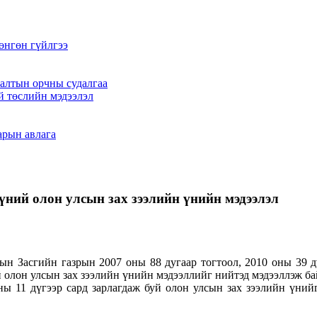
өнгөн гүйлгээ
алтын орчны судалгаа
й төслийн мэдээлэл
арын авлага
үний олон улсын зах зээлийн үнийн мэдээлэл
н Засгийн газрын 2007 оны 88 дугаар тогтоол, 2010 оны 39 дүг
 олон улсын зах зээлийн үнийн мэдээллийг нийтэд мэдээллэж ба
ны 11 дүгээр сард зарлагдаж буй олон улсын зах зээлийн үний