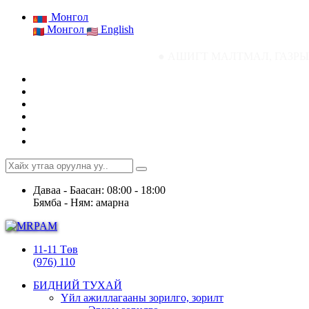
Монгол
Монгол
English
● АШИГТ МАЛТМАЛ, ГАЗРЫН ТОСНЫ ГАЗРЫН 
Даваа - Баасан: 08:00 - 18:00
Бямба - Ням: амарна
11-11 Төв
(976) 110
БИДНИЙ ТУХАЙ
Үйл ажиллагааны зорилго, зорилт