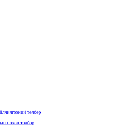
үйлчилгээний төлбөр
дын нөхөн төлбөр