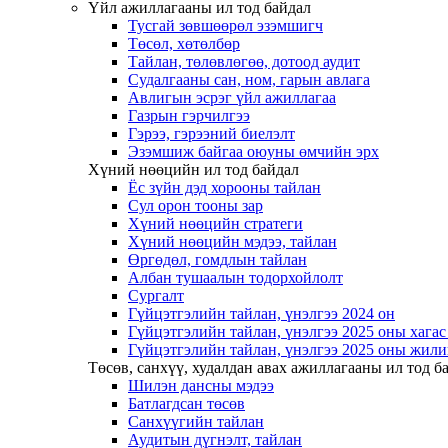
Үйл ажиллагааны ил тод байдал
Тусгай зөвшөөрөл эзэмшигч
Төсөл, хөтөлбөр
Тайлан, төлөвлөгөө, дотоод аудит
Судалгааны сан, ном, гарын авлага
Авлигын эсрэг үйл ажиллагаа
Газрын гэрчилгээ
Гэрээ, гэрээний биелэлт
Эзэмшиж байгаа оюуны өмчийн эрх
Хүний нөөцийн ил тод байдал
Ёс зүйн дэд хорооны тайлан
Сул орон тооны зар
Хүний нөөцийн стратеги
Хүний нөөцийн мэдээ, тайлан
Өргөдөл, гомдлын тайлан
Албан тушаалын тодорхойлолт
Сургалт
Гүйцэтгэлийн тайлан, үнэлгээ 2024 он
Гүйцэтгэлийн тайлан, үнэлгээ 2025 оны хага
Гүйцэтгэлийн тайлан, үнэлгээ 2025 оны жили
Төсөв, санхүү, худалдан авах ажиллагааны ил тод б
Шилэн дансны мэдээ
Батлагдсан төсөв
Санхүүгийн тайлан
Аудитын дүгнэлт, тайлан