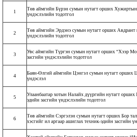
Төв аймгийн Бүрэн сумын нутагт орших Хужиртын 
1
үндэслэлийн тодотгол
Төв аймгийн Эрдэнэ сумын нутагт орших Авдрант н
2
үндэслэлийн тодотгол
Увс аймгийн Түргэн сумын нутагт орших “Хээр Мо
3
засгийн үндэслэлийн тодотгол
Баян-Өлгий аймгийн Цэнгэл сумын нутагт орших Ца
4
үндэслэл
Улаанбаатар хотын Налайх дүүргийн нутагт орших 
5
эдийн засгийн үндэслэлийн тодотгол
Төв аймгийн Сэргэлэн сумын нутагт орших Бор та
6
хэсгийг ил аргаар ашиглах техник-эдийн засгийн ү