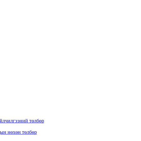
үйлчилгээний төлбөр
дын нөхөн төлбөр