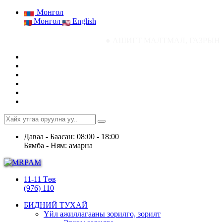
Монгол
Монгол
English
● АШИГТ МАЛТМАЛ, ГАЗРЫН ТОСНЫ ГАЗРЫН СТ
Даваа - Баасан: 08:00 - 18:00
Бямба - Ням: амарна
11-11 Төв
(976) 110
БИДНИЙ ТУХАЙ
Үйл ажиллагааны зорилго, зорилт