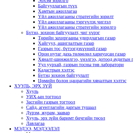
Эрхэм зорилго
Байгууллагын түүх
Хамтын ажиллагаа
Үйл ажиллагааны стратегийн зорилт
Үйл ажиллагааны тэргүүлэх чиглэл
Үйл ажиллагааны стратегийн зорилго
Бүтэц, зохион байгуулалт, чиг үүрэг
Төрийн захиргааны удирдлагын газар
Хайгуул, ашиглалтын газар
Газрын тос, бүтээгдэхүүний газар
Орон нутаг дахь төлөөлөл хариуцсан газар
Хяналт-шинжилгээ, үнэлгээ, дотоод аудитын 
Уул уурхай, газрын тосны төв лаборатори
Кадастрын хэлтэс
Бүтэц зохион байгуулалт
Цөмийн болон цацрагийн хяналтын хэлтэс
ХУУЛЬ, ЭРХ ЗҮЙ
Хууль
УИХ-ын тогтоол
Засгийн газрын тогтоол
Сайд, агентлагийн даргын тушаал
Дүрэм, журам, заавар
Хууль, эрх зүйн баримт бичгийн төсөл
Лавлагаа
МЭДЭЭ, МЭДЭЭЛЭЛ