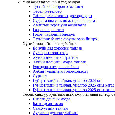
Үйл ажиллагааны ил тод байдал
Тусгай зөвшөөрөл эзэмшигч
Төсөл, хөтөлбөр
Тайлан, төлөвлөгөө, дотоод аудит
Судалгааны сан, ном, гарын авлага
Авлигын эсрэг үйл ажиллагаа
Газрын гэрчилгээ
Гэрээ, гэрээний биелэлт
Эзэмшиж байгаа оюуны өмчийн эрх
Хүний нөөцийн ил тод байдал
Ёс зүйн дэд хорооны тайлан
Сул орон тооны зар
Хүний нөөцийн стратеги
Хүний нөөцийн мэдээ, тайлан
Өргөдөл, гомдлын тайлан
Албан тушаалын тодорхойлолт
Сургалт
Гүйцэтгэлийн тайлан, үнэлгээ 2024 он
Гүйцэтгэлийн тайлан, үнэлгээ 2025 оны хага
Гүйцэтгэлийн тайлан, үнэлгээ 2025 оны жили
Төсөв, санхүү, худалдан авах ажиллагааны ил тод б
Шилэн дансны мэдээ
Батлагдсан төсөв
Санхүүгийн тайлан
Аудитын дүгнэлт, тайлан