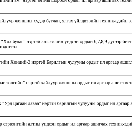
гэний ам” нэртэй алтны шороон ордыг ил аргаар ашиглах техни
айлуур жоншны хүдэр бутлан, ялгах үйлдвэрийн техник-эдийн з
Хөх булаг” нэртэй алт-зэсийн үндсэн ордын 6,7,8,9 дүгээр бие
тодотгол
гийн Хөндий-3 нэртэй Барилгын чулууны ордыг ил аргаар ашиг
аг толгойн” нэртэй хайлуур жоншны ордыг ил аргаар ашиглах т
 “Урд цагаан даваа” нэртэй барилгын чулууны ордыг ил аргаар 
 сэрвэнгийн алтны үндсэн ордыг ил аргаар ашиглах техник-эди