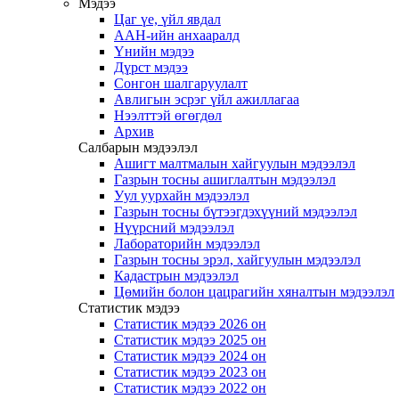
Мэдээ
Цаг үе, үйл явдал
ААН-ийн анхааралд
Үнийн мэдээ
Дүрст мэдээ
Сонгон шалгаруулалт
Авлигын эсрэг үйл ажиллагаа
Нээлттэй өгөгдөл
Архив
Салбарын мэдээлэл
Ашигт малтмалын хайгуулын мэдээлэл
Газрын тосны ашиглалтын мэдээлэл
Уул уурхайн мэдээлэл
Газрын тосны бүтээгдэхүүний мэдээлэл
Нүүрсний мэдээлэл
Лабораторийн мэдээлэл
Газрын тосны эрэл, хайгуулын мэдээлэл
Кадастрын мэдээлэл
Цөмийн болон цацрагийн хяналтын мэдээлэл
Статистик мэдээ
Статистик мэдээ 2026 он
Статистик мэдээ 2025 он
Статистик мэдээ 2024 он
Статистик мэдээ 2023 он
Статистик мэдээ 2022 он