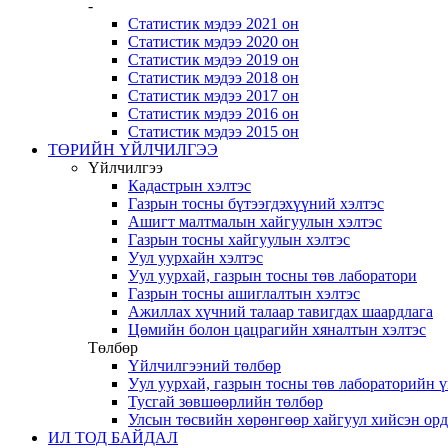
-
Статистик мэдээ 2021 он
Статистик мэдээ 2020 он
Статистик мэдээ 2019 он
Статистик мэдээ 2018 он
Статистик мэдээ 2017 он
Статистик мэдээ 2016 он
Статистик мэдээ 2015 он
ТӨРИЙН ҮЙЛЧИЛГЭЭ
Үйлчилгээ
Кадастрын хэлтэс
Газрын тосны бүтээгдэхүүний хэлтэс
Ашигт малтмалын хайгуулын хэлтэс
Газрын тосны хайгуулын хэлтэс
Уул уурхайн хэлтэс
Уул уурхай, газрын тосны төв лаборатори
Газрын тосны ашиглалтын хэлтэс
Ажиллах хүчний талаар тавигдах шаардлага
Цөмийн болон цацрагийн хяналтын хэлтэс
Төлбөр
Үйлчилгээний төлбөр
Уул уурхай, газрын тосны төв лабораторийн 
Тусгай зөвшөөрлийн төлбөр
Улсын төсвийн хөрөнгөөр хайгуул хийсэн ор
ИЛ ТОД БАЙДАЛ