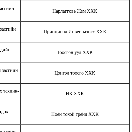
засгийн
Нарлагговь Жем ХХК
 засгийн
Принципал Инвестмэнтс ХХК
эдийн
Тоосгон уул ХХК
н засгийн
Цэнгэл тоосго ХХК
х техник-
НК ХХК
ндох
Ноён тохой трейд ХХК