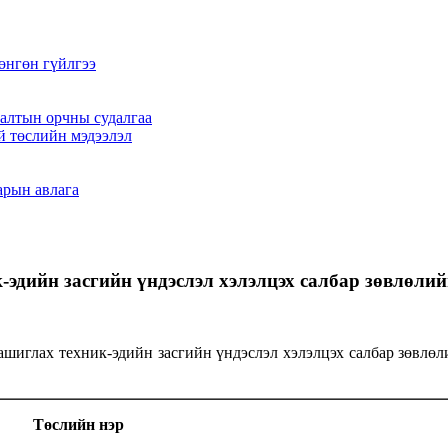
өнгөн гүйлгээ
алтын орчны судалгаа
й төслийн мэдээлэл
арын авлага
дийн засгийн үндэслэл хэлэлцэх салбар зөвлөлий
шиглах техник-эдийн засгийн үндэслэл хэлэлцэх салбар зөвлөли
Төслийн нэр