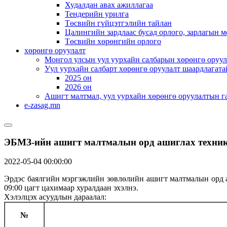
Худалдан авах ажиллагаа
Тендерийн урилга
Төсвийн гүйцэтгэлийн тайлан
Цалингийн зардлаас бусад орлого, зарлагын м
Төсвийн хөрөнгийн орлого
хөрөнгө оруулалт
Монгол улсын уул уурхайн салбарын хөрөнгө оруул
Уул уурхайн салбарт хөрөнгө оруулалт шаардлагата
2025 он
2026 он
Ашигт малтмал, уул уурхайн хөрөнгө оруулалтын г
e-zasag.mn
ЭБМЗ-ийн ашигт малтмалын орд ашиглах техник-э
2022-05-04 00:00:00
Эрдэс баялгийн мэргэжлийн зөвлөлийн ашигт малтмалын орд а
09:00 цагт цахимаар хуралдаан эхэлнэ.
Хэлэлцэх асуудлын дараалал:
№