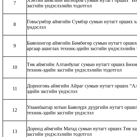
Хэнтий аймгийн Батноров сумын нутагт орших “Ин
7
засгийн үндэслэлийн тодотгол
Говьсүмбэр аймгийн Сүмбэр сумын нутагт орших х
8
үндэслэл
Баянхонгор аймгийн Бөмбөгөр сумын нутагт орших “
9
аргаар ашиглах техник-эдийн засгийн үндэслэлийн 
Төв аймгийн Алтанбулаг сумын нутагт орших Бөхө
10
техник-эдийн засгийн үндэслэлийн тодотгол
Дорноговь аймгийн Айраг сумын нутагт орших “Ал
11
эдийн засгийн үндэслэл
Улаанбаатар хотын Баянзүрх дүүргийн нутагт орших
12
техник-эдийн засгийн үндэслэл
Дорнод аймгийн Матад сумын нутагт орших Төв хар
13
засгийн үндэслэлийн тодотгол