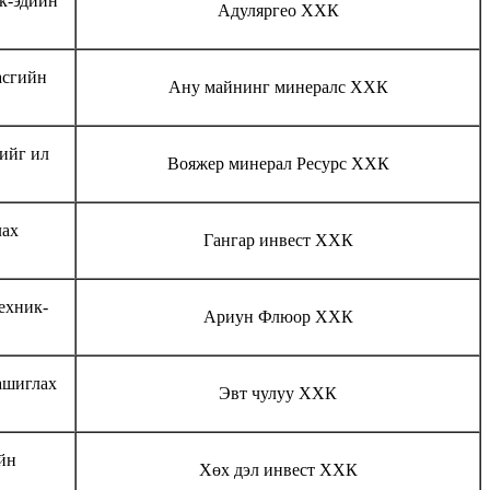
к-эдийн
Адуляргео ХХК
асгийн
Ану майнинг минералс ХХК
тийг ил
Вояжер минерал Ресурс ХХК
лах
Гангар инвест ХХК
ехник-
Ариун Флюор ХХК
ашиглах
Эвт чулуу ХХК
йн
Хөх дэл инвест ХХК