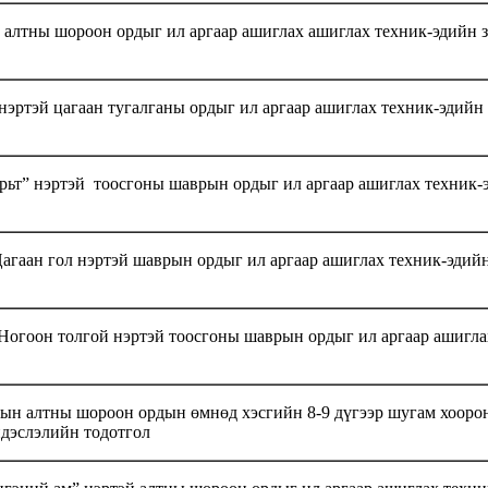
алтны шороон ордыг ил аргаар ашиглах ашиглах техник-эдийн 
эртэй цагаан тугалганы ордыг ил аргаар ашиглах техник-эдийн
рьт” нэртэй тоосгоны шаврын ордыг ил аргаар ашиглах техник-
гаан гол нэртэй шаврын ордыг ил аргаар ашиглах техник-эдий
Ногоон толгой нэртэй тоосгоны шаврын ордыг ил аргаар ашигла
лын алтны шороон ордын өмнөд хэсгийн 8-9 дүгээр шугам хооро
ндэслэлийн тодотгол