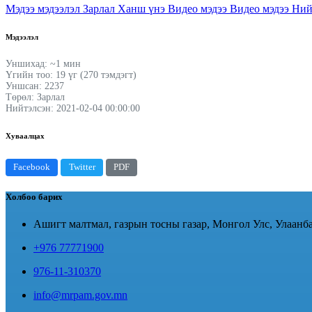
Мэдээ мэдээлэл
Зарлал
Ханш үнэ
Видео мэдээ
Видео мэдээ
Ний
Мэдээлэл
Уншихад: ~1 мин
Үгийн тоо: 19 үг (270 тэмдэгт)
Уншсан: 2237
Төрөл: Зарлал
Нийтэлсэн: 2021-02-04 00:00:00
Хуваалцах
Facebook
Twitter
PDF
Холбоо барих
Ашигт малтмал, газрын тосны газар, Монгол Улс, Улаанба
+976 77771900
976-11-310370
info@mrpam.gov.mn