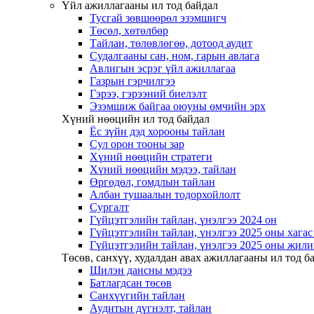
Үйл ажиллагааны ил тод байдал
Тусгай зөвшөөрөл эзэмшигч
Төсөл, хөтөлбөр
Тайлан, төлөвлөгөө, дотоод аудит
Судалгааны сан, ном, гарын авлага
Авлигын эсрэг үйл ажиллагаа
Газрын гэрчилгээ
Гэрээ, гэрээний биелэлт
Эзэмшиж байгаа оюуны өмчийн эрх
Хүний нөөцийн ил тод байдал
Ёс зүйн дэд хорооны тайлан
Сул орон тооны зар
Хүний нөөцийн стратеги
Хүний нөөцийн мэдээ, тайлан
Өргөдөл, гомдлын тайлан
Албан тушаалын тодорхойлолт
Сургалт
Гүйцэтгэлийн тайлан, үнэлгээ 2024 он
Гүйцэтгэлийн тайлан, үнэлгээ 2025 оны хага
Гүйцэтгэлийн тайлан, үнэлгээ 2025 оны жили
Төсөв, санхүү, худалдан авах ажиллагааны ил тод б
Шилэн дансны мэдээ
Батлагдсан төсөв
Санхүүгийн тайлан
Аудитын дүгнэлт, тайлан