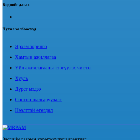
Биднийг дагах
Чухал холбоосууд
Эрхэм зорилго
Хамтын ажиллагаа
Үйл ажиллагааны тэргүүлэх чиглэл
Хууль
Дүрст мэдээ
Сонгон шалгаруулалт
Нээлттэй өгөгдөл
Засгийн газрын хэрэгжүүлэгч агентлаг