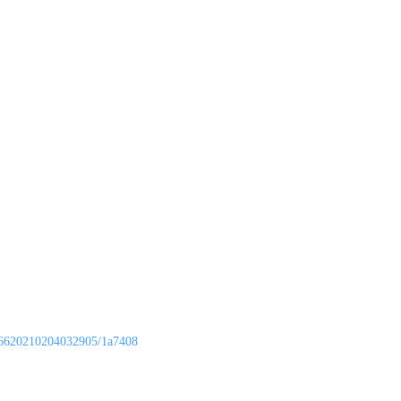
6620210204032905/1a7408