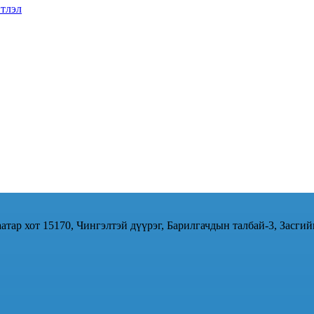
тлэл
атар хот 15170, Чингэлтэй дүүрэг, Барилгачдын талбай-3, Засгий