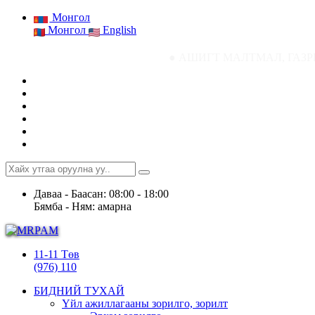
Монгол
Монгол
English
● АШИГТ МАЛТМАЛ, ГАЗРЫН ТОСНЫ ГАЗР
Даваа - Баасан: 08:00 - 18:00
Бямба - Ням: амарна
11-11 Төв
(976) 110
БИДНИЙ ТУХАЙ
Үйл ажиллагааны зорилго, зорилт