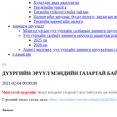
Худалдан авах ажиллагаа
Тендерийн урилга
Төсвийн гүйцэтгэлийн тайлан
Цалингийн зардлаас бусад орлого, зарлагын м
Төсвийн хөрөнгийн орлого
хөрөнгө оруулалт
Монгол улсын уул уурхайн салбарын хөрөнгө оруул
Уул уурхайн салбарт хөрөнгө оруулалт шаардлагата
2025 он
2026 он
Ашигт малтмал, уул уурхайн хөрөнгө оруулалтын г
e-zasag.mn
ДҮҮРГИЙН ЭРҮҮЛ МЭНДИЙН ГАЗАРТАЙ БА
2021-02-04 00:00:00
Чингэлтэй дүүргийн
Эрүүл мэндийн газартай гэрээ байгуулах аж ахуй
Гэрээний төсөл татаж авах:
https://wetransfer.com/
downloads/
3afa03441
Ангилал