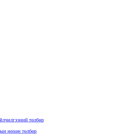
үйлчилгээний төлбөр
дын нөхөн төлбөр