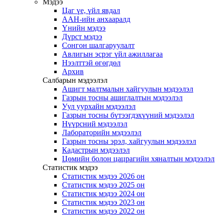
Мэдээ
Цаг үе, үйл явдал
ААН-ийн анхааралд
Үнийн мэдээ
Дүрст мэдээ
Сонгон шалгаруулалт
Авлигын эсрэг үйл ажиллагаа
Нээлттэй өгөгдөл
Архив
Салбарын мэдээлэл
Ашигт малтмалын хайгуулын мэдээлэл
Газрын тосны ашиглалтын мэдээлэл
Уул уурхайн мэдээлэл
Газрын тосны бүтээгдэхүүний мэдээлэл
Нүүрсний мэдээлэл
Лабораторийн мэдээлэл
Газрын тосны эрэл, хайгуулын мэдээлэл
Кадастрын мэдээлэл
Цөмийн болон цацрагийн хяналтын мэдээлэл
Статистик мэдээ
Статистик мэдээ 2026 он
Статистик мэдээ 2025 он
Статистик мэдээ 2024 он
Статистик мэдээ 2023 он
Статистик мэдээ 2022 он