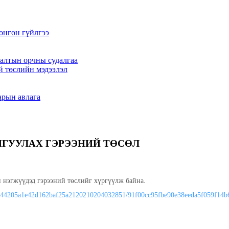
өнгөн гүйлгээ
алтын орчны судалгаа
й төслийн мэдээлэл
арын авлага
ЙГУУЛАХ ГЭРЭЭНИЙ ТӨСӨЛ
н нэгжүүдэд гэрээний төслийг хүргүүлж байна.
c44205a1e42d162baf25a
2120210204032851/
91f00cc95fbe90e38eeda5f059f14b