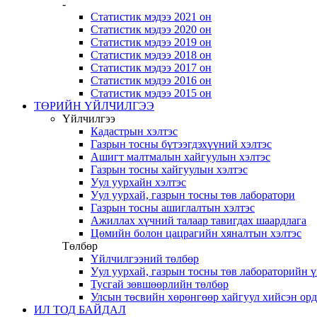
-
Статистик мэдээ 2021 он
Статистик мэдээ 2020 он
Статистик мэдээ 2019 он
Статистик мэдээ 2018 он
Статистик мэдээ 2017 он
Статистик мэдээ 2016 он
Статистик мэдээ 2015 он
ТӨРИЙН ҮЙЛЧИЛГЭЭ
Үйлчилгээ
Кадастрын хэлтэс
Газрын тосны бүтээгдэхүүний хэлтэс
Ашигт малтмалын хайгуулын хэлтэс
Газрын тосны хайгуулын хэлтэс
Уул уурхайн хэлтэс
Уул уурхай, газрын тосны төв лаборатори
Газрын тосны ашиглалтын хэлтэс
Ажиллах хүчний талаар тавигдах шаардлага
Цөмийн болон цацрагийн хяналтын хэлтэс
Төлбөр
Үйлчилгээний төлбөр
Уул уурхай, газрын тосны төв лабораторийн 
Тусгай зөвшөөрлийн төлбөр
Улсын төсвийн хөрөнгөөр хайгуул хийсэн ор
ИЛ ТОД БАЙДАЛ