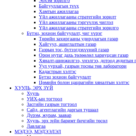
Эрхэм зорилго
Байгууллагын түүх
Хамтын ажиллагаа
Үйл ажиллагааны стратегийн зорилт
Үйл ажиллагааны тэргүүлэх чиглэл
Үйл ажиллагааны стратегийн зорилго
Бүтэц, зохион байгуулалт, чиг үүрэг
Төрийн захиргааны удирдлагын газар
Хайгуул, ашиглалтын газар
Газрын тос, бүтээгдэхүүний газар
Орон нутаг дахь төлөөлөл хариуцсан газар
Хяналт-шинжилгээ, үнэлгээ, дотоод аудитын 
Уул уурхай, газрын тосны төв лаборатори
Кадастрын хэлтэс
Бүтэц зохион байгуулалт
Цөмийн болон цацрагийн хяналтын хэлтэс
ХУУЛЬ, ЭРХ ЗҮЙ
Хууль
УИХ-ын тогтоол
Засгийн газрын тогтоол
Сайд, агентлагийн даргын тушаал
Дүрэм, журам, заавар
Хууль, эрх зүйн баримт бичгийн төсөл
Лавлагаа
МЭДЭЭ, МЭДЭЭЛЭЛ