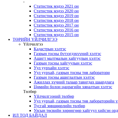
-
Статистик мэдээ 2021 он
Статистик мэдээ 2020 он
Статистик мэдээ 2019 он
Статистик мэдээ 2018 он
Статистик мэдээ 2017 он
Статистик мэдээ 2016 он
Статистик мэдээ 2015 он
ТӨРИЙН ҮЙЛЧИЛГЭЭ
Үйлчилгээ
Кадастрын хэлтэс
Газрын тосны бүтээгдэхүүний хэлтэс
Ашигт малтмалын хайгуулын хэлтэс
Газрын тосны хайгуулын хэлтэс
Уул уурхайн хэлтэс
Уул уурхай, газрын тосны төв лаборатори
Газрын тосны ашиглалтын хэлтэс
Ажиллах хүчний талаар тавигдах шаардлага
Цөмийн болон цацрагийн хяналтын хэлтэс
Төлбөр
Үйлчилгээний төлбөр
Уул уурхай, газрын тосны төв лабораторийн 
Тусгай зөвшөөрлийн төлбөр
Улсын төсвийн хөрөнгөөр хайгуул хийсэн ор
ИЛ ТОД БАЙДАЛ