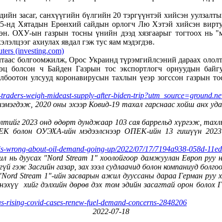
ийн засаг, санхүүгийн бүлгийн 20 тэргүүнтэй хийсэн уулзалты
н 5-нд Хятадын Ерөнхий сайдын орлогч Лю Хэтэй хийсэн вирту
сэн. ОХУ-ын газрын тосны үнийн дээд хязгаарыг тогтоох нь "
лэлцээг ахиулах явдал гэж тус яам мэдэгдэв.
uters (investing.com)
алтаас болгоомжилж, Орос Украинд түрэмгийлсэний дараах ололт
эц болсон ч Байден Газрын тос экспортлогч орнуудын байгу
боотон улсууд коронавирусын тахлын үеэр зогссон газрын то
as-traders-weigh-mideast-supply-after-biden-trip?utm_source=ground
 нэмэгдэж, 2020 оны эхээр Ковид-19 тахал гарснаас хойш анх 
лтийг 2023 онд өдөрт дунджаар 103 сая баррельд хүргэж, тахл
ЕК болон ОУЭХА-ийн мэдээлснээр ОПЕК-ийн 13 гишүүн 2023
ec-is-wrong-about-oil-demand-going-up/2022/07/17/7194a938-058d-11e
ил нь дуусах "Nord Stream 1" хоолойгоор дамжуулан Европ руу 
үй гэж Засгийн газар, зах зээл судлаачид болон компаниуд болг
ord Stream 1"-ийн засварын ажил дууссаны дараа Герман руу хи
эхүү хийг дэлхийн дөрөв дэх том эдийн засагтай орон болох Ге
as-rising-covid-cases-renew-fuel-demand-concerns-2848206
2022-07-18