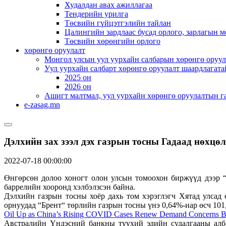
Худалдан авах ажиллагаа
Тендерийн урилга
Төсвийн гүйцэтгэлийн тайлан
Цалингийн зардлаас бусад орлого, зарлагын м
Төсвийн хөрөнгийн орлого
хөрөнгө оруулалт
Монгол улсын уул уурхайн салбарын хөрөнгө оруул
Уул уурхайн салбарт хөрөнгө оруулалт шаардлагата
2025 он
2026 он
Ашигт малтмал, уул уурхайн хөрөнгө оруулалтын г
e-zasag.mn
Дэлхийн зах зээл дэх газрын тосны Гадаад нөхцө
2022-07-18 00:00:00
Өнгөрсөн долоо хоногт олон улсын томоохон биржүүд дээр “Б
баррелийн хооронд хэлбэлзсэн байна.
Дэлхийн газрын тосны хоёр дахь том хэрэглэгч Хятад улса
орнуудад “Брент“ төрлийн газрын тосны үнэ 0,64%-иар өсч 101
Oil Up as China’s Rising COVID Cases Renew Demand Concerns B
Австралийн Үндэсний банкны түүхий эдийн судалгааны алб