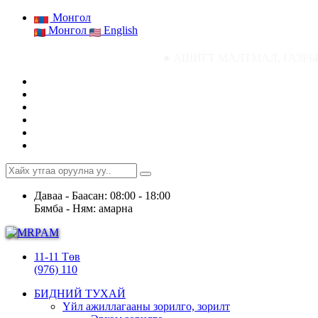
Монгол
Монгол
English
● АШИГТ МАЛТМАЛ, ГАЗРЫН ТОСНЫ ГАЗР
Даваа - Баасан: 08:00 - 18:00
Бямба - Ням: амарна
11-11 Төв
(976) 110
БИДНИЙ ТУХАЙ
Үйл ажиллагааны зорилго, зорилт