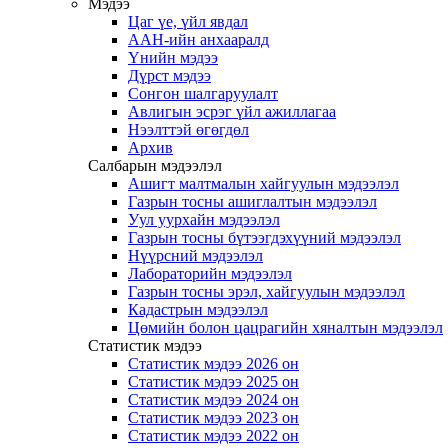
Мэдээ
Цаг үе, үйл явдал
ААН-ийн анхааралд
Үнийн мэдээ
Дүрст мэдээ
Сонгон шалгаруулалт
Авлигын эсрэг үйл ажиллагаа
Нээлттэй өгөгдөл
Архив
Салбарын мэдээлэл
Ашигт малтмалын хайгуулын мэдээлэл
Газрын тосны ашиглалтын мэдээлэл
Уул уурхайн мэдээлэл
Газрын тосны бүтээгдэхүүний мэдээлэл
Нүүрсний мэдээлэл
Лабораторийн мэдээлэл
Газрын тосны эрэл, хайгуулын мэдээлэл
Кадастрын мэдээлэл
Цөмийн болон цацрагийн хяналтын мэдээлэл
Статистик мэдээ
Статистик мэдээ 2026 он
Статистик мэдээ 2025 он
Статистик мэдээ 2024 он
Статистик мэдээ 2023 он
Статистик мэдээ 2022 он