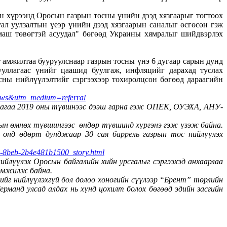
н хүрээнд Оросын газрын тосны үнийн дээд хязгаарыг тогтоох
ал уулзалтын үеэр үнийн дээд хязгаарын саналыг өсгөсөн гэж
маш төвөгтэй асуудал" бөгөөд Украины хямралыг шийдвэрлэх
 амжилтаа бууруулснаар газрын тосны үнэ 6 дугаар сарын дунд
уллагаас үнийг цаашид буулгаж, инфляцийг дарахад туслах
сны нийлүүлэлтийг сэргээхээр тохиролцсон бөгөөд дараагийн
.news&utm_medium=referral
удаагаа 2019 оны түвшнээс дээш гарна гэж ОПЕК, ОУЭХА, АНУ-
ын өмнөх түвшингээс өндөр түвшинд хүргэнэ гэж үзэж байна.
 онд өдөрт дунджаар 30 сая баррель газрын тос нийлүүлэх
d-8beb-2b4e481b1500_story.html
нийлүүлэх Оросын байгалийн хийн урсгалыг сэргээхэд анхаарлаа
оомжилж байна.
йг нийлүүлэхгүй бол долоо хоногийн сүүлээр “Брент” төрлийн
рманд улсад алдах нь хүнд цохилт болох бөгөөд эдийн засгийн