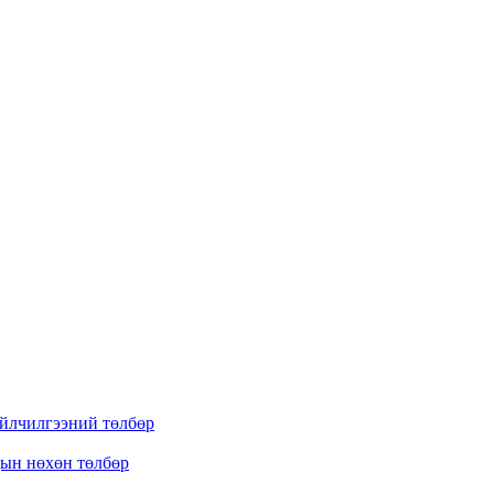
үйлчилгээний төлбөр
дын нөхөн төлбөр