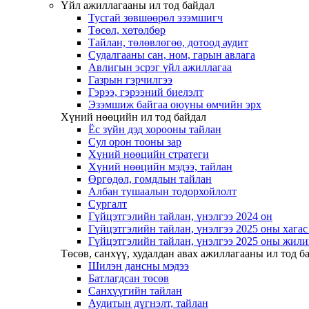
Үйл ажиллагааны ил тод байдал
Тусгай зөвшөөрөл эзэмшигч
Төсөл, хөтөлбөр
Тайлан, төлөвлөгөө, дотоод аудит
Судалгааны сан, ном, гарын авлага
Авлигын эсрэг үйл ажиллагаа
Газрын гэрчилгээ
Гэрээ, гэрээний биелэлт
Эзэмшиж байгаа оюуны өмчийн эрх
Хүний нөөцийн ил тод байдал
Ёс зүйн дэд хорооны тайлан
Сул орон тооны зар
Хүний нөөцийн стратеги
Хүний нөөцийн мэдээ, тайлан
Өргөдөл, гомдлын тайлан
Албан тушаалын тодорхойлолт
Сургалт
Гүйцэтгэлийн тайлан, үнэлгээ 2024 он
Гүйцэтгэлийн тайлан, үнэлгээ 2025 оны хага
Гүйцэтгэлийн тайлан, үнэлгээ 2025 оны жили
Төсөв, санхүү, худалдан авах ажиллагааны ил тод б
Шилэн дансны мэдээ
Батлагдсан төсөв
Санхүүгийн тайлан
Аудитын дүгнэлт, тайлан