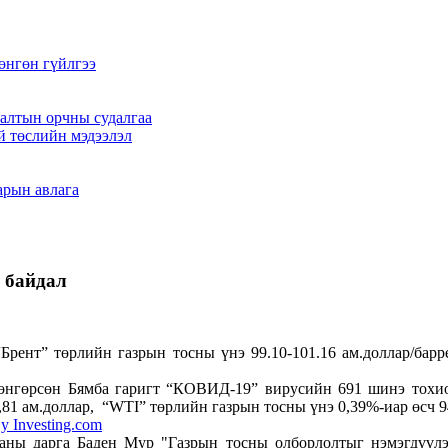
өнгөн гүйлгээ
алтын орчны судалгаа
й төслийн мэдээлэл
арын авлага
л байдал
рент” төрлийн газрын тосны үнэ 99.10-101.16 ам.доллар/барре
д өнгөрсөн Бямба гаригт “КОВИД-19” вирусийн 691 шинэ тохио
,81 ам.доллар, “WTI” төрлийн газрын тосны үнэ 0,39%-иар өсч 9
y Investing.com
аны дарга Баден Мур "Газрын тосны олборлолтыг нэмэгдүүлэ