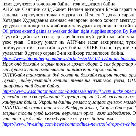
нэмэгдүүлэхээр төлөвлөж байна" гэж мэдэгдсэн байна.
АНУ-ын Сангийн сайд Жанет Йеллен өнгөрсөн Бямба гарагт эд
саналыг хүргүүлсэн талаар мэдэгдлээ. Йеллен 7 дугаар сары
Хятадын Худалдааны яамнаас өнгөрсөн долоо хоногт мэдэгд
урьдчилсан нөхцөл нь холбогдох талуудын хоорондын энхийн хэ
Oil prices extend gains as weaker dollar, tight supplies support By Re
Түүхий эдийн зах зээл дээр гарч болзошгүй эдийн засгийн ун
үеэс унав. Энэхүү уналт нь АНУ-ын засаг захиргаанд түлх
нийлүүлэлтийг нэмэхийг хүсч байна. ОПЕК болон түүний хол
уулзалтыг 8 дугаар сарын 3-нд хийхээр төлөвлөсөн байна.
https://www.bloomberg.com/news/articles/2022-07-17/oil-declines-
Ирэх онд дэлхийн газрын тосны эрэлт өдөрт 2 сая баррелиар
ын Эрчим хүчний агентлагийн шинжээчид харж байна.
ОПЕК-ийн таамаглаж буй өсөлт нь дэлхийн газрын тосны эрэ
Эрэлт, нийлүүлэлтийн хэтийн төлөвийг нэгтгэж үзвэл, ОП
шаардлагатай болж байна.
https://www.washingtonpost.com/business/energy/if-were-lucky-op
Дэлхийн зах зээл судлаачид 7 дугаар сарын 21-нд засварын аж
хандуулж байна. Украйны дайны улмаас хугацааг сунгаж магадг
OANDA-гийн ахлах шинжээч Жеффри Халли, "Хэрэв Орос улс "N
газрын тосны үнэд ихээхэн өөрчлөлт орно" гэж мэдэгджээ. Эн
уналтын эрсдэлийг нэмэгдүүлнэ гэж үзэж байгаа юм.
https://www.investing.com/news/commodities-news/oil-drops-as-chin