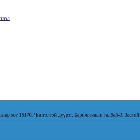
тлэл
атар хот 15170, Чингэлтэй дүүрэг, Барилгачдын талбай-3, Засгий