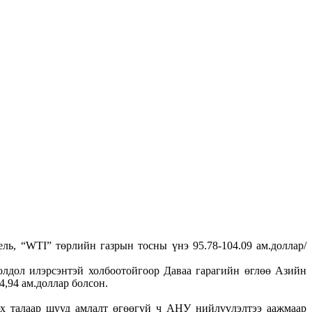
ль, “WTI” төрлийн газрын тосны үнэ 95.78-104.09 ам.доллар/
лдол илэрсэнтэй холбоотойгоор Даваа гарагийн өглөө Азийн
4,94 ам.доллар болсон.
х талаар шууд амлалт өгөөгүй ч АНУ нийлүүлэлтээ аажмаар