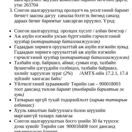
утас 263704
Сонгон шалгаруулалтад оролцогч нь үнэлгээний баримт
бичигт заасны дагуу саналаа бэлтгэх бөгөөд саналд
дараах бичиг баримтыг хавсарган ирүүлнэ. Үүнд:
Сонгон шалгаруултад оролцох хүсэлт / албан бичгээр /
Аж ахуйн нэгжийн улсын бүртгэлийн гэрчилгээний
хуулбар (
н
отариатаар баталгаажуулсан)
Гадаадын хөрөнгө оруулалттай аж ахуйн нэгжийн хувьд
Гадаадын хөрөнгө оруулалттай аж ахуйн нэгжийн
гэрчилгээний хуулбар (
н
отариатаар баталгаажуулсан)
Талбайн нэр, байршил, аймаг, сумын нэр, талбайн
булангийн цэгүүдийн солбицол, талбайн байршил,
хилийг харуулсан зураг (
2%
) /АМТХ-ийн 17.2.1, 17.4
зүйлийг хангасан байх/
Үйлчилгээний хураамжийг Төрийн сан – 900018003
тоот дансанд төлсөн баримт (
төлбөрийн баримтын эх
хувь)
Татварын өргүй тухай тодорхойлолт (
харьяа татварын
албанаас)
Хууль хяналтын байгууллага болон шүүхийн
маргаангүй талаарх лавлагаа
Сонгон шалгаруулалтын босго үнийн 30 ба түүнээс
дээш хувийг Төрийн сан 900018408 тоот дансанд
төвлөрүүлсэн баримт