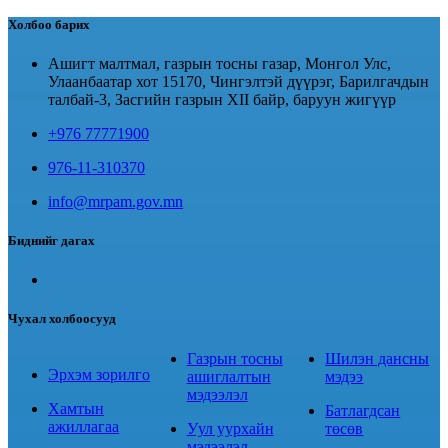
Холбоо барих
Ашигт малтмал, газрын тосны газар, Монгол Улс,
Улаанбаатар хот 15170, Чингэлтэй дүүрэг, Барилгачдын
талбай-3, Засгийн газрын XII байр, баруун жигүүр
+976 77771900
976-11-310370
info@mrpam.gov.mn
Биднийг дагах
Чухал холбоосууд
Газрын тосны
Шилэн дансны
Эрхэм зорилго
ашиглалтын
мэдээ
мэдээлэл
Хамтын
Батлагдсан
ажиллагаа
Уул уурхайн
төсөв
мэдээлэл