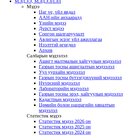
МЭДЭЭ, МЭДЭЭЛЭЛ
Мэдээ
Цаг үе, үйл явдал
ААН-ийн анхааралд
Үнийн мэдээ
Дүрст мэдээ
Сонгон шалгаруулалт
Авлигын эсрэг үйл ажиллагаа
Нээлттэй өгөгдөл
Архив
Салбарын мэдээлэл
Ашигт малтмалын хайгуулын мэдээлэл
Газрын тосны ашиглалтын мэдээлэл
Уул уурхайн мэдээлэл
Газрын тосны бүтээгдэхүүний мэдээлэл
Нүүрсний мэдээлэл
Лабораторийн мэдээлэл
Газрын тосны эрэл, хайгуулын мэдээлэл
Кадастрын мэдээлэл
Цөмийн болон цацрагийн хяналтын
мэдээлэл
Статистик мэдээ
Статистик мэдээ 2026 он
Статистик мэдээ 2025 он
Статистик мэдээ 2024 он