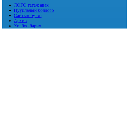
ЛОГО татаж авах
Нууцлалын бодлого
Сайтын бүтэц
Архив
Холбоо барих