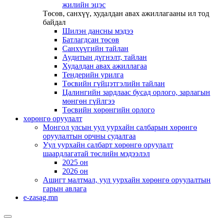
жилийн эцэс
Төсөв, санхүү, худалдан авах ажиллагааны ил тод
байдал
Шилэн дансны мэдээ
Батлагдсан төсөв
Санхүүгийн тайлан
Аудитын дүгнэлт, тайлан
Худалдан авах ажиллагаа
Тендерийн урилга
Төсвийн гүйцэтгэлийн тайлан
Цалингийн зардлаас бусад орлого, зарлагын
мөнгөн гүйлгээ
Төсвийн хөрөнгийн орлого
хөрөнгө оруулалт
Монгол улсын уул уурхайн салбарын хөрөнгө
оруулалтын орчны судалгаа
Уул уурхайн салбарт хөрөнгө оруулалт
шаардлагатай төслийн мэдээлэл
2025 он
2026 он
Ашигт малтмал, уул уурхайн хөрөнгө оруулалтын
гарын авлага
e-zasag.mn