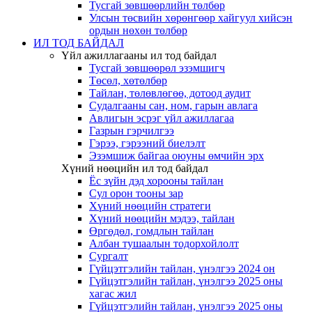
Тусгай зөвшөөрлийн төлбөр
Улсын төсвийн хөрөнгөөр хайгуул хийсэн
ордын нөхөн төлбөр
ИЛ ТОД БАЙДАЛ
Үйл ажиллагааны ил тод байдал
Тусгай зөвшөөрөл эзэмшигч
Төсөл, хөтөлбөр
Тайлан, төлөвлөгөө, дотоод аудит
Судалгааны сан, ном, гарын авлага
Авлигын эсрэг үйл ажиллагаа
Газрын гэрчилгээ
Гэрээ, гэрээний биелэлт
Эзэмшиж байгаа оюуны өмчийн эрх
Хүний нөөцийн ил тод байдал
Ёс зүйн дэд хорооны тайлан
Сул орон тооны зар
Хүний нөөцийн стратеги
Хүний нөөцийн мэдээ, тайлан
Өргөдөл, гомдлын тайлан
Албан тушаалын тодорхойлолт
Сургалт
Гүйцэтгэлийн тайлан, үнэлгээ 2024 он
Гүйцэтгэлийн тайлан, үнэлгээ 2025 оны
хагас жил
Гүйцэтгэлийн тайлан, үнэлгээ 2025 оны