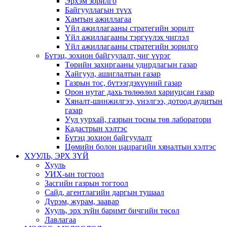
Эрхэм зорилго
Байгууллагын түүх
Хамтын ажиллагаа
Үйл ажиллагааны стратегийн зорилт
Үйл ажиллагааны тэргүүлэх чиглэл
Үйл ажиллагааны стратегийн зорилго
Бүтэц, зохион байгуулалт, чиг үүрэг
Төрийн захиргааны удирдлагын газар
Хайгуул, ашиглалтын газар
Газрын тос, бүтээгдэхүүний газар
Орон нутаг дахь төлөөлөл хариуцсан газар
Хяналт-шинжилгээ, үнэлгээ, дотоод аудитын
газар
Уул уурхай, газрын тосны төв лаборатори
Кадастрын хэлтэс
Бүтэц зохион байгуулалт
Цөмийн болон цацрагийн хяналтын хэлтэс
ХУУЛЬ, ЭРХ ЗҮЙ
Хууль
УИХ-ын тогтоол
Засгийн газрын тогтоол
Сайд, агентлагийн даргын тушаал
Дүрэм, журам, заавар
Хууль, эрх зүйн баримт бичгийн төсөл
Лавлагаа