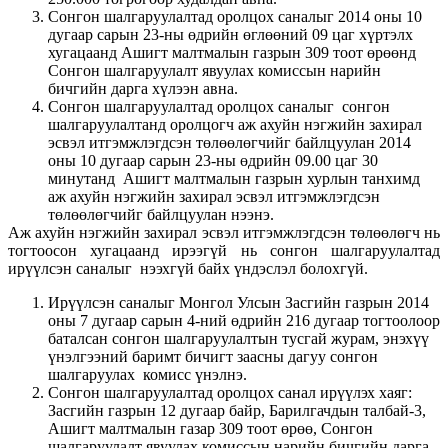
Сонгон шалгаруулалтад оролцох саналыг 2014 оны 10
дугаар сарын 23-ны өдрийн өглөөний 09 цаг хүртэлх
хугацаанд Ашигт малтмалын газрын 309 тоот өрөөнд
Сонгон шалгаруулалт явуулах комиссын нарийн
бичгийн дарга хүлээн авна.
Сонгон шалгаруулалтад оролцох саналыг сонгон
шалгаруулалтанд оролцогч аж ахуйн нэгжийн захирал
эсвэл итгэмжлэгдсэн төлөөлөгчийг байлцуулан 2014
оны 10 дугаар сарын 23-ны өдрийн 09.00 цаг 30
минутанд Ашигт малтмалын газрын хурлын танхимд
аж ахуйн нэгжийн захирал эсвэл итгэмжлэгдсэн
төлөөлөгчийг байлцуулан нээнэ.
Аж ахуйн нэгжийн захирал эсвэл итгэмжлэгдсэн төлөөлөгч нь
тогтоосон хугацаанд ирээгүй нь сонгон шалгаруулалтад
ирүүлсэн саналыг нээхгүй байх үндэслэл болохгүй.
Ирүүлсэн саналыг Монгол Улсын Засгийн газрын 2014
оны 7 дугаар сарын 4-ний өдрийн 216 дугаар тогтоолоор
баталсан сонгон шалгаруулалтын тусгай журам, энэхүү
үнэлгээний баримт бичигт заасны дагуу сонгон
шалгаруулах комисс үнэлнэ.
Сонгон шалгаруулалтад оролцох санал ирүүлэх хаяг:
Засгийн газрын 12 дугаар байр, Барилгачдын талбай-3,
Ашигт малтмалын газар 309 тоот өрөө, Сонгон
шалгаруулалт явуулах комиссын нарийн бичгийн дарга,