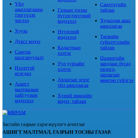
Үйл
Санхүүгийн
ажиллагааны
Газрын тосны
тайлан
тэргүүлэх
бүтээгдэхүүний
чиглэл
Худалдан авах
мэдээлэл
ажиллагаа
Хууль
Нүүрсний
Төсвийн
мэдээлэл
Дүрст мэдээ
гүйцэтгэлийн
Кадастрын
тайлан
Сонгон
хэлтэс
шалгаруулалт
Цалингийн
Уул уурхайн
зардлаас бусад
Нээлттэй
хэлтэс
орлого,
өгөгдөл
зарлагын
Авлигын эсрэг
мөнгөн гүйлгээ
Ашигт
үйл ажиллагаа
малтмалын
хайгуулын
Хүний нөөцийн
мэдээлэл
мэдээ, тайлан
Засгийн газрын хэрэгжүүлэгч агентлаг
АШИГТ МАЛТМАЛ, ГАЗРЫН ТОСНЫ ГАЗАР.