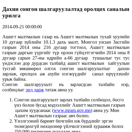
Дахин сонгон шалгаруулалтад оролцох саналын
урилга
2014-09-21 00:00:00
Ашигт малтмалын газар нь Ашигт малтмалын тухай хуулийн
10 дугаар зүйлийн 10.1.3 дахь заалт, Монгол улсын Засгийн
газрын 2014 оны 216 дугаар тогтоол, Ашигт малтмалын
газрын даргын үүргийг түр орлон гүйцэтгэгчийн 2014 оны 8
дугаар сарын 27-ны өдрийн а-66 дугаар тушаалыг тус тус
үндэслэн дор дурдсан талбайд ашигт малтмалын хайгуулын
тусгай зөвшөөрөл олгох сонгон шалгаруулалтыг дахин
зарлаж, оролцох аж ахуйн нэгжүүдийг санал ирүүлэхийг
урьж байна.
Сонгон шалгаруулалт нь зарлагдсан талбайн нэр,
солбицлыг
энд дарж
татаж авна уу.
Сонгон шалгаруулалт зарлах талбайн солбицол, босго
үнэ болон бусад мэдээллийг Ашигт малтмалын газрын
цахим хуудсанаас (
www.mram.gov.mn
) авна уу. Мөн
Ашигт малтмалын газраас авч болно.
Үнэлгээний баримт бичгийн иж бүрдлийг эргэн
төлөгдөхгүй нөхцөлөөр үйлчилгээний хураамж болох
250.000 төгрөгөөр худалдан авна.