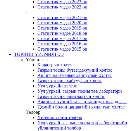
Статистик мэдээ 2023 он
Статистик мэдээ 2022 он
-
Статистик мэдээ 2021 он
Статистик мэдээ 2020 он
Статистик мэдээ 2019 он
Статистик мэдээ 2018 он
Статистик мэдээ 2017 он
Статистик мэдээ 2016 он
Статистик мэдээ 2015 он
ТӨРИЙН ҮЙЛЧИЛГЭЭ
Үйлчилгээ
Кадастрын хэлтэс
Газрын тосны бүтээгдэхүүний хэлтэс
Ашигт малтмалын хайгуулын хэлтэс
Газрын тосны хайгуулын хэлтэс
Уул уурхайн хэлтэс
Уул уурхай, газрын тосны төв лаборатори
Газрын тосны ашиглалтын хэлтэс
Ажиллах хүчний талаар тавигдах шаардлага
Цөмийн болон цацрагийн хяналтын хэлтэс
Төлбөр
Үйлчилгээний төлбөр
Уул уурхай, газрын тосны төв лабораторийн
үйлчилгээний төлбөр