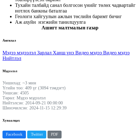
Тухайн талбайд санал болгосон үнийг төлөх чадвартайг
нотлох банкны баталгаа
Геологи хайгуулын ажлын төслийн баримт бичиг
Аж ахуйн нэгжийн танилцуулга
Ашигт малтмалын газар
Ангилал
Мэдээ мэдээлэл
Зарлал
Ханш үнэ
Видео мэдээ
Видео мэдээ
Нийтлэл
Мэдээлэл
Уншихад: ~3 мин
Үгийн тоо: 409 үг (3094 тэмдэгт)
Уншсан: 4505
Төрөл: Мэдээ мэдээлэл
Нийтэлсэн: 2014-09-21 00:00:00
Шинэчилсэн: 2024-11-15 12:29:39
Хуваалцах
Facebook
Twitter
PDF