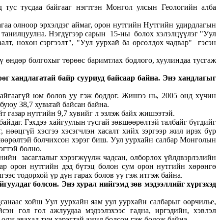
д тус тусдаа байгааг нэгтгэн Монгол улсын Геологийн алба
агаа олноор эрхэлдэг аймаг, орон нутгийн Нутгийн удирдлагын
э танилцуулна. Нэгдүгээр сарын 15-ны болох хэлэлцүүлэг "Уул
алт, нөхөн сэргээлт", "Уул уурхай ба өрсөлдөх чадвар" гэсэн
ү өндөр болгохыг төрөөс баримтлах бодлого, хуулиндаа тусгаж
рөг хандлагатай байр сууриуд байсаар байна. Энэ хандлагыг
байгаагүй юм болов уу гэж боддог. Жишээ нь, 2005 онд хүчин
буюу 38,7 хувьтай байсан байна.
т газар нутгийн 9,7 хувийг л эзлэж байх жишээтэй.
байдаг. Гэхдээ хайгуулын тусгай зөвшөөрөлтэй талбайг бүгдийг
, нөөцгүй хэсгээ хэсэгчлэн хасалт хийх зэргээр жил ирэх бүр
шөөрөлтэй болчихсон хэрэг биш. Уул уурхайн салбар Монголын
эгтэй болно.
анийн засаглалыг хэрэгжүүлж чадсан, олборлох үйлдвэрлэлийн
ар орон нутгийн дэд бүтэц болон сум орон нутгийн хөрөнгө
ээс тодорхой үр дүн гарах болов уу гэж итгэж байна.
гуулдаг болсон. Энэ хурал нийгэмд зөв мэдээллийг хүргэхэд
санаас хойш Уул уурхайн яам уул уурхайн салбарыг өөрчилье,
эн гол гол ажлуудаа мэдээлэхээс гадна, иргэдийн, хэвлэл
 олж авахад тун хэрэгтэй ажил болсон гэж бодож байна.