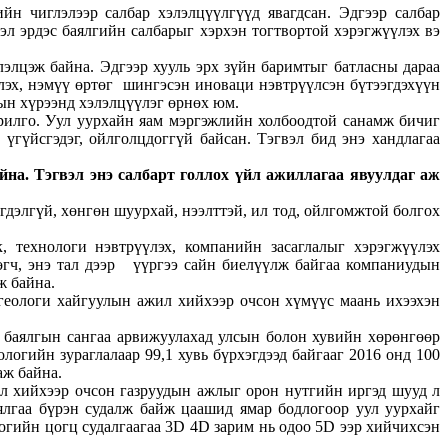
йн чиглэлээр салбар хэлэлцүүлгүүд явагдсан. Эдгээр салбар
эл эрдэс баялгийн салбарыг хэрхэн тогтвортой хэрэгжүүлэх вэ
элцэж байна. Эдгээр хууль эрх зүйн баримтыг батласны дараа
лэх, нэмүү өртөг шингэсэн иноваци нэвтрүүлсэн бүтээгдэхүүн
гын хүрээнд хэлэлцүүлэг өрнөх юм.
орилго. Уул уурхайн яам мэргэжлийн холбоодтой санамж бичиг
үгүйсгэдэг, ойлголцдоггүй байсан. Тэгвэл бид энэ хандлагаа
на. Тэгвэл энэ салбарт голлох үйл ажиллагаа явуулдаг аж
гдэлгүй, хөнгөн шуурхай, нээлттэй, ил тод, ойлгомжтой болгох
, технологи нэвтрүүлэх, компанийн засаглалыг хэрэгжүүлэх
өгч, энэ тал дээр үүргээ сайн биелүүлж байгаа компаниудын
ж байна.
 геологи хайгуулын ажил хийхээр очсон хүмүүс маань ихээхэн
х баялгын сангаа арвижуулахад улсын болон хувийн хөрөнгөөр
огийн зураглалаар 99,1 хувь бүрхэгдээд байгааг 2016 онд 100
аж байна.
ил хийхээр очсон газруудын ажлыг орон нутгийн иргэд шууд л
аялгаа бүрэн судалж байж цаашид ямар бодлогоор уул уурхайг
логийн цогц судалгаагаа 3D 4D зарим нь одоо 5D ээр хийчихсэн