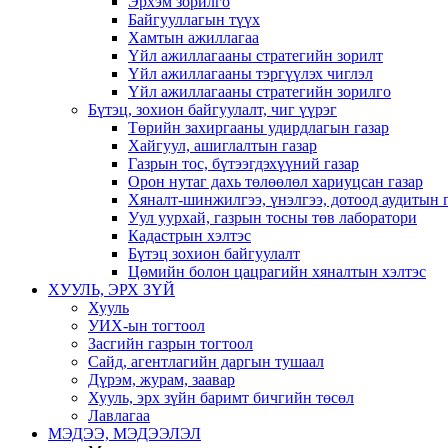
Эрхэм зорилго
Байгууллагын түүх
Хамтын ажиллагаа
Үйл ажиллагааны стратегийн зорилт
Үйл ажиллагааны тэргүүлэх чиглэл
Үйл ажиллагааны стратегийн зорилго
Бүтэц, зохион байгуулалт, чиг үүрэг
Төрийн захиргааны удирдлагын газар
Хайгуул, ашиглалтын газар
Газрын тос, бүтээгдэхүүний газар
Орон нутаг дахь төлөөлөл хариуцсан газар
Хяналт-шинжилгээ, үнэлгээ, дотоод аудитын 
Уул уурхай, газрын тосны төв лаборатори
Кадастрын хэлтэс
Бүтэц зохион байгуулалт
Цөмийн болон цацрагийн хяналтын хэлтэс
ХУУЛЬ, ЭРХ ЗҮЙ
Хууль
УИХ-ын тогтоол
Засгийн газрын тогтоол
Сайд, агентлагийн даргын тушаал
Дүрэм, журам, заавар
Хууль, эрх зүйн баримт бичгийн төсөл
Лавлагаа
МЭДЭЭ, МЭДЭЭЛЭЛ