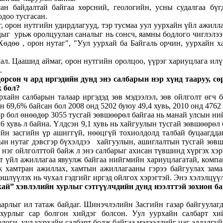
н байдалтай байгаа хөрсний, геологийн, усны судалгаа бүг
доо тусгасан.
г, орон нутгийн удирдлагууд, тэр тусмаа уул уурхайн үйл ажилл
удыг урьж оролцуулан саналыг нь сонсч, яамны бодлого чиглэлэ
Хөдөө , орон нутаг", "Уул уурхай ба Байгаль орчин, уурхайн ха
л. Цаашид аймаг, орон нутгийн оролцоо, үүрэг хариуцлага илү
.
рсон ч ард иргэдийн дунд энэ салбарын нэр хүнд тааруу, сө
х бол?
рхайн салбарын талаар иргэдэд зөв мэдээлэл, зөв ойлголт өгч 
 69,6% байсан бол 2008 онд 5202 буюу 49,4 хувь, 2010 онд 4762 
р бол өнөөдөр 3055 тусгай зөвшөөрөл байгаа нь манай улсын ний
6 хувь л байна. Үлдсэн 9,1 хувь нь хайгуулын тусгай зөвшөөрөл 
йн засгийн үр ашиггүй, нөөцгүй тохиолдолд талбай буцаагддаг
лын нутаг дэвсгэр бүхэлдээ хайгуулын, ашиглалтын тусгай зөв
э нэг ойлголттой байж л энэ салбарыг ахисан түвшинд хүргэх хэр
арт үйл ажиллагаа явуулж байгаа нийгмийн хариуцлагатай, комп
 хамтран ажиллах, хамтын ажиллагааны гэрээ байгуулах зама
лүүлэх нь чухал гэдгийг иргэд ойлгох хэрэгтэй. Энэ хэлэлцүүлг
ай” хэвлэлийн хурлыг сэтгүүлчдийн дунд нээлттэй зохион бай
аарлыг ил татаж байдаг. Шинэчлэлийн Засгийн газар байгуулагд
урлыг сар болгон хийдэг болсон. Уул уурхайн салбарт хийс
ологи, уул уурхайн салбарт болж байгаа мэдээллийг цаг алдалгүй