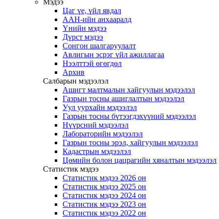
Мэдээ
Цаг үе, үйл явдал
ААН-ийн анхааралд
Үнийн мэдээ
Дүрст мэдээ
Сонгон шалгаруулалт
Авлигын эсрэг үйл ажиллагаа
Нээлттэй өгөгдөл
Архив
Салбарын мэдээлэл
Ашигт малтмалын хайгуулын мэдээлэл
Газрын тосны ашиглалтын мэдээлэл
Уул уурхайн мэдээлэл
Газрын тосны бүтээгдэхүүний мэдээлэл
Нүүрсний мэдээлэл
Лабораторийн мэдээлэл
Газрын тосны эрэл, хайгуулын мэдээлэл
Кадастрын мэдээлэл
Цөмийн болон цацрагийн хяналтын мэдээлэл
Статистик мэдээ
Статистик мэдээ 2026 он
Статистик мэдээ 2025 он
Статистик мэдээ 2024 он
Статистик мэдээ 2023 он
Статистик мэдээ 2022 он