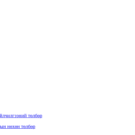
үйлчилгээний төлбөр
дын нөхөн төлбөр