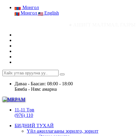
Монгол
Монгол
English
● АШИГТ МАЛТМАЛ, ГАЗРЫН ТОСНЫ ГАЗРЫ
Даваа - Баасан: 08:00 - 18:00
Бямба - Ням: амарна
11-11 Төв
(976) 110
БИДНИЙ ТУХАЙ
Үйл ажиллагааны зорилго, зорилт