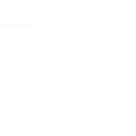
Н СТАТИСТИК МЭДЭЭ ● Ашигт малтмалын ашиглалтын болон хайгуул