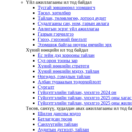
Үйл ажиллагааны ил тод байдал
Тусгай зөвшөөрөл эзэмшигч
Төсөл, хөтөлбөр
Тайлан, төлөвлөгөө, дотоод аудит
Судалгааны сан, ном, гарын авлага
Авлигын эсрэг үйл ажиллагаа
Газрын гэрчилгээ
Гэрээ, гэрээний биелэлт
Эзэмшиж байгаа оюуны өмчийн эрх
Хүний нөөцийн ил тод байдал
Ёс зүйн дэд хорооны тайлан
Сул орон тооны зар
Хүний нөөцийн стратеги
Хүний нөөцийн мэдээ, тайлан
Өргөдөл, гомдлын тайлан
Албан тушаалын тодорхойлолт
Сургалт
Гүйцэтгэлийн тайлан, үнэлгээ 2024 он
Гүйцэтгэлийн тайлан, үнэлгээ 2025 оны хага
Гүйцэтгэлийн тайлан, үнэлгээ 2025 оны жили
Төсөв, санхүү, худалдан авах ажиллагааны ил тод б
Шилэн дансны мэдээ
Батлагдсан төсөв
Санхүүгийн тайлан
Аудитын дүгнэлт, тайлан