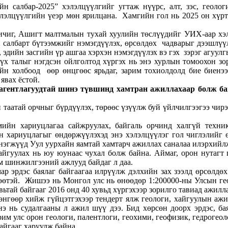
н салбар-2025” хэлэлцүүлгийг угтаж нүүрс, алт, зэс, геологи
элэлцүүлгийн үеэр мөн ярилцана. Хамгийн гол нь 2025 он хүрт
ичиг, Ашигт малтмалын тухай хуулийн төслүүдийг УИХ-аар хэл
н салбарт бүтээмжийг нэмэгдүүлэх, өрсөлдөх чадварыг дээшлүү
 эдийн засгийн үр ашгаа хэрхэн нэмэгдүүлэх вэ гэх зэрэг агуул
бүх талыг нэгдсэн ойлголтод хүргэх нь энэ хурлын томоохон з
йн холбоод өөр өнцгөөс ярьдаг, зарим тохиолдолд бие биенээ 
явах ёстой.
агентлагуудтай шинэ түвшинд хамтран ажиллахаар болж бай
н таатай орчныг бүрдүүлэх, төрөөс үзүүлж буй үйлчилгээгээ чирэ
ийн хариуцлагаа сайжруулах, байгаль орчинд халгүй техник
 хариуцлагыг өндөржүүлэхэд энэ хэлэлцүүлэг гол чиглэлийг 
 нэгжүүд Уул уурхайн яамтай хамтарч ажиллах саналаа илэрхийл
байгуулах нь юу юунаас чухал болж байна. Аймаг, орон нутагт
эм шинжилгээний ажлууд байдаг л даа.
ар эрдэс баялаг байгаагаа илрүүлж дэлхийн зах зээлд өрсөлдө
өөтэй. Жишээ нь Монгол улс нь өнөөдөр 1:200000-ны Улсын геол
вьтай байгааг 2016 онд 40 хувьд хүргэхээр зорилго тавиад ажилл
өнгөөр хийж гүйцэтгэхээр тендерт ялж геологи, хайгуулын аж
 энэ нь судалгааны л ажил шүү дээ. Бид хөрсөн доорх эрдэс, б
арим улс орон геологи, палентлоги, геохими, геофизик, гедрогео
айгааг харуулж байна.