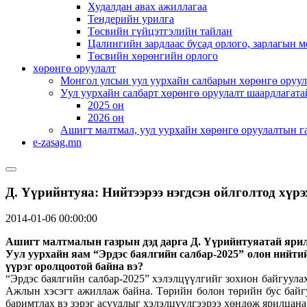
Худалдан авах ажиллагаа
Тендерийн урилга
Төсвийн гүйцэтгэлийн тайлан
Цалингийн зардлаас бусад орлого, зарлагын м
Төсвийн хөрөнгийн орлого
хөрөнгө оруулалт
Монгол улсын уул уурхайн салбарын хөрөнгө оруул
Уул уурхайн салбарт хөрөнгө оруулалт шаардлагата
2025 он
2026 он
Ашигт малтмал, уул уурхайн хөрөнгө оруулалтын г
e-zasag.mn
Д. Үүрийнтуяа: Нийтээрээ нэгдсэн ойлголтод хүр
2014-01-06 00:00:00
Ашигт малтмалын газрын дэд дарга Д. Үүрийнтуяатай яри
Уул уурхайн яам “Эрдэс баялгийн салбар-2025” олон нийти
үүрэг оролцоотой байна вэ?
“Эрдэс баялгийн салбар-2025” хэлэлцүүлгийг зохион байгуула
Ажлын хэсэгт ажиллаж байна. Төрийн болон төрийн бус байгу
баримтлах вэ зэрэг асуудлыг хэлэлцүүлгээрээ хөндөж ярилцана