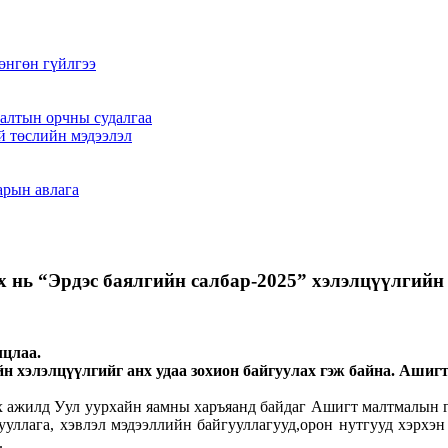
өнгөн гүйлгээ
алтын орчны судалгаа
й төслийн мэдээлэл
арын авлага
эх нь “Эрдэс баялгийн салбар-2025” хэлэлцүүлгийн
лцлаа.
йн хэлэлцүүлгийг анх удаа зохион байгуулах гэж байна. Ашиг
х ажилд Уул уурхайн яамны харъяанд байдаг Ашигт малтмалын га
уллага, хэвлэл мэдээллийн байгууллагууд,орон нутгууд хэрхэн 
.