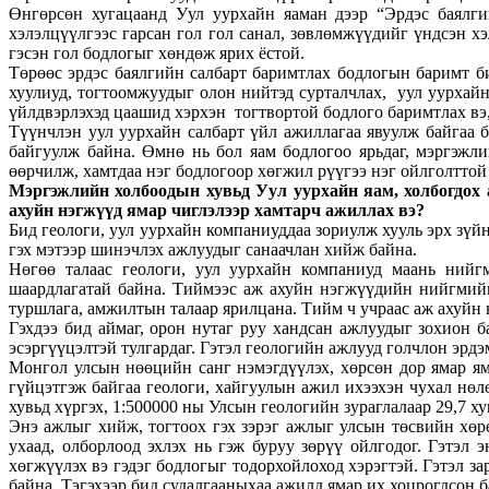
Өнгөрсөн хугацаанд Уул уурхайн яаман дээр “Эрдэс баялгий
хэлэлцүүлгээс гарсан гол гол санал, зөвлөмжүүдийг үндсэн х
гэсэн гол бодлогыг хөндөж ярих ёстой.
Төрөөс эрдэс баялгийн салбарт баримтлах бодлогын баримт б
хуулиуд, тогтоомжуудыг олон нийтэд сурталчлах, уул уурхай
үйлдвэрлэхэд цаашид хэрхэн тогтвортой бодлого баримтлах вэ,
Түүнчлэн уул уурхайн салбарт үйл ажиллагаа явуулж байгаа 
байгуулж байна. Өмнө нь бол яам бодлогоо ярьдаг, мэргэжли
өөрчилж, хамтдаа нэг бодлогоор хөгжил рүүгээ нэг ойлголттой 
Мэргэжлийн холбоодын хувьд Уул уурхайн яам, холбогдох 
ахуйн нэгжүүд ямар чиглэлээр хамтарч ажиллах вэ?
Бид геологи, уул уурхайн компаниуддаа зориулж хууль эрх зүй
гэх мэтээр шинэчлэх ажлуудыг санаачлан хийж байна.
Нөгөө талаас геологи, уул уурхайн компаниуд маань нийгм
шаардлагатай байна. Тиймээс аж ахуйн нэгжүүдийн нийгмийн
туршлага, амжилтын талаар ярилцана. Тийм ч учраас аж ахуйн
Гэхдээ бид аймаг, орон нутаг руу хандсан ажлуудыг зохион 
эсэргүүцэлтэй тулгардаг. Гэтэл геологийн ажлууд голчлон эрд
Монгол улсын нөөцийн санг нэмэгдүүлэх, хөрсөн дор ямар ям
гүйцэтгэж байгаа геологи, хайгуулын ажил ихээхэн чухал нөл
хувьд хүргэх, 1:500000 ны Улсын геологийн зураглалаар 29,7 ху
Энэ ажлыг хийж, тогтоох гэх зэрэг ажлыг улсын төсвийн хөр
ухаад, олборлоод эхлэх нь гэж буруу зөрүү ойлгодог. Гэтэл
хөгжүүлэх вэ гэдэг бодлогыг тодорхойлоход хэрэгтэй. Гэтэл з
байна. Тэгэхээр бид судалгааныхаа ажилд ямар их хоцрогдсон б