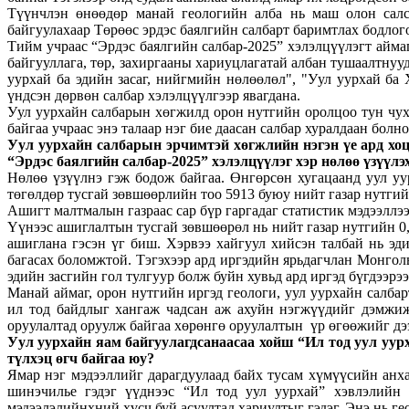
Түүнчлэн өнөөдөр манай геологийн алба нь маш олон салса
байгуулахаар Төрөөс эрдэс баялгийн салбарт баримтлах бодлого
Тийм учраас “Эрдэс баялгийн салбар-2025” хэлэлцүүлэгт айма
байгууллага, төр, захиргааны хариуцлагатай албан тушаалтну
уурхай ба эдийн засаг, нийгмийн нөлөөлөл", "Уул уурхай ба 
үндсэн дөрвөн салбар хэлэлцүүлгээр явагдана.
Уул уурхайн салбарын хөгжилд орон нутгийн оролцоо тун чуха
байгаа учраас энэ талаар нэг бие даасан салбар хуралдаан болно
Уул уурхайн салбарын эрчимтэй хөгжлийн нэгэн үе ард хоцо
“Эрдэс баялгийн салбар-2025” хэлэлцүүлэг хэр нөлөө үзүүлэ
Нөлөө үзүүлнэ гэж бодож байгаа. Өнгөрсөн хугацаанд уул уу
төгөлдөр тусгай зөвшөөрлийн тоо 5913 буюу нийт газар нутгийн
Ашигт малтмалын газраас сар бүр гаргадаг статистик мэдээллээ
Үүнээс ашиглалтын тусгай зөвшөөрөл нь нийт газар нутгийн 0,
ашиглана гэсэн үг биш. Хэрвээ хайгуул хийсэн талбай нь эди
багасах боломжтой. Тэгэхээр ард иргэдийн ярьдагчлан Монго
эдийн засгийн гол тулгуур болж буйн хувьд ард иргэд бүгдээрэ
Манай аймаг, орон нутгийн иргэд геологи, уул уурхайн салб
ил тод байдлыг хангаж чадсан аж ахуйн нэгжүүдийг дэмжиж
оруулалтад оруулж байгаа хөрөнгө оруулалтын үр өгөөжийг дээш
Уул уурхайн яам байгуулагдсанаасаа хойш “Ил тод уул уурх
түлхэц өгч байгаа юу?
Ямар нэг мэдээллийг дарагдуулаад байх тусам хүмүүсийн анх
шинэчилье гэдэг үүднээс “Ил тод уул уурхай” хэвлэлийн х
мэдээлэлийнхний хүсч буй асуултад хариултыг гэдэг. Энэ нь ге