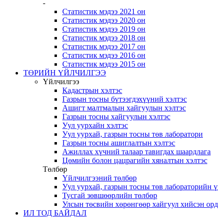
-
Статистик мэдээ 2021 он
Статистик мэдээ 2020 он
Статистик мэдээ 2019 он
Статистик мэдээ 2018 он
Статистик мэдээ 2017 он
Статистик мэдээ 2016 он
Статистик мэдээ 2015 он
ТӨРИЙН ҮЙЛЧИЛГЭЭ
Үйлчилгээ
Кадастрын хэлтэс
Газрын тосны бүтээгдэхүүний хэлтэс
Ашигт малтмалын хайгуулын хэлтэс
Газрын тосны хайгуулын хэлтэс
Уул уурхайн хэлтэс
Уул уурхай, газрын тосны төв лаборатори
Газрын тосны ашиглалтын хэлтэс
Ажиллах хүчний талаар тавигдах шаардлага
Цөмийн болон цацрагийн хяналтын хэлтэс
Төлбөр
Үйлчилгээний төлбөр
Уул уурхай, газрын тосны төв лабораторийн 
Тусгай зөвшөөрлийн төлбөр
Улсын төсвийн хөрөнгөөр хайгуул хийсэн ор
ИЛ ТОД БАЙДАЛ