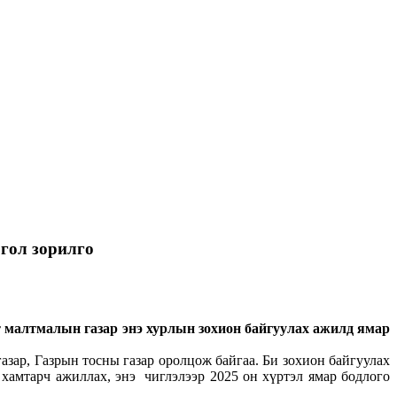
 гол зорилго
т малтмалын газар энэ хурлын зохион байгуулах ажилд ямар
зар, Газрын тосны газар оролцож байгаа. Би зохион байгуулах
хамтарч ажиллах, энэ чиглэлээр 2025 он хүртэл ямар бодлого