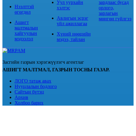
Уул уурхайн
зардлаас бусад
Нээлттэй
хэлтэс
орлого,
өгөгдөл
зарлагын
Авлигын эсрэг
мөнгөн гүйлгээ
Ашигт
үйл ажиллагаа
малтмалын
хайгуулын
Хүний нөөцийн
мэдээлэл
мэдээ, тайлан
Засгийн газрын хэрэгжүүлэгч агентлаг
АШИГТ МАЛТМАЛ, ГАЗРЫН ТОСНЫ ГАЗАР.
ЛОГО татаж авах
Нууцлалын бодлого
Сайтын бүтэц
Архив
Холбоо барих