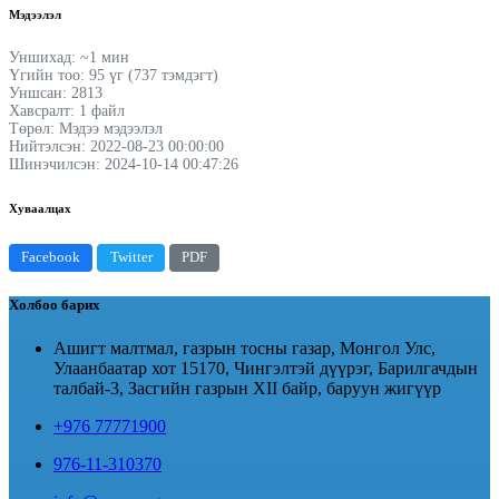
Мэдээлэл
Уншихад: ~1 мин
Үгийн тоо: 95 үг (737 тэмдэгт)
Уншсан: 2813
Хавсралт: 1 файл
Төрөл: Мэдээ мэдээлэл
Нийтэлсэн: 2022-08-23 00:00:00
Шинэчилсэн: 2024-10-14 00:47:26
Хуваалцах
Facebook
Twitter
PDF
Холбоо барих
Ашигт малтмал, газрын тосны газар, Монгол Улс,
Улаанбаатар хот 15170, Чингэлтэй дүүрэг, Барилгачдын
талбай-3, Засгийн газрын XII байр, баруун жигүүр
+976 77771900
976-11-310370