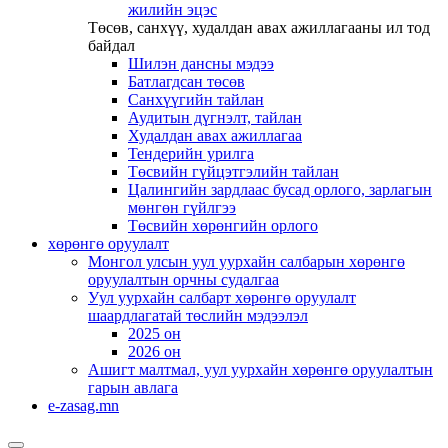
жилийн эцэс
Төсөв, санхүү, худалдан авах ажиллагааны ил тод
байдал
Шилэн дансны мэдээ
Батлагдсан төсөв
Санхүүгийн тайлан
Аудитын дүгнэлт, тайлан
Худалдан авах ажиллагаа
Тендерийн урилга
Төсвийн гүйцэтгэлийн тайлан
Цалингийн зардлаас бусад орлого, зарлагын
мөнгөн гүйлгээ
Төсвийн хөрөнгийн орлого
хөрөнгө оруулалт
Монгол улсын уул уурхайн салбарын хөрөнгө
оруулалтын орчны судалгаа
Уул уурхайн салбарт хөрөнгө оруулалт
шаардлагатай төслийн мэдээлэл
2025 он
2026 он
Ашигт малтмал, уул уурхайн хөрөнгө оруулалтын
гарын авлага
e-zasag.mn