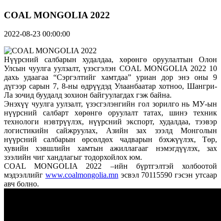
COAL MONGOLIA 2022
2022-08-23 00:00:00
Нүүрсний салбарын худалдаа, хөрөнгө оруулалтын Олон
Улсын чуулга уулзалт, үзэсгэлэн COAL MONGOLIA 2022 10
дахь удаагаа “Сэргэлтийг хамтдаа” уриан дор энэ оны 9
дүгээр сарын 7, 8-ны өдрүүдэд Улаанбаатар хотноо, Шангри-
Ла зочид буудалд зохион байгуулагдах гэж байна.
Энэхүү чуулга уулзалт, үзэсгэлэнгийн гол зорилго нь МУ-ын
нүүрсний салбарт хөрөнгө оруулалт татах, шинэ техник
технологи нэвтрүүлэх, нүүрсний экспорт, худалдаа, тээвэр
логистикийн сайжруулах, Азийн зах зээлд Монголын
нүүрсний салбарын өрсөлдөх чадварын бэхжүүлэх, Төр,
хувийн хэвшлийн хамтын ажиллагааг нэмэгдүүлэх, зах
зээлийн чиг хандлагыг тодорхойлох юм.
COAL MONGOLIA 2022 –ийн бүртгэлтэй холбоотой
мэдээллийг
www.coalmongolia.mn
эсвэл 70115590 гэсэн утсаар
авч болно.