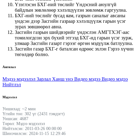
Үзэглэсэн БХГ-ний төслийг Үндэсний аюулгүй
байдлын зөвлөлөөр хэлэлцүүлэн зөвлөмж гаргуулна.
БХГ-ний төслийг бусад яам, газрын саналыг авсаны
үндс
эн дээр Засгийн газраар х
элэлцүүлж гарын үсэг
зурах зөвшөөрөл авна.
Засгийн газрын шийдвэрийг үндэслэн АМГТХЭГ-аас
томилогдсон эрх бүхий этгээд БХГ-нд гарын үсэг зурж,
улмаар Засгийн газарт гэрээг өргөн мэдүүлж батлуулна.
Засгийн газар БХГ-г баталсан өдрөөс эхлэн Гэрээ хүчин
төгөлдөр болно.
Ангилал
Мэдээ мэдээлэл
Зарлал
Ханш үнэ
Видео мэдээ
Видео мэдээ
Нийтлэл
Мэдээлэл
Уншихад: ~2 мин
Үгийн тоо: 302 үг (2431 тэмдэгт)
Уншсан: 4687
Төрөл: Мэдээ мэдээлэл
Нийтэлсэн: 2011-03-26 00:00:00
Шинэчилсэн: 2024-11-15 12:29:46