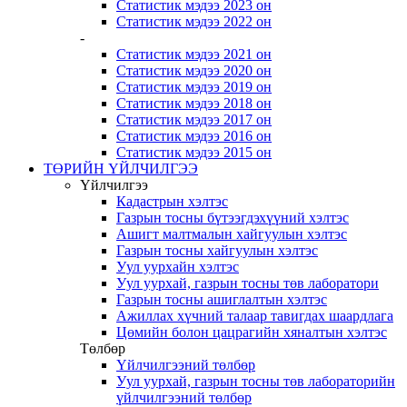
Статистик мэдээ 2023 он
Статистик мэдээ 2022 он
-
Статистик мэдээ 2021 он
Статистик мэдээ 2020 он
Статистик мэдээ 2019 он
Статистик мэдээ 2018 он
Статистик мэдээ 2017 он
Статистик мэдээ 2016 он
Статистик мэдээ 2015 он
ТӨРИЙН ҮЙЛЧИЛГЭЭ
Үйлчилгээ
Кадастрын хэлтэс
Газрын тосны бүтээгдэхүүний хэлтэс
Ашигт малтмалын хайгуулын хэлтэс
Газрын тосны хайгуулын хэлтэс
Уул уурхайн хэлтэс
Уул уурхай, газрын тосны төв лаборатори
Газрын тосны ашиглалтын хэлтэс
Ажиллах хүчний талаар тавигдах шаардлага
Цөмийн болон цацрагийн хяналтын хэлтэс
Төлбөр
Үйлчилгээний төлбөр
Уул уурхай, газрын тосны төв лабораторийн
үйлчилгээний төлбөр