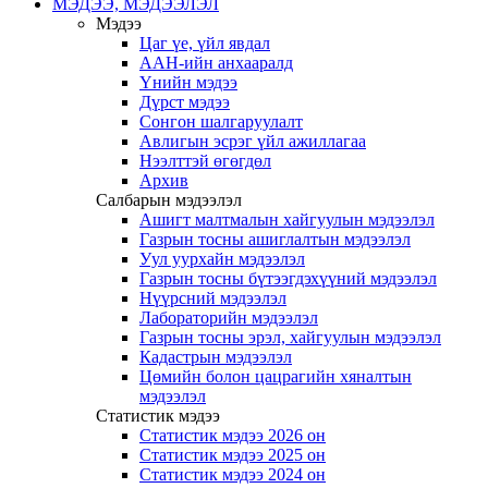
МЭДЭЭ, МЭДЭЭЛЭЛ
Мэдээ
Цаг үе, үйл явдал
ААН-ийн анхааралд
Үнийн мэдээ
Дүрст мэдээ
Сонгон шалгаруулалт
Авлигын эсрэг үйл ажиллагаа
Нээлттэй өгөгдөл
Архив
Салбарын мэдээлэл
Ашигт малтмалын хайгуулын мэдээлэл
Газрын тосны ашиглалтын мэдээлэл
Уул уурхайн мэдээлэл
Газрын тосны бүтээгдэхүүний мэдээлэл
Нүүрсний мэдээлэл
Лабораторийн мэдээлэл
Газрын тосны эрэл, хайгуулын мэдээлэл
Кадастрын мэдээлэл
Цөмийн болон цацрагийн хяналтын
мэдээлэл
Статистик мэдээ
Статистик мэдээ 2026 он
Статистик мэдээ 2025 он
Статистик мэдээ 2024 он