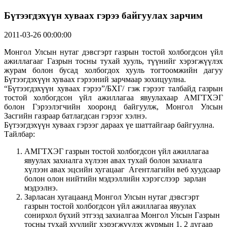
Бүтээгдэхүүн хуваах гэрээ байгуулах зарчим
2011-03-26 00:00:00
Монгол Улсын нутаг дэвсгэрт газрын тостой холбогдсон үйл
ажиллагааг Газрын тосны тухай хууль, түүнийг хэрэгжүүлэх
журам болон бусад холбогдох хууль тогтоомжийн дагуу
Бүтээгдэхүүн хуваах гэрээний зарчмаар зохицуулна.
“Бүтээгдэхүүн хуваах гэpээ”/БХГ/ гэж гэрээт талбайд газрын
тостой холбогдсон үйл ажиллагаа явуулахаар АМГТХЭГ
болон Гэрээлэгчийн хооронд байгуулж, Монгол Улсын
Засгийн газраар батлагдсан гэрээг хэлнэ.
Бүтээгдэхүүн хуваах гэрээг дараах үе шаттайгаар байгуулна.
Тайлбар:
АМГТХЭГ газрын тостой холбогдсон үйл ажиллагаа
явуулах захиалга хүлээн авах тухай болон захиалга
хүлээн авах эцсийн хугацааг Агентлагийн веб хуудсаар
болон олон нийтийн мэдээллийн хэрэгслээр зарлан
мэдээлнэ.
Зарласан хугацаанд Монгол Улсын нутаг дэвсгэрт
газрын тостой холбогдсон үйл ажиллагаа явуулах
сонирхол бүхий этгээд захиалгаа Монгол Улсын Газрын
тосны тухай хуулийг хэрэгжүүлэх журмын 1, 2 дугаар