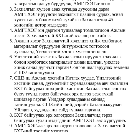
хавсралтын дагуу бүрдүүлж, АМГТХЭГ-т өгнө.
Захиалгыг хүлээн авах хугацаа дууссаны дараа
АМГТХЭГ ирүүлсэн захиалгыг цаашид судлах, эсвэл
хүлээн авах боломжгүй тухайгаа Захиалагчид 45
хоногийн дотор мэдэгдэнэ
АМГТХЭГ-ын даргын тушаалаар томилогдсон Ажлын
хэсэг Захиалагчтай БХГ-ний хэлэлцээг хийнэ.
Ажлын хэсэг Захиалагчтай хэлэлцээ хийж холбогдох
материалыг бүрдүүлэн битүүмжилж тогтоосон
хугацаанд Үнэлгээний хэсэгт хүлээлгэн өгнө.
Үнэлгээний хэсэг нь Захиалагчын ирүүлсэн захиалга
болон холбогдох материалыг хянан шалган, үнэлгээ
хийж санал дүгнэлт гарган Сонгон шалгаруулах зөвлөлд
/СШЗ/ танилцуулна.
СШЗ нь Ажлын хэсгийн Илтгэх хуудас, Үнэлгээний
хэсгийн санал, дүгнэлтийг хуралдаанаараа авч хэлэлцэн
БХГ байгуулах нөхцлийг хангасан Захиалагчыг сонгох
буюу түүнд гэрээ байгуулах эрх олгох эсэх тухай
шийдвэр гарган Үйлдвэр худалдааны сайдад
танилцуулна. СШЗ-ийн шийдвэрийг баталгаажуулан
Үйлдвэр, худалдааны сайд тушаал гаргана.
БХГ байгуулах эрх олгогдсон Захиалагчид гэрээ
байгуулах тухай мэдэгдлийг АМГТХЭГ-аас хүргүүлнэ.
АМГТХЭГ-аас эрх олгогдсон төлөөлөгч Захиалагчтай
БХГ-ний төслийг үзэглэнэ.