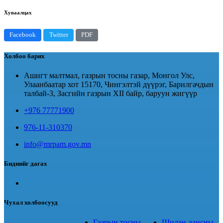
Хуваалцах
Facebook
Twitter
PDF
Холбоо барих
Ашигт малтмал, газрын тосны газар, Монгол Улс,
Улаанбаатар хот 15170, Чингэлтэй дүүрэг, Барилгачдын
талбай-3, Засгийн газрын XII байр, баруун жигүүр
+976 77771900
976-11-310370
info@mrpam.gov.mn
Биднийг дагах
Чухал холбоосууд
Газрын тосны
Шилэн дансны