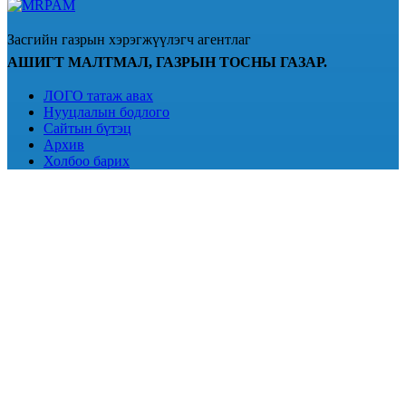
Засгийн газрын хэрэгжүүлэгч агентлаг
АШИГТ МАЛТМАЛ, ГАЗРЫН ТОСНЫ ГАЗАР.
ЛОГО татаж авах
Нууцлалын бодлого
Сайтын бүтэц
Архив
Холбоо барих