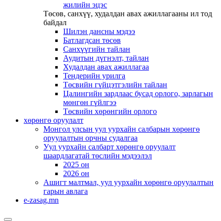
жилийн эцэс
Төсөв, санхүү, худалдан авах ажиллагааны ил тод
байдал
Шилэн дансны мэдээ
Батлагдсан төсөв
Санхүүгийн тайлан
Аудитын дүгнэлт, тайлан
Худалдан авах ажиллагаа
Тендерийн урилга
Төсвийн гүйцэтгэлийн тайлан
Цалингийн зардлаас бусад орлого, зарлагын
мөнгөн гүйлгээ
Төсвийн хөрөнгийн орлого
хөрөнгө оруулалт
Монгол улсын уул уурхайн салбарын хөрөнгө
оруулалтын орчны судалгаа
Уул уурхайн салбарт хөрөнгө оруулалт
шаардлагатай төслийн мэдээлэл
2025 он
2026 он
Ашигт малтмал, уул уурхайн хөрөнгө оруулалтын
гарын авлага
e-zasag.mn