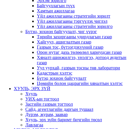
Эрхэм зорилго
Байгууллагын түүх
Хамтын ажиллагаа
Үйл ажиллагааны стратегийн зорилт
Үйл ажиллагааны тэргүүлэх чиглэл
Үйл ажиллагааны стратегийн зорилго
Бүтэц, зохион байгуулалт, чиг үүрэг
Төрийн захиргааны удирдлагын газар
Хайгуул, ашиглалтын газар
Газрын тос, бүтээгдэхүүний газар
Орон нутаг дахь төлөөлөл хариуцсан газар
Хяналт-шинжилгээ, үнэлгээ, дотоод аудитын
газар
Уул уурхай, газрын тосны төв лаборатори
Кадастрын хэлтэс
Бүтэц зохион байгуулалт
Цөмийн болон цацрагийн хяналтын хэлтэс
ХУУЛЬ, ЭРХ ЗҮЙ
Хууль
УИХ-ын тогтоол
Засгийн газрын тогтоол
Сайд, агентлагийн даргын тушаал
Дүрэм, журам, заавар
Хууль, эрх зүйн баримт бичгийн төсөл
Лавлагаа