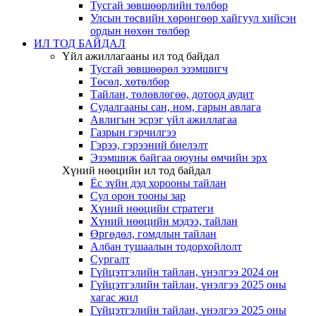
Тусгай зөвшөөрлийн төлбөр
Улсын төсвийн хөрөнгөөр хайгуул хийсэн
ордын нөхөн төлбөр
ИЛ ТОД БАЙДАЛ
Үйл ажиллагааны ил тод байдал
Тусгай зөвшөөрөл эзэмшигч
Төсөл, хөтөлбөр
Тайлан, төлөвлөгөө, дотоод аудит
Судалгааны сан, ном, гарын авлага
Авлигын эсрэг үйл ажиллагаа
Газрын гэрчилгээ
Гэрээ, гэрээний биелэлт
Эзэмшиж байгаа оюуны өмчийн эрх
Хүний нөөцийн ил тод байдал
Ёс зүйн дэд хорооны тайлан
Сул орон тооны зар
Хүний нөөцийн стратеги
Хүний нөөцийн мэдээ, тайлан
Өргөдөл, гомдлын тайлан
Албан тушаалын тодорхойлолт
Сургалт
Гүйцэтгэлийн тайлан, үнэлгээ 2024 он
Гүйцэтгэлийн тайлан, үнэлгээ 2025 оны
хагас жил
Гүйцэтгэлийн тайлан, үнэлгээ 2025 оны