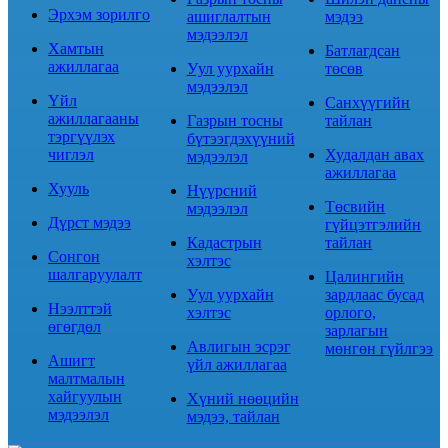
Эрхэм зорилго
ашиглалтын
мэдээ
мэдээлэл
Хамтын
Батлагдсан
ажиллагаа
Уул уурхайн
төсөв
мэдээлэл
Үйл
Санхүүгийн
ажиллагааны
Газрын тосны
тайлан
тэргүүлэх
бүтээгдэхүүний
чиглэл
Худалдан авах
мэдээлэл
ажиллагаа
Хууль
Нүүрсний
Төсвийн
мэдээлэл
Дүрст мэдээ
гүйцэтгэлийн
Кадастрын
тайлан
Сонгон
хэлтэс
шалгаруулалт
Цалингийн
Уул уурхайн
зардлаас бусад
Нээлттэй
хэлтэс
орлого,
өгөгдөл
зарлагын
Авлигын эсрэг
мөнгөн гүйлгээ
Ашигт
үйл ажиллагаа
малтмалын
хайгуулын
Хүний нөөцийн
мэдээлэл
мэдээ, тайлан