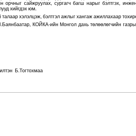
йн орчныг сайжруулах, сургагч багш нарыг бэлтгэх, инж
ууд хийгдэх юм.
 талаар хэлэлцэж, бэлтгэл ажлыг хангаж ажиллахаар тохир
П.Баянбаатар, КОЙКА-ийн Монгол дахь төлөөлөгчийн газры
жилтэн Б.Тогтохмаа