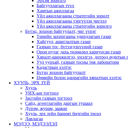
Эрхэм зорилго
Байгууллагын түүх
Хамтын ажиллагаа
Үйл ажиллагааны стратегийн зорилт
Үйл ажиллагааны тэргүүлэх чиглэл
Үйл ажиллагааны стратегийн зорилго
Бүтэц, зохион байгуулалт, чиг үүрэг
Төрийн захиргааны удирдлагын газар
Хайгуул, ашиглалтын газар
Газрын тос, бүтээгдэхүүний газар
Орон нутаг дахь төлөөлөл хариуцсан газар
Хяналт-шинжилгээ, үнэлгээ, дотоод аудитын 
Уул уурхай, газрын тосны төв лаборатори
Кадастрын хэлтэс
Бүтэц зохион байгуулалт
Цөмийн болон цацрагийн хяналтын хэлтэс
ХУУЛЬ, ЭРХ ЗҮЙ
Хууль
УИХ-ын тогтоол
Засгийн газрын тогтоол
Сайд, агентлагийн даргын тушаал
Дүрэм, журам, заавар
Хууль, эрх зүйн баримт бичгийн төсөл
Лавлагаа
МЭДЭЭ, МЭДЭЭЛЭЛ