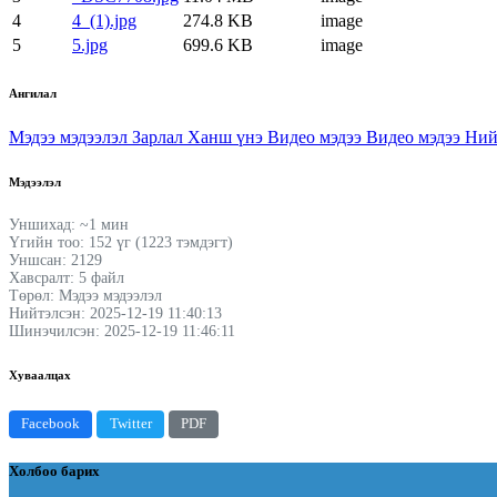
4
4_(1).jpg
274.8 KB
image
5
5.jpg
699.6 KB
image
Ангилал
Мэдээ мэдээлэл
Зарлал
Ханш үнэ
Видео мэдээ
Видео мэдээ
Ний
Мэдээлэл
Уншихад: ~1 мин
Үгийн тоо: 152 үг (1223 тэмдэгт)
Уншсан: 2129
Хавсралт: 5 файл
Төрөл: Мэдээ мэдээлэл
Нийтэлсэн: 2025-12-19 11:40:13
Шинэчилсэн: 2025-12-19 11:46:11
Хуваалцах
Facebook
Twitter
PDF
Холбоо барих