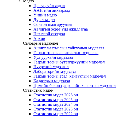
Мэдээ
Цаг үе, үйл явдал
ААН-ийн анхааралд
Үнийн мэдээ
Дүрст мэдээ
Сонгон шалгаруулалт
Авлигын эсрэг үйл ажиллагаа
Нээлттэй өгөгдөл
Архив
Салбарын мэдээлэл
Ашигт малтмалын хайгуулын мэдээлэл
Газрын тосны ашиглалтын мэдээлэл
Уул уурхайн мэдээлэл
Газрын тосны бүтээгдэхүүний мэдээлэл
Нүүрсний мэдээлэл
Лабораторийн мэдээлэл
Газрын тосны эрэл, хайгуулын мэдээлэл
Кадастрын мэдээлэл
Цөмийн болон цацрагийн хяналтын мэдээлэл
Статистик мэдээ
Статистик мэдээ 2026 он
Статистик мэдээ 2025 он
Статистик мэдээ 2024 он
Статистик мэдээ 2023 он
Статистик мэдээ 2022 он