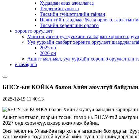
Худалдан авах ажиллагаа
Тендерийн урилга
Төсвийн гүйцэтгэлийн тайлан
Цалингийн зардлаас бусад орлого, зарлагын м
Төсвийн хөрөнгийн орлого
хөрөнгө оруулалт
Монгол улсын уул уурхайн салбарын хөрөнгө оруул
Уул уурхайн салбарт хөрөнгө оруулалт шаардлагата
2025 он
2026 он
Ашигт малтмал, уул уурхайн хөрөнгө оруулалтын г
e-zasag.mn
БНСУ-ын КОЙКА болон Хийн аюулгүй байдлын к
2025-12-19 11:40:13
Ашигт малтмал, газрын тосны газар нь БНСУ-тай хамтран 
2027 онд хэрэгжүүлэхээр ажиллаж байна.
Энэ төсөл нь Улаанбаатар хотын агаарын бохирдлыг буур
хангамжийн тодорхой хувийг хийн түлшээр шийдвэрлэх хэр