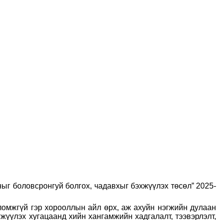
ыг боловсронгуй болгох, чадавхыг бэхжүүлэх төсөл” 2025-
ломжгүй гэр хорооллын айл өрх, аж ахуйн нэгжийн дулаан
жүүлэх хугацаанд хийн хангамжийн хадгалалт, тээвэрлэлт,