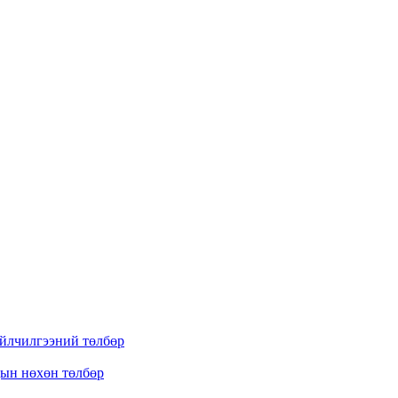
үйлчилгээний төлбөр
дын нөхөн төлбөр