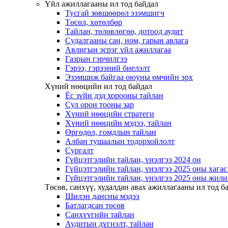
Үйл ажиллагааны ил тод байдал
Тусгай зөвшөөрөл эзэмшигч
Төсөл, хөтөлбөр
Тайлан, төлөвлөгөө, дотоод аудит
Судалгааны сан, ном, гарын авлага
Авлигын эсрэг үйл ажиллагаа
Газрын гэрчилгээ
Гэрээ, гэрээний биелэлт
Эзэмшиж байгаа оюуны өмчийн эрх
Хүний нөөцийн ил тод байдал
Ёс зүйн дэд хорооны тайлан
Сул орон тооны зар
Хүний нөөцийн стратеги
Хүний нөөцийн мэдээ, тайлан
Өргөдөл, гомдлын тайлан
Албан тушаалын тодорхойлолт
Сургалт
Гүйцэтгэлийн тайлан, үнэлгээ 2024 он
Гүйцэтгэлийн тайлан, үнэлгээ 2025 оны хага
Гүйцэтгэлийн тайлан, үнэлгээ 2025 оны жили
Төсөв, санхүү, худалдан авах ажиллагааны ил тод б
Шилэн дансны мэдээ
Батлагдсан төсөв
Санхүүгийн тайлан
Аудитын дүгнэлт, тайлан