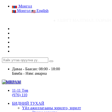
Монгол
Монгол
English
● АШИГТ МАЛТМАЛ, ГАЗРЫН ТОСНЫ ГАЗРЫН СТ
Даваа - Баасан: 08:00 - 18:00
Бямба - Ням: амарна
11-11 Төв
(976) 110
БИДНИЙ ТУХАЙ
Үйл ажиллагааны зорилго, зорилт