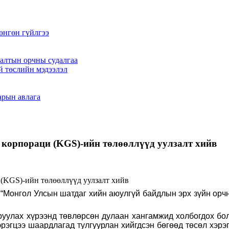
өнгөн гүйлгээ
алтын орчны судалгаа
й төслийн мэдээлэл
арын авлага
орпораци (KGS)-ийн төлөөллүүд уулзалт хийв
“Монгол Улсын шатдаг хийн аюулгүй байдлын эрх зүйн орчн
уулах хүрээнд төвлөрсөн дулаан хангамжид холбогдох бо
эгцээ шаардлагад тулгуурлан хийгдсэн бөгөөд төсөл хэрэг