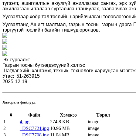
түгээлт, ашиглалтын аюулгүй ажиллагааг хангах, эрх зү
ажиллагааны талаар сурталчлан таниулах, зааварчлах ажл
Уулзалтаар хоёр тал төслийн нарийвчилсан төлөвлөгөөний
Уулзалтанд Ашигт малтмал, газрын тосны газрын дарга 
тэргүүтэй төслийн багийн гишүүд оролцов.
Эх сурвалж:
Газрын тосны бүтээгдэхүүний хэлтэс
Шатдаг хийн хангамж, техник, технологи хариуцсан мэргэ
Утас:
51-
263915
2025-12-19
Хавсралт файлууд
#
Файл
Хэмжээ
Төрөл
1
4.jpg
274.8 KB
image
2
_DSC7721.jpg
10.96 MB
image
3
_DSC7708.jpg
11.04 MB
image