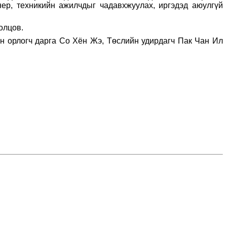
енер, техникийн ажилчдыг чадавхжуулах, иргэдэд аюулгүй
олцов.
н орлогч дарга Со Хён Жэ, Төслийн удирдагч Пак Чан Ил