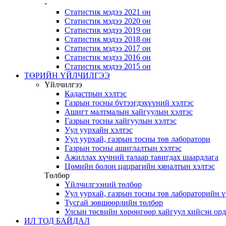
-
Статистик мэдээ 2021 он
Статистик мэдээ 2020 он
Статистик мэдээ 2019 он
Статистик мэдээ 2018 он
Статистик мэдээ 2017 он
Статистик мэдээ 2016 он
Статистик мэдээ 2015 он
ТӨРИЙН ҮЙЛЧИЛГЭЭ
Үйлчилгээ
Кадастрын хэлтэс
Газрын тосны бүтээгдэхүүний хэлтэс
Ашигт малтмалын хайгуулын хэлтэс
Газрын тосны хайгуулын хэлтэс
Уул уурхайн хэлтэс
Уул уурхай, газрын тосны төв лаборатори
Газрын тосны ашиглалтын хэлтэс
Ажиллах хүчний талаар тавигдах шаардлага
Цөмийн болон цацрагийн хяналтын хэлтэс
Төлбөр
Үйлчилгээний төлбөр
Уул уурхай, газрын тосны төв лабораторийн 
Тусгай зөвшөөрлийн төлбөр
Улсын төсвийн хөрөнгөөр хайгуул хийсэн ор
ИЛ ТОД БАЙДАЛ