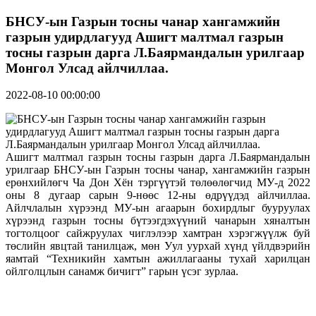
БНСУ-ын Газрын тосны чанар хангамжийн
газрын удирдлагууд Ашигт малтмал газрын
тосны газрын дарга Л.Баярмандалын урилгаар
Монгол Улсад айлчиллаа.
2022-08-10 00:00:00
Ашигт малтмал газрын тосны газрын дарга Л.Баярмандалын
урилгаар БНСУ-ын Газрын тосны чанар, хангамжийн газрын
ерөнхийлөгч Ча Дон Хён тэргүүтэй төлөөлөгчид МУ-д 2022
оны 8 дугаар сарын 9-нөөс 12-ны өдрүүдэд айлчиллаа.
Айлчлалын хүрээнд МУ-ын агаарын бохирдлыг бууруулах
хүрээнд газрын тосны бүтээгдэхүүний чанарын хяналтын
тогтолцоог сайжруулах чиглэлээр хамтран хэрэгжүүлж буй
төслийн явцтай танилцаж, мөн Уул уурхай хүнд үйлдвэрийн
яамтай “Техникийн хамтын ажиллагааны тухай харилцан
ойлголцлын санамж бичигт” гарын үсэг зурлаа.