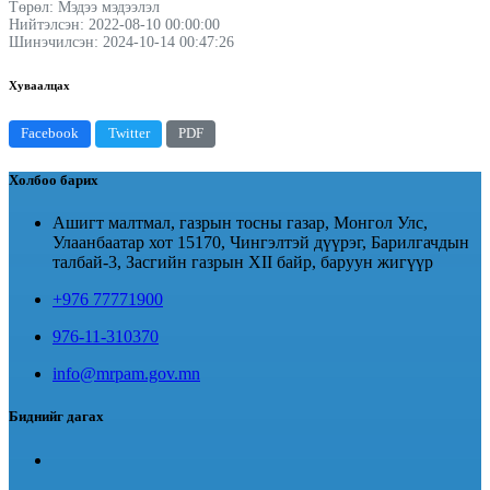
Төрөл: Мэдээ мэдээлэл
Нийтэлсэн: 2022-08-10 00:00:00
Шинэчилсэн: 2024-10-14 00:47:26
Хуваалцах
Facebook
Twitter
PDF
Холбоо барих
Ашигт малтмал, газрын тосны газар, Монгол Улс,
Улаанбаатар хот 15170, Чингэлтэй дүүрэг, Барилгачдын
талбай-3, Засгийн газрын XII байр, баруун жигүүр
+976 77771900
976-11-310370
info@mrpam.gov.mn
Биднийг дагах