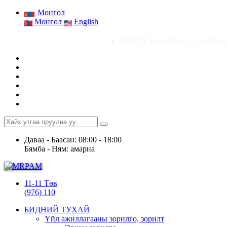
Монгол
Монгол
English
● АШИГТ МАЛТМАЛ, ГАЗРЫН ТОСНЫ ГАЗР
Даваа - Баасан: 08:00 - 18:00
Бямба - Ням: амарна
11-11 Төв
(976) 110
БИДНИЙ ТУХАЙ
Үйл ажиллагааны зорилго, зорилт