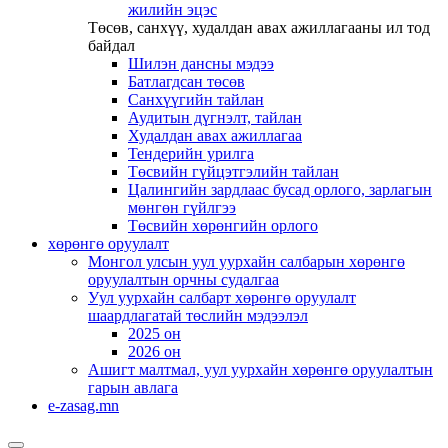
жилийн эцэс
Төсөв, санхүү, худалдан авах ажиллагааны ил тод
байдал
Шилэн дансны мэдээ
Батлагдсан төсөв
Санхүүгийн тайлан
Аудитын дүгнэлт, тайлан
Худалдан авах ажиллагаа
Тендерийн урилга
Төсвийн гүйцэтгэлийн тайлан
Цалингийн зардлаас бусад орлого, зарлагын
мөнгөн гүйлгээ
Төсвийн хөрөнгийн орлого
хөрөнгө оруулалт
Монгол улсын уул уурхайн салбарын хөрөнгө
оруулалтын орчны судалгаа
Уул уурхайн салбарт хөрөнгө оруулалт
шаардлагатай төслийн мэдээлэл
2025 он
2026 он
Ашигт малтмал, уул уурхайн хөрөнгө оруулалтын
гарын авлага
e-zasag.mn