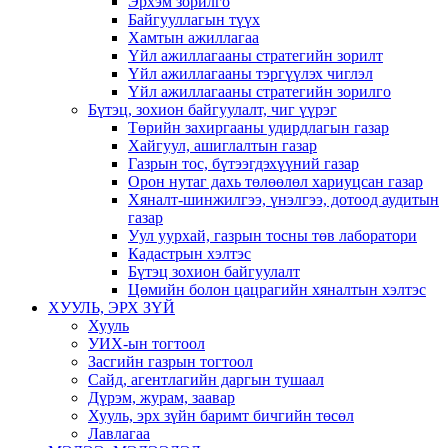
Эрхэм зорилго
Байгууллагын түүх
Хамтын ажиллагаа
Үйл ажиллагааны стратегийн зорилт
Үйл ажиллагааны тэргүүлэх чиглэл
Үйл ажиллагааны стратегийн зорилго
Бүтэц, зохион байгуулалт, чиг үүрэг
Төрийн захиргааны удирдлагын газар
Хайгуул, ашиглалтын газар
Газрын тос, бүтээгдэхүүний газар
Орон нутаг дахь төлөөлөл хариуцсан газар
Хяналт-шинжилгээ, үнэлгээ, дотоод аудитын
газар
Уул уурхай, газрын тосны төв лаборатори
Кадастрын хэлтэс
Бүтэц зохион байгуулалт
Цөмийн болон цацрагийн хяналтын хэлтэс
ХУУЛЬ, ЭРХ ЗҮЙ
Хууль
УИХ-ын тогтоол
Засгийн газрын тогтоол
Сайд, агентлагийн даргын тушаал
Дүрэм, журам, заавар
Хууль, эрх зүйн баримт бичгийн төсөл
Лавлагаа