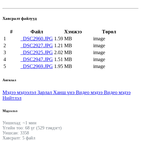
Хавсралт файлууд
#
Файл
Хэмжээ
Төрөл
1
_DSC2960.JPG
1.59 MB
image
2
_DSC2927.JPG
1.21 MB
image
3
_DSC2925.JPG
2.02 MB
image
4
_DSC2947.JPG
1.51 MB
image
5
_DSC2969.JPG
1.95 MB
image
Ангилал
Мэдээ мэдээлэл
Зарлал
Ханш үнэ
Видео мэдээ
Видео мэдээ
Нийтлэл
Мэдээлэл
Уншихад: ~1 мин
Үгийн тоо: 68 үг (529 тэмдэгт)
Уншсан: 3358
Хавсралт: 5 файл