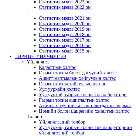
Статистик мэдээ 2023 он
Статистик мэдээ 2022 он
-
Статистик мэдээ 2021 он
Статистик мэдээ 2020 он
Статистик мэдээ 2019 он
Статистик мэдээ 2018 он
Статистик мэдээ 2017 он
Статистик мэдээ 2016 он
Статистик мэдээ 2015 он
ТӨРИЙН ҮЙЛЧИЛГЭЭ
Үйлчилгээ
Кадастрын хэлтэс
Газрын тосны бүтээгдэхүүний хэлтэс
Ашигт малтмалын хайгуулын хэлтэс
Газрын тосны хайгуулын хэлтэс
Уул уурхайн хэлтэс
Уул уурхай, газрын тосны төв лаборатори
Газрын тосны ашиглалтын хэлтэс
Ажиллах хүчний талаар тавигдах шаардлага
Цөмийн болон цацрагийн хяналтын хэлтэс
Төлбөр
Үйлчилгээний төлбөр
Уул уурхай, газрын тосны төв лабораторийн
үйлчилгээний төлбөр