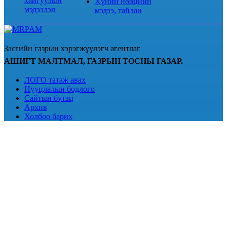
хайгуулын
Хүний нөөцийн
мэдээлэл
мэдээ, тайлан
Засгийн газрын хэрэгжүүлэгч агентлаг
АШИГТ МАЛТМАЛ, ГАЗРЫН ТОСНЫ ГАЗАР.
ЛОГО татаж авах
Нууцлалын бодлого
Сайтын бүтэц
Архив
Холбоо барих