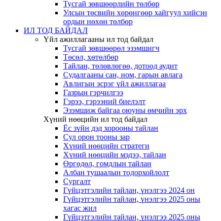
Тусгай зөвшөөрлийн төлбөр
Улсын төсвийн хөрөнгөөр хайгуул хийсэн
ордын нөхөн төлбөр
ИЛ ТОД БАЙДАЛ
Үйл ажиллагааны ил тод байдал
Тусгай зөвшөөрөл эзэмшигч
Төсөл, хөтөлбөр
Тайлан, төлөвлөгөө, дотоод аудит
Судалгааны сан, ном, гарын авлага
Авлигын эсрэг үйл ажиллагаа
Газрын гэрчилгээ
Гэрээ, гэрээний биелэлт
Эзэмшиж байгаа оюуны өмчийн эрх
Хүний нөөцийн ил тод байдал
Ёс зүйн дэд хорооны тайлан
Сул орон тооны зар
Хүний нөөцийн стратеги
Хүний нөөцийн мэдээ, тайлан
Өргөдөл, гомдлын тайлан
Албан тушаалын тодорхойлолт
Сургалт
Гүйцэтгэлийн тайлан, үнэлгээ 2024 он
Гүйцэтгэлийн тайлан, үнэлгээ 2025 оны
хагас жил
Гүйцэтгэлийн тайлан, үнэлгээ 2025 оны