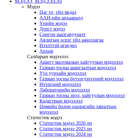
МЭДЭЭ, МЭДЭЭЛЭЛ
Мэдээ
Цаг үе, үйл явдал
ААН-ийн анхааралд
Үнийн мэдээ
Дүрст мэдээ
Сонгон шалгаруулалт
Авлигын эсрэг үйл ажиллагаа
Нээлттэй өгөгдөл
Архив
Салбарын мэдээлэл
Ашигт малтмалын хайгуулын мэдээлэл
Газрын тосны ашиглалтын мэдээлэл
Уул уурхайн мэдээлэл
Газрын тосны бүтээгдэхүүний мэдээлэл
Нүүрсний мэдээлэл
Лабораторийн мэдээлэл
Газрын тосны эрэл, хайгуулын мэдээлэл
Кадастрын мэдээлэл
Цөмийн болон цацрагийн хяналтын
мэдээлэл
Статистик мэдээ
Статистик мэдээ 2026 он
Статистик мэдээ 2025 он
Статистик мэдээ 2024 он