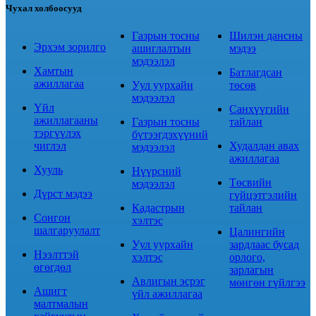
Чухал холбоосууд
Газрын тосны
Шилэн дансны
Эрхэм зорилго
ашиглалтын
мэдээ
мэдээлэл
Хамтын
Батлагдсан
ажиллагаа
Уул уурхайн
төсөв
мэдээлэл
Үйл
Санхүүгийн
ажиллагааны
Газрын тосны
тайлан
тэргүүлэх
бүтээгдэхүүний
чиглэл
Худалдан авах
мэдээлэл
ажиллагаа
Хууль
Нүүрсний
Төсвийн
мэдээлэл
Дүрст мэдээ
гүйцэтгэлийн
Кадастрын
тайлан
Сонгон
хэлтэс
шалгаруулалт
Цалингийн
Уул уурхайн
зардлаас бусад
Нээлттэй
хэлтэс
орлого,
өгөгдөл
зарлагын
Авлигын эсрэг
мөнгөн гүйлгээ
Ашигт
үйл ажиллагаа
малтмалын