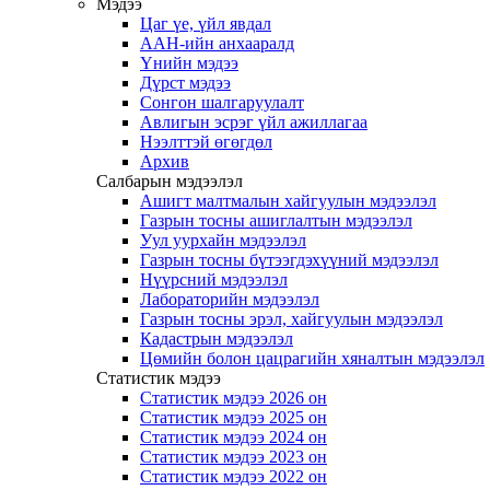
Мэдээ
Цаг үе, үйл явдал
ААН-ийн анхааралд
Үнийн мэдээ
Дүрст мэдээ
Сонгон шалгаруулалт
Авлигын эсрэг үйл ажиллагаа
Нээлттэй өгөгдөл
Архив
Салбарын мэдээлэл
Ашигт малтмалын хайгуулын мэдээлэл
Газрын тосны ашиглалтын мэдээлэл
Уул уурхайн мэдээлэл
Газрын тосны бүтээгдэхүүний мэдээлэл
Нүүрсний мэдээлэл
Лабораторийн мэдээлэл
Газрын тосны эрэл, хайгуулын мэдээлэл
Кадастрын мэдээлэл
Цөмийн болон цацрагийн хяналтын мэдээлэл
Статистик мэдээ
Статистик мэдээ 2026 он
Статистик мэдээ 2025 он
Статистик мэдээ 2024 он
Статистик мэдээ 2023 он
Статистик мэдээ 2022 он