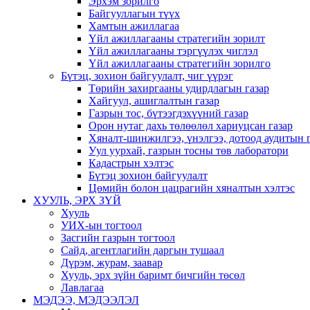
Эрхэм зорилго
Байгууллагын түүх
Хамтын ажиллагаа
Үйл ажиллагааны стратегийн зорилт
Үйл ажиллагааны тэргүүлэх чиглэл
Үйл ажиллагааны стратегийн зорилго
Бүтэц, зохион байгуулалт, чиг үүрэг
Төрийн захиргааны удирдлагын газар
Хайгуул, ашиглалтын газар
Газрын тос, бүтээгдэхүүний газар
Орон нутаг дахь төлөөлөл хариуцсан газар
Хяналт-шинжилгээ, үнэлгээ, дотоод аудитын 
Уул уурхай, газрын тосны төв лаборатори
Кадастрын хэлтэс
Бүтэц зохион байгуулалт
Цөмийн болон цацрагийн хяналтын хэлтэс
ХУУЛЬ, ЭРХ ЗҮЙ
Хууль
УИХ-ын тогтоол
Засгийн газрын тогтоол
Сайд, агентлагийн даргын тушаал
Дүрэм, журам, заавар
Хууль, эрх зүйн баримт бичгийн төсөл
Лавлагаа
МЭДЭЭ, МЭДЭЭЛЭЛ