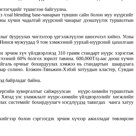
рэглэгчдийг түшиглэн байгуулна.
з /coal blending base-чанарын түвшин сайн болон муу нүүрсийг
онны хүчин чадалтай нүүрсний чанарыг дээшлүүлэх туршилтын
длыг бууруулах чиглэлээр үргэлжлүүлэн шинэчлэл хийнэ. Усны
 Нинся мужуудад 9 том хэмжээний уурхай-нүүрсний цахилгаан
 эрчим хүч үйлдвэрлэхэд 310 грамм стандарт нүүрс хэрэглэж
лээний 60% болгох зорилт тавина. 600,000Т/ц-аас доош хүчин
байгаль орчныг бохирдуулах хэмжээ нь стандартын шаардлага
аар солино. Бээжин-Тяньжин-Хэбэй хотуудын кластер, Сувдан
эд байрладаг байна.
 энергийн хувиргалтыг сайжруулсан нүүрс-химийн туршилтын
д Хятад улс уламжлалт нүүрс-химийн үйлдвэрлэлийг хөгжлийн
лах системийг бохирдуулагч нэгдлүүдэд тавигдах чанга хатуу
хийгээр болон сэргээгдэх эрчим хүчээр ажилладаг төвлөрсөн