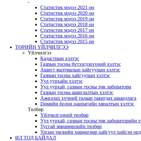
-
Статистик мэдээ 2021 он
Статистик мэдээ 2020 он
Статистик мэдээ 2019 он
Статистик мэдээ 2018 он
Статистик мэдээ 2017 он
Статистик мэдээ 2016 он
Статистик мэдээ 2015 он
ТӨРИЙН ҮЙЛЧИЛГЭЭ
Үйлчилгээ
Кадастрын хэлтэс
Газрын тосны бүтээгдэхүүний хэлтэс
Ашигт малтмалын хайгуулын хэлтэс
Газрын тосны хайгуулын хэлтэс
Уул уурхайн хэлтэс
Уул уурхай, газрын тосны төв лаборатори
Газрын тосны ашиглалтын хэлтэс
Ажиллах хүчний талаар тавигдах шаардлага
Цөмийн болон цацрагийн хяналтын хэлтэс
Төлбөр
Үйлчилгээний төлбөр
Уул уурхай, газрын тосны төв лабораторийн 
Тусгай зөвшөөрлийн төлбөр
Улсын төсвийн хөрөнгөөр хайгуул хийсэн ор
ИЛ ТОД БАЙДАЛ