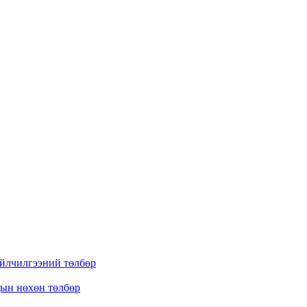
үйлчилгээний төлбөр
дын нөхөн төлбөр