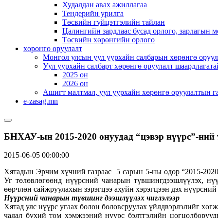
Худалдан авах ажиллагаа
Тендерийн урилга
Төсвийн гүйцэтгэлийн тайлан
Цалингийн зардлаас бусад орлого, зарлагын м
Төсвийн хөрөнгийн орлого
хөрөнгө оруулалт
Монгол улсын уул уурхайн салбарын хөрөнгө оруул
Уул уурхайн салбарт хөрөнгө оруулалт шаардлагата
2025 он
2026 он
Ашигт малтмал, уул уурхайн хөрөнгө оруулалтын г
e-zasag.mn
БНХАУ-ын 2015-2020 онуудад “цэвэр нүүрс”-ний 
2015-06-05 00:00:00
Хятадын Эрчим хүчний газраас 5 сарын 5-ны өдөр “2015-2020 
Уг төлөвлөгөөнд нүүрсний чанарын түвшингдээшлүүлэх, нүү
өөрчлөн сайжруулахын зэрэгцээ ахуйн хэрэгцээн дэх нүүрсний 
Нүүрсний чанарын
түвшинг
дээшлүүлэх чиглэлээр
Хятад улс нүүрс угаах болон боловсруулах үйлдвэрлэлийг хөг
чадал бүхий том хэмжээний нүүрс бэлтгэлийн цогцолборууды