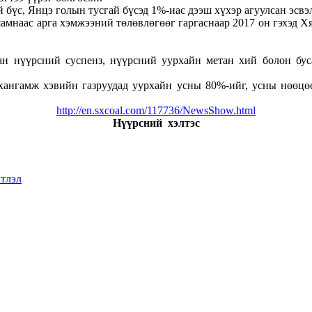
бүс, Янцэ голын тусгай бүсэд 1%-иас дээш хүхэр агуулсан эсвэ
ас арга хэмжээний төлөвлөгөөг гаргаснаар 2017 он гэхэд Хятад
ан нүүрсний суспенз, нүүрсний уурхайн метан хий болон буса
хангамж хэвийн газруудад уурхайн усны 80%-ийг, усны нөөцөөр
http://en.sxcoal.com/117736/NewsShow.html
Нүүрсний хэлтэс
тлэл