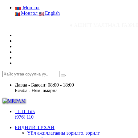
Монгол
Монгол
English
● АШИГТ МАЛТМАЛ, ГАЗРЫН ТОСНЫ ГАЗРЫН 
Даваа - Баасан: 08:00 - 18:00
Бямба - Ням: амарна
11-11 Төв
(976) 110
БИДНИЙ ТУХАЙ
Үйл ажиллагааны зорилго, зорилт