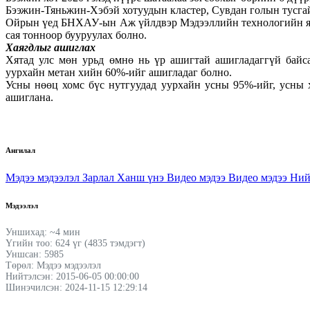
Бээжин-Тяньжин-Хэбэй хотуудын кластер, Сувдан голын тусгай 
Ойрын үед БНХАУ-ын Аж үйлдвэр Мэдээллийн технологийн яамна
сая тонноор бууруулах болно.
Хаягдлыг ашиглах
Хятад улс мөн урьд өмнө нь үр ашигтай ашигладаггүй байс
уурхайн метан хийн 60%-ийг ашигладаг болно.
Усны нөөц хомс бүс нутгуудад уурхайн усны 95%-ийг, усны 
ашиглана.
Ангилал
Мэдээ мэдээлэл
Зарлал
Ханш үнэ
Видео мэдээ
Видео мэдээ
Ний
Мэдээлэл
Уншихад: ~4 мин
Үгийн тоо: 624 үг (4835 тэмдэгт)
Уншсан: 5985
Төрөл: Мэдээ мэдээлэл
Нийтэлсэн: 2015-06-05 00:00:00
Шинэчилсэн: 2024-11-15 12:29:14