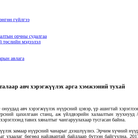
өнгөн гүйлгээ
алтын орчны судалгаа
й төслийн мэдээлэл
арын авлага
талаар авч хэрэгжүүлэх арга хэмжээний тухай
онуудад авч хэрэгжүүлэх нүүрсний цэвэр, үр ашигтай хэрэглээ
рсний цахилгаан станц, аж үйлдвэрийн халаалтын зуухнууд 
хэрэглээнд тавих хяналтыг чангаруулахаар тусгасан байна.
жүүлэх замаар нүүрсний чанарыг дээшлүүлнэ. Эрчим хүчний нүүр
г ухаалаг бөгөөд найдвартай байдлаар бүтээн байгуулна. 201