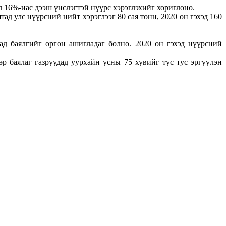
л 16%-иас дээш үнслэгтэй нүүрс хэрэглэхийг хориглоно.
 улс нүүрсний нийт хэрэглээг 80 сая тонн, 2020 он гэхэд 160
д баялгийг өргөн ашигладаг болно. 2020 он гэхэд нүүрсний
 баялаг газруудад уурхайн усны 75 хувийг тус тус эргүүлэн