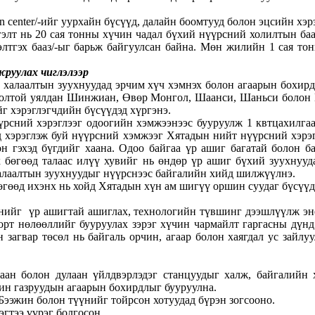
n center/-ийг уурхайн бүсүүд, далайн боомтууд болон эцсийн хэ
гэлт нь 20 сая тонны хүчин чадал бүхий нүүрсний холилтын баа
лтгэх бааз/-ыг барьж байгуулсан байна. Мөн жилийн 1 сая т
жруулах чиглэлээр
 халаалтын зуухнуудад эрчим хүч хэмнэх болон агаарын бохир
огтолтой уялдан Шинжиан, Өвөр Монгол, Шаанси, Шаньси болон
г хэрэглэгчдийн бүсүүдэд хүргэнэ.
рсний хэрэглээг одоогийн хэмжээнээс бууруулж 1 квтцахилгаан
д хэрэглэж буй нүүрсний хэмжээг Хятадын нийт нүүрсний хэрэг
он гэхэд бүгдийг хаана. Одоо байгаа үр ашиг багатай болон 
бөгөөд талаас илүү хувийг нь өндөр үр ашиг бүхий зуухнууд
 халаалтын зуухнуудыг нүүрснээс байгалийн хийд шилжүүлнэ.
өгөөд ихэнх нь хойд Хятадын хүн ам шигүү оршин суудаг бүсүүд
хүүнийг үр ашигтай ашиглах, технологийн түвшинг дээшлүүлж
хорт нөлөөллийг бууруулах зэрэг хүчин чармайлт гаргасны дүн
агвар төсөл нь байгаль орчин, агаар болон хаягдал ус зайлуу
аан болон дулаан үйлдвэрлэдэг станцуудыг халж, байгалийн 
рин газруудын агаарын бохирдлыг бууруулна.
 Бээжин болон түүнийг тойрсон хотуудад бүрэн зогсооно.
эгтээ үүрэг болгосон.