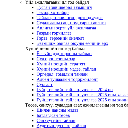
Үйл ажиллагааны ил тод байдал
Тусгай зөвшөөрөл эзэмшигч
Төсөл, хөтөлбөр
Тайлан, төлөвлөгөө, дотоод аудит
Судалгааны сан, ном, гарын авлага
Авлигын эсрэг үйл ажиллагаа
Газрын гэрчилгээ
Гэрээ, гэрээний биелэлт
Эзэмшиж байгаа оюуны өмчийн эрх
Хүний нөөцийн ил тод байдал
Ёс зүйн дэд хорооны тайлан
Сул орон тооны зар
Хүний нөөцийн стратеги
Хүний нөөцийн мэдээ, тайлан
Өргөдөл, гомдлын тайлан
Албан тушаалын тодорхойлолт
Сургалт
Гүйцэтгэлийн тайлан, үнэлгээ 2024 он
Гүйцэтгэлийн тайлан, үнэлгээ 2025 оны хага
Гүйцэтгэлийн тайлан, үнэлгээ 2025 оны жили
Төсөв, санхүү, худалдан авах ажиллагааны ил тод б
Шилэн дансны мэдээ
Батлагдсан төсөв
Санхүүгийн тайлан
Аудитын дүгнэлт, тайлан