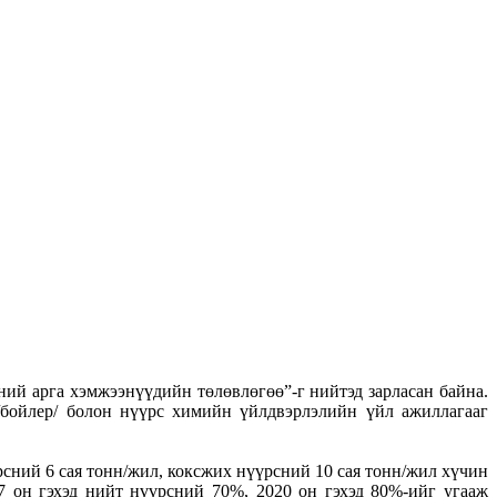
ний арга хэмжээнүүдийн төлөвлөгөө”-г нийтэд зарласан байна.
/бойлер/ болон нүүрс химийн үйлдвэрлэлийн үйл ажиллагааг
сний 6 сая тонн/жил, коксжих нүүрсний 10 сая тонн/жил хүчин
7 он гэхэд нийт нүүрсний 70%, 2020 он гэхэд 80%-ийг угааж