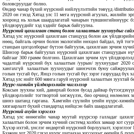
боловсруулдаг болно.
Өндөр чанар бүхий нүүрсний нийлүүлэлтийн төвүүд /distributio
2020 он гэхэд Хятад улс 11 мега нүүрсний агуулах, жилийн эр
хооронд нь хольж шаардлагатай чанарын түвшингийннүүрс бэ
үйлдвэрүүдийг хэд хэдийг барьж байгуулна.
Нүүрсний цахилгаан станц болон халаалтын зуухнуудыг сай
Хятад улс нүүрсний цахилгаан станцууд болон аж үйлдвэрийн
нөөц, байгаль орчин болон экологийн нөхцөл байдал, зүй т
станцын цогцолборыг бүтээн байгуулж, цахилгаан эрчим хүчий
Шинээр барьж байгуулах нүүрсний цахилгаан станцуудын нүү
байгааг 300 грамм болгоно. Цахилгаан эрчим хүч үйлдвэрлэл
чадалтай нүүрсний бүх халаалтын /уурын/ зуухнуудыг 2020 
хангахгүй халаалтын зуухнуудыг шинэчлэх буюу сайжруулах 
голын тусгай бүс, Янцэ голын тусгай бүс зэрэг газруудад бүх
Хятад улс нийт 600 мянга гаруй нүүрсний халаалтын зуухтай б
Нүүрс-химийн үйлдвэрлэлийн чиглэлээр
Коксын зуухны хий, давирхай болон бусад дайвар бүтээгдэ
үйлдвэрлэлийг тогтвортой хөгжүүлэх, био орчинд нөлөөлөх 
шинэ шатанд гаргана. Хамгийн сүүлийн үеийн нүүрс-химийн з
хязгаарлалт бүхий стандартад нийцсэн байх шаардлагатай.
Нүүрсний ахуйн хэрэглээ
Хятад улс өнөөгийн чанар муутай нүүрсээр галладаг цахилг
халаалтын болон эрчим хүчний системд холбох замаар хот суу
Хүхэр ихтэй, үнслэг өндөртэй нүүрсний борлуулалт, хэрэглээг
Бээжин хот 2020 гэхэд нүүрс шатаахаа зогсоохыг өөрийн 6 дүүр