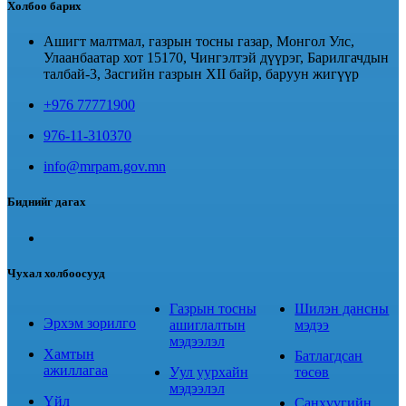
Холбоо барих
Ашигт малтмал, газрын тосны газар, Монгол Улс,
Улаанбаатар хот 15170, Чингэлтэй дүүрэг, Барилгачдын
талбай-3, Засгийн газрын XII байр, баруун жигүүр
+976 77771900
976-11-310370
info@mrpam.gov.mn
Биднийг дагах
Чухал холбоосууд
Газрын тосны
Шилэн дансны
Эрхэм зорилго
ашиглалтын
мэдээ
мэдээлэл
Хамтын
Батлагдсан
ажиллагаа
Уул уурхайн
төсөв
мэдээлэл
Үйл
Санхүүгийн