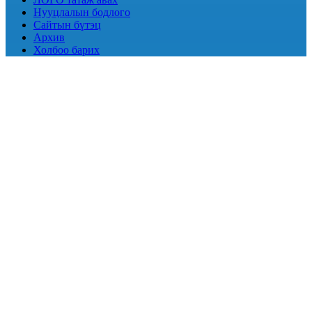
Нууцлалын бодлого
Сайтын бүтэц
Архив
Холбоо барих