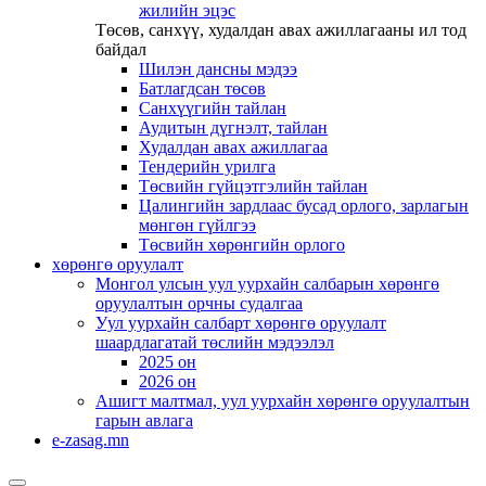
жилийн эцэс
Төсөв, санхүү, худалдан авах ажиллагааны ил тод
байдал
Шилэн дансны мэдээ
Батлагдсан төсөв
Санхүүгийн тайлан
Аудитын дүгнэлт, тайлан
Худалдан авах ажиллагаа
Тендерийн урилга
Төсвийн гүйцэтгэлийн тайлан
Цалингийн зардлаас бусад орлого, зарлагын
мөнгөн гүйлгээ
Төсвийн хөрөнгийн орлого
хөрөнгө оруулалт
Монгол улсын уул уурхайн салбарын хөрөнгө
оруулалтын орчны судалгаа
Уул уурхайн салбарт хөрөнгө оруулалт
шаардлагатай төслийн мэдээлэл
2025 он
2026 он
Ашигт малтмал, уул уурхайн хөрөнгө оруулалтын
гарын авлага
e-zasag.mn