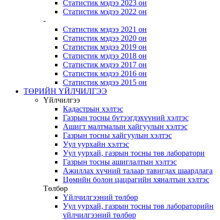
Статистик мэдээ 2023 он
Статистик мэдээ 2022 он
-
Статистик мэдээ 2021 он
Статистик мэдээ 2020 он
Статистик мэдээ 2019 он
Статистик мэдээ 2018 он
Статистик мэдээ 2017 он
Статистик мэдээ 2016 он
Статистик мэдээ 2015 он
ТӨРИЙН ҮЙЛЧИЛГЭЭ
Үйлчилгээ
Кадастрын хэлтэс
Газрын тосны бүтээгдэхүүний хэлтэс
Ашигт малтмалын хайгуулын хэлтэс
Газрын тосны хайгуулын хэлтэс
Уул уурхайн хэлтэс
Уул уурхай, газрын тосны төв лаборатори
Газрын тосны ашиглалтын хэлтэс
Ажиллах хүчний талаар тавигдах шаардлага
Цөмийн болон цацрагийн хяналтын хэлтэс
Төлбөр
Үйлчилгээний төлбөр
Уул уурхай, газрын тосны төв лабораторийн
үйлчилгээний төлбөр