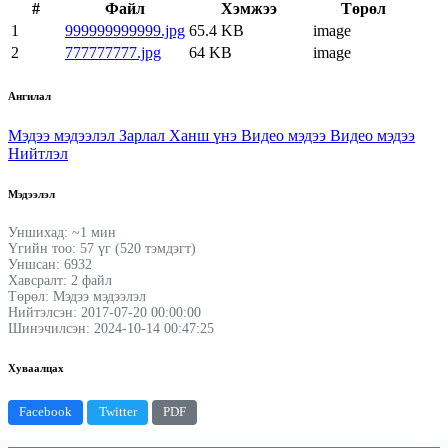
#
Файл
Хэмжээ
Төрөл
1
999999999999.jpg
65.4 KB
image
2
777777777.jpg
64 KB
image
Ангилал
Мэдээ мэдээлэл
Зарлал
Ханш үнэ
Видео мэдээ
Видео мэдээ
Нийтлэл
Мэдээлэл
Уншихад: ~1 мин
Үгийн тоо: 57 үг (520 тэмдэгт)
Уншсан: 6932
Хавсралт: 2 файл
Төрөл: Мэдээ мэдээлэл
Нийтэлсэн: 2017-07-20 00:00:00
Шинэчилсэн: 2024-10-14 00:47:25
Хуваалцах
Facebook
Twitter
PDF