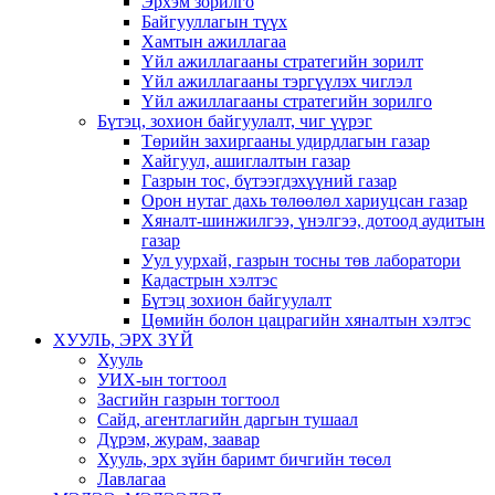
Эрхэм зорилго
Байгууллагын түүх
Хамтын ажиллагаа
Үйл ажиллагааны стратегийн зорилт
Үйл ажиллагааны тэргүүлэх чиглэл
Үйл ажиллагааны стратегийн зорилго
Бүтэц, зохион байгуулалт, чиг үүрэг
Төрийн захиргааны удирдлагын газар
Хайгуул, ашиглалтын газар
Газрын тос, бүтээгдэхүүний газар
Орон нутаг дахь төлөөлөл хариуцсан газар
Хяналт-шинжилгээ, үнэлгээ, дотоод аудитын
газар
Уул уурхай, газрын тосны төв лаборатори
Кадастрын хэлтэс
Бүтэц зохион байгуулалт
Цөмийн болон цацрагийн хяналтын хэлтэс
ХУУЛЬ, ЭРХ ЗҮЙ
Хууль
УИХ-ын тогтоол
Засгийн газрын тогтоол
Сайд, агентлагийн даргын тушаал
Дүрэм, журам, заавар
Хууль, эрх зүйн баримт бичгийн төсөл
Лавлагаа