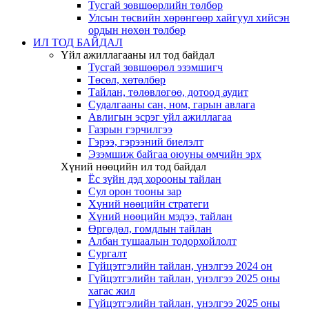
Тусгай зөвшөөрлийн төлбөр
Улсын төсвийн хөрөнгөөр хайгуул хийсэн
ордын нөхөн төлбөр
ИЛ ТОД БАЙДАЛ
Үйл ажиллагааны ил тод байдал
Тусгай зөвшөөрөл эзэмшигч
Төсөл, хөтөлбөр
Тайлан, төлөвлөгөө, дотоод аудит
Судалгааны сан, ном, гарын авлага
Авлигын эсрэг үйл ажиллагаа
Газрын гэрчилгээ
Гэрээ, гэрээний биелэлт
Эзэмшиж байгаа оюуны өмчийн эрх
Хүний нөөцийн ил тод байдал
Ёс зүйн дэд хорооны тайлан
Сул орон тооны зар
Хүний нөөцийн стратеги
Хүний нөөцийн мэдээ, тайлан
Өргөдөл, гомдлын тайлан
Албан тушаалын тодорхойлолт
Сургалт
Гүйцэтгэлийн тайлан, үнэлгээ 2024 он
Гүйцэтгэлийн тайлан, үнэлгээ 2025 оны
хагас жил
Гүйцэтгэлийн тайлан, үнэлгээ 2025 оны