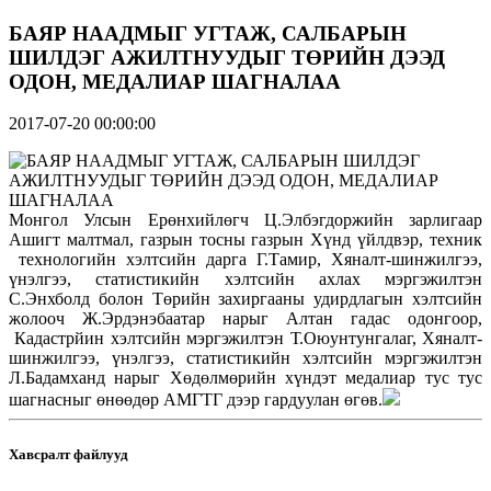
БАЯР НААДМЫГ УГТАЖ, САЛБАРЫН
ШИЛДЭГ АЖИЛТНУУДЫГ ТӨРИЙН ДЭЭД
ОДОН, МЕДАЛИАР ШАГНАЛАА
2017-07-20 00:00:00
Монгол Улсын Ерөнхийлөгч Ц.Элбэгдоржийн зарлигаар
Ашигт малтмал, газрын тосны газрын Хүнд үйлдвэр, техник
технологийн хэлтсийн дарга Г.Тамир, Хяналт-шинжилгээ,
үнэлгээ, статистикийн хэлтсийн ахлах мэргэжилтэн
С.Энхболд болон Төрийн захиргааны удирдлагын хэлтсийн
жолооч Ж.Эрдэнэбаатар нарыг Алтан гадас одонгоор,
Кадастрйин хэлтсийн мэргэжилтэн Т.Оюунтунгалаг, Хяналт-
шинжилгээ, үнэлгээ, статистикийн хэлтсийн мэргэжилтэн
Л.Бадамханд нарыг Хөдөлмөрийн хүндэт медалиар тус тус
шагнасныг өнөөдөр АМГТГ дээр гардуулан өгөв.
Хавсралт файлууд