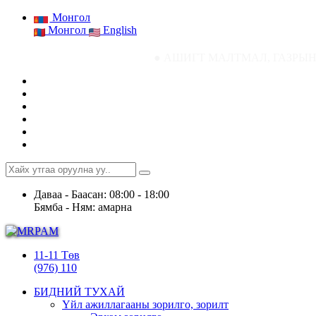
Монгол
Монгол
English
● АШИГТ МАЛТМАЛ, ГАЗРЫН ТОСНЫ ГАЗР
Даваа - Баасан: 08:00 - 18:00
Бямба - Ням: амарна
11-11 Төв
(976) 110
БИДНИЙ ТУХАЙ
Үйл ажиллагааны зорилго, зорилт