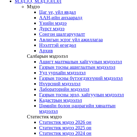
МЭДЭЭ, МЭДЭЭЛЭЛ
Мэдээ
Цаг үе, үйл явдал
ААН-ийн анхааралд
Үнийн мэдээ
Дүрст мэдээ
Сонгон шалгаруулалт
Авлигын эсрэг үйл ажиллагаа
Нээлттэй өгөгдөл
Архив
Салбарын мэдээлэл
Ашигт малтмалын хайгуулын мэдээлэл
Газрын тосны ашиглалтын мэдээлэл
Уул уурхайн мэдээлэл
Газрын тосны бүтээгдэхүүний мэдээлэл
Нүүрсний мэдээлэл
Лабораторийн мэдээлэл
Газрын тосны эрэл, хайгуулын мэдээлэл
Кадастрын мэдээлэл
Цөмийн болон цацрагийн хяналтын
мэдээлэл
Статистик мэдээ
Статистик мэдээ 2026 он
Статистик мэдээ 2025 он
Статистик мэдээ 2024 он