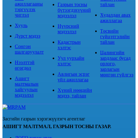
ажиллагааны
Газрын тосны
тайлан
тэргүүлэх
бүтээгдэхүүний
чиглэл
Худалдан авах
мэдээлэл
ажиллагаа
Хууль
Нүүрсний
Төсвийн
мэдээлэл
Дүрст мэдээ
гүйцэтгэлийн
Кадастрын
тайлан
Сонгон
хэлтэс
шалгаруулалт
Цалингийн
Уул уурхайн
зардлаас бусад
Нээлттэй
хэлтэс
орлого,
өгөгдөл
зарлагын
Авлигын эсрэг
мөнгөн гүйлгээ
Ашигт
үйл ажиллагаа
малтмалын
хайгуулын
Хүний нөөцийн
мэдээлэл
мэдээ, тайлан
Засгийн газрын хэрэгжүүлэгч агентлаг
АШИГТ МАЛТМАЛ, ГАЗРЫН ТОСНЫ ГАЗАР.
ЛОГО татаж авах