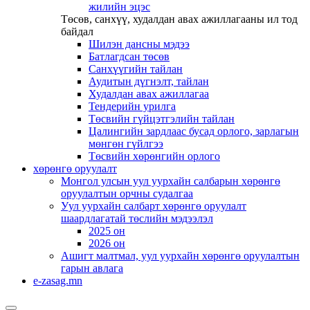
жилийн эцэс
Төсөв, санхүү, худалдан авах ажиллагааны ил тод
байдал
Шилэн дансны мэдээ
Батлагдсан төсөв
Санхүүгийн тайлан
Аудитын дүгнэлт, тайлан
Худалдан авах ажиллагаа
Тендерийн урилга
Төсвийн гүйцэтгэлийн тайлан
Цалингийн зардлаас бусад орлого, зарлагын
мөнгөн гүйлгээ
Төсвийн хөрөнгийн орлого
хөрөнгө оруулалт
Монгол улсын уул уурхайн салбарын хөрөнгө
оруулалтын орчны судалгаа
Уул уурхайн салбарт хөрөнгө оруулалт
шаардлагатай төслийн мэдээлэл
2025 он
2026 он
Ашигт малтмал, уул уурхайн хөрөнгө оруулалтын
гарын авлага
e-zasag.mn