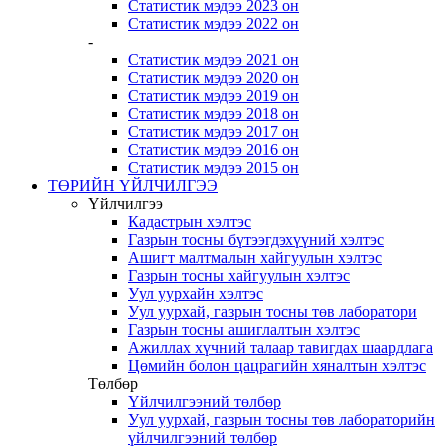
Статистик мэдээ 2023 он
Статистик мэдээ 2022 он
-
Статистик мэдээ 2021 он
Статистик мэдээ 2020 он
Статистик мэдээ 2019 он
Статистик мэдээ 2018 он
Статистик мэдээ 2017 он
Статистик мэдээ 2016 он
Статистик мэдээ 2015 он
ТӨРИЙН ҮЙЛЧИЛГЭЭ
Үйлчилгээ
Кадастрын хэлтэс
Газрын тосны бүтээгдэхүүний хэлтэс
Ашигт малтмалын хайгуулын хэлтэс
Газрын тосны хайгуулын хэлтэс
Уул уурхайн хэлтэс
Уул уурхай, газрын тосны төв лаборатори
Газрын тосны ашиглалтын хэлтэс
Ажиллах хүчний талаар тавигдах шаардлага
Цөмийн болон цацрагийн хяналтын хэлтэс
Төлбөр
Үйлчилгээний төлбөр
Уул уурхай, газрын тосны төв лабораторийн
үйлчилгээний төлбөр