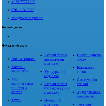
+976 77771900
976-11-310370
info@mrpam.gov.mn
Биднийг дагах
Чухал холбоосууд
Газрын тосны
Шилэн дансны
Эрхэм зорилго
ашиглалтын
мэдээ
мэдээлэл
Хамтын
Батлагдсан
ажиллагаа
Уул уурхайн
төсөв
мэдээлэл
Үйл
Санхүүгийн
ажиллагааны
Газрын тосны
тайлан
тэргүүлэх
бүтээгдэхүүний
чиглэл
Худалдан авах
мэдээлэл
ажиллагаа
Хууль
Нүүрсний
Төсвийн
мэдээлэл