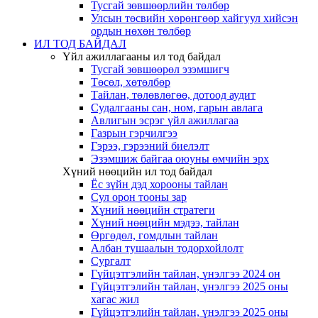
Тусгай зөвшөөрлийн төлбөр
Улсын төсвийн хөрөнгөөр хайгуул хийсэн
ордын нөхөн төлбөр
ИЛ ТОД БАЙДАЛ
Үйл ажиллагааны ил тод байдал
Тусгай зөвшөөрөл эзэмшигч
Төсөл, хөтөлбөр
Тайлан, төлөвлөгөө, дотоод аудит
Судалгааны сан, ном, гарын авлага
Авлигын эсрэг үйл ажиллагаа
Газрын гэрчилгээ
Гэрээ, гэрээний биелэлт
Эзэмшиж байгаа оюуны өмчийн эрх
Хүний нөөцийн ил тод байдал
Ёс зүйн дэд хорооны тайлан
Сул орон тооны зар
Хүний нөөцийн стратеги
Хүний нөөцийн мэдээ, тайлан
Өргөдөл, гомдлын тайлан
Албан тушаалын тодорхойлолт
Сургалт
Гүйцэтгэлийн тайлан, үнэлгээ 2024 он
Гүйцэтгэлийн тайлан, үнэлгээ 2025 оны
хагас жил
Гүйцэтгэлийн тайлан, үнэлгээ 2025 оны