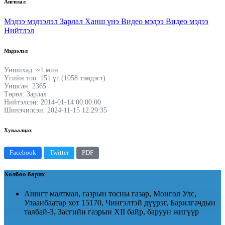
Ангилал
Мэдээ мэдээлэл
Зарлал
Ханш үнэ
Видео мэдээ
Видео мэдээ
Нийтлэл
Мэдээлэл
Уншихад: ~1 мин
Үгийн тоо: 151 үг (1058 тэмдэгт)
Уншсан: 2365
Төрөл: Зарлал
Нийтэлсэн: 2014-01-14 00:00:00
Шинэчилсэн: 2024-11-15 12:29:35
Хуваалцах
Facebook
Twitter
PDF
Холбоо барих
Ашигт малтмал, газрын тосны газар, Монгол Улс,
Улаанбаатар хот 15170, Чингэлтэй дүүрэг, Барилгачдын
талбай-3, Засгийн газрын XII байр, баруун жигүүр