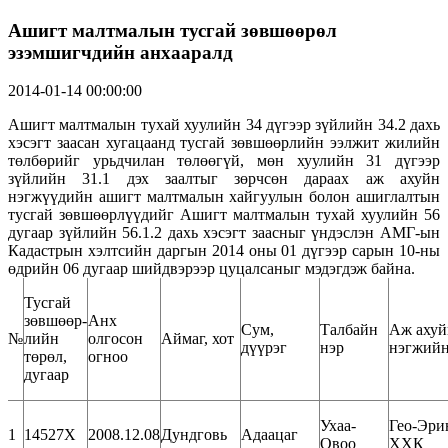
Ашигт малтмалын тусгай зөвшөөрөл
эзэмшигчдийн анхааралд
2014-01-14 00:00:00
Ашигт малтмалын тухай хуулийн 34 дүгээр зүйлийн 34.2 дахь
хэсэгт заасан хугацаанд тусгай зөвшөөрлийн ээлжит жилийн
төлбөрийг урьдчилан төлөөгүй, мөн хуулийн 31 дүгээр
зүйлийн 31.1 дэх заалтыг зөрчсөн дараах аж ахуйн
нэгжүүдийн ашигт малтмалын хайгуулын болон ашиглалтын
тусгай зөвшөөрлүүдийг Ашигт малтмалын тухай хуулийн 56
дугаар зүйлийн 56.1.2 дахь хэсэгт заасныг үндэслэн АМГ-ын
Кадастрын хэлтсийн даргын 2014 оны 01 дүгээр сарын 10-ны
өдрийн 06 дугаар шийдвэрээр цуцалсаныг мэдэгдэж байна.
Тусгай
зөвшөөр-
Анх
Сум,
Талбайн
Аж ахуй
№
лийн
олгосон
Аймаг, хот
дүүрэг
нэр
нэгжийн
төрөл,
огноо
дугаар
Ухаа-
Гео-Эри
1
14527Х
2008.12.08
Дундговь
Адаацаг
Овоо
ХХК