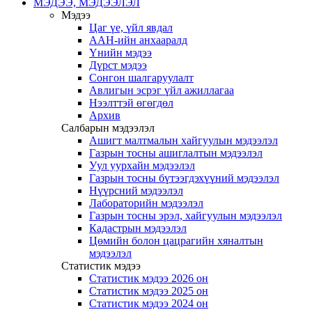
МЭДЭЭ, МЭДЭЭЛЭЛ
Мэдээ
Цаг үе, үйл явдал
ААН-ийн анхааралд
Үнийн мэдээ
Дүрст мэдээ
Сонгон шалгаруулалт
Авлигын эсрэг үйл ажиллагаа
Нээлттэй өгөгдөл
Архив
Салбарын мэдээлэл
Ашигт малтмалын хайгуулын мэдээлэл
Газрын тосны ашиглалтын мэдээлэл
Уул уурхайн мэдээлэл
Газрын тосны бүтээгдэхүүний мэдээлэл
Нүүрсний мэдээлэл
Лабораторийн мэдээлэл
Газрын тосны эрэл, хайгуулын мэдээлэл
Кадастрын мэдээлэл
Цөмийн болон цацрагийн хяналтын
мэдээлэл
Статистик мэдээ
Статистик мэдээ 2026 он
Статистик мэдээ 2025 он
Статистик мэдээ 2024 он