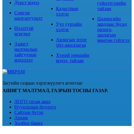
Дүрст мэдээ
гүйцэтгэлийн
Кадастрын
тайлан
Сонгон
хэлтэс
шалгаруулалт
Цалингийн
Уул уурхайн
зардлаас бусад
Нээлттэй
хэлтэс
орлого,
өгөгдөл
зарлагын
Авлигын эсрэг
мөнгөн гүйлгээ
Ашигт
үйл ажиллагаа
малтмалын
хайгуулын
Хүний нөөцийн
мэдээлэл
мэдээ, тайлан
Засгийн газрын хэрэгжүүлэгч агентлаг
АШИГТ МАЛТМАЛ, ГАЗРЫН ТОСНЫ ГАЗАР.
ЛОГО татаж авах
Нууцлалын бодлого
Сайтын бүтэц
Архив
Холбоо барих