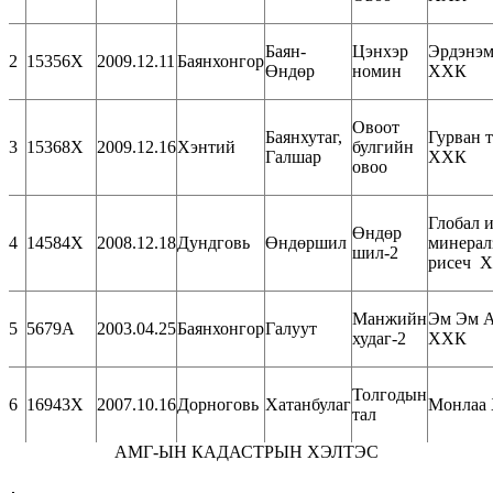
Баян-
Цэнхэр
Эрдэнэм
2
15356Х
2009.12.11
Баянхонгор
Өндөр
номин
ХХК
Овоот
Баянхутаг,
Гурван 
3
15368Х
2009.12.16
Хэнтий
булгийн
Галшар
ХХК
овоо
Глобал 
Өндөр
4
14584Х
2008.12.18
Дундговь
Өндөршил
минерал
шил-2
рисеч 
Манжийн
Эм Эм 
5
5679А
2003.04.25
Баянхонгор
Галуут
худаг-2
ХХК
Толгодын
6
16943Х
2007.10.16
Дорноговь
Хатанбулаг
Монлаа
тал
АМГ-ЫН КАДАСТРЫН ХЭЛТЭС