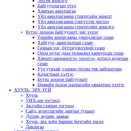
Эрхэм зорилго
Байгууллагын түүх
Хамтын ажиллагаа
Үйл ажиллагааны стратегийн зорилт
Үйл ажиллагааны тэргүүлэх чиглэл
Үйл ажиллагааны стратегийн зорилго
Бүтэц, зохион байгуулалт, чиг үүрэг
Төрийн захиргааны удирдлагын газар
Хайгуул, ашиглалтын газар
Газрын тос, бүтээгдэхүүний газар
Орон нутаг дахь төлөөлөл хариуцсан газар
Хяналт-шинжилгээ, үнэлгээ, дотоод аудитын
газар
Уул уурхай, газрын тосны төв лаборатори
Кадастрын хэлтэс
Бүтэц зохион байгуулалт
Цөмийн болон цацрагийн хяналтын хэлтэс
ХУУЛЬ, ЭРХ ЗҮЙ
Хууль
УИХ-ын тогтоол
Засгийн газрын тогтоол
Сайд, агентлагийн даргын тушаал
Дүрэм, журам, заавар
Хууль, эрх зүйн баримт бичгийн төсөл
Лавлагаа