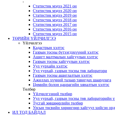
-
Статистик мэдээ 2021 он
Статистик мэдээ 2020 он
Статистик мэдээ 2019 он
Статистик мэдээ 2018 он
Статистик мэдээ 2017 он
Статистик мэдээ 2016 он
Статистик мэдээ 2015 он
ТӨРИЙН ҮЙЛЧИЛГЭЭ
Үйлчилгээ
Кадастрын хэлтэс
Газрын тосны бүтээгдэхүүний хэлтэс
Ашигт малтмалын хайгуулын хэлтэс
Газрын тосны хайгуулын хэлтэс
Уул уурхайн хэлтэс
Уул уурхай, газрын тосны төв лаборатори
Газрын тосны ашиглалтын хэлтэс
Ажиллах хүчний талаар тавигдах шаардлага
Цөмийн болон цацрагийн хяналтын хэлтэс
Төлбөр
Үйлчилгээний төлбөр
Уул уурхай, газрын тосны төв лабораторийн 
Тусгай зөвшөөрлийн төлбөр
Улсын төсвийн хөрөнгөөр хайгуул хийсэн ор
ИЛ ТОД БАЙДАЛ