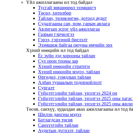
Үйл ажиллагааны ил тод байдал
Тусгай зөвшөөрөл эзэмшигч
Төсөл, хөтөлбөр
Тайлан, төлөвлөгөө, дотоод аудит
Судалгааны сан, ном, гарын авлага
Авлигын эсрэг үйл ажиллагаа
Газрын гэрчилгээ
Гэрээ, гэрээний биелэлт
Эзэмшиж байгаа оюуны өмчийн эрх
Хүний нөөцийн ил тод байдал
Ёс зүйн дэд хорооны тайлан
Сул орон тооны зар
Хүний нөөцийн стратеги
Хүний нөөцийн мэдээ, тайлан
Өргөдөл, гомдлын тайлан
Албан тушаалын тодорхойлолт
Сургалт
Гүйцэтгэлийн тайлан, үнэлгээ 2024 он
Гүйцэтгэлийн тайлан, үнэлгээ 2025 оны хага
Гүйцэтгэлийн тайлан, үнэлгээ 2025 оны жили
Төсөв, санхүү, худалдан авах ажиллагааны ил тод б
Шилэн дансны мэдээ
Батлагдсан төсөв
Санхүүгийн тайлан
Аудитын дүгнэлт, тайлан