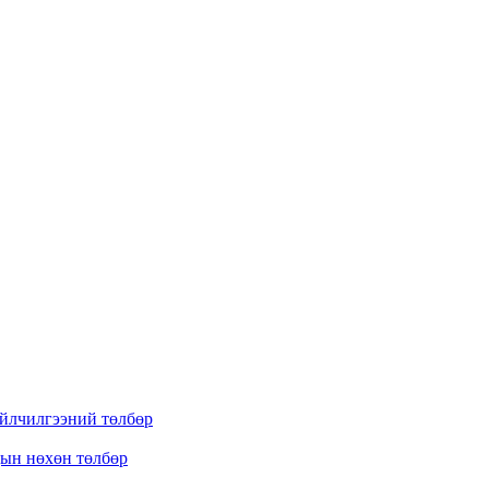
үйлчилгээний төлбөр
дын нөхөн төлбөр