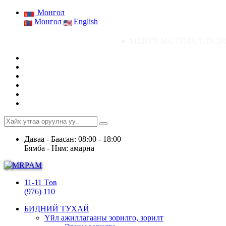
Монгол
Монгол
English
● АШИГТ МАЛТМАЛ, ГАЗРЫН ТОСНЫ ГАЗР
Даваа - Баасан: 08:00 - 18:00
Бямба - Ням: амарна
11-11 Төв
(976) 110
БИДНИЙ ТУХАЙ
Үйл ажиллагааны зорилго, зорилт