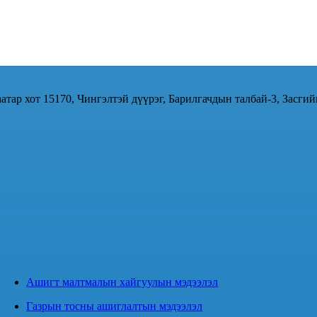
атар хот 15170, Чингэлтэй дүүрэг, Барилгачдын талбай-3, Засгий
Ашигт малтмалын хайгуулын мэдээлэл
Газрын тосны ашиглалтын мэдээлэл