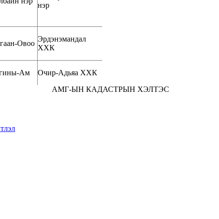
лбайн нэр
нэр
Эрдэнэмандал
гаан-Овоо
ХХК
гины-Ам
Очир-Адьяа ХХК
АМГ-ЫН КАДАСТРЫН ХЭЛТЭС
тлэл