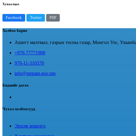
Хуваалцах
Facebook
Twitter
PDF
Холбоо барих
Ашигт малтмал, газрын тосны газар, Монгол Улс, Улаанба
+976 77771900
976-11-310370
info@mrpam.gov.mn
Биднийг дагах
Чухал холбоосууд
Эрхэм зорилго