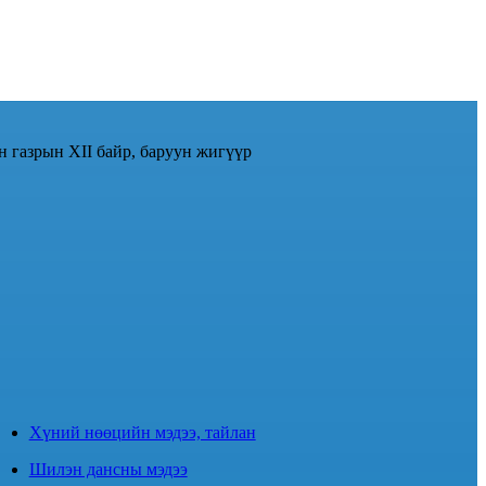
н газрын XII байр, баруун жигүүр
Хүний нөөцийн мэдээ, тайлан
Шилэн дансны мэдээ