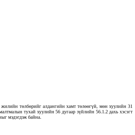
ит жилийн төлбөрийг алдангийн хамт төлөөгүй, мөн хуулийн 31
лтмалын тухай хуулийн 56 дугаар зүйлийн 56.1.2 дахь хэсэгт
ныг мэдэгдэж байна.