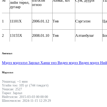
№
олгосон
Аймаг, хот
Сум, дүүрэг
Та
лийн төрөл,
огноо
дугаар
1
11101X
2006.01.12
Төв
Сэргэлэн
Ца
2
13155X
2008.01.10
Төв
Алтанбулаг
Бо
Ангилал
Мэдээ мэдээлэл
Зарлал
Ханш үнэ
Видео мэдээ
Видео мэдээ
Ний
Мэдээлэл
Уншихад: ~1 мин
Үгийн тоо: 105 үг (744 тэмдэгт)
Уншсан: 2527
Төрөл: Зарлал
Нийтэлсэн: 2015-03-03 00:00:00
Шинэчилсэн: 2024-11-15 12:29:29