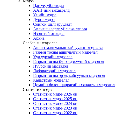
Мэдээ
Цаг үе, үйл явдал
ААН-ийн анхааралд
Үнийн мэдээ
Дүрст мэдээ
Сонгон шалгаруулалт
Авлигын эсрэг үйл ажиллагаа
Нээлттэй өгөгдөл
Архив
Салбарын мэдээлэл
Ашигт малтмалын хайгуулын мэдээлэл
Газрын тосны ашиглалтын мэдээлэл
Уул уурхайн мэдээлэл
Газрын тосны бүтээгдэхүүний мэдээлэл
Нүүрсний мэдээлэл
Лабораторийн мэдээлэл
Газрын тосны эрэл, хайгуулын мэдээлэл
Кадастрын мэдээлэл
Цөмийн болон цацрагийн хяналтын мэдээлэл
Статистик мэдээ
Статистик мэдээ 2026 он
Статистик мэдээ 2025 он
Статистик мэдээ 2024 он
Статистик мэдээ 2023 он
Статистик мэдээ 2022 он