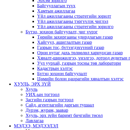
Эрхэм зорилго
Байгууллагын түүх
Хамтын ажиллагаа
Үйл ажиллагааны стратегийн зорилт
Үйл ажиллагааны тэргүүлэх чиглэл
Үйл ажиллагааны стратегийн зорилго
Бүтэц, зохион байгуулалт, чиг үүрэг
Төрийн захиргааны удирдлагын газар
Хайгуул, ашиглалтын газар
Газрын тос, бүтээгдэхүүний газар
Орон нутаг дахь төлөөлөл хариуцсан газар
Хяналт-шинжилгээ, үнэлгээ, дотоод аудитын 
Уул уурхай, газрын тосны төв лаборатори
Кадастрын хэлтэс
Бүтэц зохион байгуулалт
Цөмийн болон цацрагийн хяналтын хэлтэс
ХУУЛЬ, ЭРХ ЗҮЙ
Хууль
УИХ-ын тогтоол
Засгийн газрын тогтоол
Сайд, агентлагийн даргын тушаал
Дүрэм, журам, заавар
Хууль, эрх зүйн баримт бичгийн төсөл
Лавлагаа
МЭДЭЭ, МЭДЭЭЛЭЛ