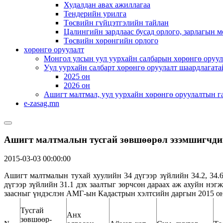
Худалдан авах ажиллагаа
Тендерийн урилга
Төсвийн гүйцэтгэлийн тайлан
Цалингийн зардлаас бусад орлого, зарлагын м
Төсвийн хөрөнгийн орлого
хөрөнгө оруулалт
Монгол улсын уул уурхайн салбарын хөрөнгө оруул
Уул уурхайн салбарт хөрөнгө оруулалт шаардлагата
2025 он
2026 он
Ашигт малтмал, уул уурхайн хөрөнгө оруулалтын г
e-zasag.mn
Ашигт малтмалын тусгай зөвшөөрөл эзэмшигчди
2015-03-03 00:00:00
Ашигт малтмалын тухай хуулийн 34 дүгээр зүйлийн 34.2, 34.6
дүгээр зүйлийн 31.1 дэх заалтыг зөрчсөн дараах аж ахуйн н
заасныг үндэслэн АМГ-ын Кадастрын хэлтсийн даргын 2015 он
Тусгай
Анх
зөвшөөр-