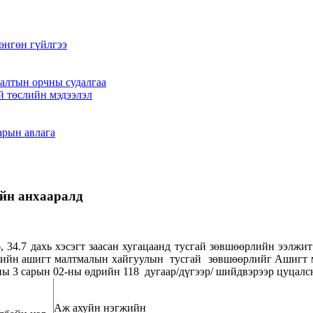
өнгөн гүйлгээ
алтын орчны судалгаа
й төслийн мэдээлэл
арын авлага
йн анхааралд
, 34.7 дахь хэсэгт заасан хугацаанд тусгай зөвшөөрлийн ээлж
эгжийн ашигт малтмалын хайгуулын тусгай зөвшөөрлийг Ашигт ма
ы 3 сарын 02-ны өдрийн 118 дугаар/дүгээр/ шийдвэрээр цуцалс
Аж ахуйн нэгжийн