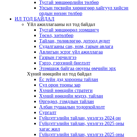
Тусгай зөвшөөрлийн төлбөр
Улсын төсвийн хөрөнгөөр хайгуул хийсэн
ордын нөхөн төлбөр
ИЛ ТОД БАЙДАЛ
Үйл ажиллагааны ил тод байдал
Тусгай зөвшөөрөл эзэмшигч
Төсөл, хөтөлбөр
Тайлан, төлөвлөгөө, дотоод аудит
Судалгааны сан, ном, гарын авлага
Авлигын эсрэг үйл ажиллагаа
Газрын гэрчилгээ
Гэрээ, гэрээний биелэлт
Эзэмшиж байгаа оюуны өмчийн эрх
Хүний нөөцийн ил тод байдал
Ёс зүйн дэд хорооны тайлан
Сул орон тооны зар
Хүний нөөцийн стратеги
Хүний нөөцийн мэдээ, тайлан
Өргөдөл, гомдлын тайлан
Албан тушаалын тодорхойлолт
Сургалт
Гүйцэтгэлийн тайлан, үнэлгээ 2024 он
Гүйцэтгэлийн тайлан, үнэлгээ 2025 оны
хагас жил
Гүйцэтгэлийн тайлан, үнэлгээ 2025 оны