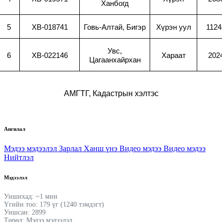
Ханбогд
5
XB-018741
Говь-Алтай, Бигэр
Хүрэн уул
1124
Увс,
6
XB-022146
Хараат
202
Цагаанхайрхан
АМГТГ, Кадастрын хэлтэс
Ангилал
Мэдээ мэдээлэл
Зарлал
Ханш үнэ
Видео мэдээ
Видео мэдээ
Нийтлэл
Мэдээлэл
Уншихад: ~1 мин
Үгийн тоо: 179 үг (1240 тэмдэгт)
Уншсан: 2899
Төрөл: Мэдээ мэдээлэл