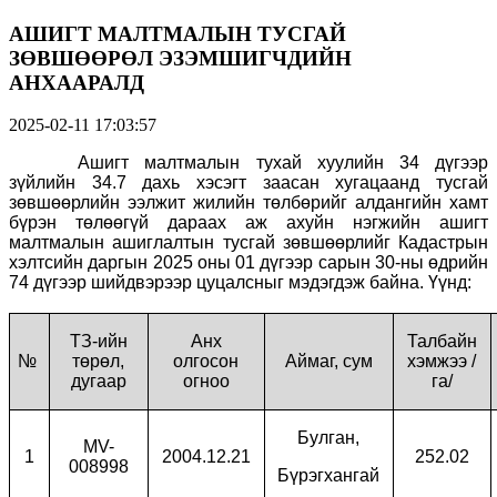
АШИГТ МАЛТМАЛЫН ТУСГАЙ
ЗӨВШӨӨРӨЛ ЭЗЭМШИГЧДИЙН
АНХААРАЛД
2025-02-11 17:03:57
Ашигт малтмалын тухай хуулийн 34 дүгээр
зүйлийн 34.7 дахь хэсэгт заасан хугацаанд тусгай
зөвшөөрлийн ээлжит жилийн төлбөрийг алдангийн хамт
бүрэн төлөөгүй дараах аж ахуйн нэгжийн ашигт
малтмалын ашиглалтын тусгай зөвшөөрлийг Кадастрын
хэлтсийн даргын 2025 оны 01 дүгээр сарын 30-ны өдрийн
74 дүгээр шийдвэрээр цуцалсныг мэдэгдэж байна. Үүнд:
ТЗ-ийн
Анх
Талбайн
№
төрөл,
олгосон
Аймаг, сум
хэмжээ /
дугаар
огноо
га/
Булган,
MV-
1
2004.12.21
252.02
008998
Бүрэгхангай