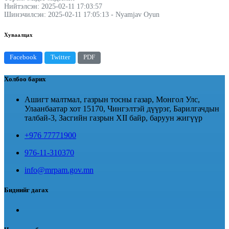
Нийтэлсэн: 2025-02-11 17:03:57
Шинэчилсэн: 2025-02-11 17:05:13 - Nyamjav Oyun
Хуваалцах
Facebook
Twitter
PDF
Холбоо барих
Ашигт малтмал, газрын тосны газар, Монгол Улс,
Улаанбаатар хот 15170, Чингэлтэй дүүрэг, Барилгачдын
талбай-3, Засгийн газрын XII байр, баруун жигүүр
+976 77771900
976-11-310370
info@mrpam.gov.mn
Биднийг дагах