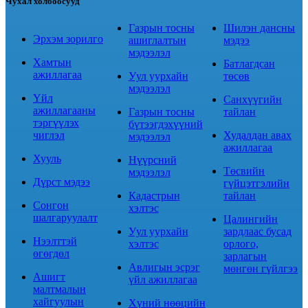
Чухал холбоосууд
Газрын тосны
Шилэн дансны
Эрхэм зорилго
ашиглалтын
мэдээ
мэдээлэл
Хамтын
Батлагдсан
ажиллагаа
Уул уурхайн
төсөв
мэдээлэл
Үйл
Санхүүгийн
ажиллагааны
Газрын тосны
тайлан
тэргүүлэх
бүтээгдэхүүний
чиглэл
Худалдан авах
мэдээлэл
ажиллагаа
Хууль
Нүүрсний
Төсвийн
мэдээлэл
Дүрст мэдээ
гүйцэтгэлийн
Кадастрын
тайлан
Сонгон
хэлтэс
шалгаруулалт
Цалингийн
Уул уурхайн
зардлаас бусад
Нээлттэй
хэлтэс
орлого,
өгөгдөл
зарлагын
Авлигын эсрэг
мөнгөн гүйлгээ
Ашигт
үйл ажиллагаа
малтмалын
хайгуулын
Хүний нөөцийн