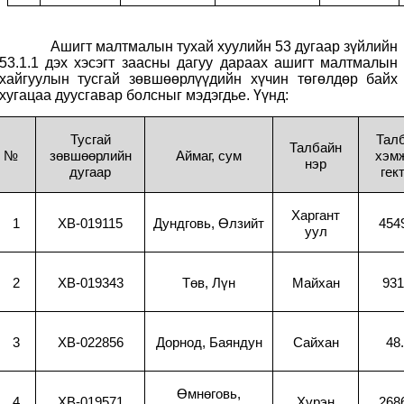
Ашигт малтмалын тухай хуулийн 53 дугаар зүйлийн
53.1.1 дэх хэсэгт заасны дагуу дараах ашигт малтмалын
хайгуулын тусгай зөвшөөрлүүдийн хүчин төгөлдөр байх
хугацаа дуусгавар болсныг мэдэгдье. Үүнд:
Тусгай
Тал
Талбайн
№
зөвшөөрлийн
Аймаг, сум
хэмж
нэр
дугаар
гек
Харгант
1
XB-019115
Дундговь, Өлзийт
454
уул
2
XB-019343
Төв, Лүн
Майхан
931
3
XB-022856
Дорнод, Баяндун
Сайхан
48
Өмнөговь,
4
XB-019571
Хүрэн
268