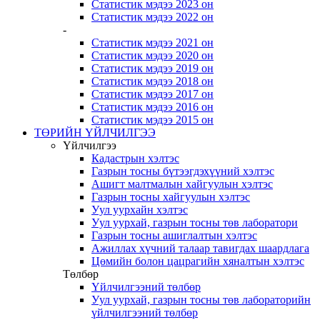
Статистик мэдээ 2023 он
Статистик мэдээ 2022 он
-
Статистик мэдээ 2021 он
Статистик мэдээ 2020 он
Статистик мэдээ 2019 он
Статистик мэдээ 2018 он
Статистик мэдээ 2017 он
Статистик мэдээ 2016 он
Статистик мэдээ 2015 он
ТӨРИЙН ҮЙЛЧИЛГЭЭ
Үйлчилгээ
Кадастрын хэлтэс
Газрын тосны бүтээгдэхүүний хэлтэс
Ашигт малтмалын хайгуулын хэлтэс
Газрын тосны хайгуулын хэлтэс
Уул уурхайн хэлтэс
Уул уурхай, газрын тосны төв лаборатори
Газрын тосны ашиглалтын хэлтэс
Ажиллах хүчний талаар тавигдах шаардлага
Цөмийн болон цацрагийн хяналтын хэлтэс
Төлбөр
Үйлчилгээний төлбөр
Уул уурхай, газрын тосны төв лабораторийн
үйлчилгээний төлбөр