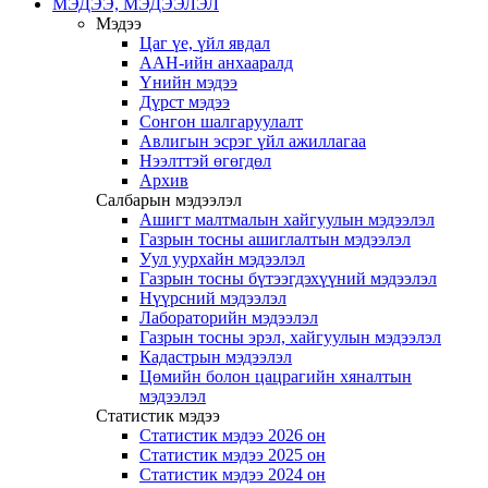
МЭДЭЭ, МЭДЭЭЛЭЛ
Мэдээ
Цаг үе, үйл явдал
ААН-ийн анхааралд
Үнийн мэдээ
Дүрст мэдээ
Сонгон шалгаруулалт
Авлигын эсрэг үйл ажиллагаа
Нээлттэй өгөгдөл
Архив
Салбарын мэдээлэл
Ашигт малтмалын хайгуулын мэдээлэл
Газрын тосны ашиглалтын мэдээлэл
Уул уурхайн мэдээлэл
Газрын тосны бүтээгдэхүүний мэдээлэл
Нүүрсний мэдээлэл
Лабораторийн мэдээлэл
Газрын тосны эрэл, хайгуулын мэдээлэл
Кадастрын мэдээлэл
Цөмийн болон цацрагийн хяналтын
мэдээлэл
Статистик мэдээ
Статистик мэдээ 2026 он
Статистик мэдээ 2025 он
Статистик мэдээ 2024 он