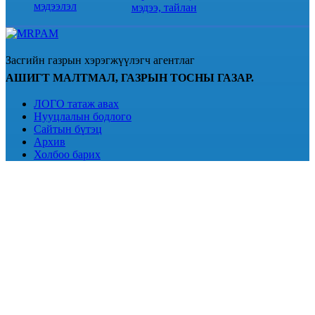
мэдээлэл
мэдээ, тайлан
Засгийн газрын хэрэгжүүлэгч агентлаг
АШИГТ МАЛТМАЛ, ГАЗРЫН ТОСНЫ ГАЗАР.
ЛОГО татаж авах
Нууцлалын бодлого
Сайтын бүтэц
Архив
Холбоо барих