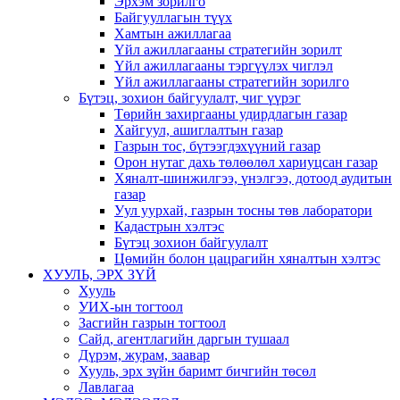
Эрхэм зорилго
Байгууллагын түүх
Хамтын ажиллагаа
Үйл ажиллагааны стратегийн зорилт
Үйл ажиллагааны тэргүүлэх чиглэл
Үйл ажиллагааны стратегийн зорилго
Бүтэц, зохион байгуулалт, чиг үүрэг
Төрийн захиргааны удирдлагын газар
Хайгуул, ашиглалтын газар
Газрын тос, бүтээгдэхүүний газар
Орон нутаг дахь төлөөлөл хариуцсан газар
Хяналт-шинжилгээ, үнэлгээ, дотоод аудитын
газар
Уул уурхай, газрын тосны төв лаборатори
Кадастрын хэлтэс
Бүтэц зохион байгуулалт
Цөмийн болон цацрагийн хяналтын хэлтэс
ХУУЛЬ, ЭРХ ЗҮЙ
Хууль
УИХ-ын тогтоол
Засгийн газрын тогтоол
Сайд, агентлагийн даргын тушаал
Дүрэм, журам, заавар
Хууль, эрх зүйн баримт бичгийн төсөл
Лавлагаа