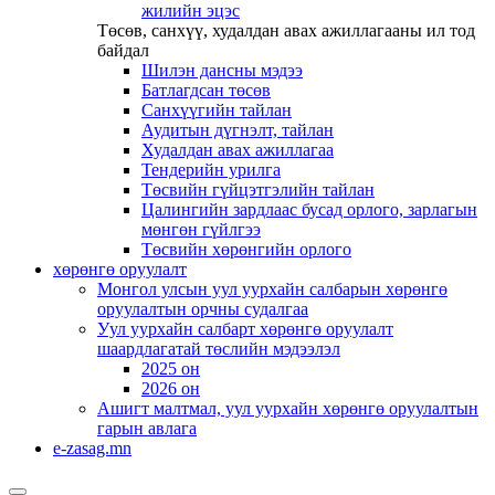
жилийн эцэс
Төсөв, санхүү, худалдан авах ажиллагааны ил тод
байдал
Шилэн дансны мэдээ
Батлагдсан төсөв
Санхүүгийн тайлан
Аудитын дүгнэлт, тайлан
Худалдан авах ажиллагаа
Тендерийн урилга
Төсвийн гүйцэтгэлийн тайлан
Цалингийн зардлаас бусад орлого, зарлагын
мөнгөн гүйлгээ
Төсвийн хөрөнгийн орлого
хөрөнгө оруулалт
Монгол улсын уул уурхайн салбарын хөрөнгө
оруулалтын орчны судалгаа
Уул уурхайн салбарт хөрөнгө оруулалт
шаардлагатай төслийн мэдээлэл
2025 он
2026 он
Ашигт малтмал, уул уурхайн хөрөнгө оруулалтын
гарын авлага
e-zasag.mn