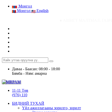
Монгол
Монгол
English
● АШИГТ МАЛТМАЛ, ГАЗРЫН ТОСНЫ ГАЗРЫ
Даваа - Баасан: 08:00 - 18:00
Бямба - Ням: амарна
11-11 Төв
(976) 110
БИДНИЙ ТУХАЙ
Үйл ажиллагааны зорилго, зорилт