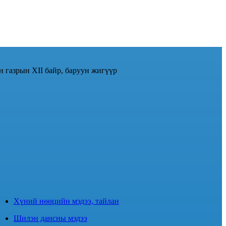
н газрын XII байр, баруун жигүүр
Хүний нөөцийн мэдээ, тайлан
Шилэн дансны мэдээ