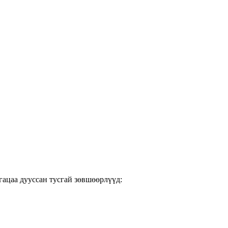
гацаа дууссан тусгай зөвшөөрлүүд: