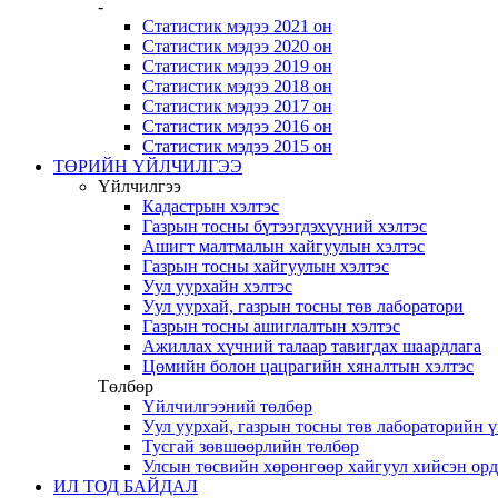
-
Статистик мэдээ 2021 он
Статистик мэдээ 2020 он
Статистик мэдээ 2019 он
Статистик мэдээ 2018 он
Статистик мэдээ 2017 он
Статистик мэдээ 2016 он
Статистик мэдээ 2015 он
ТӨРИЙН ҮЙЛЧИЛГЭЭ
Үйлчилгээ
Кадастрын хэлтэс
Газрын тосны бүтээгдэхүүний хэлтэс
Ашигт малтмалын хайгуулын хэлтэс
Газрын тосны хайгуулын хэлтэс
Уул уурхайн хэлтэс
Уул уурхай, газрын тосны төв лаборатори
Газрын тосны ашиглалтын хэлтэс
Ажиллах хүчний талаар тавигдах шаардлага
Цөмийн болон цацрагийн хяналтын хэлтэс
Төлбөр
Үйлчилгээний төлбөр
Уул уурхай, газрын тосны төв лабораторийн 
Тусгай зөвшөөрлийн төлбөр
Улсын төсвийн хөрөнгөөр хайгуул хийсэн ор
ИЛ ТОД БАЙДАЛ