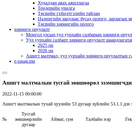
Худалдан авах ажиллагаа
Тендерийн урилга
Төсвийн гүйцэтгэлийн тайлан
Цалингийн зардлаас бусад орлого, зарлагын м
Төсвийн хөрөнгийн орлого
хөрөнгө оруулалт
Монгол улсын уул уурхайн салбарын хөрөнгө оруул
Уул уурхайн салбарт хөрөнгө оруулалт шаардлагата
2025 он
2026 он
Ашигт малтмал, уул уурхайн хөрөнгө оруулалтын г
e-zasag.mn
Ашигт малтмалын тусгай зөвшөөрөл эзэмшигчди
2022-11-15 00:00:00
Ашигт малтмалын тухай хуулийн 53 дугаар зүйлийн 53.1.1 дэх 
Тусгай
№
зөвшөөрлийн
Аймаг, сум
Талбайн нэр
Гек
дугаар