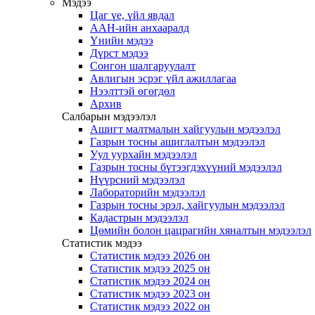
Мэдээ
Цаг үе, үйл явдал
ААН-ийн анхааралд
Үнийн мэдээ
Дүрст мэдээ
Сонгон шалгаруулалт
Авлигын эсрэг үйл ажиллагаа
Нээлттэй өгөгдөл
Архив
Салбарын мэдээлэл
Ашигт малтмалын хайгуулын мэдээлэл
Газрын тосны ашиглалтын мэдээлэл
Уул уурхайн мэдээлэл
Газрын тосны бүтээгдэхүүний мэдээлэл
Нүүрсний мэдээлэл
Лабораторийн мэдээлэл
Газрын тосны эрэл, хайгуулын мэдээлэл
Кадастрын мэдээлэл
Цөмийн болон цацрагийн хяналтын мэдээлэл
Статистик мэдээ
Статистик мэдээ 2026 он
Статистик мэдээ 2025 он
Статистик мэдээ 2024 он
Статистик мэдээ 2023 он
Статистик мэдээ 2022 он