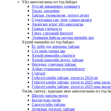
Үйл ажиллагааны ил тод байдал
Тусгай зөвшөөрөл эзэмшигч
Төсөл, хөтөлбөр
Тайлан, төлөвлөгөө, дотоод аудит
Судалгааны сан, ном, гарын авлага
Авлигын эсрэг үйл ажиллагаа
Газрын гэрчилгээ
Гэрээ, гэрээний биелэлт
Эзэмшиж байгаа оюуны өмчийн эрх
Хүний нөөцийн ил тод байдал
Ёс зүйн дэд хорооны тайлан
Сул орон тооны зар
Хүний нөөцийн стратеги
Хүний нөөцийн мэдээ, тайлан
Өргөдөл, гомдлын тайлан
Албан тушаалын тодорхойлолт
Сургалт
Гүйцэтгэлийн тайлан, үнэлгээ 2024 он
Гүйцэтгэлийн тайлан, үнэлгээ 2025 оны хага
Гүйцэтгэлийн тайлан, үнэлгээ 2025 оны жили
Төсөв, санхүү, худалдан авах ажиллагааны ил тод б
Шилэн дансны мэдээ
Батлагдсан төсөв
Санхүүгийн тайлан
Аудитын дүгнэлт, тайлан