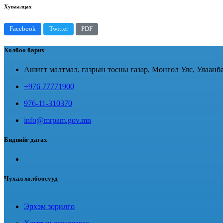
Хуваалцах
Facebook
Twitter
PDF
Холбоо барих
Ашигт малтмал, газрын тосны газар, Монгол Улс, Улаанба
+976 77771900
976-11-310370
info@mrpam.gov.mn
Биднийг дагах
Чухал холбоосууд
Эрхэм зорилго