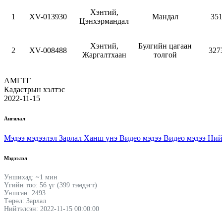
Хэнтий,
1
XV-013930
Мандал
351
Цэнхэрмандал
Хэнтий,
Булгийн цагаан
2
XV-008488
327
Жаргалтхаан
толгой
АМГТГ
Кадастрын хэлтэс
2022-11-15
Ангилал
Мэдээ мэдээлэл
Зарлал
Ханш үнэ
Видео мэдээ
Видео мэдээ
Ний
Мэдээлэл
Уншихад: ~1 мин
Үгийн тоо: 56 үг (399 тэмдэгт)
Уншсан: 2493
Төрөл: Зарлал
Нийтэлсэн: 2022-11-15 00:00:00