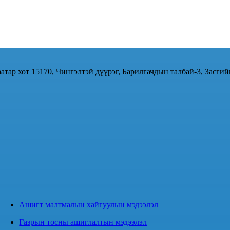
атар хот 15170, Чингэлтэй дүүрэг, Барилгачдын талбай-3, Засгий
Ашигт малтмалын хайгуулын мэдээлэл
Газрын тосны ашиглалтын мэдээлэл