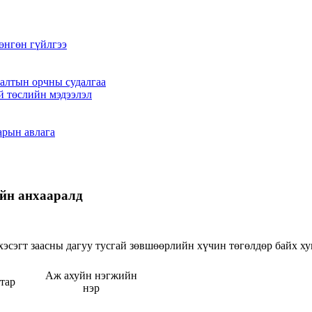
өнгөн гүйлгээ
алтын орчны судалгаа
й төслийн мэдээлэл
арын авлага
йн анхааралд
хэсэгт заасны дагуу тусгай зөвшөөрлийн хүчин төгөлдөр байх ху
Аж ахуйн нэгжийн
тар
нэр