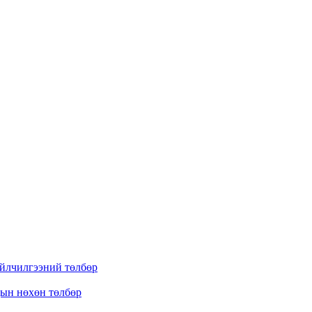
үйлчилгээний төлбөр
дын нөхөн төлбөр