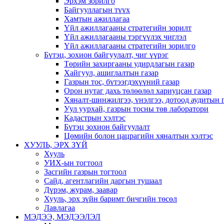
Эрхэм зорилго
Байгууллагын түүх
Хамтын ажиллагаа
Үйл ажиллагааны стратегийн зорилт
Үйл ажиллагааны тэргүүлэх чиглэл
Үйл ажиллагааны стратегийн зорилго
Бүтэц, зохион байгуулалт, чиг үүрэг
Төрийн захиргааны удирдлагын газар
Хайгуул, ашиглалтын газар
Газрын тос, бүтээгдэхүүний газар
Орон нутаг дахь төлөөлөл хариуцсан газар
Хяналт-шинжилгээ, үнэлгээ, дотоод аудитын 
Уул уурхай, газрын тосны төв лаборатори
Кадастрын хэлтэс
Бүтэц зохион байгуулалт
Цөмийн болон цацрагийн хяналтын хэлтэс
ХУУЛЬ, ЭРХ ЗҮЙ
Хууль
УИХ-ын тогтоол
Засгийн газрын тогтоол
Сайд, агентлагийн даргын тушаал
Дүрэм, журам, заавар
Хууль, эрх зүйн баримт бичгийн төсөл
Лавлагаа
МЭДЭЭ, МЭДЭЭЛЭЛ