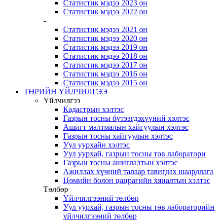
Статистик мэдээ 2023 он
Статистик мэдээ 2022 он
-
Статистик мэдээ 2021 он
Статистик мэдээ 2020 он
Статистик мэдээ 2019 он
Статистик мэдээ 2018 он
Статистик мэдээ 2017 он
Статистик мэдээ 2016 он
Статистик мэдээ 2015 он
ТӨРИЙН ҮЙЛЧИЛГЭЭ
Үйлчилгээ
Кадастрын хэлтэс
Газрын тосны бүтээгдэхүүний хэлтэс
Ашигт малтмалын хайгуулын хэлтэс
Газрын тосны хайгуулын хэлтэс
Уул уурхайн хэлтэс
Уул уурхай, газрын тосны төв лаборатори
Газрын тосны ашиглалтын хэлтэс
Ажиллах хүчний талаар тавигдах шаардлага
Цөмийн болон цацрагийн хяналтын хэлтэс
Төлбөр
Үйлчилгээний төлбөр
Уул уурхай, газрын тосны төв лабораторийн
үйлчилгээний төлбөр