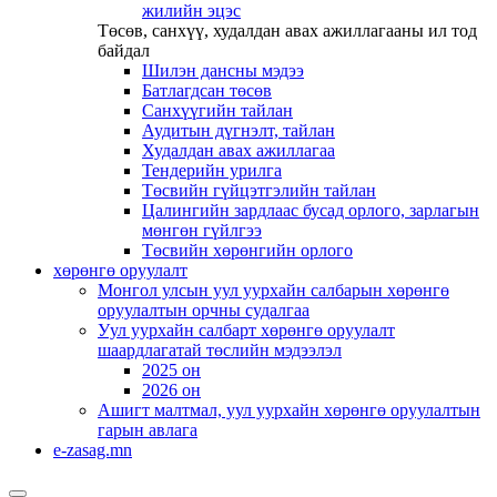
жилийн эцэс
Төсөв, санхүү, худалдан авах ажиллагааны ил тод
байдал
Шилэн дансны мэдээ
Батлагдсан төсөв
Санхүүгийн тайлан
Аудитын дүгнэлт, тайлан
Худалдан авах ажиллагаа
Тендерийн урилга
Төсвийн гүйцэтгэлийн тайлан
Цалингийн зардлаас бусад орлого, зарлагын
мөнгөн гүйлгээ
Төсвийн хөрөнгийн орлого
хөрөнгө оруулалт
Монгол улсын уул уурхайн салбарын хөрөнгө
оруулалтын орчны судалгаа
Уул уурхайн салбарт хөрөнгө оруулалт
шаардлагатай төслийн мэдээлэл
2025 он
2026 он
Ашигт малтмал, уул уурхайн хөрөнгө оруулалтын
гарын авлага
e-zasag.mn