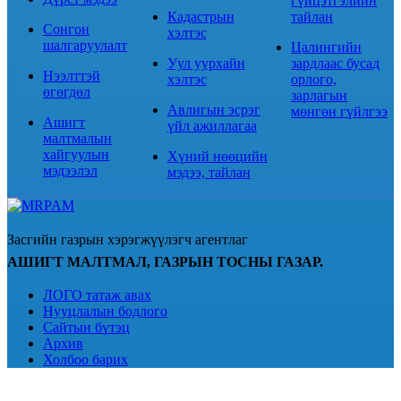
гүйцэтгэлийн
Кадастрын
тайлан
Сонгон
хэлтэс
шалгаруулалт
Цалингийн
Уул уурхайн
зардлаас бусад
Нээлттэй
хэлтэс
орлого,
өгөгдөл
зарлагын
Авлигын эсрэг
мөнгөн гүйлгээ
Ашигт
үйл ажиллагаа
малтмалын
хайгуулын
Хүний нөөцийн
мэдээлэл
мэдээ, тайлан
Засгийн газрын хэрэгжүүлэгч агентлаг
АШИГТ МАЛТМАЛ, ГАЗРЫН ТОСНЫ ГАЗАР.
ЛОГО татаж авах
Нууцлалын бодлого
Сайтын бүтэц
Архив
Холбоо барих