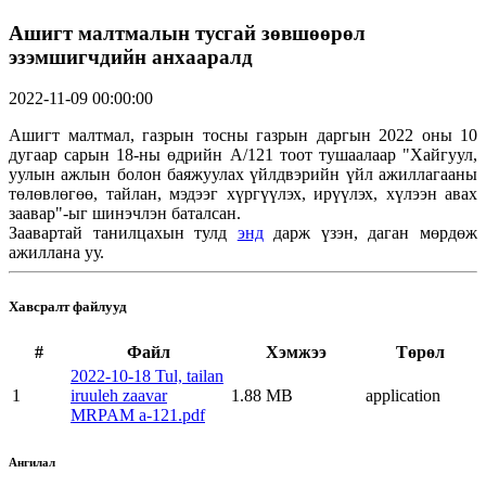
Ашигт малтмалын тусгай зөвшөөрөл
эзэмшигчдийн анхааралд
2022-11-09 00:00:00
Ашигт малтмал, газрын тосны газрын даргын 2022 оны 10
дугаар сарын 18-ны өдрийн А/121 тоот тушаалаар "Хайгуул,
уулын ажлын болон баяжуулах үйлдвэрийн үйл ажиллагааны
төлөвлөгөө, тайлан, мэдээг хүргүүлэх, ирүүлэх, хүлээн авах
заавар"-ыг шинэчлэн баталсан.
Заавартай танилцахын тулд
энд
дарж үзэн, даган мөрдөж
ажиллана уу.
Хавсралт файлууд
#
Файл
Хэмжээ
Төрөл
2022-10-18 Tul, tailan
1
iruuleh zaavar
1.88 MB
application
MRPAM a-121.pdf
Ангилал