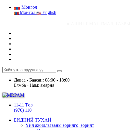
Монгол
Монгол
English
● АШИГТ МАЛТМАЛ, ГАЗРЫН ТОСНЫ ГА
Даваа - Баасан: 08:00 - 18:00
Бямба - Ням: амарна
11-11 Төв
(976) 110
БИДНИЙ ТУХАЙ
Үйл ажиллагааны зорилго, зорилт