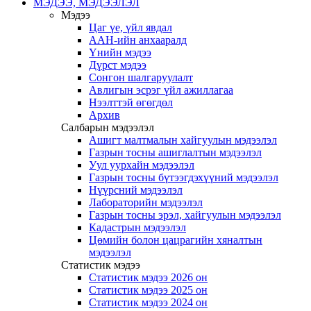
МЭДЭЭ, МЭДЭЭЛЭЛ
Мэдээ
Цаг үе, үйл явдал
ААН-ийн анхааралд
Үнийн мэдээ
Дүрст мэдээ
Сонгон шалгаруулалт
Авлигын эсрэг үйл ажиллагаа
Нээлттэй өгөгдөл
Архив
Салбарын мэдээлэл
Ашигт малтмалын хайгуулын мэдээлэл
Газрын тосны ашиглалтын мэдээлэл
Уул уурхайн мэдээлэл
Газрын тосны бүтээгдэхүүний мэдээлэл
Нүүрсний мэдээлэл
Лабораторийн мэдээлэл
Газрын тосны эрэл, хайгуулын мэдээлэл
Кадастрын мэдээлэл
Цөмийн болон цацрагийн хяналтын
мэдээлэл
Статистик мэдээ
Статистик мэдээ 2026 он
Статистик мэдээ 2025 он
Статистик мэдээ 2024 он