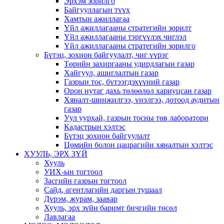
Эрхэм зорилго
Байгууллагын түүх
Хамтын ажиллагаа
Үйл ажиллагааны стратегийн зорилт
Үйл ажиллагааны тэргүүлэх чиглэл
Үйл ажиллагааны стратегийн зорилго
Бүтэц, зохион байгуулалт, чиг үүрэг
Төрийн захиргааны удирдлагын газар
Хайгуул, ашиглалтын газар
Газрын тос, бүтээгдэхүүний газар
Орон нутаг дахь төлөөлөл хариуцсан газар
Хяналт-шинжилгээ, үнэлгээ, дотоод аудитын
газар
Уул уурхай, газрын тосны төв лаборатори
Кадастрын хэлтэс
Бүтэц зохион байгуулалт
Цөмийн болон цацрагийн хяналтын хэлтэс
ХУУЛЬ, ЭРХ ЗҮЙ
Хууль
УИХ-ын тогтоол
Засгийн газрын тогтоол
Сайд, агентлагийн даргын тушаал
Дүрэм, журам, заавар
Хууль, эрх зүйн баримт бичгийн төсөл
Лавлагаа