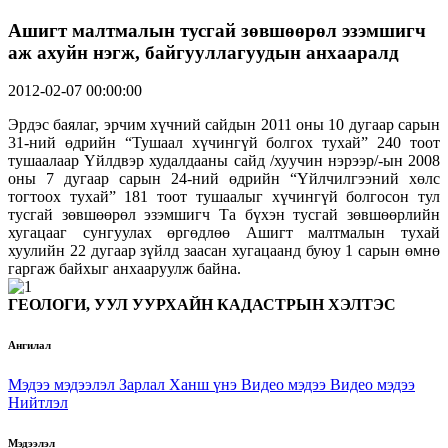
Ашигт малтмалын тусгай зөвшөөрөл эзэмшигч
аж ахуйн нэгж, байгууллагуудын анхааралд
2012-02-07 00:00:00
Эрдэс баялаг, эрчим хүчний сайдын 2011 оны 10 дугаар сарын
31-ний өдрийн “Тушаал хүчингүй болгох тухай” 240 тоот
тушаалаар Үйлдвэр худалдааны сайд /хуучин нэрээр/-ын 2008
оны 7 дугаар сарын 24-ний өдрийн “Үйлчилгээний хөлс
тогтоох тухай” 181 тоот тушаалыг хүчингүй болгосон тул
тусгай зөвшөөрөл эзэмшигч Та бүхэн тусгай зөвшөөрлийн
хугацааг сунгуулах өргөдлөө Ашигт малтмалын тухай
хуулийн 22 дугаар зүйлд заасан хугацаанд буюу 1 сарын өмнө
гаргаж байхыг анхааруулж байна.
ГЕОЛОГИ, УУЛ УУРХАЙН КАДАСТРЫН ХЭЛТЭС
Ангилал
Мэдээ мэдээлэл
Зарлал
Ханш үнэ
Видео мэдээ
Видео мэдээ
Нийтлэл
Мэдээлэл