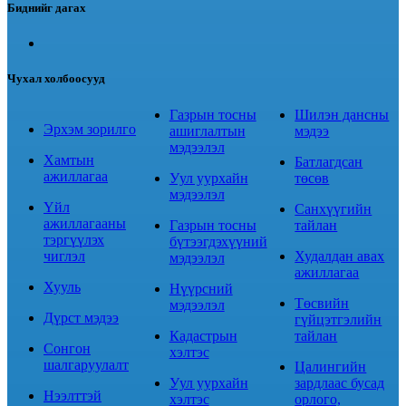
Биднийг дагах
Чухал холбоосууд
Газрын тосны
Шилэн дансны
Эрхэм зорилго
ашиглалтын
мэдээ
мэдээлэл
Хамтын
Батлагдсан
ажиллагаа
Уул уурхайн
төсөв
мэдээлэл
Үйл
Санхүүгийн
ажиллагааны
Газрын тосны
тайлан
тэргүүлэх
бүтээгдэхүүний
чиглэл
Худалдан авах
мэдээлэл
ажиллагаа
Хууль
Нүүрсний
Төсвийн
мэдээлэл
Дүрст мэдээ
гүйцэтгэлийн
Кадастрын
тайлан
Сонгон
хэлтэс
шалгаруулалт
Цалингийн
Уул уурхайн
зардлаас бусад
Нээлттэй
хэлтэс
орлого,