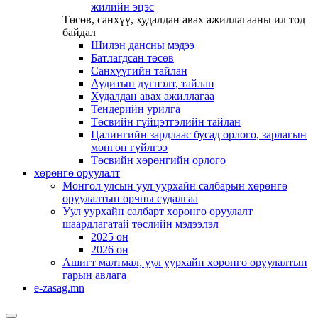
жилийн эцэс
Төсөв, санхүү, худалдан авах ажиллагааны ил тод
байдал
Шилэн дансны мэдээ
Батлагдсан төсөв
Санхүүгийн тайлан
Аудитын дүгнэлт, тайлан
Худалдан авах ажиллагаа
Тендерийн урилга
Төсвийн гүйцэтгэлийн тайлан
Цалингийн зардлаас бусад орлого, зарлагын
мөнгөн гүйлгээ
Төсвийн хөрөнгийн орлого
хөрөнгө оруулалт
Монгол улсын уул уурхайн салбарын хөрөнгө
оруулалтын орчны судалгаа
Уул уурхайн салбарт хөрөнгө оруулалт
шаардлагатай төслийн мэдээлэл
2025 он
2026 он
Ашигт малтмал, уул уурхайн хөрөнгө оруулалтын
гарын авлага
e-zasag.mn