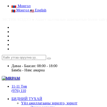
Монгол
Монгол
English
шигт малтмалын ашиглалтын болон хайгуулын хүчин төгөлдөр тус
Даваа - Баасан: 08:00 - 18:00
Бямба - Ням: амарна
11-11 Төв
(976) 110
БИДНИЙ ТУХАЙ
Үйл ажиллагааны зорилго, зорилт