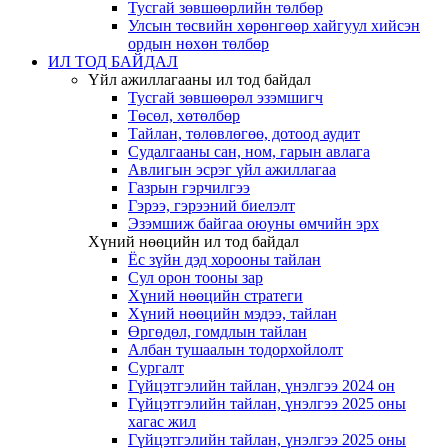
Тусгай зөвшөөрлийн төлбөр
Улсын төсвийн хөрөнгөөр хайгуул хийсэн
ордын нөхөн төлбөр
ИЛ ТОД БАЙДАЛ
Үйл ажиллагааны ил тод байдал
Тусгай зөвшөөрөл эзэмшигч
Төсөл, хөтөлбөр
Тайлан, төлөвлөгөө, дотоод аудит
Судалгааны сан, ном, гарын авлага
Авлигын эсрэг үйл ажиллагаа
Газрын гэрчилгээ
Гэрээ, гэрээний биелэлт
Эзэмшиж байгаа оюуны өмчийн эрх
Хүний нөөцийн ил тод байдал
Ёс зүйн дэд хорооны тайлан
Сул орон тооны зар
Хүний нөөцийн стратеги
Хүний нөөцийн мэдээ, тайлан
Өргөдөл, гомдлын тайлан
Албан тушаалын тодорхойлолт
Сургалт
Гүйцэтгэлийн тайлан, үнэлгээ 2024 он
Гүйцэтгэлийн тайлан, үнэлгээ 2025 оны
хагас жил
Гүйцэтгэлийн тайлан, үнэлгээ 2025 оны