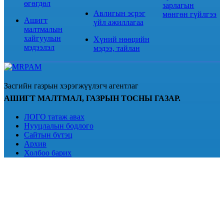
өгөгдөл
зарлагын
Авлигын эсрэг
мөнгөн гүйлгээ
Ашигт
үйл ажиллагаа
малтмалын
хайгуулын
Хүний нөөцийн
мэдээлэл
мэдээ, тайлан
Засгийн газрын хэрэгжүүлэгч агентлаг
АШИГТ МАЛТМАЛ, ГАЗРЫН ТОСНЫ ГАЗАР.
ЛОГО татаж авах
Нууцлалын бодлого
Сайтын бүтэц
Архив
Холбоо барих