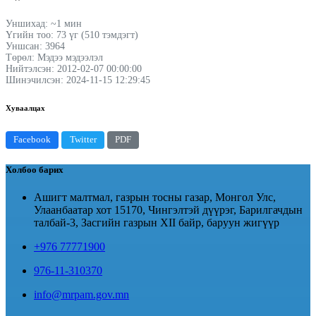
Уншихад: ~1 мин
Үгийн тоо: 73 үг (510 тэмдэгт)
Уншсан: 3964
Төрөл: Мэдээ мэдээлэл
Нийтэлсэн: 2012-02-07 00:00:00
Шинэчилсэн: 2024-11-15 12:29:45
Хуваалцах
Facebook
Twitter
PDF
Холбоо барих
Ашигт малтмал, газрын тосны газар, Монгол Улс,
Улаанбаатар хот 15170, Чингэлтэй дүүрэг, Барилгачдын
талбай-3, Засгийн газрын XII байр, баруун жигүүр
+976 77771900
976-11-310370
info@mrpam.gov.mn