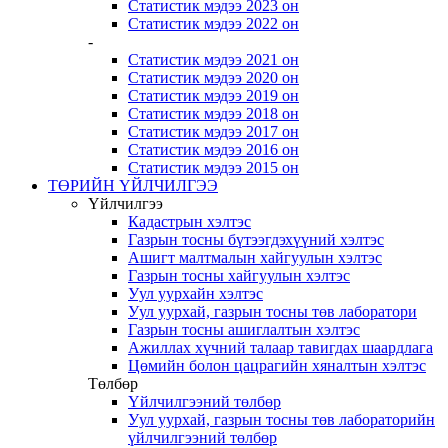
Статистик мэдээ 2023 он
Статистик мэдээ 2022 он
-
Статистик мэдээ 2021 он
Статистик мэдээ 2020 он
Статистик мэдээ 2019 он
Статистик мэдээ 2018 он
Статистик мэдээ 2017 он
Статистик мэдээ 2016 он
Статистик мэдээ 2015 он
ТӨРИЙН ҮЙЛЧИЛГЭЭ
Үйлчилгээ
Кадастрын хэлтэс
Газрын тосны бүтээгдэхүүний хэлтэс
Ашигт малтмалын хайгуулын хэлтэс
Газрын тосны хайгуулын хэлтэс
Уул уурхайн хэлтэс
Уул уурхай, газрын тосны төв лаборатори
Газрын тосны ашиглалтын хэлтэс
Ажиллах хүчний талаар тавигдах шаардлага
Цөмийн болон цацрагийн хяналтын хэлтэс
Төлбөр
Үйлчилгээний төлбөр
Уул уурхай, газрын тосны төв лабораторийн
үйлчилгээний төлбөр