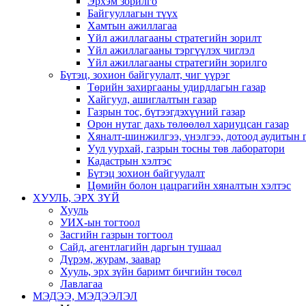
Эрхэм зорилго
Байгууллагын түүх
Хамтын ажиллагаа
Үйл ажиллагааны стратегийн зорилт
Үйл ажиллагааны тэргүүлэх чиглэл
Үйл ажиллагааны стратегийн зорилго
Бүтэц, зохион байгуулалт, чиг үүрэг
Төрийн захиргааны удирдлагын газар
Хайгуул, ашиглалтын газар
Газрын тос, бүтээгдэхүүний газар
Орон нутаг дахь төлөөлөл хариуцсан газар
Хяналт-шинжилгээ, үнэлгээ, дотоод аудитын 
Уул уурхай, газрын тосны төв лаборатори
Кадастрын хэлтэс
Бүтэц зохион байгуулалт
Цөмийн болон цацрагийн хяналтын хэлтэс
ХУУЛЬ, ЭРХ ЗҮЙ
Хууль
УИХ-ын тогтоол
Засгийн газрын тогтоол
Сайд, агентлагийн даргын тушаал
Дүрэм, журам, заавар
Хууль, эрх зүйн баримт бичгийн төсөл
Лавлагаа
МЭДЭЭ, МЭДЭЭЛЭЛ