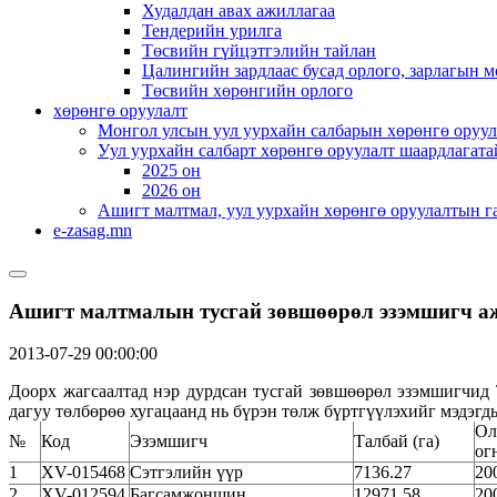
Худалдан авах ажиллагаа
Тендерийн урилга
Төсвийн гүйцэтгэлийн тайлан
Цалингийн зардлаас бусад орлого, зарлагын м
Төсвийн хөрөнгийн орлого
хөрөнгө оруулалт
Монгол улсын уул уурхайн салбарын хөрөнгө оруул
Уул уурхайн салбарт хөрөнгө оруулалт шаардлагата
2025 он
2026 он
Ашигт малтмал, уул уурхайн хөрөнгө оруулалтын г
e-zasag.mn
Ашигт малтмалын тусгай зөвшөөрөл эзэмшигч аж
2013-07-29 00:00:00
Доорх жагсаалтад нэр дурдсан тусгай зөвшөөрөл эзэмшигчид 
дагуу төлбөрөө хугацаанд нь бүрэн төлж бүртгүүлэхийг мэдэгдь
Ол
№
Код
Эзэмшигч
Талбай (га)
ог
1
XV-015468
Сэтгэлийн үүр
7136.27
20
2
XV-012594
Багсамжоншин
12971.58
20