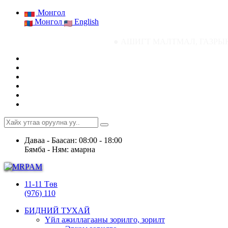
Монгол
Монгол
English
● АШИГТ МАЛТМАЛ, ГАЗРЫН ТОСНЫ ГАЗРЫН С
Даваа - Баасан: 08:00 - 18:00
Бямба - Ням: амарна
11-11 Төв
(976) 110
БИДНИЙ ТУХАЙ
Үйл ажиллагааны зорилго, зорилт