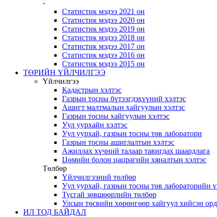
-
Статистик мэдээ 2021 он
Статистик мэдээ 2020 он
Статистик мэдээ 2019 он
Статистик мэдээ 2018 он
Статистик мэдээ 2017 он
Статистик мэдээ 2016 он
Статистик мэдээ 2015 он
ТӨРИЙН ҮЙЛЧИЛГЭЭ
Үйлчилгээ
Кадастрын хэлтэс
Газрын тосны бүтээгдэхүүний хэлтэс
Ашигт малтмалын хайгуулын хэлтэс
Газрын тосны хайгуулын хэлтэс
Уул уурхайн хэлтэс
Уул уурхай, газрын тосны төв лаборатори
Газрын тосны ашиглалтын хэлтэс
Ажиллах хүчний талаар тавигдах шаардлага
Цөмийн болон цацрагийн хяналтын хэлтэс
Төлбөр
Үйлчилгээний төлбөр
Уул уурхай, газрын тосны төв лабораторийн 
Тусгай зөвшөөрлийн төлбөр
Улсын төсвийн хөрөнгөөр хайгуул хийсэн ор
ИЛ ТОД БАЙДАЛ