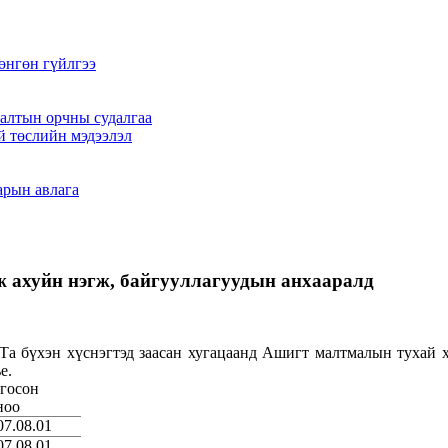
өнгөн гүйлгээ
алтын орчны судалгаа
й төслийн мэдээлэл
арын авлага
 ахуйн нэгж, байгууллагуудын анхааралд
Та бүхэн хүснэгтэд заасан хугацаанд Ашигт малтмалын тухай ху
е.
госон
ноо
07.08.01
07.08.01