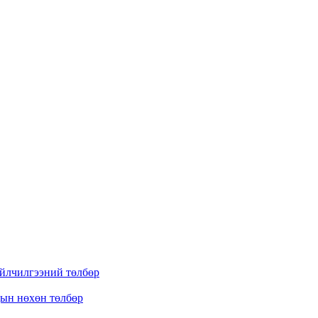
үйлчилгээний төлбөр
дын нөхөн төлбөр