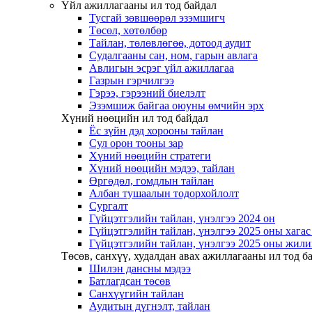
Үйл ажиллагааны ил тод байдал
Тусгай зөвшөөрөл эзэмшигч
Төсөл, хөтөлбөр
Тайлан, төлөвлөгөө, дотоод аудит
Судалгааны сан, ном, гарын авлага
Авлигын эсрэг үйл ажиллагаа
Газрын гэрчилгээ
Гэрээ, гэрээний биелэлт
Эзэмшиж байгаа оюуны өмчийн эрх
Хүний нөөцийн ил тод байдал
Ёс зүйн дэд хорооны тайлан
Сул орон тооны зар
Хүний нөөцийн стратеги
Хүний нөөцийн мэдээ, тайлан
Өргөдөл, гомдлын тайлан
Албан тушаалын тодорхойлолт
Сургалт
Гүйцэтгэлийн тайлан, үнэлгээ 2024 он
Гүйцэтгэлийн тайлан, үнэлгээ 2025 оны хага
Гүйцэтгэлийн тайлан, үнэлгээ 2025 оны жили
Төсөв, санхүү, худалдан авах ажиллагааны ил тод б
Шилэн дансны мэдээ
Батлагдсан төсөв
Санхүүгийн тайлан
Аудитын дүгнэлт, тайлан