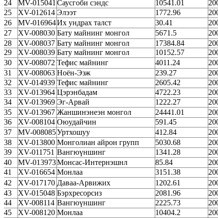
24
MV-015041
Саусгоби сэндс
10541.01
20
25
XV-012614
Элээт
1772.96
20
26
MV-016964
Их ундрах талст
30.41
20
27
XV-008030
Бату майнинг монгол
5671.5
20
28
XV-008037
Бату майнинг монгол
17384.84
20
29
XV-008039
Бату майнинг монгол
10152.57
20
30
XV-008072
Тефис майнинг
4011.24
20
31
XV-008063
Ноён-Ээж
239.27
20
32
XV-014939
Тефис майнинг
2605.42
20
33
XV-013964
Цэрэнбадам
4722.23
20
34
XV-013969
Эг-Арвай
1222.27
20
35
XV-013967
Жаншинэнеэн монгол
24441.01
20
36
XV-008104
Оюудайчин
591.45
20
37
MV-008085
Уртхошуу
412.84
20
38
XV-013800
Монголиан айрон групп
5030.68
20
39
XV-011751
Вангюүншинг
1341.28
20
40
MV-013973
Монсас-Интернэшнл
85.84
20
41
XV-016654
Монлаа
3151.38
20
42
XV-017170
Даваа-Арвижих
1202.61
20
43
XV-015048
Бэрхресорсиз
2081.96
20
44
XV-008114
Вангюүншинг
2225.73
20
45
XV-008120
Монлаа
10404.2
20