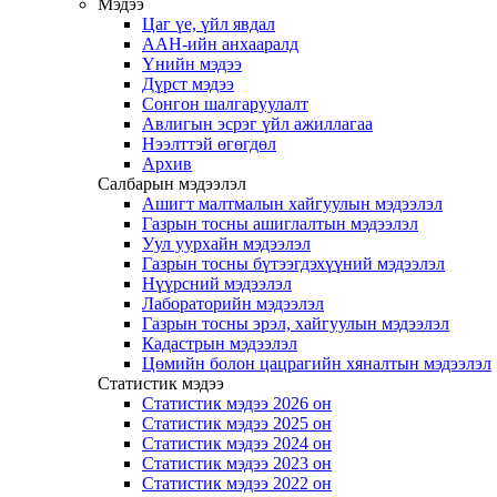
Мэдээ
Цаг үе, үйл явдал
ААН-ийн анхааралд
Үнийн мэдээ
Дүрст мэдээ
Сонгон шалгаруулалт
Авлигын эсрэг үйл ажиллагаа
Нээлттэй өгөгдөл
Архив
Салбарын мэдээлэл
Ашигт малтмалын хайгуулын мэдээлэл
Газрын тосны ашиглалтын мэдээлэл
Уул уурхайн мэдээлэл
Газрын тосны бүтээгдэхүүний мэдээлэл
Нүүрсний мэдээлэл
Лабораторийн мэдээлэл
Газрын тосны эрэл, хайгуулын мэдээлэл
Кадастрын мэдээлэл
Цөмийн болон цацрагийн хяналтын мэдээлэл
Статистик мэдээ
Статистик мэдээ 2026 он
Статистик мэдээ 2025 он
Статистик мэдээ 2024 он
Статистик мэдээ 2023 он
Статистик мэдээ 2022 он