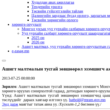
Худалдан авах ажиллагаа
Тендерийн урилга
Төсвийн гүйцэтгэлийн тайлан
Цалингийн зардлаас бусад орлого, зарлагын м
Төсвийн хөрөнгийн орлого
хөрөнгө оруулалт
Монгол улсын уул уурхайн салбарын хөрөнгө оруул
Уул уурхайн салбарт хөрөнгө оруулалт шаардлагата
2025 он
2026 он
Ашигт малтмал, уул уурхайн хөрөнгө оруулалтын г
e-zasag.mn
Ашигт малтмалын тусгай зөвшөөрөл эзэмшигч аж
2013-07-25 00:00:00
Зорилго
: Ашигт малтмалын тусгай зөвшөөрөл эзэмшигч Монгол
хөрөнгө оруулах сонирхолтой гадаад, дотоодын хөрөнгө оруула
Үүнд: Ашигт малтмалын тусгай зөвшөөрөл эзэмшигчид цааши
төслүүдийг дараах хаягаар илгээнэ үү.
batbold@mram.gov.mn
Энд дарж
маягтыг татаж авна уу. /
Хүснэгт-1,2
бөглөнө үү./