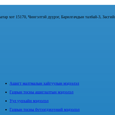
атар хот 15170, Чингэлтэй дүүрэг, Барилгачдын талбай-3, Засгий
Ашигт малтмалын хайгуулын мэдээлэл
Газрын тосны ашиглалтын мэдээлэл
Уул уурхайн мэдээлэл
Газрын тосны бүтээгдэхүүний мэдээлэл