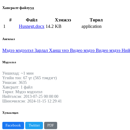
Хавсралт файлууд
#
Файл
Хэмжээ
Төрөл
1
Husnegt.docx
14.2 KB
application
Ангилал
Мэдээ мэдээлэл
Зарлал
Ханш үнэ
Видео мэдээ
Видео мэдээ
Ний
Мэдээлэл
Уншихад: ~1 мин
Үгийн тоо: 67 үг (565 тэмдэгт)
Уншсан: 3635
Хавсралт: 1 файл
Төрөл: Мэдээ мэдээлэл
Нийтэлсэн: 2013-07-25 00:00:00
Шинэчилсэн: 2024-11-15 12:29:41
Хуваалцах
Facebook
Twitter
PDF