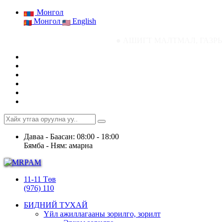
Монгол
Монгол
English
● АШИГТ МАЛТМАЛ, ГАЗРЫН ТОСНЫ ГАЗРЫ
Даваа - Баасан: 08:00 - 18:00
Бямба - Ням: амарна
11-11 Төв
(976) 110
БИДНИЙ ТУХАЙ
Үйл ажиллагааны зорилго, зорилт