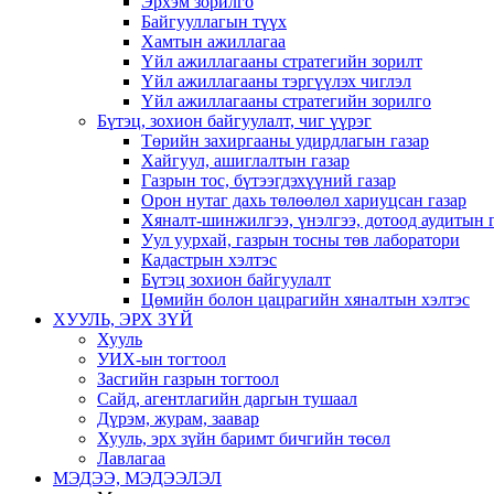
Эрхэм зорилго
Байгууллагын түүх
Хамтын ажиллагаа
Үйл ажиллагааны стратегийн зорилт
Үйл ажиллагааны тэргүүлэх чиглэл
Үйл ажиллагааны стратегийн зорилго
Бүтэц, зохион байгуулалт, чиг үүрэг
Төрийн захиргааны удирдлагын газар
Хайгуул, ашиглалтын газар
Газрын тос, бүтээгдэхүүний газар
Орон нутаг дахь төлөөлөл хариуцсан газар
Хяналт-шинжилгээ, үнэлгээ, дотоод аудитын 
Уул уурхай, газрын тосны төв лаборатори
Кадастрын хэлтэс
Бүтэц зохион байгуулалт
Цөмийн болон цацрагийн хяналтын хэлтэс
ХУУЛЬ, ЭРХ ЗҮЙ
Хууль
УИХ-ын тогтоол
Засгийн газрын тогтоол
Сайд, агентлагийн даргын тушаал
Дүрэм, журам, заавар
Хууль, эрх зүйн баримт бичгийн төсөл
Лавлагаа
МЭДЭЭ, МЭДЭЭЛЭЛ