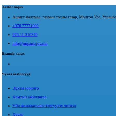
Холбоо барих
Ашигт малтмал, газрын тосны газар, Монгол Улс, Улаанба
+976 77771900
976-11-310370
info@mrpam.gov.mn
Биднийг дагах
Чухал холбоосууд
Эрхэм зорилго
Хамтын ажиллагаа
Үйл ажиллагааны тэргүүлэх чиглэл
Хууль