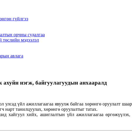
өнгөн гүйлгээ
алтын орчны судалгаа
й төслийн мэдээлэл
арын авлага
 ахуйн нэгж, байгуулагуудын анхааралд
 улсад үйл ажиллагаагаа явуулж байгаа хөрөнгө оруулалт шаар
гч нарт танилцуулах, хөрөнгө оруулалтыг татах.
д хайгуул хийх, ашиглалтын үйл ажиллагаагаа өргөжүүлэх, 