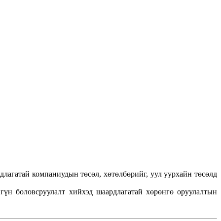
длагатай компаниудын төсөл, хөтөлбөрийг, уул уурхайн төсөлд
гүн боловсруулалт хийхэд шаардлагатай хөрөнгө оруулалтын