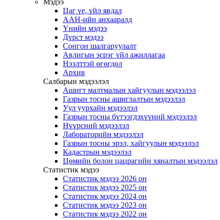
Мэдээ
Цаг үе, үйл явдал
ААН-ийн анхааралд
Үнийн мэдээ
Дүрст мэдээ
Сонгон шалгаруулалт
Авлигын эсрэг үйл ажиллагаа
Нээлттэй өгөгдөл
Архив
Салбарын мэдээлэл
Ашигт малтмалын хайгуулын мэдээлэл
Газрын тосны ашиглалтын мэдээлэл
Уул уурхайн мэдээлэл
Газрын тосны бүтээгдэхүүний мэдээлэл
Нүүрсний мэдээлэл
Лабораторийн мэдээлэл
Газрын тосны эрэл, хайгуулын мэдээлэл
Кадастрын мэдээлэл
Цөмийн болон цацрагийн хяналтын мэдээлэл
Статистик мэдээ
Статистик мэдээ 2026 он
Статистик мэдээ 2025 он
Статистик мэдээ 2024 он
Статистик мэдээ 2023 он
Статистик мэдээ 2022 он