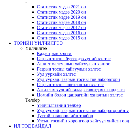
-
Статистик мэдээ 2021 он
Статистик мэдээ 2020 он
Статистик мэдээ 2019 он
Статистик мэдээ 2018 он
Статистик мэдээ 2017 он
Статистик мэдээ 2016 он
Статистик мэдээ 2015 он
ТӨРИЙН ҮЙЛЧИЛГЭЭ
Үйлчилгээ
Кадастрын хэлтэс
Газрын тосны бүтээгдэхүүний хэлтэс
Ашигт малтмалын хайгуулын хэлтэс
Газрын тосны хайгуулын хэлтэс
Уул уурхайн хэлтэс
Уул уурхай, газрын тосны төв лаборатори
Газрын тосны ашиглалтын хэлтэс
Ажиллах хүчний талаар тавигдах шаардлага
Цөмийн болон цацрагийн хяналтын хэлтэс
Төлбөр
Үйлчилгээний төлбөр
Уул уурхай, газрын тосны төв лабораторийн 
Тусгай зөвшөөрлийн төлбөр
Улсын төсвийн хөрөнгөөр хайгуул хийсэн ор
ИЛ ТОД БАЙДАЛ