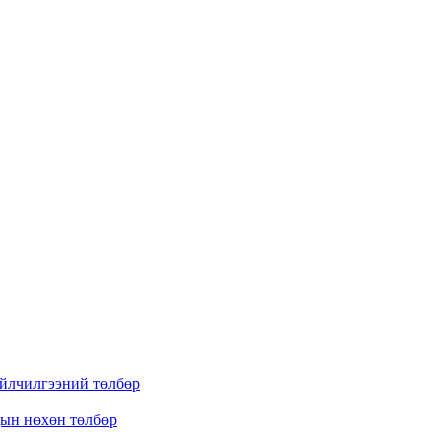
үйлчилгээний төлбөр
дын нөхөн төлбөр