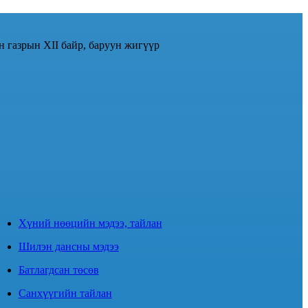
н газрын XII байр, баруун жигүүр
Хүний нөөцийн мэдээ, тайлан
Шилэн дансны мэдээ
Батлагдсан төсөв
Санхүүгийн тайлан