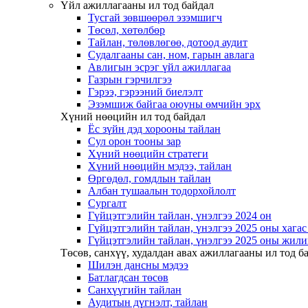
Үйл ажиллагааны ил тод байдал
Тусгай зөвшөөрөл эзэмшигч
Төсөл, хөтөлбөр
Тайлан, төлөвлөгөө, дотоод аудит
Судалгааны сан, ном, гарын авлага
Авлигын эсрэг үйл ажиллагаа
Газрын гэрчилгээ
Гэрээ, гэрээний биелэлт
Эзэмшиж байгаа оюуны өмчийн эрх
Хүний нөөцийн ил тод байдал
Ёс зүйн дэд хорооны тайлан
Сул орон тооны зар
Хүний нөөцийн стратеги
Хүний нөөцийн мэдээ, тайлан
Өргөдөл, гомдлын тайлан
Албан тушаалын тодорхойлолт
Сургалт
Гүйцэтгэлийн тайлан, үнэлгээ 2024 он
Гүйцэтгэлийн тайлан, үнэлгээ 2025 оны хага
Гүйцэтгэлийн тайлан, үнэлгээ 2025 оны жили
Төсөв, санхүү, худалдан авах ажиллагааны ил тод б
Шилэн дансны мэдээ
Батлагдсан төсөв
Санхүүгийн тайлан
Аудитын дүгнэлт, тайлан