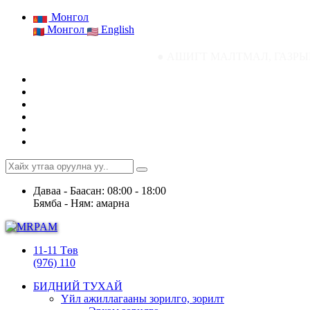
Монгол
Монгол
English
● АШИГТ МАЛТМАЛ, ГАЗРЫН ТОСНЫ ГАЗРЫН 
Даваа - Баасан: 08:00 - 18:00
Бямба - Ням: амарна
11-11 Төв
(976) 110
БИДНИЙ ТУХАЙ
Үйл ажиллагааны зорилго, зорилт