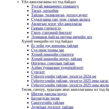
Үйл ажиллагааны ил тод байдал
Тусгай зөвшөөрөл эзэмшигч
Төсөл, хөтөлбөр
Тайлан, төлөвлөгөө, дотоод аудит
Судалгааны сан, ном, гарын авлага
Авлигын эсрэг үйл ажиллагаа
Газрын гэрчилгээ
Гэрээ, гэрээний биелэлт
Эзэмшиж байгаа оюуны өмчийн эрх
Хүний нөөцийн ил тод байдал
Ёс зүйн дэд хорооны тайлан
Сул орон тооны зар
Хүний нөөцийн стратеги
Хүний нөөцийн мэдээ, тайлан
Өргөдөл, гомдлын тайлан
Албан тушаалын тодорхойлолт
Сургалт
Гүйцэтгэлийн тайлан, үнэлгээ 2024 он
Гүйцэтгэлийн тайлан, үнэлгээ 2025 оны хага
Гүйцэтгэлийн тайлан, үнэлгээ 2025 оны жили
Төсөв, санхүү, худалдан авах ажиллагааны ил тод б
Шилэн дансны мэдээ
Батлагдсан төсөв
Санхүүгийн тайлан
Аудитын дүгнэлт, тайлан