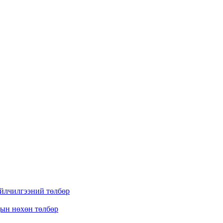
үйлчилгээний төлбөр
дын нөхөн төлбөр