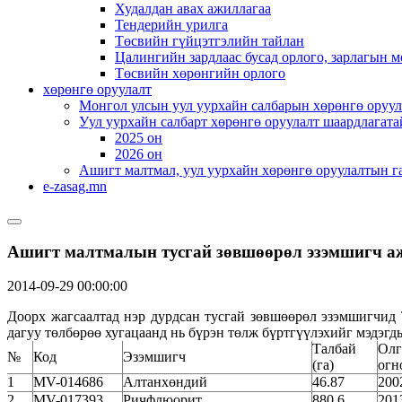
Худалдан авах ажиллагаа
Тендерийн урилга
Төсвийн гүйцэтгэлийн тайлан
Цалингийн зардлаас бусад орлого, зарлагын м
Төсвийн хөрөнгийн орлого
хөрөнгө оруулалт
Монгол улсын уул уурхайн салбарын хөрөнгө оруул
Уул уурхайн салбарт хөрөнгө оруулалт шаардлагата
2025 он
2026 он
Ашигт малтмал, уул уурхайн хөрөнгө оруулалтын г
e-zasag.mn
Ашигт малтмалын тусгай зөвшөөрөл эзэмшигч аж
2014-09-29 00:00:00
Доорх жагсаалтад нэр дурдсан тусгай зөвшөөрөл эзэмшигчид 
дагуу төлбөрөө хугацаанд нь бүрэн төлж бүртгүүлэхийг мэдэгдь
Талбай
Олг
№
Код
Эзэмшигч
(га)
огн
1
MV-014686
Алтанхөндий
46.87
200
2
MV-017393
Ричфлюорит
880.6
201