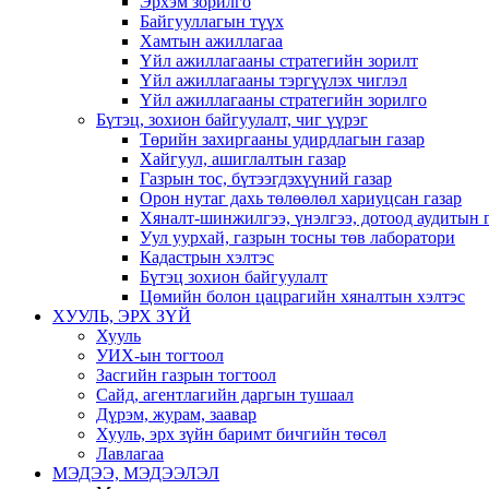
Эрхэм зорилго
Байгууллагын түүх
Хамтын ажиллагаа
Үйл ажиллагааны стратегийн зорилт
Үйл ажиллагааны тэргүүлэх чиглэл
Үйл ажиллагааны стратегийн зорилго
Бүтэц, зохион байгуулалт, чиг үүрэг
Төрийн захиргааны удирдлагын газар
Хайгуул, ашиглалтын газар
Газрын тос, бүтээгдэхүүний газар
Орон нутаг дахь төлөөлөл хариуцсан газар
Хяналт-шинжилгээ, үнэлгээ, дотоод аудитын 
Уул уурхай, газрын тосны төв лаборатори
Кадастрын хэлтэс
Бүтэц зохион байгуулалт
Цөмийн болон цацрагийн хяналтын хэлтэс
ХУУЛЬ, ЭРХ ЗҮЙ
Хууль
УИХ-ын тогтоол
Засгийн газрын тогтоол
Сайд, агентлагийн даргын тушаал
Дүрэм, журам, заавар
Хууль, эрх зүйн баримт бичгийн төсөл
Лавлагаа
МЭДЭЭ, МЭДЭЭЛЭЛ