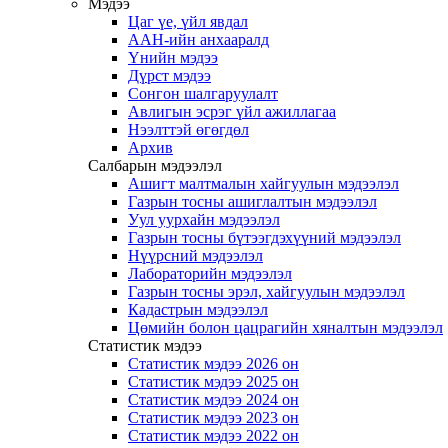
Мэдээ
Цаг үе, үйл явдал
ААН-ийн анхааралд
Үнийн мэдээ
Дүрст мэдээ
Сонгон шалгаруулалт
Авлигын эсрэг үйл ажиллагаа
Нээлттэй өгөгдөл
Архив
Салбарын мэдээлэл
Ашигт малтмалын хайгуулын мэдээлэл
Газрын тосны ашиглалтын мэдээлэл
Уул уурхайн мэдээлэл
Газрын тосны бүтээгдэхүүний мэдээлэл
Нүүрсний мэдээлэл
Лабораторийн мэдээлэл
Газрын тосны эрэл, хайгуулын мэдээлэл
Кадастрын мэдээлэл
Цөмийн болон цацрагийн хяналтын мэдээлэл
Статистик мэдээ
Статистик мэдээ 2026 он
Статистик мэдээ 2025 он
Статистик мэдээ 2024 он
Статистик мэдээ 2023 он
Статистик мэдээ 2022 он