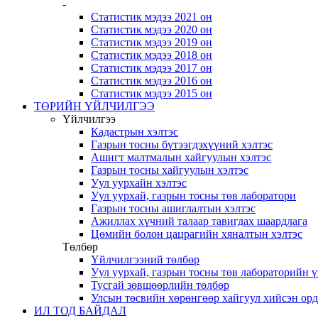
-
Статистик мэдээ 2021 он
Статистик мэдээ 2020 он
Статистик мэдээ 2019 он
Статистик мэдээ 2018 он
Статистик мэдээ 2017 он
Статистик мэдээ 2016 он
Статистик мэдээ 2015 он
ТӨРИЙН ҮЙЛЧИЛГЭЭ
Үйлчилгээ
Кадастрын хэлтэс
Газрын тосны бүтээгдэхүүний хэлтэс
Ашигт малтмалын хайгуулын хэлтэс
Газрын тосны хайгуулын хэлтэс
Уул уурхайн хэлтэс
Уул уурхай, газрын тосны төв лаборатори
Газрын тосны ашиглалтын хэлтэс
Ажиллах хүчний талаар тавигдах шаардлага
Цөмийн болон цацрагийн хяналтын хэлтэс
Төлбөр
Үйлчилгээний төлбөр
Уул уурхай, газрын тосны төв лабораторийн 
Тусгай зөвшөөрлийн төлбөр
Улсын төсвийн хөрөнгөөр хайгуул хийсэн ор
ИЛ ТОД БАЙДАЛ