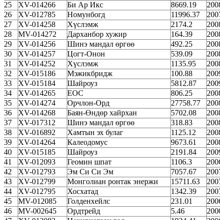
25
XV-014266
Би Ар Икс
8669.19
200
26
XV-012785
Номунбогд
11996.37
200
27
XV-014258
Хүслэмж
2174.2
200
28
MV-014272
Дарханбор хужир
164.39
200
29
XV-014256
Шинэ мандал өргөө
492.25
200
30
XV-014257
Цогт-Онон
539.09
200
31
XV-014252
Хүслэмж
1135.95
200
32
XV-015186
Мэжикбридж
100.88
200
33
XV-015184
Шайроуз
5812.87
200
34
XV-014265
ЕОС
806.25
200
35
XV-014274
Орчлон-Орд
27758.77
200
36
XV-014268
Баян-Өндөр хайрхан
5702.08
200
37
XV-017312
Шинэ мандал өргөө
318.83
200
38
XV-016892
Хамтын эх булаг
1125.12
200
39
XV-014264
Калеодомус
9673.61
200
40
XV-015185
Шайроуз
2191.84
200
41
XV-012093
Геомин шпат
1106.3
200
42
XV-012793
Эм Си Си Эм
7057.67
200
43
XV-012799
Монголиан ронтак энержи
15711.63
200
44
XV-012795
Хосхатад
1342.39
200
45
MV-012085
Голденхейлс
231.01
200
46
MV-002645
Ордтрейд
5.46
200