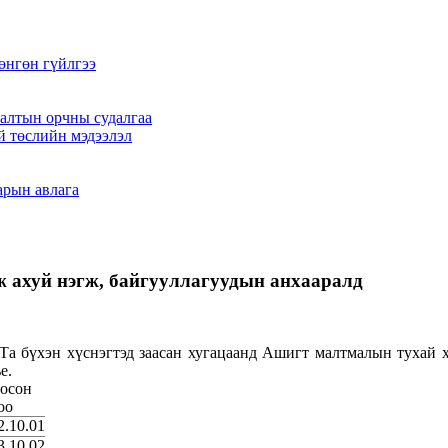
өнгөн гүйлгээ
алтын орчны судалгаа
й төслийн мэдээлэл
арын авлага
 ахуй нэгж, байгууллагуудын анхааралд
Та бүхэн хүснэгтэд заасан хугацаанд Ашигт малтмалын тухай ху
е.
осон
оо
2.10.01
3.10.02