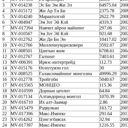
3
XV-014238
Эс Би Эм Жи Эл
64975.04
200
4
XV-015172
Жи Ар Ти Би
2375.78
200
5
XV-014240
Мараатолгой
2622.79
200
6
XV-004947
Эм Зэт Эй Кэй
4319.3
200
7
MV-017394
Навчит айрон майнинг
297.06
201
8
XV-010567
Эм Зэт Эй Кэй
921.68
200
9
XV-012762
Жи Ди Би Эн
10417.02
200
10
XV-012766
Миллениумдисковери
3592.07
200
11
XV-008501
Цантын жим
6708.61
200
12
XV-012767
Галхиат
7403.61
200
13
MV-006391
Ирвэс-интертрейд
112.73
200
14
XV-015176
Өсөхтүмэн гол
30
200
15
XV-008525
Галаксимайнинг монголиа
49996.29
200
16
XV-012778
Тройгоби
5040.67
200
17
MV-015565
МОНЦЕО
115.36
200
18
MV-010599
Дорнын цеолит
64.84
200
19
XV-017134
Алтандорнод монгол
1070.39
200
20
MV-016710
Их алт-Заамар
2.86
200
21
MV-015479
Рэдвулкан
163.72
200
22
MV-017396
Макс-Импекс
291.64
201
23
XV-014262
Цэнгэгбаясах
32.94
200
24
MV-017397
Макс-Импекс
1216.55
201