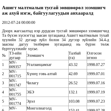
Ашигт малтмалын тусгай зөвшөөрөл эзэмшигч
аж ахуй нэгж, байгуулагуудын анхааралд
2012-07-24 00:00:00
Доорх жагсаалтад нэр дурдсан тусгай зөвшөөрөл эзэмшигчид
Та бүхэн хүснэгтэд заасан хугацаанд Ашигт малтмалын тухай
хуулийн 32 дугаар зүйл болон 34 дүгээр зүйлийн 34.4-д
заасны дагуу төлбөрөө хугацаанд нь бүрэн төлж
бүртгүүлэхийг хүсье.
ТЗ-ийн
Талбай
Олгосон
№
Эзэмшигч
дугаар
(га)
огноо
MV-
1
Угалзанцамхаг
43.32
1998.07.27
009357
MV-
2
Хүннү говь алтай
42.69
1999.07.01
001715
MV-
3
Чилагу
26.52
1999.07.16
001747
MV-
4
ЭБЭ
132.1
1999.07.19
001755
MV-
5
Эрэл
103.08
1999.07.23
001774
MV-
Монголиаголд
6
153.41
1999.07.28