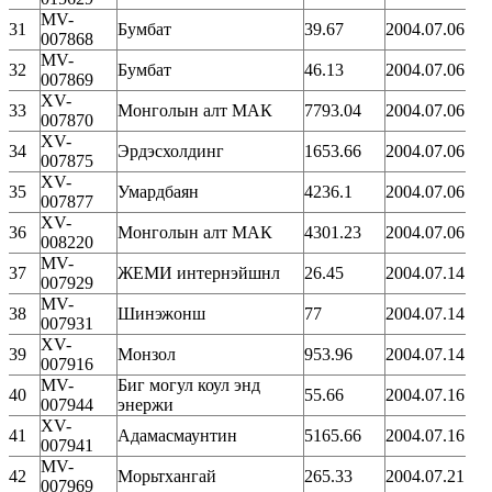
MV-
31
Бумбат
39.67
2004.07.06
007868
MV-
32
Бумбат
46.13
2004.07.06
007869
XV-
33
Монголын алт МАК
7793.04
2004.07.06
007870
XV-
34
Эрдэсхолдинг
1653.66
2004.07.06
007875
XV-
35
Умардбаян
4236.1
2004.07.06
007877
XV-
36
Монголын алт МАК
4301.23
2004.07.06
008220
MV-
37
ЖЕМИ интернэйшнл
26.45
2004.07.14
007929
MV-
38
Шинэжонш
77
2004.07.14
007931
XV-
39
Монзол
953.96
2004.07.14
007916
MV-
Биг могул коул энд
40
55.66
2004.07.16
007944
энержи
XV-
41
Адамасмаунтин
5165.66
2004.07.16
007941
MV-
42
Морьтхангай
265.33
2004.07.21
007969