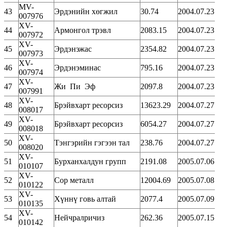
MV-
43
Эрдэнийн хөгжил
30.74
2004.07.23
007976
XV-
44
Армонгол трэвл
2083.15
2004.07.23
007972
XV-
45
Эрдэнэжас
2354.82
2004.07.23
007973
XV-
46
Эрдэнэминас
795.16
2004.07.23
007974
XV-
47
Жи Пи Эф
2097.8
2004.07.23
007991
XV-
48
Брэйвхарт ресорсиз
13623.29
2004.07.27
008017
XV-
49
Брэйвхарт ресорсиз
6054.27
2004.07.27
008018
XV-
50
Тэнгэрийн гэгээн тал
238.76
2004.07.27
008020
XV-
51
Бурханхалдун групп
2191.08
2005.07.06
010107
XV-
52
Сор металл
12004.69
2005.07.08
010122
XV-
53
Хүннү говь алтай
2077.4
2005.07.09
010135
XV-
54
Нейчралричиз
262.36
2005.07.15
010142