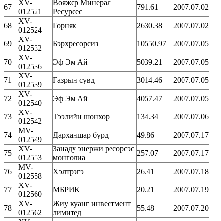
XV-
Вояжер Минерал
67
791.61
2007.07.02
012521
Ресурсес
XV-
68
Горняк
2630.38
2007.07.02
012524
XV-
69
Бэрхресорсиз
10550.97
2007.07.05
012532
XV-
70
Эф Эм Ай
5039.21
2007.07.05
012536
XV-
71
Газрын сувд
3014.46
2007.07.05
012539
XV-
72
Эф Эм Ай
4057.47
2007.07.05
012540
XV-
73
Тээлийн шонхор
134.34
2007.07.06
012542
MV-
74
Дарханшар бүрд
49.86
2007.07.17
012549
XV-
Занаду энержи ресорсэс
75
257.07
2007.07.17
012553
монголиа
MV-
76
Хэлтрэгэ
26.41
2007.07.18
012558
XV-
77
МБРИК
20.21
2007.07.19
012560
XV-
Жиу куанг инвестмент
78
55.48
2007.07.20
012562
лимитед