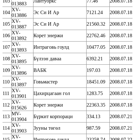
103
Лайтуоркс
77.46
2008.07.18
013883
XV-
104
Эс Си И Ар
7121.24
2008.07.18
013886
XV-
105
Эс Си И Ар
21560.32
2008.07.18
013887
XV-
106
Корет энержи
22762.46
2008.07.18
013892
XV-
107
Интраговь гоулд
10477.05
2008.07.18
013893
XV-
108
Бүлээн даваа
6392.21
2008.07.18
013895
XV-
109
ВАБК
197.03
2008.07.18
013896
XV-
110
Говьмастер
18451.09
2008.07.18
013897
XV-
111
Цахирцагаан гол
1283.75
2008.07.18
013901
XV-
112
Корет энержи
22363.35
2008.07.18
015626
MV-
113
Бүркит корпораци
334.13
2008.07.21
013904
XV-
114
Зууны төгөл
987.59
2008.07.21
013903
XV-
115
Интраговь гоулд
23258.74
2008.07.22