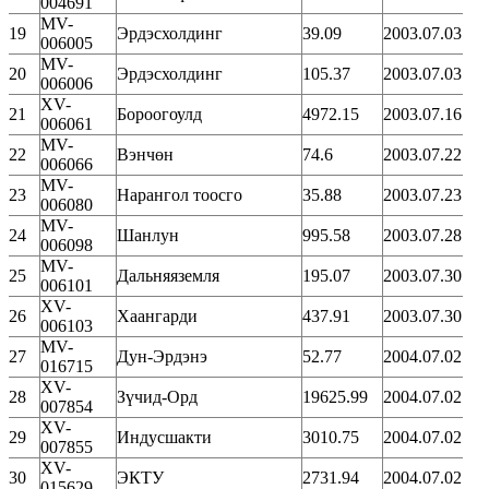
004691
MV-
19
Эрдэсхолдинг
39.09
2003.07.03
006005
MV-
20
Эрдэсхолдинг
105.37
2003.07.03
006006
XV-
21
Бороогоулд
4972.15
2003.07.16
006061
MV-
22
Вэнчөн
74.6
2003.07.22
006066
MV-
23
Нарангол тоосго
35.88
2003.07.23
006080
MV-
24
Шанлун
995.58
2003.07.28
006098
MV-
25
Дальняяземля
195.07
2003.07.30
006101
XV-
26
Хаангарди
437.91
2003.07.30
006103
MV-
27
Дун-Эрдэнэ
52.77
2004.07.02
016715
XV-
28
Зүчид-Орд
19625.99
2004.07.02
007854
XV-
29
Индусшакти
3010.75
2004.07.02
007855
XV-
30
ЭКТУ
2731.94
2004.07.02
015629