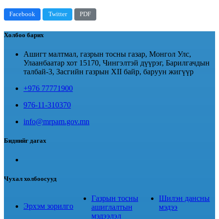
Facebook
Twitter
PDF
Холбоо барих
Ашигт малтмал, газрын тосны газар, Монгол Улс,
Улаанбаатар хот 15170, Чингэлтэй дүүрэг, Барилгачдын
талбай-3, Засгийн газрын XII байр, баруун жигүүр
+976 77771900
976-11-310370
info@mrpam.gov.mn
Биднийг дагах
Чухал холбоосууд
Газрын тосны
Шилэн дансны
Эрхэм зорилго
ашиглалтын
мэдээ
мэдээлэл