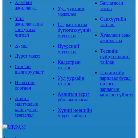
Хамтын
Батлагдсан
ажиллагаа
Уул уурхайн
төсөв
мэдээлэл
Үйл
Санхүүгийн
ажиллагааны
Газрын тосны
тайлан
тэргүүлэх
бүтээгдэхүүний
чиглэл
Худалдан авах
мэдээлэл
ажиллагаа
Хууль
Нүүрсний
Төсвийн
мэдээлэл
Дүрст мэдээ
гүйцэтгэлийн
Кадастрын
тайлан
Сонгон
хэлтэс
шалгаруулалт
Цалингийн
Уул уурхайн
зардлаас бусад
Нээлттэй
хэлтэс
орлого,
өгөгдөл
зарлагын
Авлигын эсрэг
мөнгөн гүйлгээ
Ашигт
үйл ажиллагаа
малтмалын
хайгуулын
Хүний нөөцийн
мэдээлэл
мэдээ, тайлан