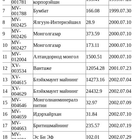
001781
корпорэйшн
MV-
7
Бумбат
166.08
1999.07.30
001788
MV-
8
Ялгуун-Интернэйшнл
28.9
2000.07.10
002425
MV-
9
Монголгазар
373.59
2000.07.10
002426
MV-
10
Монголгазар
173.11
2000.07.10
002427
MV-
11
Алтандорнод монгол
1500.51
2000.07.10
012004
XV-
12
Вантаже
12054.28
2001.07.23
003534
XV-
13
Блэйкмаунт майнинг
14273.16
2002.07.04
004615
XV-
14
Блэйкмаунт майнинг
24432.9
2002.07.04
004629
MV-
Монголианминералз
15
32.97
2002.07.09
004646
питии
MV-
16
Идэрхайрхан
31.84
2002.07.10
004659
MV-
17
Бритишмайнинг
235.57
2002.07.19
004663
MV-
18
Эс Би Эф
102.01
2002.07.29