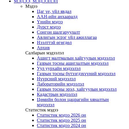
МЭДЭЭ, МЭДЭЭЛЭЛ
Мэдээ
Цаг үе, үйл явдал
ААН-ийн анхааралд
Үнийн мэдээ
Дүрст мэдээ
Сонгон шалгаруулалт
Авлигын эсрэг үйл ажиллагаа
Нээлттэй өгөгдөл
Архив
Салбарын мэдээлэл
Ашигт малтмалын хайгуулын мэдээлэл
Газрын тосны ашиглалтын мэдээлэл
Уул уурхайн мэдээлэл
Газрын тосны бүтээгдэхүүний мэдээлэл
Нүүрсний мэдээлэл
Лабораторийн мэдээлэл
Газрын тосны эрэл, хайгуулын мэдээлэл
Кадастрын мэдээлэл
Цөмийн болон цацрагийн хяналтын
мэдээлэл
Статистик мэдээ
Статистик мэдээ 2026 он
Статистик мэдээ 2025 он
Статистик мэдээ 2024 он