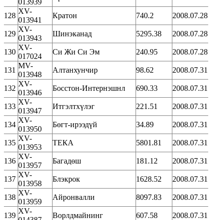
013939
XV-
128
Кратон
740.2
2008.07.28
013941
XV-
129
Шинэканад
5295.38
2008.07.28
013943
XV-
130
Си Жи Си Эм
240.95
2008.07.28
017024
MV-
131
Алтанхунчир
98.62
2008.07.31
013948
XV-
132
Босстон-Интернэшнл
690.33
2008.07.31
013946
XV-
133
Итгэлтхүлэг
221.51
2008.07.31
013947
XV-
134
Бөгт-ирээдүй
34.89
2008.07.31
013950
XV-
135
ТЕКА
5801.81
2008.07.31
013953
XV-
136
Багадөш
181.12
2008.07.31
013957
XV-
137
Блэкрок
1628.52
2008.07.31
013958
XV-
138
Айронвалли
8097.83
2008.07.31
013959
XV-
139
Ворлдмайнинг
607.58
2008.07.31
014387