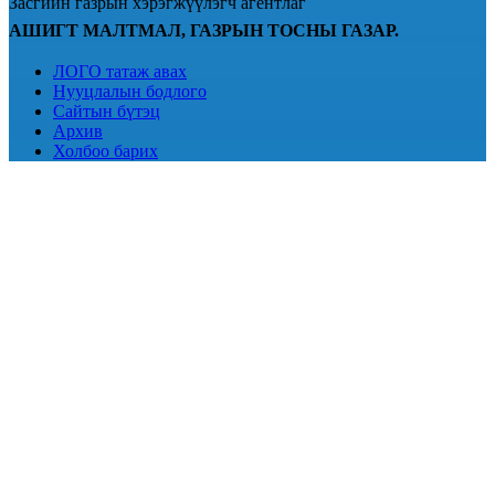
Засгийн газрын хэрэгжүүлэгч агентлаг
АШИГТ МАЛТМАЛ, ГАЗРЫН ТОСНЫ ГАЗАР.
ЛОГО татаж авах
Нууцлалын бодлого
Сайтын бүтэц
Архив
Холбоо барих