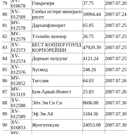
XV-
79
Говьрезерв
37.75
2007.07.20
016678
XV-
Глобал истерн минералз
80
18994.44
2007.07.24
012569
рисеч
MV-
81
Дарханфлюорит
65.05
2007.07.25
012578
MV-
82
Тээлийн шонхор
26.75
2007.07.25
012579
XV-
БЕСТ КОППЕР ГОУЛД
83
47929.39
2007.07.25
012573
КОРПОРЕЙШН
XV-
84
Дорнын чулуулаг
4121.24
2007.07.25
012574
XV-
85
Хусмод
248.26
2007.07.25
012576
MV-
86
Төгсзам
64.03
2007.07.26
012852
MV-
87
Бум-Арвай-Инвест
25.83
2007.07.26
013119
XV-
88
Эйч Эм Си Си
8606.88
2007.07.30
012588
XV-
89
Эф Эм Ай
1184.36
2007.07.30
012589
XV-
90
Жунгөтекуан
24053.08
2007.07.30
016853
MV-