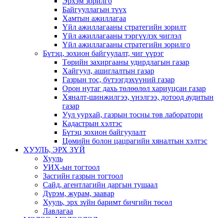
Эрхэм зорилго
Байгууллагын түүх
Хамтын ажиллагаа
Үйл ажиллагааны стратегийн зорилт
Үйл ажиллагааны тэргүүлэх чиглэл
Үйл ажиллагааны стратегийн зорилго
Бүтэц, зохион байгуулалт, чиг үүрэг
Төрийн захиргааны удирдлагын газар
Хайгуул, ашиглалтын газар
Газрын тос, бүтээгдэхүүний газар
Орон нутаг дахь төлөөлөл хариуцсан газар
Хяналт-шинжилгээ, үнэлгээ, дотоод аудитын
газар
Уул уурхай, газрын тосны төв лаборатори
Кадастрын хэлтэс
Бүтэц зохион байгуулалт
Цөмийн болон цацрагийн хяналтын хэлтэс
ХУУЛЬ, ЭРХ ЗҮЙ
Хууль
УИХ-ын тогтоол
Засгийн газрын тогтоол
Сайд, агентлагийн даргын тушаал
Дүрэм, журам, заавар
Хууль, эрх зүйн баримт бичгийн төсөл
Лавлагаа