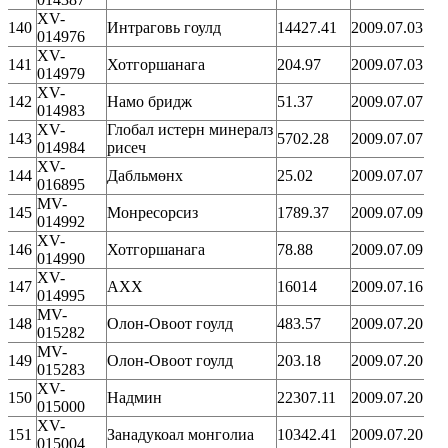
XV-
140
Интраговь гоулд
14427.41
2009.07.03
014976
XV-
141
Хотгоршанага
204.97
2009.07.03
014979
XV-
142
Намо бридж
51.37
2009.07.07
014983
XV-
Глобал истерн минералз
143
5702.28
2009.07.07
014984
рисеч
XV-
144
Дабльмөнх
25.02
2009.07.07
016895
MV-
145
Монресорсиз
1789.37
2009.07.09
014992
XV-
146
Хотгоршанага
78.88
2009.07.09
014990
XV-
147
АХХ
16014
2009.07.16
014995
MV-
148
Олон-Овоот гоулд
483.57
2009.07.20
015282
MV-
149
Олон-Овоот гоулд
203.18
2009.07.20
015283
XV-
150
Надмин
22307.11
2009.07.20
015000
XV-
151
Занадукоал монголиа
10342.41
2009.07.20
015004