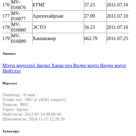
MV-
176
БТМГ
37.23
2011.07.10
016876
MV-
177
Ариунхайрхан
27.09
2011.07.10
016877
MV-
178
ЭСТО
56.23
2011.07.10
016880
MV-
179
Ханшижир
662.79
2011.07.25
016889
Ангилал
Мэдээ мэдээлэл
Зарлал
Ханш үнэ
Видео мэдээ
Видео мэдээ
Нийтлэл
Мэдээлэл
Уншихад: ~6 мин
Үгийн тоо: 1067 үг (8241 тэмдэгт)
Уншсан: 3862
Төрөл: Зарлал
Нийтэлсэн: 2012-07-24 00:00:00
Шинэчилсэн: 2024-11-15 12:29:39
Хуваалцах