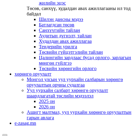
жилийн эцэс
Төсөв, санхүү, худалдан авах ажиллагааны ил тод
байдал
Шилэн дансны мэдээ
Батлагдсан төсөв
Санхүүгийн тайлан
Аудитын дүгнэлт, тайлан
Худалдан авах ажиллагаа
Тендерийн урилга
Төсвийн гүйцэтгэлийн тайлан
Цалингийн зардлаас бусад орлого, зарлагын
мөнгөн гүйлгээ
Төсвийн хөрөнгийн орлого
хөрөнгө оруулалт
Монгол улсын уул уурхайн салбарын хөрөнгө
оруулалтын орчны судалгаа
Уул уурхайн салбарт хөрөнгө оруулалт
шаардлагатай төслийн мэдээлэл
2025 он
2026 он
Ашигт малтмал, уул уурхайн хөрөнгө оруулалтын
гарын авлага
e-zasag.mn