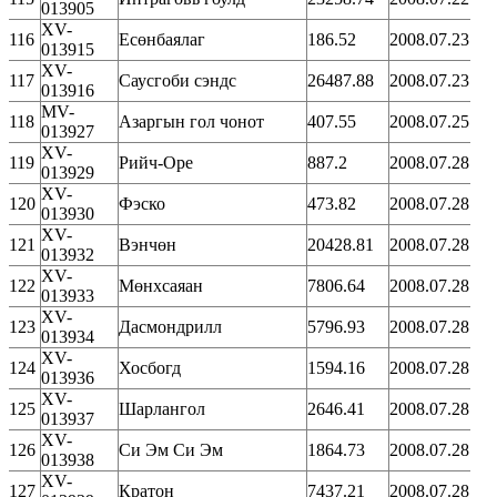
013905
XV-
116
Есөнбаялаг
186.52
2008.07.23
013915
XV-
117
Саусгоби сэндс
26487.88
2008.07.23
013916
MV-
118
Азаргын гол чонот
407.55
2008.07.25
013927
XV-
119
Рийч-Оре
887.2
2008.07.28
013929
XV-
120
Фэско
473.82
2008.07.28
013930
XV-
121
Вэнчөн
20428.81
2008.07.28
013932
XV-
122
Мөнхсаяан
7806.64
2008.07.28
013933
XV-
123
Дасмондрилл
5796.93
2008.07.28
013934
XV-
124
Хосбогд
1594.16
2008.07.28
013936
XV-
125
Шарлангол
2646.41
2008.07.28
013937
XV-
126
Си Эм Си Эм
1864.73
2008.07.28
013938
XV-
127
Кратон
7437.21
2008.07.28