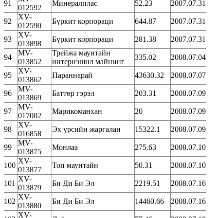
91
Минералплас
52.23
2007.07.31
012592
XV-
92
Бүркит корпораци
644.87
2007.07.31
012590
XV-
93
Бүркит корпораци
281.38
2007.07.31
013898
MV-
Трейжа маунтайн
94
335.02
2008.07.04
013852
интернэшнл майнинг
XV-
95
Параннарай
43630.32
2008.07.07
013862
MV-
96
Баттөр гэрэл
203.31
2008.07.09
013869
MV-
97
Марикоманхан
20
2008.07.09
017002
XV-
98
Эх үрсийн жаргалан
15322.1
2008.07.09
016858
MV-
99
Монлаа
275.63
2008.07.10
013875
XV-
100
Топ маунтайн
50.31
2008.07.10
013877
XV-
101
Би Ди Би Эл
2219.51
2008.07.16
013879
XV-
102
Би Ди Би Эл
14460.66
2008.07.16
013880
XV-