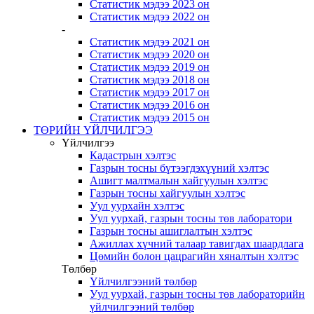
Статистик мэдээ 2023 он
Статистик мэдээ 2022 он
-
Статистик мэдээ 2021 он
Статистик мэдээ 2020 он
Статистик мэдээ 2019 он
Статистик мэдээ 2018 он
Статистик мэдээ 2017 он
Статистик мэдээ 2016 он
Статистик мэдээ 2015 он
ТӨРИЙН ҮЙЛЧИЛГЭЭ
Үйлчилгээ
Кадастрын хэлтэс
Газрын тосны бүтээгдэхүүний хэлтэс
Ашигт малтмалын хайгуулын хэлтэс
Газрын тосны хайгуулын хэлтэс
Уул уурхайн хэлтэс
Уул уурхай, газрын тосны төв лаборатори
Газрын тосны ашиглалтын хэлтэс
Ажиллах хүчний талаар тавигдах шаардлага
Цөмийн болон цацрагийн хяналтын хэлтэс
Төлбөр
Үйлчилгээний төлбөр
Уул уурхай, газрын тосны төв лабораторийн
үйлчилгээний төлбөр