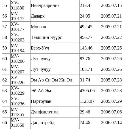
XV-
55
Нейчралричиз
218.4
2005.07.15
011880
MV-
56
Даяарх
24.05
2005.07.21
010172
XV-
57
Монзол
492.45
2005.07.21
010177
XV-
58
Тэвшийн нүүрс
956.77
2005.07.22
010203
MV-
59
Бэрх-Уул
143.46
2005.07.26
010194
MV-
60
Лут чулуу
83.76
2005.07.26
010206
MV-
61
Лут чулуу
108.71
2005.07.26
010207
XV-
62
Эм Ар Си Эм Жи Эл
31.74
2005.07.28
010226
XV-
63
Эй Ай Эм
4305.06
2005.07.28
010229
XV-
64
Нартбулан
1123.07
2005.07.29
010236
MV-
65
Дунфанлунма
29.46
2006.07.06
011855
MV-
66
Дацантрейд
74.46
2006.07.14
011860