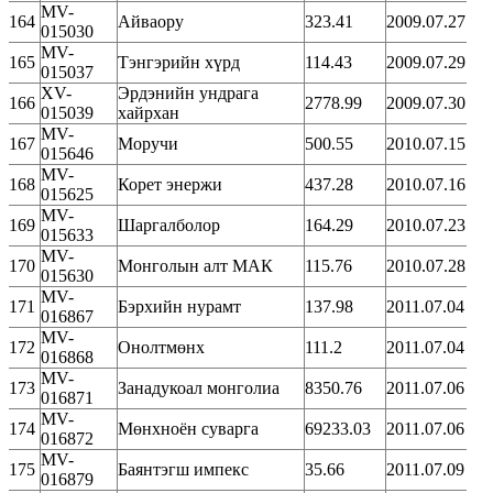
MV-
164
Айваору
323.41
2009.07.27
015030
MV-
165
Тэнгэрийн хүрд
114.43
2009.07.29
015037
XV-
Эрдэнийн ундрага
166
2778.99
2009.07.30
015039
хайрхан
MV-
167
Моручи
500.55
2010.07.15
015646
MV-
168
Корет энержи
437.28
2010.07.16
015625
MV-
169
Шаргалболор
164.29
2010.07.23
015633
MV-
170
Монголын алт МАК
115.76
2010.07.28
015630
MV-
171
Бэрхийн нурамт
137.98
2011.07.04
016867
MV-
172
Онолтмөнх
111.2
2011.07.04
016868
MV-
173
Занадукоал монголиа
8350.76
2011.07.06
016871
MV-
174
Мөнхноён суварга
69233.03
2011.07.06
016872
MV-
175
Баянтэгш импекс
35.66
2011.07.09
016879