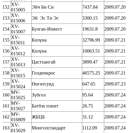
XV-
152
Эйч Би Си
7437.84
2009.07.20
015005
XV-
153
Эй Эс Ти Эс
3300.15
2009.07.20
015006
XV-
154
Булган-Инвест
19631.8
2009.07.20
015007
XV-
155
Кизүна
32796.99
2009.07.21
015011
XV-
156
Кизүна
10063.51
2009.07.21
015012
XV-
157
Цастхангай
3899.47
2009.07.21
015013
XV-
158
Голденкрос
46575.25
2009.07.21
015015
XV-
159
Өнгөтсувд
647.65
2009.07.23
015024
MV-
160
Зүбгол
95.64
2009.07.24
015025
MV-
161
Батбэх пэинт
26.75
2009.07.24
015027
MV-
162
ЖБЦБ
31.12
2009.07.24
016809
XV-
163
Монголстандарт
1112.09
2009.07.24
015029