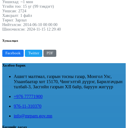
Уншихад: ~1 мин
Үгийн тоо: 15 үг (99 тэмдэгт)
Уншсан: 2724
Хавсралт: 1 файл
Төрөл: Зарлал
Нийтэлсэн: 2014-06-10 00:00:00
Шинэчилсэн: 2024-11-15 12:29:40
Хуваалцах
Facebook
Twitter
PDF
Холбоо барих
Ашигт малтмал, газрын тосны газар, Монгол Улс,
Улаанбаатар хот 15170, Чингэлтэй дүүрэг, Барилгачдын
талбай-3, Засгийн газрын XII байр, баруун жигүүр
+976 77771900
976-11-310370
info@mrpam.gov.mn
Биднийг дагах