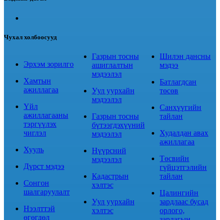
Чухал холбоосууд
Газрын тосны
Шилэн дансны
Эрхэм зорилго
ашиглалтын
мэдээ
мэдээлэл
Хамтын
Батлагдсан
ажиллагаа
Уул уурхайн
төсөв
мэдээлэл
Үйл
Санхүүгийн
ажиллагааны
Газрын тосны
тайлан
тэргүүлэх
бүтээгдэхүүний
чиглэл
Худалдан авах
мэдээлэл
ажиллагаа
Хууль
Нүүрсний
Төсвийн
мэдээлэл
Дүрст мэдээ
гүйцэтгэлийн
Кадастрын
тайлан
Сонгон
хэлтэс
шалгаруулалт
Цалингийн
Уул уурхайн
зардлаас бусад
Нээлттэй
хэлтэс
орлого,
өгөгдөл
зарлагын