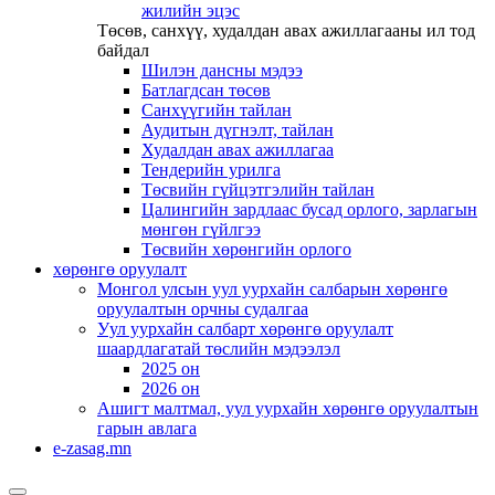
жилийн эцэс
Төсөв, санхүү, худалдан авах ажиллагааны ил тод
байдал
Шилэн дансны мэдээ
Батлагдсан төсөв
Санхүүгийн тайлан
Аудитын дүгнэлт, тайлан
Худалдан авах ажиллагаа
Тендерийн урилга
Төсвийн гүйцэтгэлийн тайлан
Цалингийн зардлаас бусад орлого, зарлагын
мөнгөн гүйлгээ
Төсвийн хөрөнгийн орлого
хөрөнгө оруулалт
Монгол улсын уул уурхайн салбарын хөрөнгө
оруулалтын орчны судалгаа
Уул уурхайн салбарт хөрөнгө оруулалт
шаардлагатай төслийн мэдээлэл
2025 он
2026 он
Ашигт малтмал, уул уурхайн хөрөнгө оруулалтын
гарын авлага
e-zasag.mn