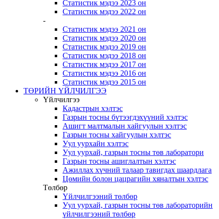
Статистик мэдээ 2023 он
Статистик мэдээ 2022 он
-
Статистик мэдээ 2021 он
Статистик мэдээ 2020 он
Статистик мэдээ 2019 он
Статистик мэдээ 2018 он
Статистик мэдээ 2017 он
Статистик мэдээ 2016 он
Статистик мэдээ 2015 он
ТӨРИЙН ҮЙЛЧИЛГЭЭ
Үйлчилгээ
Кадастрын хэлтэс
Газрын тосны бүтээгдэхүүний хэлтэс
Ашигт малтмалын хайгуулын хэлтэс
Газрын тосны хайгуулын хэлтэс
Уул уурхайн хэлтэс
Уул уурхай, газрын тосны төв лаборатори
Газрын тосны ашиглалтын хэлтэс
Ажиллах хүчний талаар тавигдах шаардлага
Цөмийн болон цацрагийн хяналтын хэлтэс
Төлбөр
Үйлчилгээний төлбөр
Уул уурхай, газрын тосны төв лабораторийн
үйлчилгээний төлбөр