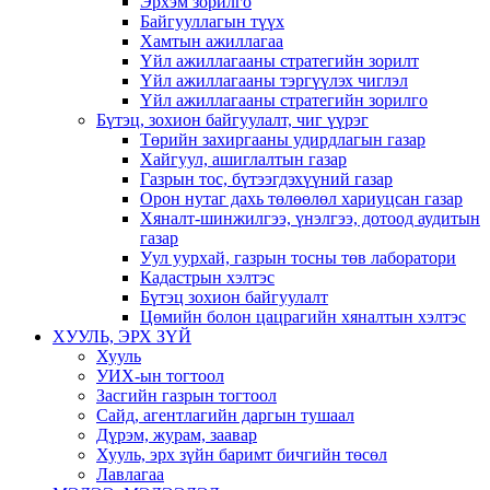
Эрхэм зорилго
Байгууллагын түүх
Хамтын ажиллагаа
Үйл ажиллагааны стратегийн зорилт
Үйл ажиллагааны тэргүүлэх чиглэл
Үйл ажиллагааны стратегийн зорилго
Бүтэц, зохион байгуулалт, чиг үүрэг
Төрийн захиргааны удирдлагын газар
Хайгуул, ашиглалтын газар
Газрын тос, бүтээгдэхүүний газар
Орон нутаг дахь төлөөлөл хариуцсан газар
Хяналт-шинжилгээ, үнэлгээ, дотоод аудитын
газар
Уул уурхай, газрын тосны төв лаборатори
Кадастрын хэлтэс
Бүтэц зохион байгуулалт
Цөмийн болон цацрагийн хяналтын хэлтэс
ХУУЛЬ, ЭРХ ЗҮЙ
Хууль
УИХ-ын тогтоол
Засгийн газрын тогтоол
Сайд, агентлагийн даргын тушаал
Дүрэм, журам, заавар
Хууль, эрх зүйн баримт бичгийн төсөл
Лавлагаа