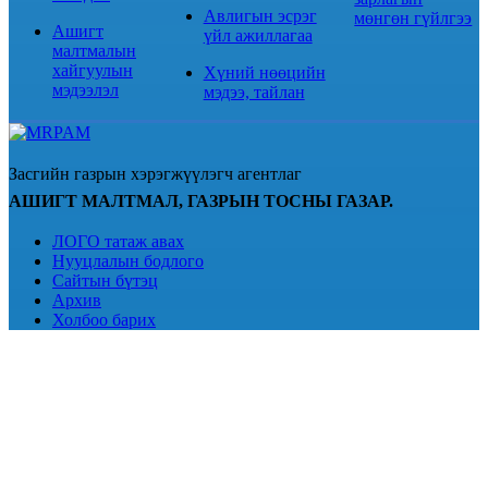
Авлигын эсрэг
мөнгөн гүйлгээ
Ашигт
үйл ажиллагаа
малтмалын
хайгуулын
Хүний нөөцийн
мэдээлэл
мэдээ, тайлан
Засгийн газрын хэрэгжүүлэгч агентлаг
АШИГТ МАЛТМАЛ, ГАЗРЫН ТОСНЫ ГАЗАР.
ЛОГО татаж авах
Нууцлалын бодлого
Сайтын бүтэц
Архив
Холбоо барих