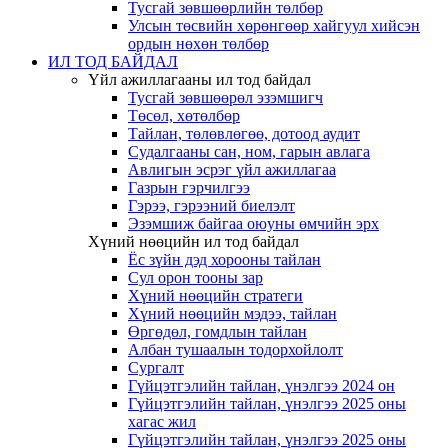
Тусгай зөвшөөрлийн төлбөр
Улсын төсвийн хөрөнгөөр хайгуул хийсэн
ордын нөхөн төлбөр
ИЛ ТОД БАЙДАЛ
Үйл ажиллагааны ил тод байдал
Тусгай зөвшөөрөл эзэмшигч
Төсөл, хөтөлбөр
Тайлан, төлөвлөгөө, дотоод аудит
Судалгааны сан, ном, гарын авлага
Авлигын эсрэг үйл ажиллагаа
Газрын гэрчилгээ
Гэрээ, гэрээний биелэлт
Эзэмшиж байгаа оюуны өмчийн эрх
Хүний нөөцийн ил тод байдал
Ёс зүйн дэд хорооны тайлан
Сул орон тооны зар
Хүний нөөцийн стратеги
Хүний нөөцийн мэдээ, тайлан
Өргөдөл, гомдлын тайлан
Албан тушаалын тодорхойлолт
Сургалт
Гүйцэтгэлийн тайлан, үнэлгээ 2024 он
Гүйцэтгэлийн тайлан, үнэлгээ 2025 оны
хагас жил
Гүйцэтгэлийн тайлан, үнэлгээ 2025 оны