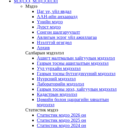
МЭДЭЭ, МЭДЭЭЛЭЛ
Мэдээ
Цаг үе, үйл явдал
ААН-ийн анхааралд
Үнийн мэдээ
Дүрст мэдээ
Сонгон шалгаруулалт
Авлигын эсрэг үйл ажиллагаа
Нээлттэй өгөгдөл
Архив
Салбарын мэдээлэл
Ашигт малтмалын хайгуулын мэдээлэл
Газрын тосны ашиглалтын мэдээлэл
Уул уурхайн мэдээлэл
Газрын тосны бүтээгдэхүүний мэдээлэл
Нүүрсний мэдээлэл
Лабораторийн мэдээлэл
Газрын тосны эрэл, хайгуулын мэдээлэл
Кадастрын мэдээлэл
Цөмийн болон цацрагийн хяналтын
мэдээлэл
Статистик мэдээ
Статистик мэдээ 2026 он
Статистик мэдээ 2025 он
Статистик мэдээ 2024 он