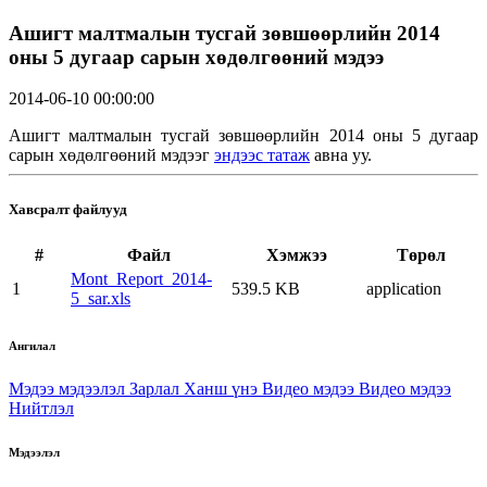
Ашигт малтмалын тусгай зөвшөөрлийн 2014
оны 5 дугаар сарын хөдөлгөөний мэдээ
2014-06-10 00:00:00
Ашигт малтмалын тусгай зөвшөөрлийн 2014 оны 5 дугаар
сарын хөдөлгөөний мэдээг
эндээс татаж
авна уу.
Хавсралт файлууд
#
Файл
Хэмжээ
Төрөл
Mont_Report_2014-
1
539.5 KB
application
5_sar.xls
Ангилал
Мэдээ мэдээлэл
Зарлал
Ханш үнэ
Видео мэдээ
Видео мэдээ
Нийтлэл
Мэдээлэл