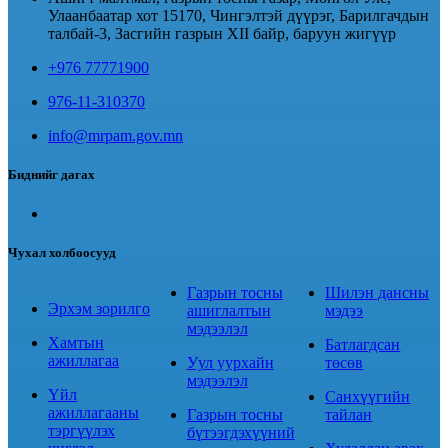
Улаанбаатар хот 15170, Чингэлтэй дүүрэг, Барилгачдын
талбай-3, Засгийн газрын XII байр, баруун жигүүр
+976 77771900
976-11-310370
info@mrpam.gov.mn
Биднийг дагах
Чухал холбоосууд
Газрын тосны
Шилэн дансны
Эрхэм зорилго
ашиглалтын
мэдээ
мэдээлэл
Хамтын
Батлагдсан
ажиллагаа
Уул уурхайн
төсөв
мэдээлэл
Үйл
Санхүүгийн
ажиллагааны
Газрын тосны
тайлан
тэргүүлэх
бүтээгдэхүүний