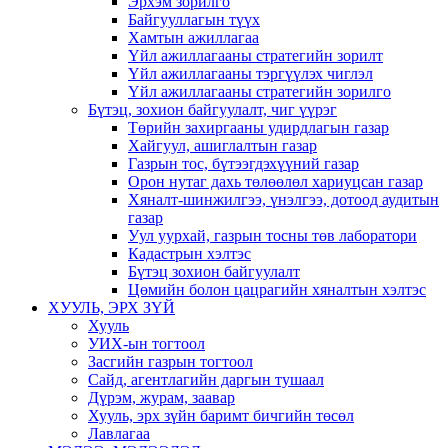
Эрхэм зорилго
Байгууллагын түүх
Хамтын ажиллагаа
Үйл ажиллагааны стратегийн зорилт
Үйл ажиллагааны тэргүүлэх чиглэл
Үйл ажиллагааны стратегийн зорилго
Бүтэц, зохион байгуулалт, чиг үүрэг
Төрийн захиргааны удирдлагын газар
Хайгуул, ашиглалтын газар
Газрын тос, бүтээгдэхүүний газар
Орон нутаг дахь төлөөлөл хариуцсан газар
Хяналт-шинжилгээ, үнэлгээ, дотоод аудитын
газар
Уул уурхай, газрын тосны төв лаборатори
Кадастрын хэлтэс
Бүтэц зохион байгуулалт
Цөмийн болон цацрагийн хяналтын хэлтэс
ХУУЛЬ, ЭРХ ЗҮЙ
Хууль
УИХ-ын тогтоол
Засгийн газрын тогтоол
Сайд, агентлагийн даргын тушаал
Дүрэм, журам, заавар
Хууль, эрх зүйн баримт бичгийн төсөл
Лавлагаа