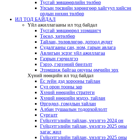
Тусгай зөвшөөрлийн төлбөр
Улсын төсвийн хөрөнгөөр хайгуул хийсэн
ордын нөхөн төлбөр
ИЛ ТОД БАЙДАЛ
Үйл ажиллагааны ил тод байдал
Тусгай зөвшөөрөл эзэмшигч
Төсөл, хөтөлбөр
Тайлан, төлөвлөгөө, дотоод аудит
Судалгааны сан, ном, гарын авлага
Авлигын эсрэг үйл ажиллагаа
Газрын гэрчилгээ
Гэрээ, гэрээний биелэлт
Эзэмшиж байгаа оюуны өмчийн эрх
Хүний нөөцийн ил тод байдал
Ёс зүйн дэд хорооны тайлан
Сул орон тооны зар
Хүний нөөцийн стратеги
Хүний нөөцийн мэдээ, тайлан
Өргөдөл, гомдлын тайлан
Албан тушаалын тодорхойлолт
Сургалт
Гүйцэтгэлийн тайлан, үнэлгээ 2024 он
Гүйцэтгэлийн тайлан, үнэлгээ 2025 оны
хагас жил
Гүйцэтгэлийн тайлан, үнэлгээ 2025 оны