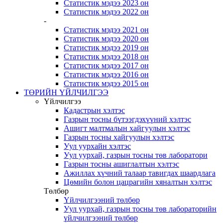
Статистик мэдээ 2023 он
Статистик мэдээ 2022 он
-
Статистик мэдээ 2021 он
Статистик мэдээ 2020 он
Статистик мэдээ 2019 он
Статистик мэдээ 2018 он
Статистик мэдээ 2017 он
Статистик мэдээ 2016 он
Статистик мэдээ 2015 он
ТӨРИЙН ҮЙЛЧИЛГЭЭ
Үйлчилгээ
Кадастрын хэлтэс
Газрын тосны бүтээгдэхүүний хэлтэс
Ашигт малтмалын хайгуулын хэлтэс
Газрын тосны хайгуулын хэлтэс
Уул уурхайн хэлтэс
Уул уурхай, газрын тосны төв лаборатори
Газрын тосны ашиглалтын хэлтэс
Ажиллах хүчний талаар тавигдах шаардлага
Цөмийн болон цацрагийн хяналтын хэлтэс
Төлбөр
Үйлчилгээний төлбөр
Уул уурхай, газрын тосны төв лабораторийн
үйлчилгээний төлбөр