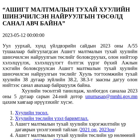
“АШИГТ МАЛТМАЛЫН ТУХАЙ ХУУЛИЙН
ШИНЭЧИЛСЭН НАЙРУУЛГЫН ТӨСӨЛД
САНАЛ АВЧ БАЙНА”
2023-05-12 00:00:00
Уул уурхай, хүнд үйлдвэрийн сайдын 2023 оны А/55
тушаалаар байгуулагдсан Ашигт малтмалын тухай хуулийн
шинэчилсэн найруулгын төслийг боловсруулах, олон нийтээр
хэлэлцүүлэх, хэлэлцүүлэгт бэлтгэх үүрэг бүхий Ажлын
хэсгийн боловсруулсан Ашигт малтмалын тухай хуулийн
шинэчилсэн найруулгын төслийг Хууль тогтоомжийн тухай
хуулийн 38 дугаар зүйлийн 38.2, 38.3-т заасны дагуу олон
нийтээс санал авахаар байршуулж байна.
Хуулийн төсөлтэй танилцаж, холбогдох саналаа 2023
оны 5 дугаар сарын 24-ний дотор
unurnasan@mmhi.gov.mn
цахим хаягаар ирүүлэхийг хүсэе.
Хуулийн төсөл.
Хуулийн төслийн үзэл баримтлал.
Ашигт малтмалын тухай хуулийн хэрэгжилтийн үр
дагаврын үнэлгээний тайлан /
2021 он
,
2023он
/
Ашигт малтмалын тухай хуулийн төслийн үр нөлөөний