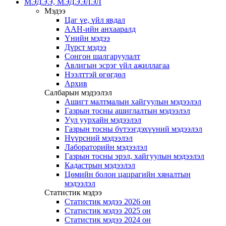
МЭДЭЭ, МЭДЭЭЛЭЛ
Мэдээ
Цаг үе, үйл явдал
ААН-ийн анхааралд
Үнийн мэдээ
Дүрст мэдээ
Сонгон шалгаруулалт
Авлигын эсрэг үйл ажиллагаа
Нээлттэй өгөгдөл
Архив
Салбарын мэдээлэл
Ашигт малтмалын хайгуулын мэдээлэл
Газрын тосны ашиглалтын мэдээлэл
Уул уурхайн мэдээлэл
Газрын тосны бүтээгдэхүүний мэдээлэл
Нүүрсний мэдээлэл
Лабораторийн мэдээлэл
Газрын тосны эрэл, хайгуулын мэдээлэл
Кадастрын мэдээлэл
Цөмийн болон цацрагийн хяналтын
мэдээлэл
Статистик мэдээ
Статистик мэдээ 2026 он
Статистик мэдээ 2025 он
Статистик мэдээ 2024 он