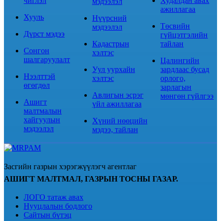
чиглэл
Худалдан авах
мэдээлэл
ажиллагаа
Хууль
Нүүрсний
Төсвийн
мэдээлэл
Дүрст мэдээ
гүйцэтгэлийн
Кадастрын
тайлан
Сонгон
хэлтэс
шалгаруулалт
Цалингийн
Уул уурхайн
зардлаас бусад
Нээлттэй
хэлтэс
орлого,
өгөгдөл
зарлагын
Авлигын эсрэг
мөнгөн гүйлгээ
Ашигт
үйл ажиллагаа
малтмалын
хайгуулын
Хүний нөөцийн
мэдээлэл
мэдээ, тайлан
Засгийн газрын хэрэгжүүлэгч агентлаг
АШИГТ МАЛТМАЛ, ГАЗРЫН ТОСНЫ ГАЗАР.
ЛОГО татаж авах
Нууцлалын бодлого
Сайтын бүтэц