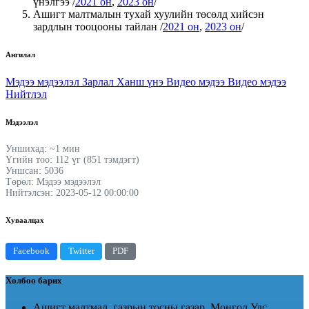
үнэлгээ /
2021 он
,
2023 он
/
Ашигт малтмалын тухай хуулийн төсөлд хийсэн
зардлын тооцооны тайлан /
2021 он
,
2023 он
/
Ангилал
Мэдээ мэдээлэл
Зарлал
Ханш үнэ
Видео мэдээ
Видео мэдээ
Нийтлэл
Мэдээлэл
Уншихад: ~1 мин
Үгийн тоо: 112 үг (851 тэмдэгт)
Уншсан: 5036
Төрөл: Мэдээ мэдээлэл
Нийтэлсэн: 2023-05-12 00:00:00
Хуваалцах
Facebook
Twitter
PDF
Холбоо барих
Ашигт малтмал, газрын тосны газар, Монгол Улс,