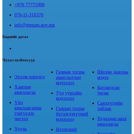
+976 77771900
976-11-310370
info@mrpam.gov.mn
Биднийг дагах
Чухал холбоосууд
Газрын тосны
Шилэн дансны
Эрхэм зорилго
ашиглалтын
мэдээ
мэдээлэл
Хамтын
Батлагдсан
ажиллагаа
Уул уурхайн
төсөв
мэдээлэл
Үйл
Санхүүгийн
ажиллагааны
Газрын тосны
тайлан
тэргүүлэх
бүтээгдэхүүний
чиглэл
Худалдан авах
мэдээлэл
ажиллагаа
Хууль
Нүүрсний