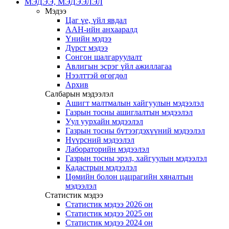
МЭДЭЭ, МЭДЭЭЛЭЛ
Мэдээ
Цаг үе, үйл явдал
ААН-ийн анхааралд
Үнийн мэдээ
Дүрст мэдээ
Сонгон шалгаруулалт
Авлигын эсрэг үйл ажиллагаа
Нээлттэй өгөгдөл
Архив
Салбарын мэдээлэл
Ашигт малтмалын хайгуулын мэдээлэл
Газрын тосны ашиглалтын мэдээлэл
Уул уурхайн мэдээлэл
Газрын тосны бүтээгдэхүүний мэдээлэл
Нүүрсний мэдээлэл
Лабораторийн мэдээлэл
Газрын тосны эрэл, хайгуулын мэдээлэл
Кадастрын мэдээлэл
Цөмийн болон цацрагийн хяналтын
мэдээлэл
Статистик мэдээ
Статистик мэдээ 2026 он
Статистик мэдээ 2025 он
Статистик мэдээ 2024 он