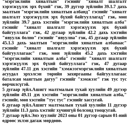
"мэргэжлийн хяналтын" гэснийг "хяналт шалгалт
хэрэгжүүлэх эрх бүхий" гэж, 39 дүгээр зүйлийн 39.1.7 дахь
заалтын "мэргэжлийн хяналтын албанд" гэснийг "хяналт
шалгалт хэрэгжүүлэх эрх бүхий байгууллагад" гэж, мөн
зүйлийн 39.7 дахь хэсгийн "мэргэжлийн хяналтын алба"
гэснийг "хяналт шалгалт хэрэгжүүлэх эрх бүхий
байгууллага" гэж, 42 дугаар зүйлийн 42.2 дахь хэсгийн
"явуулж болно" гэснийг "явуулна" гэж, 45 дугаар зүйлийн
45.1.3 дахь заалтын "мэргэжлийн хяналтын албанаас"
гэснийг "хяналт шалгалт хэрэгжүүлэх эрх бүхий
байгууллагаас" гэж, мөн зүйлийн 45.2 дахь хэсгийн
"мэргэжлийн хяналтын алба" гэснийг "хяналт шалгалт
хэрэгжүүлэх эрх бүхий байгууллага" гэж, 47 дугаар
зүйлийн 47.11 дэх хэсгийн "хэмжээгмэргэжлийн хяналтын
асуудал эрхэлсэн төрийн захиргааны байгууллагаас
баталсан маягтын дагуу" гэснийг "хэмжээг" гэж тус тус
өөрчилсүгэй.
5 дугаар зүйл.Ашигт малтмалын тухай хуулийн 49 дүгээр
зүйлийн 49.11 дэх хэсгийн "мэргэжлийн хяналтын алба,"
гэснийг, мөн хэсгийн "тус тус" гэснийг хассугай.
6 дугаар зүйл.Ашигт малтмалын тухай хуулийн 11 дүгээр
зүйлийн 11.3 дахь хэсгийг хүчингүй болсонд тооцсугай.
7 дугаар зүйл.Энэ хуулийг 2023 оны 01 дүгээр сарын 01-ний
өдрөөс эхлэн дагаж мөрдөнө.