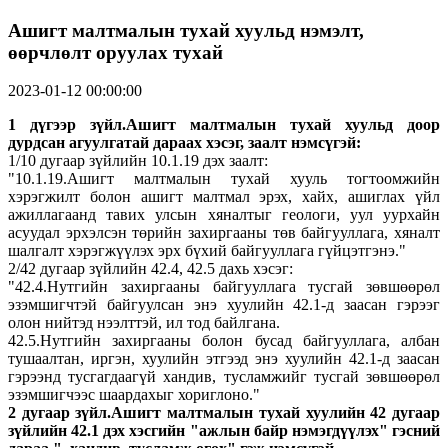
Ашигт малтмалын тухай хуульд нэмэлт,
өөрчлөлт оруулах тухай
2023-01-12 00:00:00
1 дүгээр зүйл.Ашигт малтмалын тухай хуульд доор
дурдсан агуулгатай дараах хэсэг, заалт нэмсүгэй:
1/10 дугаар зүйлийн 10.1.19 дэх заалт:
"10.1.19.Ашигт малтмалын тухай хууль тогтоомжийн
хэрэгжилт болон ашигт малтмал эрэх, хайх, ашиглах үйл
ажиллагаанд тавих улсын хяналтыг геологи, уул уурхайн
асуудал эрхэлсэн төрийн захиргааны төв байгууллага, хяналт
шалгалт хэрэгжүүлэх эрх бүхий байгууллага гүйцэтгэнэ."
2/42 дугаар зүйлийн 42.4, 42.5 дахь хэсэг:
"42.4.Нутгийн захиргааны байгууллага тусгай зөвшөөрөл
эзэмшигчтэй байгуулсан энэ хуулийн 42.1-д заасан гэрээг
олон нийтэд нээлттэй, ил тод байлгана.
42.5.Нутгийн захиргааны болон бусад байгууллага, албан
тушаалтан, иргэн, хуулийн этгээд энэ хуулийн 42.1-д заасан
гэрээнд тусгагдаагүй хандив, тусламжийг тусгай зөвшөөрөл
эзэмшигчээс шаардахыг хориглоно."
2 дугаар зүйл.Ашигт малтмалын тухай хуулийн 42 дугаар
зүйлийн 42.1 дэх хэсгийн "ажлын байр нэмэгдүүлэх" гэсний