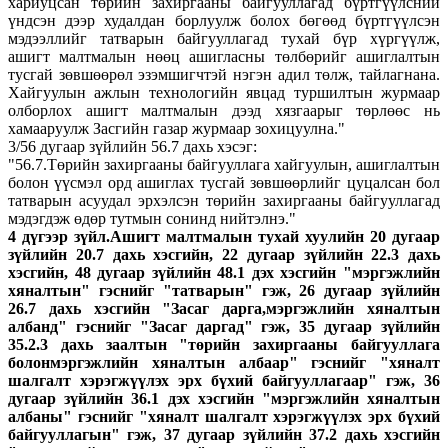
хариуцсан төрийн захиргааны байгууллагад бүртгүүлсний
үндсэн дээр худалдан борлуулж болох бөгөөд бүртгүүлсэн
мэдээллийг татварын байгууллагад тухай бүр хүргүүлж,
ашигт малтмалын нөөц ашигласны төлбөрийг ашиглалтын
тусгай зөвшөөрөл эзэмшигчтэй нэгэн адил төлж, тайлагнана.
Хайгуулын ажлын технологийн явцад туршилтын журмаар
олборлох ашигт малтмалын дээд хязгаарыг төрлөөс нь
хамааруулж Засгийн газар журмаар зохицуулна."
3/56 дугаар зүйлийн 56.7 дахь хэсэг:
"56.7.Төрийн захиргааны байгууллага хайгуулын, ашиглалтын
болон үүсмэл орд ашиглах тусгай зөвшөөрлийг цуцалсан бол
татварын асуудал эрхэлсэн төрийн захиргааны байгууллагад
мэдэгдэж өдөр тутмын сонинд нийтэлнэ."
4 дүгээр зүйл.Ашигт малтмалын тухай хуулийн 20 дугаар
зүйлийн 20.7 дахь хэсгийн, 22 дугаар зүйлийн 22.3 дахь
хэсгийн, 48 дугаар зүйлийн 48.1 дэх хэсгийн "мэргэжлийн
хяналтын" гэснийг "татварын" гэж, 26 дугаар зүйлийн
26.7 дахь хэсгийн "Засаг дарга,мэргэжлийн хяналтын
албанд" гэснийг "Засаг даргад" гэж, 35 дугаар зүйлийн
35.2.3 дахь заалтын "төрийн захиргааны байгууллага
болонмэргэжлийн хяналтын албаар" гэснийг "хяналт
шалгалт хэрэгжүүлэх эрх бүхий байгууллагаар" гэж, 36
дугаар зүйлийн 36.1 дэх хэсгийн "мэргэжлийн хяналтын
албаны" гэснийг "хяналт шалгалт хэрэгжүүлэх эрх бүхий
байгууллагын" гэж, 37 дугаар зүйлийн 37.2 дахь хэсгийн