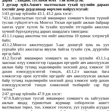
дараа ", хандив, тусламж өгөх" гэж нэмсүгэй.
3 дугаар зүйл.Ашигт малтмалын тухай хуулийн дараах
хэсгийг доор дурдсанаар өөрчлөн найруулсугай:
1/43 дугаар зүйлийн 43.1, 43.2 дахь хэсэг:
"43.1.Ашиглалтын тусгай зөвшөөрөл эзэмшигч болон түүний
туслан гүйцэтгэгч нь Монгол Улсын иргэдийг ажлын байраар
хангах үүрэг хүлээх ба тухайн хуулийн этгээдийн ажиллах
хүчний бүрэлдэхүүнд дараах шаардлага тавигдана:
43.1.1.гадаад ажилтны тоо нийт ажилтны 10 хувиас хэтрэхгүй
байх;
43.1.2.Монгол ажилтнуудын 5-аас доошгүй хувь нь уул
уурхайн үйл ажиллагаа явуулж байгаа тухайн сум, дүүргийн
иргэд байх.
43.2.Тусгай зөвшөөрөл эзэмшигч нь энэ хуулийн 43.1.1-д
зааснаас илүү хэмжээгээр гадаадын иргэдийг авч ажиллуулсан
ажлын байр тутамд хөдөлмөрийн хөлсний доод хэмжээг 10
дахин нэмэгдүүлсэнтэй тэнцэх, 43.1.2-т зааснаас бага
хэмжээгээр орон нутгийн иргэдийг авч ажиллуулсан ажлын
байр тутамд хөдөлмөрийн хөлсний доод хэмжээг хоёр дахин
нэмэгдүүлсэнтэй тэнцэх хэмжээний төлбөрийг сар бүр
төлнө."
2/47 дугаар зүйлийн 47.9 дэх хэсэг:
"47.9.Хайгуулын тусгай зөвшөөрөл эзэмшигч нь хайгуулын
ажлын явцад туршилтын журмаар олборлосон ашигт
малтмалын төрөл, тоо, хэмжээг геологи, уул уурхайн асуудал