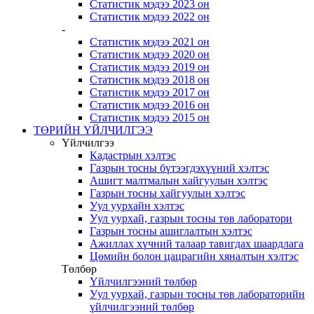
Статистик мэдээ 2023 он
Статистик мэдээ 2022 он
-
Статистик мэдээ 2021 он
Статистик мэдээ 2020 он
Статистик мэдээ 2019 он
Статистик мэдээ 2018 он
Статистик мэдээ 2017 он
Статистик мэдээ 2016 он
Статистик мэдээ 2015 он
ТӨРИЙН ҮЙЛЧИЛГЭЭ
Үйлчилгээ
Кадастрын хэлтэс
Газрын тосны бүтээгдэхүүний хэлтэс
Ашигт малтмалын хайгуулын хэлтэс
Газрын тосны хайгуулын хэлтэс
Уул уурхайн хэлтэс
Уул уурхай, газрын тосны төв лаборатори
Газрын тосны ашиглалтын хэлтэс
Ажиллах хүчний талаар тавигдах шаардлага
Цөмийн болон цацрагийн хяналтын хэлтэс
Төлбөр
Үйлчилгээний төлбөр
Уул уурхай, газрын тосны төв лабораторийн
үйлчилгээний төлбөр