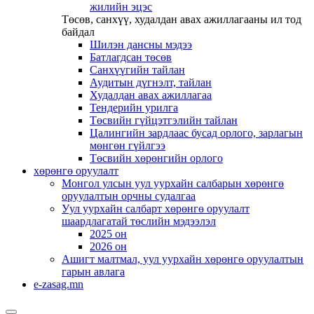
жилийн эцэс
Төсөв, санхүү, худалдан авах ажиллагааны ил тод
байдал
Шилэн дансны мэдээ
Батлагдсан төсөв
Санхүүгийн тайлан
Аудитын дүгнэлт, тайлан
Худалдан авах ажиллагаа
Тендерийн урилга
Төсвийн гүйцэтгэлийн тайлан
Цалингийн зардлаас бусад орлого, зарлагын
мөнгөн гүйлгээ
Төсвийн хөрөнгийн орлого
хөрөнгө оруулалт
Монгол улсын уул уурхайн салбарын хөрөнгө
оруулалтын орчны судалгаа
Уул уурхайн салбарт хөрөнгө оруулалт
шаардлагатай төслийн мэдээлэл
2025 он
2026 он
Ашигт малтмал, уул уурхайн хөрөнгө оруулалтын
гарын авлага
e-zasag.mn