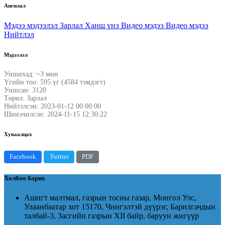
Ангилал
Мэдээ мэдээлэл
Зарлал
Ханш үнэ
Видео мэдээ
Видео мэдээ
Нийтлэл
Мэдээлэл
Уншихад: ~3 мин
Үгийн тоо: 595 үг (4584 тэмдэгт)
Уншсан: 3120
Төрөл: Зарлал
Нийтэлсэн: 2023-01-12 00:00:00
Шинэчилсэн: 2024-11-15 12:30:22
Хуваалцах
Facebook
Twitter
PDF
Холбоо барих
Ашигт малтмал, газрын тосны газар, Монгол Улс,
Улаанбаатар хот 15170, Чингэлтэй дүүрэг, Барилгачдын
талбай-3, Засгийн газрын XII байр, баруун жигүүр