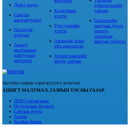
Төсвийн
мэдээлэл
Дүрст мэдээ
гүйцэтгэлийн
Кадастрын
тайлан
Сонгон
хэлтэс
шалгаруулалт
Цалингийн
Уул уурхайн
зардлаас бусад
Нээлттэй
хэлтэс
орлого,
өгөгдөл
зарлагын
Авлигын эсрэг
мөнгөн гүйлгээ
Ашигт
үйл ажиллагаа
малтмалын
хайгуулын
Хүний нөөцийн
мэдээлэл
мэдээ, тайлан
Засгийн газрын хэрэгжүүлэгч агентлаг
АШИГТ МАЛТМАЛ, ГАЗРЫН ТОСНЫ ГАЗАР.
ЛОГО татаж авах
Нууцлалын бодлого
Сайтын бүтэц
Архив
Холбоо барих