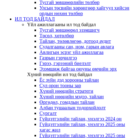
Тусгай зөвшөөрлийн төлбөр
Улсын төсвийн хөрөнгөөр хайгуул хийсэн
ордын нөхөн төлбөр
ИЛ ТОД БАЙДАЛ
Үйл ажиллагааны ил тод байдал
Тусгай зөвшөөрөл эзэмшигч
Төсөл, хөтөлбөр
Тайлан, төлөвлөгөө, дотоод аудит
Судалгааны сан, ном, гарын авлага
Авлигын эсрэг үйл ажиллагаа
Газрын гэрчилгээ
Гэрээ, гэрээний биелэлт
Эзэмшиж байгаа оюуны өмчийн эрх
Хүний нөөцийн ил тод байдал
Ёс зүйн дэд хорооны тайлан
Сул орон тооны зар
Хүний нөөцийн стратеги
Хүний нөөцийн мэдээ, тайлан
Өргөдөл, гомдлын тайлан
Албан тушаалын тодорхойлолт
Сургалт
Гүйцэтгэлийн тайлан, үнэлгээ 2024 он
Гүйцэтгэлийн тайлан, үнэлгээ 2025 оны
хагас жил
Гүйцэтгэлийн тайлан, үнэлгээ 2025 оны