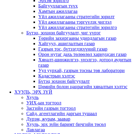
Эрхэм зорилго
Байгууллагын түүх
Хамтын ажиллагаа
Үйл ажиллагааны стратегийн зорилт
Үйл ажиллагааны тэргүүлэх чиглэл
Үйл ажиллагааны стратегийн зорилго
Бүтэц, зохион байгуулалт, чиг үүрэг
Төрийн захиргааны удирдлагын газар
Хайгуул, ашиглалтын газар
Газрын тос, бүтээгдэхүүний газар
Орон нутаг дахь төлөөлөл хариуцсан газар
Хяналт-шинжилгээ, үнэлгээ, дотоод аудитын
газар
Уул уурхай, газрын тосны төв лаборатори
Кадастрын хэлтэс
Бүтэц зохион байгуулалт
Цөмийн болон цацрагийн хяналтын хэлтэс
ХУУЛЬ, ЭРХ ЗҮЙ
Хууль
УИХ-ын тогтоол
Засгийн газрын тогтоол
Сайд, агентлагийн даргын тушаал
Дүрэм, журам, заавар
Хууль, эрх зүйн баримт бичгийн төсөл
Лавлагаа