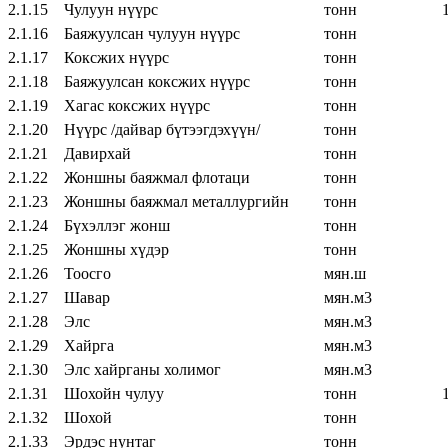
2.1.15
Чулуун нүүрс
тонн
12,5
2.1.16
Баяжуулсан чулуун нүүрс
тонн
5,5
2.1.17
Коксжих нүүрс
тонн
2.1.18
Баяжуулсан коксжих нүүрс
тонн
2.1.19
Хагас коксжих нүүрс
тонн
2.1.20
Нүүрс /дайвар бүтээгдэхүүн/
тонн
2.1.21
Давирхай
тонн
2.1.22
Жоншны баяжмал флотаци
тонн
0
2.1.23
Жоншны баяжмал металлургийн
тонн
2.1.24
Бүхэллэг жонш
тонн
3,5
2.1.25
Жоншны хүдэр
тонн
2
2.1.26
Тоосго
мян.ш
2.1.27
Шавар
мян.м3
7,3
2.1.28
Элс
мян.м3
12
2.1.29
Хайрга
мян.м3
1
2.1.30
Элс хайрганы холимог
мян.м3
25
2.1.31
Шохойн чулуу
тонн
15,5
2.1.32
Шохой
тонн
7,8
2.1.33
Эрдэс нунтаг
тонн
2,7