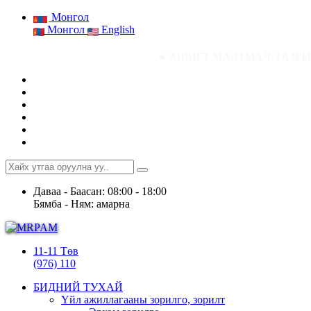
Монгол
Монгол
English
● АШИГТ МАЛТМАЛ, ГАЗРЫН ТОСНЫ ГАЗРЫН 
Даваа - Баасан: 08:00 - 18:00
Бямба - Ням: амарна
11-11 Төв
(976) 110
БИДНИЙ ТУХАЙ
Үйл ажиллагааны зорилго, зорилт