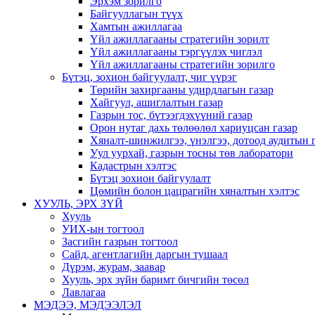
Эрхэм зорилго
Байгууллагын түүх
Хамтын ажиллагаа
Үйл ажиллагааны стратегийн зорилт
Үйл ажиллагааны тэргүүлэх чиглэл
Үйл ажиллагааны стратегийн зорилго
Бүтэц, зохион байгуулалт, чиг үүрэг
Төрийн захиргааны удирдлагын газар
Хайгуул, ашиглалтын газар
Газрын тос, бүтээгдэхүүний газар
Орон нутаг дахь төлөөлөл хариуцсан газар
Хяналт-шинжилгээ, үнэлгээ, дотоод аудитын 
Уул уурхай, газрын тосны төв лаборатори
Кадастрын хэлтэс
Бүтэц зохион байгуулалт
Цөмийн болон цацрагийн хяналтын хэлтэс
ХУУЛЬ, ЭРХ ЗҮЙ
Хууль
УИХ-ын тогтоол
Засгийн газрын тогтоол
Сайд, агентлагийн даргын тушаал
Дүрэм, журам, заавар
Хууль, эрх зүйн баримт бичгийн төсөл
Лавлагаа
МЭДЭЭ, МЭДЭЭЛЭЛ