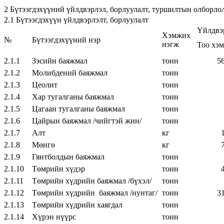
2 Бүтээгдэхүүний үйлдвэрлэл, борлуулалт, туршилтын олборло
2.1 Бүтээгдэхүүн үйлдвэрлэлт, борлуулалт
Үйлдвэ
Хэмжих
№
Бүтээгдэхүүний нэр
нэгж
Тоо хэ
2.1.1
Зэсийн баяжмал
тонн
563,
2.1.2
Молибдений баяжмал
тонн
2.1.3
Цеолит
тонн
7
2.1.4
Хар тугалганы баяжмал
тонн
2.1.5
Цагаан тугалганы баяжмал
тонн
99
2.1.6
Цайрын баяжмал /чийгтэй жин/
тонн
92
2.1.7
Алт
кг
10,1
2.1.8
Мөнгө
кг
76,0
2.1.9
Гянтболдын баяжмал
тонн
56
2.1.10
Төмрийн хүдэр
тонн
469,
2.1.11
Төмрийн хүдрийн баяжмал /бүхэл/
тонн
2.1.12
Төмрийн хүдрийн баяжмал /нунтаг/
тонн
314,
2.1.13
Төмрийн хүдрийн хаягдал
тонн
2.1.14
Хүрэн нүүрс
тонн
7,0