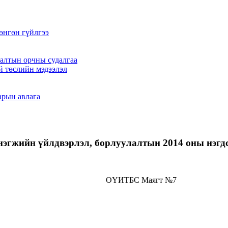
өнгөн гүйлгээ
алтын орчны судалгаа
й төслийн мэдээлэл
арын авлага
эгжийн үйлдвэрлэл, борлуулалтын 2014 оны нэгд
ОҮИТБС Маягт №7