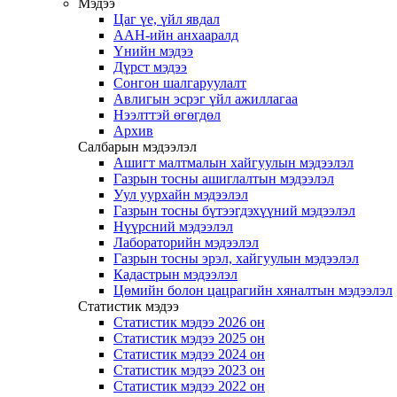
Мэдээ
Цаг үе, үйл явдал
ААН-ийн анхааралд
Үнийн мэдээ
Дүрст мэдээ
Сонгон шалгаруулалт
Авлигын эсрэг үйл ажиллагаа
Нээлттэй өгөгдөл
Архив
Салбарын мэдээлэл
Ашигт малтмалын хайгуулын мэдээлэл
Газрын тосны ашиглалтын мэдээлэл
Уул уурхайн мэдээлэл
Газрын тосны бүтээгдэхүүний мэдээлэл
Нүүрсний мэдээлэл
Лабораторийн мэдээлэл
Газрын тосны эрэл, хайгуулын мэдээлэл
Кадастрын мэдээлэл
Цөмийн болон цацрагийн хяналтын мэдээлэл
Статистик мэдээ
Статистик мэдээ 2026 он
Статистик мэдээ 2025 он
Статистик мэдээ 2024 он
Статистик мэдээ 2023 он
Статистик мэдээ 2022 он