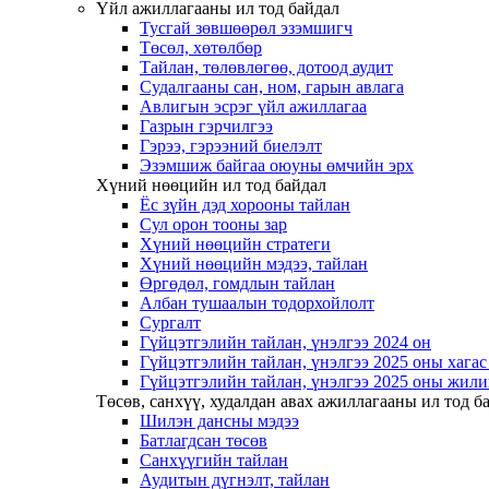
Үйл ажиллагааны ил тод байдал
Тусгай зөвшөөрөл эзэмшигч
Төсөл, хөтөлбөр
Тайлан, төлөвлөгөө, дотоод аудит
Судалгааны сан, ном, гарын авлага
Авлигын эсрэг үйл ажиллагаа
Газрын гэрчилгээ
Гэрээ, гэрээний биелэлт
Эзэмшиж байгаа оюуны өмчийн эрх
Хүний нөөцийн ил тод байдал
Ёс зүйн дэд хорооны тайлан
Сул орон тооны зар
Хүний нөөцийн стратеги
Хүний нөөцийн мэдээ, тайлан
Өргөдөл, гомдлын тайлан
Албан тушаалын тодорхойлолт
Сургалт
Гүйцэтгэлийн тайлан, үнэлгээ 2024 он
Гүйцэтгэлийн тайлан, үнэлгээ 2025 оны хага
Гүйцэтгэлийн тайлан, үнэлгээ 2025 оны жили
Төсөв, санхүү, худалдан авах ажиллагааны ил тод б
Шилэн дансны мэдээ
Батлагдсан төсөв
Санхүүгийн тайлан
Аудитын дүгнэлт, тайлан