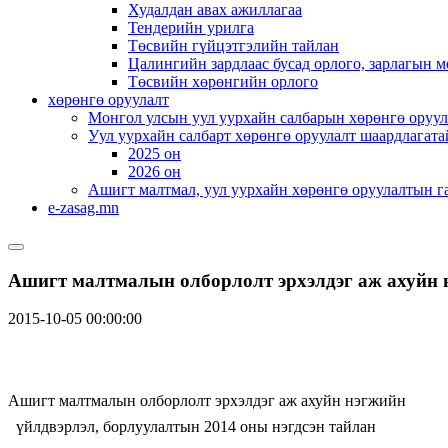
Худалдан авах ажиллагаа
Тендерийн урилга
Төсвийн гүйцэтгэлийн тайлан
Цалингийн зардлаас бусад орлого, зарлагын м
Төсвийн хөрөнгийн орлого
хөрөнгө оруулалт
Монгол улсын уул уурхайн салбарын хөрөнгө оруул
Уул уурхайн салбарт хөрөнгө оруулалт шаардлагата
2025 он
2026 он
Ашигт малтмал, уул уурхайн хөрөнгө оруулалтын г
e-zasag.mn
Ашигт малтмалын олборлолт эрхэлдэг аж ахуйн н
2015-10-05 00:00:00
Ашигт малтмалын олборлолт эрхэлдэг аж ахуйн нэгжийн
үйлдвэрлэл, борлуулалтын 2014 оны нэгдсэн тайлан