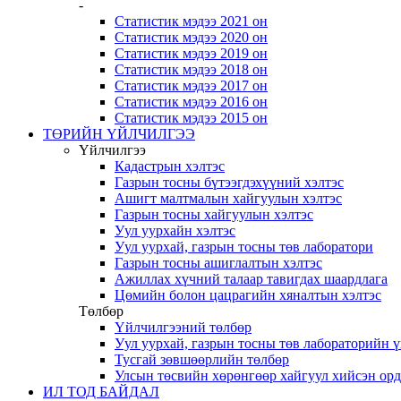
-
Статистик мэдээ 2021 он
Статистик мэдээ 2020 он
Статистик мэдээ 2019 он
Статистик мэдээ 2018 он
Статистик мэдээ 2017 он
Статистик мэдээ 2016 он
Статистик мэдээ 2015 он
ТӨРИЙН ҮЙЛЧИЛГЭЭ
Үйлчилгээ
Кадастрын хэлтэс
Газрын тосны бүтээгдэхүүний хэлтэс
Ашигт малтмалын хайгуулын хэлтэс
Газрын тосны хайгуулын хэлтэс
Уул уурхайн хэлтэс
Уул уурхай, газрын тосны төв лаборатори
Газрын тосны ашиглалтын хэлтэс
Ажиллах хүчний талаар тавигдах шаардлага
Цөмийн болон цацрагийн хяналтын хэлтэс
Төлбөр
Үйлчилгээний төлбөр
Уул уурхай, газрын тосны төв лабораторийн 
Тусгай зөвшөөрлийн төлбөр
Улсын төсвийн хөрөнгөөр хайгуул хийсэн ор
ИЛ ТОД БАЙДАЛ