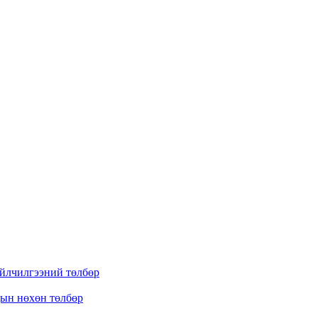
үйлчилгээний төлбөр
дын нөхөн төлбөр