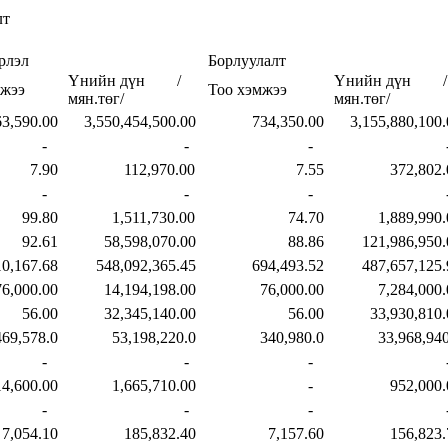
лт
рлэл
Борлуулалт
Үнийн дүн /
Үнийн дүн /
мжээ
Тоо хэмжээ
мян.төг/
мян.төг/
590.00
3,550,454,500.00
734,350.00
3,155,880,100.
-
-
-
.90
112,970.00
7.55
372,802.
-
-
-
.80
1,511,730.00
74.70
1,889,990.
.61
58,598,070.00
88.86
121,986,950.
67.68
548,092,365.45
694,493.52
487,657,125.
00.00
14,194,198.00
76,000.00
7,284,000.
.00
32,345,140.00
56.00
33,930,810.
578.0
53,198,220.0
340,980.0
33,968,940
-
-
-
600.00
1,665,710.00
-
952,000.
-
-
-
54.10
185,832.40
7,157.60
156,823.