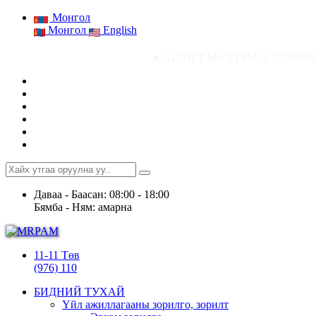
Монгол
Монгол
English
● АШИГТ МАЛТМАЛ, ГАЗРЫН ТОСНЫ ГАЗР
Даваа - Баасан: 08:00 - 18:00
Бямба - Ням: амарна
11-11 Төв
(976) 110
БИДНИЙ ТУХАЙ
Үйл ажиллагааны зорилго, зорилт