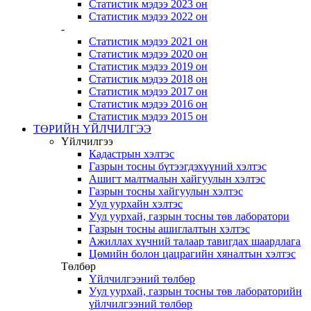
Статистик мэдээ 2023 он
Статистик мэдээ 2022 он
-
Статистик мэдээ 2021 он
Статистик мэдээ 2020 он
Статистик мэдээ 2019 он
Статистик мэдээ 2018 он
Статистик мэдээ 2017 он
Статистик мэдээ 2016 он
Статистик мэдээ 2015 он
ТӨРИЙН ҮЙЛЧИЛГЭЭ
Үйлчилгээ
Кадастрын хэлтэс
Газрын тосны бүтээгдэхүүний хэлтэс
Ашигт малтмалын хайгуулын хэлтэс
Газрын тосны хайгуулын хэлтэс
Уул уурхайн хэлтэс
Уул уурхай, газрын тосны төв лаборатори
Газрын тосны ашиглалтын хэлтэс
Ажиллах хүчний талаар тавигдах шаардлага
Цөмийн болон цацрагийн хяналтын хэлтэс
Төлбөр
Үйлчилгээний төлбөр
Уул уурхай, газрын тосны төв лабораторийн
үйлчилгээний төлбөр