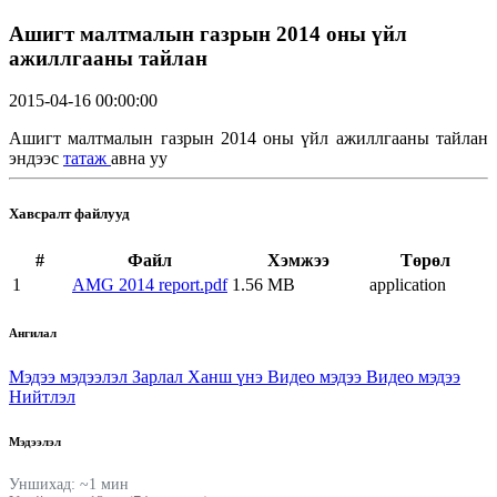
Ашигт малтмалын газрын 2014 оны үйл
ажиллгааны тайлан
2015-04-16 00:00:00
Ашигт малтмалын газрын 2014 оны үйл ажиллгааны тайлан
эндээс
татаж
авна уу
Хавсралт файлууд
#
Файл
Хэмжээ
Төрөл
1
AMG 2014 report.pdf
1.56 MB
application
Ангилал
Мэдээ мэдээлэл
Зарлал
Ханш үнэ
Видео мэдээ
Видео мэдээ
Нийтлэл
Мэдээлэл
Уншихад: ~1 мин