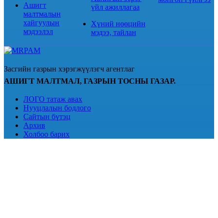
Ашигт
үйл ажиллагаа
малтмалын
хайгуулын
Хүний нөөцийн
мэдээлэл
мэдээ, тайлан
Засгийн газрын хэрэгжүүлэгч агентлаг
АШИГТ МАЛТМАЛ, ГАЗРЫН ТОСНЫ ГАЗАР.
ЛОГО татаж авах
Нууцлалын бодлого
Сайтын бүтэц
Архив
Холбоо барих