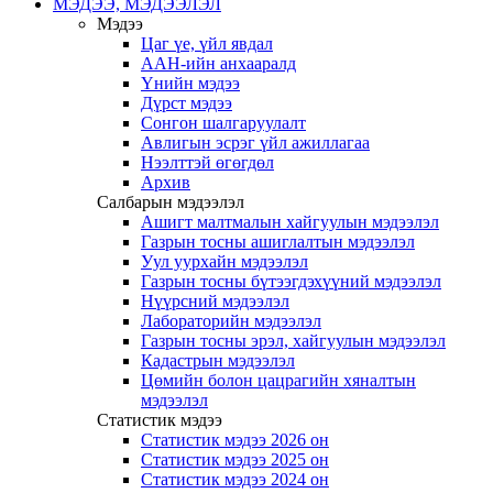
МЭДЭЭ, МЭДЭЭЛЭЛ
Мэдээ
Цаг үе, үйл явдал
ААН-ийн анхааралд
Үнийн мэдээ
Дүрст мэдээ
Сонгон шалгаруулалт
Авлигын эсрэг үйл ажиллагаа
Нээлттэй өгөгдөл
Архив
Салбарын мэдээлэл
Ашигт малтмалын хайгуулын мэдээлэл
Газрын тосны ашиглалтын мэдээлэл
Уул уурхайн мэдээлэл
Газрын тосны бүтээгдэхүүний мэдээлэл
Нүүрсний мэдээлэл
Лабораторийн мэдээлэл
Газрын тосны эрэл, хайгуулын мэдээлэл
Кадастрын мэдээлэл
Цөмийн болон цацрагийн хяналтын
мэдээлэл
Статистик мэдээ
Статистик мэдээ 2026 он
Статистик мэдээ 2025 он
Статистик мэдээ 2024 он