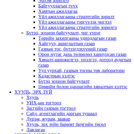
Эрхэм зорилго
Байгууллагын түүх
Хамтын ажиллагаа
Үйл ажиллагааны стратегийн зорилт
Үйл ажиллагааны тэргүүлэх чиглэл
Үйл ажиллагааны стратегийн зорилго
Бүтэц, зохион байгуулалт, чиг үүрэг
Төрийн захиргааны удирдлагын газар
Хайгуул, ашиглалтын газар
Газрын тос, бүтээгдэхүүний газар
Орон нутаг дахь төлөөлөл хариуцсан газар
Хяналт-шинжилгээ, үнэлгээ, дотоод аудитын
газар
Уул уурхай, газрын тосны төв лаборатори
Кадастрын хэлтэс
Бүтэц зохион байгуулалт
Цөмийн болон цацрагийн хяналтын хэлтэс
ХУУЛЬ, ЭРХ ЗҮЙ
Хууль
УИХ-ын тогтоол
Засгийн газрын тогтоол
Сайд, агентлагийн даргын тушаал
Дүрэм, журам, заавар
Хууль, эрх зүйн баримт бичгийн төсөл
Лавлагаа