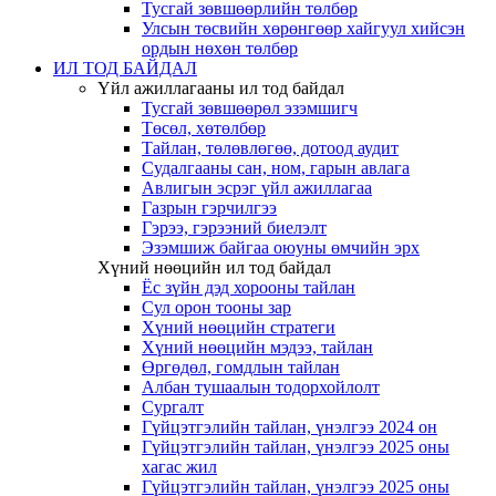
Тусгай зөвшөөрлийн төлбөр
Улсын төсвийн хөрөнгөөр хайгуул хийсэн
ордын нөхөн төлбөр
ИЛ ТОД БАЙДАЛ
Үйл ажиллагааны ил тод байдал
Тусгай зөвшөөрөл эзэмшигч
Төсөл, хөтөлбөр
Тайлан, төлөвлөгөө, дотоод аудит
Судалгааны сан, ном, гарын авлага
Авлигын эсрэг үйл ажиллагаа
Газрын гэрчилгээ
Гэрээ, гэрээний биелэлт
Эзэмшиж байгаа оюуны өмчийн эрх
Хүний нөөцийн ил тод байдал
Ёс зүйн дэд хорооны тайлан
Сул орон тооны зар
Хүний нөөцийн стратеги
Хүний нөөцийн мэдээ, тайлан
Өргөдөл, гомдлын тайлан
Албан тушаалын тодорхойлолт
Сургалт
Гүйцэтгэлийн тайлан, үнэлгээ 2024 он
Гүйцэтгэлийн тайлан, үнэлгээ 2025 оны
хагас жил
Гүйцэтгэлийн тайлан, үнэлгээ 2025 оны