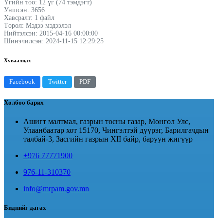
Үгийн тоо: 12 үг (74 тэмдэгт)
Уншсан: 3656
Хавсралт: 1 файл
Төрөл: Мэдээ мэдээлэл
Нийтэлсэн: 2015-04-16 00:00:00
Шинэчилсэн: 2024-11-15 12:29:25
Хуваалцах
Facebook
Twitter
PDF
Холбоо барих
Ашигт малтмал, газрын тосны газар, Монгол Улс,
Улаанбаатар хот 15170, Чингэлтэй дүүрэг, Барилгачдын
талбай-3, Засгийн газрын XII байр, баруун жигүүр
+976 77771900
976-11-310370
info@mrpam.gov.mn
Биднийг дагах