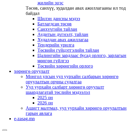
жилийн эцэс
Төсөв, санхүү, худалдан авах ажиллагааны ил тод
байдал
Шилэн дансны мэдээ
Батлагдсан төсөв
Санхүүгийн тайлан
Аудитын дүгнэлт, тайлан
Худалдан авах ажиллагаа
Тендерийн урилга
Төсвийн гүйцэтгэлийн тайлан
Цалингийн зардлаас бусад орлого, зарлагын
мөнгөн гүйлгээ
Төсвийн хөрөнгийн орлого
хөрөнгө оруулалт
Монгол улсын уул уурхайн салбарын хөрөнгө
оруулалтын орчны судалгаа
Уул уурхайн салбарт хөрөнгө оруулалт
шаардлагатай төслийн мэдээлэл
2025 он
2026 он
Ашигт малтмал, уул уурхайн хөрөнгө оруулалтын
гарын авлага
e-zasag.mn