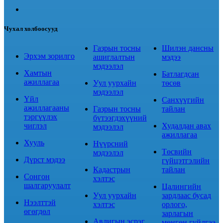
Чухал холбоосууд
Газрын тосны
Шилэн дансны
Эрхэм зорилго
ашиглалтын
мэдээ
мэдээлэл
Хамтын
Батлагдсан
ажиллагаа
Уул уурхайн
төсөв
мэдээлэл
Үйл
Санхүүгийн
ажиллагааны
Газрын тосны
тайлан
тэргүүлэх
бүтээгдэхүүний
чиглэл
Худалдан авах
мэдээлэл
ажиллагаа
Хууль
Нүүрсний
Төсвийн
мэдээлэл
Дүрст мэдээ
гүйцэтгэлийн
Кадастрын
тайлан
Сонгон
хэлтэс
шалгаруулалт
Цалингийн
Уул уурхайн
зардлаас бусад
Нээлттэй
хэлтэс
орлого,
өгөгдөл
зарлагын
Авлигын эсрэг
мөнгөн гүйлгээ