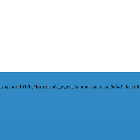
атар хот 15170, Чингэлтэй дүүрэг, Барилгачдын талбай-3, Засгий