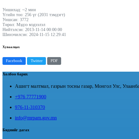
Уншихад: ~2 мин
Үгийн тоо: 256 үг (2031 тэмдэгт)
Уншсан: 3772
Төрөл: Мэдээ мэдээлэл
Нийтэлсэн: 2013-11-14 00:00:00
Шинэчилсэн: 2024-11-15 12:29:41
Хуваалцах
Facebook
Twitter
PDF
Холбоо барих
Ашигт малтмал, газрын тосны газар, Монгол Улс, Улаанба
+976 77771900
976-11-310370
info@mrpam.gov.mn
Биднийг дагах