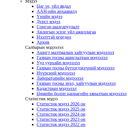
Мэдээ
Цаг үе, үйл явдал
ААН-ийн анхааралд
Үнийн мэдээ
Дүрст мэдээ
Сонгон шалгаруулалт
Авлигын эсрэг үйл ажиллагаа
Нээлттэй өгөгдөл
Архив
Салбарын мэдээлэл
Ашигт малтмалын хайгуулын мэдээлэл
Газрын тосны ашиглалтын мэдээлэл
Уул уурхайн мэдээлэл
Газрын тосны бүтээгдэхүүний мэдээлэл
Нүүрсний мэдээлэл
Лабораторийн мэдээлэл
Газрын тосны эрэл, хайгуулын мэдээлэл
Кадастрын мэдээлэл
Цөмийн болон цацрагийн хяналтын мэдээлэл
Статистик мэдээ
Статистик мэдээ 2026 он
Статистик мэдээ 2025 он
Статистик мэдээ 2024 он
Статистик мэдээ 2023 он
Статистик мэдээ 2022 он