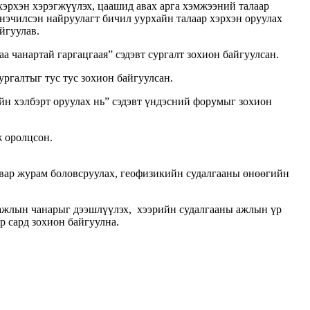
эрхэн хэрэгжүүлэх, цаашид авах арга хэмжээний талаар
нэчилсэн найруулагт бичил уурхайн талаар хэрхэн оруулах
йгуулав.
чанартай гаргацгаая” сэдэвт сургалт зохион байгуулсан.
ргалтыг тус тус зохион байгуулсан.
н хэлбэрт оруулах нь” сэдэвт үндэсний форумыг зохион
ж оролцсон.
вар журам боловсруулах, геофизикийн судалгааны өнөөгийн
 ажлын чанарыг дээшлүүлэх, хээрийн судалгааны ажлын үр
 сард зохион байгуулна.