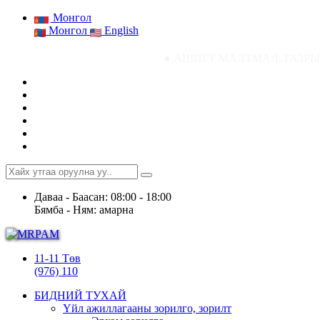
Монгол
Монгол
English
● АШИГТ МАЛТМАЛ, ГАЗРЫН ТОСНЫ ГАЗРЫН
Даваа - Баасан: 08:00 - 18:00
Бямба - Ням: амарна
11-11 Төв
(976) 110
БИДНИЙ ТУХАЙ
Үйл ажиллагааны зорилго, зорилт