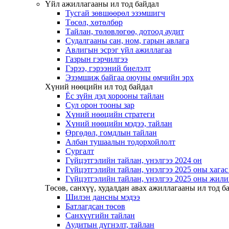
Үйл ажиллагааны ил тод байдал
Тусгай зөвшөөрөл эзэмшигч
Төсөл, хөтөлбөр
Тайлан, төлөвлөгөө, дотоод аудит
Судалгааны сан, ном, гарын авлага
Авлигын эсрэг үйл ажиллагаа
Газрын гэрчилгээ
Гэрээ, гэрээний биелэлт
Эзэмшиж байгаа оюуны өмчийн эрх
Хүний нөөцийн ил тод байдал
Ёс зүйн дэд хорооны тайлан
Сул орон тооны зар
Хүний нөөцийн стратеги
Хүний нөөцийн мэдээ, тайлан
Өргөдөл, гомдлын тайлан
Албан тушаалын тодорхойлолт
Сургалт
Гүйцэтгэлийн тайлан, үнэлгээ 2024 он
Гүйцэтгэлийн тайлан, үнэлгээ 2025 оны хага
Гүйцэтгэлийн тайлан, үнэлгээ 2025 оны жили
Төсөв, санхүү, худалдан авах ажиллагааны ил тод б
Шилэн дансны мэдээ
Батлагдсан төсөв
Санхүүгийн тайлан
Аудитын дүгнэлт, тайлан