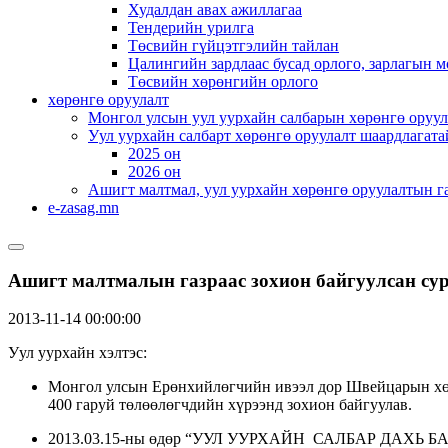
Худалдан авах ажиллагаа
Тендерийн урилга
Төсвийн гүйцэтгэлийн тайлан
Цалингийн зардлаас бусад орлого, зарлагын м
Төсвийн хөрөнгийн орлого
хөрөнгө оруулалт
Монгол улсын уул уурхайн салбарын хөрөнгө оруул
Уул уурхайн салбарт хөрөнгө оруулалт шаардлагата
2025 он
2026 он
Ашигт малтмал, уул уурхайн хөрөнгө оруулалтын г
e-zasag.mn
Ашигт малтмалын газраас зохион байгуулсан сур
2013-11-14 00:00:00
Уул уурхайн хэлтэс:
Монгол улсын Ерөнхийлөгчийн ивээл дор Швейцарын хөг
400 гаруй төлөөлөгчдийн хүрээнд зохион байгуулав.
2013.03.15-ны өдөр “УУЛ УУРХАЙН САЛБАР ДАХЬ БАЙ