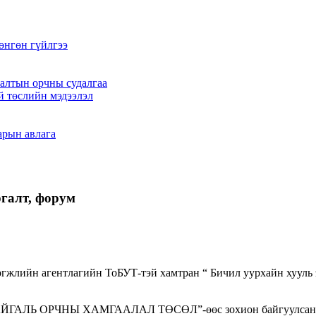
өнгөн гүйлгээ
алтын орчны судалгаа
й төслийн мэдээлэл
арын авлага
галт, форум
жлийн агентлагийн ТоБУТ-тэй хамтран “ Бичил уурхайн хууль 
ГАЛЬ ОРЧНЫ ХАМГААЛАЛ ТӨСӨЛ”-өөс зохион байгуулсан 21 а