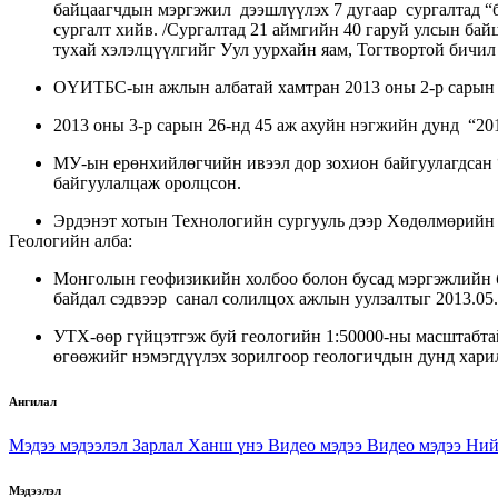
байцаагчдын мэргэжил дээшлүүлэх 7 дугаар сургалтад “б
сургалт хийв. /Сургалтад 21 аймгийн 40 гаруй улсын ба
тухай хэлэлцүүлгийг Уул уурхайн яам, Тогтвортой бичил
ОҮИТБС-ын ажлын албатай хамтран 2013 оны 2-р сарын 6
2013 оны 3-р сарын 26-нд 45 аж ахуйн нэгжийн дунд “20
МУ-ын ерөнхийлөгчийн ивээл дор зохион байгуулагдсан 
байгуулалцаж оролцсон.
Эрдэнэт хотын Технологийн сургууль дээр Хөдөлмөрийн 
Геологийн алба:
Монголын геофизикийн холбоо болон бусад мэргэжлийн б
байдал сэдвээр санал солилцох ажлын уулзалтыг 2013.05.
УТХ-өөр гүйцэтгэж буй геологийн 1:50000-ны масштабта
өгөөжийг нэмэгдүүлэх зорилгоор геологичдын дунд харил
Ангилал
Мэдээ мэдээлэл
Зарлал
Ханш үнэ
Видео мэдээ
Видео мэдээ
Ний
Мэдээлэл