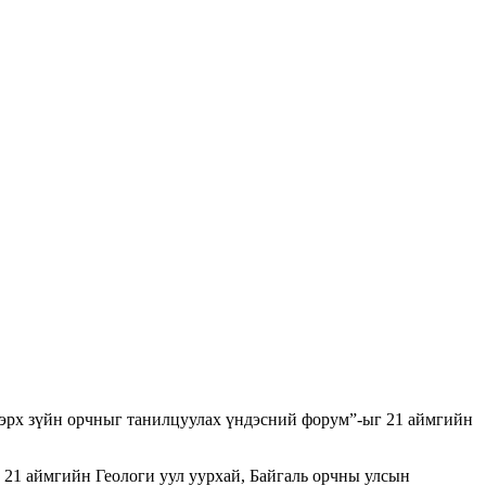
эрх зүйн орчныг танилцуулах үндэсний форум”-ыг 21 аймгийн
ймгийн Геологи уул уурхай, Байгаль орчны улсын