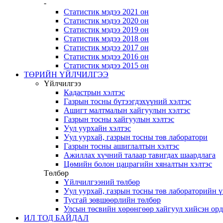
-
Статистик мэдээ 2021 он
Статистик мэдээ 2020 он
Статистик мэдээ 2019 он
Статистик мэдээ 2018 он
Статистик мэдээ 2017 он
Статистик мэдээ 2016 он
Статистик мэдээ 2015 он
ТӨРИЙН ҮЙЛЧИЛГЭЭ
Үйлчилгээ
Кадастрын хэлтэс
Газрын тосны бүтээгдэхүүний хэлтэс
Ашигт малтмалын хайгуулын хэлтэс
Газрын тосны хайгуулын хэлтэс
Уул уурхайн хэлтэс
Уул уурхай, газрын тосны төв лаборатори
Газрын тосны ашиглалтын хэлтэс
Ажиллах хүчний талаар тавигдах шаардлага
Цөмийн болон цацрагийн хяналтын хэлтэс
Төлбөр
Үйлчилгээний төлбөр
Уул уурхай, газрын тосны төв лабораторийн 
Тусгай зөвшөөрлийн төлбөр
Улсын төсвийн хөрөнгөөр хайгуул хийсэн ор
ИЛ ТОД БАЙДАЛ