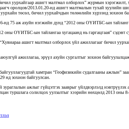
ичил уурхайгаар ашигт малтмал олборлох” журмын хэрэгжилт, х
йцаагч оролцов/2013.01.20-нд ашигт малтмалын тухай хуулийн ши
 уурхайн төсөл, бичил уурхайчдын төлөөлийн хүрээнд зохион ба
-нд 75 аж ахуйн нэгжийн дунд “2012 оны ОҮИТБС-ын тайлангаа 
12 оны ОҮИТБС-ын тайлангаа хугацаанд нь гаргацгаая” сэдэвт су
“Хувиараа ашигт малтмал олборлох үйл ажиллагааг бичил уурхай
аюулгүй ажиллагаа, эрүүл ахуйн сургалтыг зохион байгуулалца
айгууллагуудтай хамтран “Геофизикийн судалгааны ажлын” заа
29 нд зохион байгуулсан.
й зураглалын ажлыг гүйцэтгэх зааврыг үйлдвэрлэлд нэвтрүүлэх
цан туршлага солилцох уулзалтыг хээрийн нөхцөлд 2013 оны 8-р
тлэл