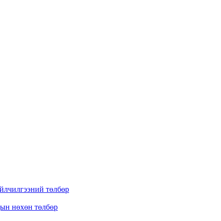
үйлчилгээний төлбөр
дын нөхөн төлбөр