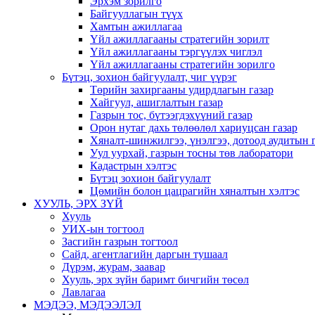
Эрхэм зорилго
Байгууллагын түүх
Хамтын ажиллагаа
Үйл ажиллагааны стратегийн зорилт
Үйл ажиллагааны тэргүүлэх чиглэл
Үйл ажиллагааны стратегийн зорилго
Бүтэц, зохион байгуулалт, чиг үүрэг
Төрийн захиргааны удирдлагын газар
Хайгуул, ашиглалтын газар
Газрын тос, бүтээгдэхүүний газар
Орон нутаг дахь төлөөлөл хариуцсан газар
Хяналт-шинжилгээ, үнэлгээ, дотоод аудитын 
Уул уурхай, газрын тосны төв лаборатори
Кадастрын хэлтэс
Бүтэц зохион байгуулалт
Цөмийн болон цацрагийн хяналтын хэлтэс
ХУУЛЬ, ЭРХ ЗҮЙ
Хууль
УИХ-ын тогтоол
Засгийн газрын тогтоол
Сайд, агентлагийн даргын тушаал
Дүрэм, журам, заавар
Хууль, эрх зүйн баримт бичгийн төсөл
Лавлагаа
МЭДЭЭ, МЭДЭЭЛЭЛ