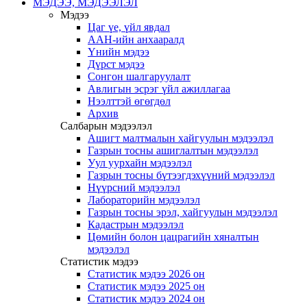
МЭДЭЭ, МЭДЭЭЛЭЛ
Мэдээ
Цаг үе, үйл явдал
ААН-ийн анхааралд
Үнийн мэдээ
Дүрст мэдээ
Сонгон шалгаруулалт
Авлигын эсрэг үйл ажиллагаа
Нээлттэй өгөгдөл
Архив
Салбарын мэдээлэл
Ашигт малтмалын хайгуулын мэдээлэл
Газрын тосны ашиглалтын мэдээлэл
Уул уурхайн мэдээлэл
Газрын тосны бүтээгдэхүүний мэдээлэл
Нүүрсний мэдээлэл
Лабораторийн мэдээлэл
Газрын тосны эрэл, хайгуулын мэдээлэл
Кадастрын мэдээлэл
Цөмийн болон цацрагийн хяналтын
мэдээлэл
Статистик мэдээ
Статистик мэдээ 2026 он
Статистик мэдээ 2025 он
Статистик мэдээ 2024 он