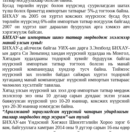
татвар ногдуулахаар болсон байна.
Бусад төрлийн нүүрс болон нүүрсэнд суурилагдсан шатах
түлш болох брикетэд импортын татварыг 5%-д тогтоож байна.
БНХАУ нь 2005 он хүртэл коксжих нүүрснээс бусад бүх
төрлийн нүүрсэнд 6%-ийн импортын татвар ногдуулж байгаад
2007 он хүртэл шат дараалан бууруулах арга хэмжээ авч
хэрэгжүүлж байсан.
БНХАУ-ын импортын шинэ татвар мөрдөгдөж эхэлснээр
манай улсын хувьд:
БНХАУ-д айлчилж байгаа УИХ-ын дарга З.Энхболд БНХАУ-
ын дарга Си Зиньпинд хандан нүүрсний худалдаа нь Монгол,
Хятадын худалдааны тодорхой хувийг бүрдүүлж байгаа
нүүрсний импортын татвар тогтоох болсон нь манай
нүүрсний компаниудад хүндээр тусч байна. Тиймээс
нүүрсний зах зээлийн байдал сайжрах хүртэл тодорхой
хугацаанд манай компаниудыг нүүрсний импортын татвараас
чөлөөлөх хүсэлтийг тавилаа.
Хятад улсын нүүрсний зах зээл дээр импортын татвар мөрдөж
эхэлснээр энэ оны 10 дугаар сарын дундаас эхлэн угааж
баяжуулсан нүүрсний үнэ 10-20 юаниар, коксжих нүүрсний
үнэ 20-30 юаниар нэмэгдсэн байна.
“Арилжаанд зориулагдсан нүүрсний чанарын удирдлагын
талаар мөрдөгдөх түр журам”-ын тухай
БНХАУ-ын Үндэсний Хөгжил Шинэтгэлийн Хороо зэрэг 6
яам, байгууллага хамтран 2014 оны 9 дүгээр сарын 16-ны өдөр