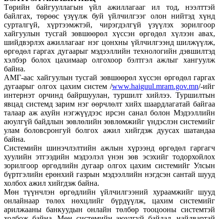
Төрийн байгууллагын үйл ажиллагааг ил тод, нээлттэй
байлгах, төрөөс үзүүлж буй үйлчилгээг олон нийтэд хүнд
сурталгүй, хүртээмжтэй, чирэгдэлгүй үзүүлэх зорилгоор
хайгуулын тусгай зөвшөөрөл хүссэн өргөдөл хүлээн авах,
шийдвэрлэх ажиллагааг нэг цонхны үйлчилгээнд шилжүүлж,
өргөдөл гаргах дугаарыг мэдээллийн технологийн дэвшилтэд
хэлбэр болох цахимаар олгохоор бэлтгэл ажлыг хангуулж
байна.
АМГ-аас хайгуулын тусгай зөвшөөрөл хүссэн өргөдөл гаргах
дугаарыг олгох цахим систем /
www.haiguul.mram.gov.mn
/-ийг
интернэт орчинд байршуулан, туршилт хийлээ. Туршилтын
явцад системд зарим нэг өөрчлөлт хийх шаардлагатай байгаа
талаар аж ахуйн нэгжүүдээс ирсэн санал болон Мэдээллийн
аюулгүй байдлын зөвлөлийн зөвлөмжийг үндэслэн системийг
улам боловсронгуй болгох ажил хийгдэж дуусах шатандаа
байна.
Системийн шинэчлэлтийн ажлын хүрээнд өргөдөл гаргагч
хуулийн этгээдийн мэдээлэл үнэн зөв эсэхийг тодорхойлох
зорилгоор өргөдлийн дугаар олгох цахим системийг Улсын
бүртгэлийн ерөнхий газрын мэдээллийн нэгдсэн сантай шууд
холбох ажил хийгдэж байна.
Мөн түүнчлэн өргөдлийн үйлчилгээний хураамжийг шууд
онлайнаар төлөх нөхцлийг бүрдүүлж, цахим системийг
арилжааны банкуудын онлайн төлбөр тооцооны системтэй
холбож байна. Мөн системийн аюулгүй байдал, найдвартай