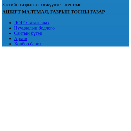
Засгийн газрын хэрэгжүүлэгч агентлаг
АШИГТ МАЛТМАЛ, ГАЗРЫН ТОСНЫ ГАЗАР.
ЛОГО татаж авах
Нууцлалын бодлого
Сайтын бүтэц
Архив
Холбоо барих