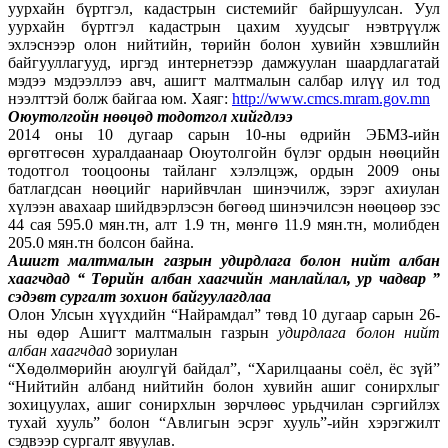
уурхайн бүртгэл, кадастрын системийг байршуулсан. Уул
уурхайн бүртгэл кадастрын цахим хуудсыг нэвтрүүлж
эхлэснээр олон нийтийн, төрийн болон хувийн хэвшлийн
байгууллагууд, иргэд интернетээр дамжуулан шаардлагатай
мэдээ мэдээллээ авч, ашигт малтмалын салбар илүү ил тод
нээлттэй болж байгаа юм. Хаяг:
http://www.cmcs.mram.gov.mn
Оюутолгойн нөөцөд тодотгол хийгдлээ
2014 оны 10 дугаар сарын 10-ны өдрийн ЭБМЗ-ийн
өргөтгөсөн хуралдаанаар Оюутолгойн бүлэг ордын нөөцийн
тодотгол тооцооны тайланг хэлэлцэж, ордын 2009 оны
батлагдсан нөөцийг нарийвчлан шинэчилж, зэрэг ахиулан
хүлээн авахаар шийдвэрлэсэн бөгөөд шинэчилсэн нөөцөөр зэс
44 сая 595.0 мян.тн, алт 1.9 тн, мөнгө 11.9 мян.тн, молибден
205.0 мян.тн болсон байна.
Ашигт малтмалын газрын удирдлага болон нийт албан
хаагчдад “ Төрийн албан хаагчийн манлайлал, ур чадвар ”
сэдэвт сургалт зохион байгуулагдлаа
Олон Улсын хүүхдийн “Найрамдал” төвд 10 дугаар сарын 26-
ны өдөр Ашигт малтмалын газрын
удирдлага болон нийт
албан хаагчдад
зориулан
“Хөдөлмөрийн аюулгүй байдал”, “Харилцааны соёл, ёс зүй”
“Нийтийн албанд нийтийн болон хувийн ашиг сонирхлыг
зохицуулах, ашиг сонирхлын зөрчлөөс урьдчилан сэргийлэх
тухай хууль” болон “Авлигын эсрэг хууль”-ийн хэрэгжилт
сэдвээр сургалт явуулав.