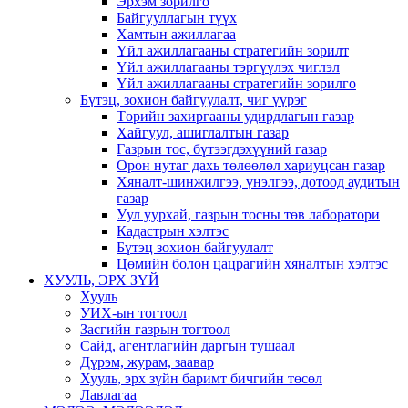
Эрхэм зорилго
Байгууллагын түүх
Хамтын ажиллагаа
Үйл ажиллагааны стратегийн зорилт
Үйл ажиллагааны тэргүүлэх чиглэл
Үйл ажиллагааны стратегийн зорилго
Бүтэц, зохион байгуулалт, чиг үүрэг
Төрийн захиргааны удирдлагын газар
Хайгуул, ашиглалтын газар
Газрын тос, бүтээгдэхүүний газар
Орон нутаг дахь төлөөлөл хариуцсан газар
Хяналт-шинжилгээ, үнэлгээ, дотоод аудитын
газар
Уул уурхай, газрын тосны төв лаборатори
Кадастрын хэлтэс
Бүтэц зохион байгуулалт
Цөмийн болон цацрагийн хяналтын хэлтэс
ХУУЛЬ, ЭРХ ЗҮЙ
Хууль
УИХ-ын тогтоол
Засгийн газрын тогтоол
Сайд, агентлагийн даргын тушаал
Дүрэм, журам, заавар
Хууль, эрх зүйн баримт бичгийн төсөл
Лавлагаа