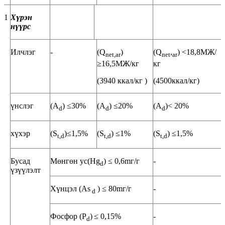
1
Хүрэн
нүүрс
Илчлэг
-
(Q
)
(Q
,
) <18,8МЖ/
net,ar
net
ar
≥16,5МЖ/кг
кг
(3940 ккал/кг )
(4500ккал/кг)
үнслэг
(A
) ≤30%
(A
) ≤20%
(A
)< 20%
d
d
d
хүхэр
(S
)≤1,5%
(S
) ≤1%
(S
) ≤1,5%
t,d
t,d
t,d
Бусад
Мөнгөн ус(Hg
) ≤ 0,6mг/г
-
d
үзүүлэлт
Хүнцэл (As
) ≤ 80mг/г
-
d
Фосфор (P
)
≤ 0,15%
-
d