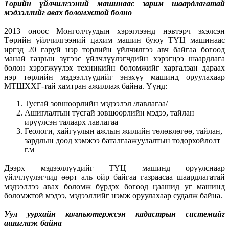
Төрийн үйлчилгээний машинаас зарим шаардлагатай
мэдээллийг авах боломжтой болно
2013 оноос Монголчуудын хэрэглээнд нэвтэрч эхэлсэн
Төрийн үйлчилгээний цахим машин буюу ТҮЦ машинаас
иргэд 20 гаруй нэр төрлийн үйлчилгээ авч байгаа бөгөөд
манай газрын зүгээс үйлчлүүлэгчдийн хэрэгцээ шаардлага
болон хэрэгжүүлэх техникийн боломжийг харгалзан дараах
нэр төрлийн мэдээллүүдийг энэхүү машинд оруулахаар
МТШХХГ-тай хамтран ажиллаж байна. Үүнд:
Тусгай зөвшөөрлийн мэдээлэл /лавлагаа/
Ашиглалтын тусгай зөвшөөрлийн мэдээ, тайлан
ирүүлсэн талаарх лавлагаа
Геологи, хайгуулын ажлын жилийн төлөвлөгөө, тайлан,
зардлын доод хэмжээ баталгаажуулалтын тодорхойлолт
г.м
Дээрх мэдээллүүдийг ТҮЦ машинд оруулснаар
үйлчлүүлэгчид өөрт аль ойр байгаа газраасаа шаардлагатай
мэдээллээ авах боломж бүрдэх бөгөөд цаашид уг машинд
боломжтой мэдээ, мэдээллийг нэмж оруулахаар судалж байна.
Уул уурхайн компьютержсэн кадастрын системийг
ашиглаж байна