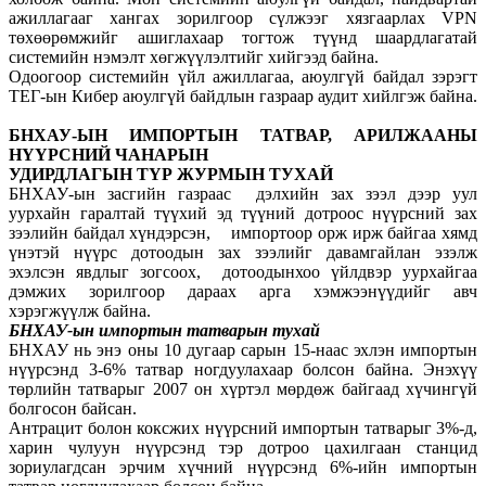
ажиллагааг хангах зорилгоор сүлжээг хязгаарлах VPN
төхөөрөмжийг ашиглахаар тогтож түүнд шаардлагатай
системийн нэмэлт хөгжүүлэлтийг хийгээд байна.
Одоогоор системийн үйл ажиллагаа, аюулгүй байдал зэрэгт
ТЕГ-ын Кибер аюулгүй байдлын газраар аудит хийлгэж байна.
БНХАУ-ЫН ИМПОРТЫН ТАТВАР, АРИЛЖААНЫ
НҮҮРСНИЙ ЧАНАРЫН
УДИРДЛАГЫН ТҮР ЖУРМЫН ТУХАЙ
БНХАУ-ын засгийн газраас дэлхийн зах зээл дээр уул
уурхайн гаралтай түүхий эд түүний дотроос нүүрсний зах
зээлийн байдал хүндэрсэн, импортоор орж ирж байгаа хямд
үнэтэй нүүрс дотоодын зах зээлийг давамгайлан эзэлж
эхэлсэн явдлыг зогсоох, дотоодынхоо үйлдвэр уурхайгаа
дэмжих зорилгоор дараах арга хэмжээнүүдийг авч
хэрэгжүүлж байна.
БНХАУ-ын импортын татварын тухай
БНХАУ нь энэ оны 10 дугаар сарын 15-наас эхлэн импортын
нүүрсэнд 3-6% татвар ногдуулахаар болсон байна. Энэхүү
төрлийн татварыг 2007 он хүртэл мөрдөж байгаад хүчингүй
болгосон байсан.
Антрацит болон коксжих нүүрсний импортын татварыг 3%-д,
харин чулуун нүүрсэнд тэр дотроо цахилгаан станцид
зориулагдсан эрчим хүчний нүүрсэнд 6%-ийн импортын