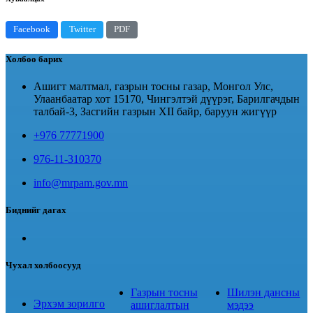
Facebook
Twitter
PDF
Холбоо барих
Ашигт малтмал, газрын тосны газар, Монгол Улс,
Улаанбаатар хот 15170, Чингэлтэй дүүрэг, Барилгачдын
талбай-3, Засгийн газрын XII байр, баруун жигүүр
+976 77771900
976-11-310370
info@mrpam.gov.mn
Биднийг дагах
Чухал холбоосууд
Газрын тосны
Шилэн дансны
Эрхэм зорилго
ашиглалтын
мэдээ