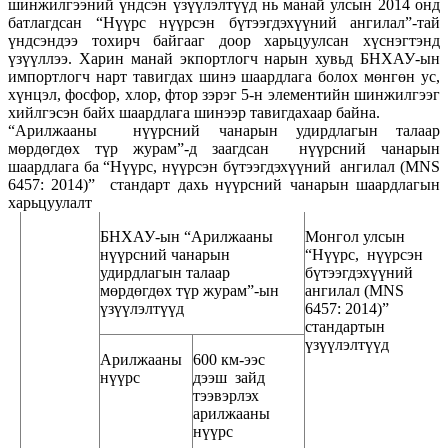
шинжилгээний үндсэн үзүүлэлтүүд нь манай улсын 2014 онд
батлагдсан “Нүүрс нүүрсэн бүтээгдэхүүний ангилал”-тай
үндсэндээ тохирч байгааг доор харьцуулсан хүснэгтэнд
үзүүллээ. Харин манай экпортлогч нарын хувьд БНХАУ-ын
импортлогч нарт тавигдах шинэ шаардлага болох мөнгөн ус,
хүнцэл, фосфор, хлор, фтор зэрэг 5-н элементийн шинжилгээг
хийлгэсэн байх шаардлага шинээр тавигдахаар байна.
“Арилжааны нүүрсний чанарын удирдлагын талаар
мөрдөгдөх түр журам”-д заагдсан нүүрсний чанарын
шаардлага ба “Нүүрс, нүүрсэн бүтээгдэхүүний ангилал (MNS
6457: 2014)” стандарт дахь нүүрсний чанарын шаардлагын
харьцуулалт
БНХАУ-ын “Арилжааны
Монгол улсын
нүүрсний чанарын
“Нүүрс, нүүрсэн
удирдлагын талаар
бүтээгдэхүүний
мөрдөгдөх түр журам”-ын
ангилал (MNS
үзүүлэлтүүд
6457: 2014)”
стандартын
үзүүлэлтүүд
Арилжааны
600 км-ээс
нүүрс
дээш зайд
тээвэрлэх
арилжааны
нүүрс