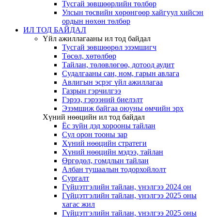
Тусгай зөвшөөрлийн төлбөр
Улсын төсвийн хөрөнгөөр хайгуул хийсэн
ордын нөхөн төлбөр
ИЛ ТОД БАЙДАЛ
Үйл ажиллагааны ил тод байдал
Тусгай зөвшөөрөл эзэмшигч
Төсөл, хөтөлбөр
Тайлан, төлөвлөгөө, дотоод аудит
Судалгааны сан, ном, гарын авлага
Авлигын эсрэг үйл ажиллагаа
Газрын гэрчилгээ
Гэрээ, гэрээний биелэлт
Эзэмшиж байгаа оюуны өмчийн эрх
Хүний нөөцийн ил тод байдал
Ёс зүйн дэд хорооны тайлан
Сул орон тооны зар
Хүний нөөцийн стратеги
Хүний нөөцийн мэдээ, тайлан
Өргөдөл, гомдлын тайлан
Албан тушаалын тодорхойлолт
Сургалт
Гүйцэтгэлийн тайлан, үнэлгээ 2024 он
Гүйцэтгэлийн тайлан, үнэлгээ 2025 оны
хагас жил
Гүйцэтгэлийн тайлан, үнэлгээ 2025 оны