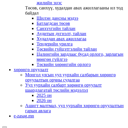
жилийн эцэс
Төсөв, санхүү, худалдан авах ажиллагааны ил тод
байдал
Шилэн дансны мэдээ
Батлагдсан төсөв
Санхүүгийн тайлан
Аудитын дүгнэлт, тайлан
Худалдан авах ажиллагаа
Тендерийн урилга
Төсвийн гүйцэтгэлийн тайлан
Цалингийн зардлаас бусад орлого, зарлагын
мөнгөн гүйлгээ
Төсвийн хөрөнгийн орлого
хөрөнгө оруулалт
Монгол улсын уул уурхайн салбарын хөрөнгө
оруулалтын орчны судалгаа
Уул уурхайн салбарт хөрөнгө оруулалт
шаардлагатай төслийн мэдээлэл
2025 он
2026 он
Ашигт малтмал, уул уурхайн хөрөнгө оруулалтын
гарын авлага
e-zasag.mn