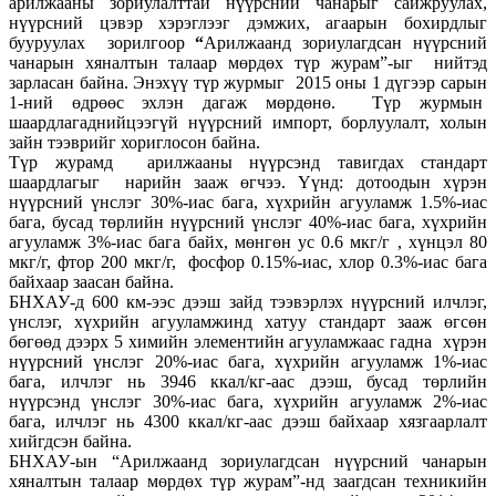
арилжааны зориулалттай нүүрсний чанарыг сайжруулах,
нүүрсний цэвэр хэрэглээг дэмжих, агаарын бохирдлыг
бууруулах зорилгоор
“
Арилжаанд зориулагдсан нүүрсний
чанарын хяналтын талаар мөрдөх түр журам”-ыг нийтэд
зарласан байна. Энэхүү түр журмыг 2015 оны 1 дүгээр сарын
1-ний өдрөөс эхлэн дагаж мөрдөнө. Түр журмын
шаардлагаднийцээгүй нүүрсний импорт, борлуулалт, холын
зайн тээврийг хориглосон байна.
Түр журамд арилжааны нүүрсэнд тавигдах стандарт
шаардлагыг нарийн зааж өгчээ. Үүнд: дотоодын хүрэн
нүүрсний үнслэг 30%-иас бага, хүхрийн агууламж 1.5%-иас
бага, бусад төрлийн нүүрсний үнслэг 40%-иас бага, хүхрийн
агууламж 3%-иас бага байх, мөнгөн ус 0.6 мкг/г , хүнцэл 80
мкг/г, фтор 200 мкг/г, фосфор 0.15%-иас, хлор 0.3%-иас бага
байхаар заасан байна.
БНХАУ-д 600 км-ээс дээш зайд тээвэрлэх нүүрсний илчлэг,
үнслэг, хүхрийн агууламжинд хатуу стандарт зааж өгсөн
бөгөөд дээрх 5 химийн элементийн агууламжаас гадна хүрэн
нүүрсний үнслэг 20%-иас бага, хүхрийн агууламж 1%-иас
бага, илчлэг нь 3946 ккал/кг-аас дээш, бусад төрлийн
нүүрсэнд үнслэг 30%-иас бага, хүхрийн агууламж 2%-иас
бага, илчлэг нь 4300 ккал/кг-аас дээш байхаар хязгаарлалт
хийгдсэн байна.
БНХАУ-ын “Арилжаанд зориулагдсан нүүрсний чанарын
хяналтын талаар мөрдөх түр журам”-нд заагдсан техникийн