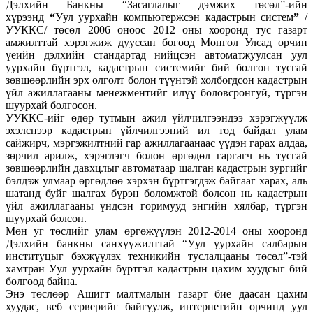
Дэлхийн Банкны “Засаглалыг дэмжих төсөл”-ийн
хүрээнд
“
Уул уурхайн компьютержсэн кадастрын систем
”
/
УУККС/ төсөл 2006 оноос 2012 оны хооронд тус газарт
амжилттай хэрэгжиж дууссан бөгөөд Монгол Улсад орчин
үеийн дэлхийн стандартад нийцсэн автоматжуулсан уул
уурхайн бүртгэл, кадастрын системийг бий болгон тусгай
зөвшөөрлийн эрх олголт болон түүнтэй холбогдсон кадастрын
үйл ажиллагааны менежментийг илүү боловсронгуй, түргэн
шуурхай болгосон.
УУККС-ийг өдөр тутмын ажил үйлчилгээндээ хэрэгжүүлж
эхэлснээр кадастрын үйлчилгээний ил тод байдал улам
сайжирч, мэргэжилтний гар ажиллагаанаас үүдэн гарах алдаа,
зөрчил арилж, хэрэглэгч болон өргөдөл гаргагч нь тусгай
зөвшөөрлийн давхцлыг автоматаар шалган кадастрын зургийг
бэлдэж улмаар өргөдлөө хэрхэн бүртгэгдэж байгааг харах, аль
шатанд буйг шалгах бүрэн боломжтой болсон нь кадастрын
үйл ажиллагааны үндсэн горимууд энгийн хялбар, түргэн
шуурхай болсон.
Мөн уг төслийг улам өргөжүүлэн 2012-2014 оны хооронд
Дэлхийн банкны санхүүжилттай “Уул уурхайн салбарын
институцыг бэхжүүлэх техникийн туслалцааны төсөл”-тэй
хамтран Уул уурхайн бүртгэл кадастрын цахим хуудсыг бий
болгоод байна.
Энэ төслөөр Ашигт малтмалын газарт бие даасан цахим
хуудас, веб серверийг байгуулж, интернетийн орчинд уул