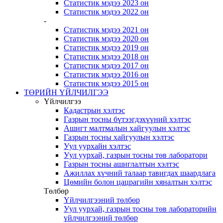
Статистик мэдээ 2023 он
Статистик мэдээ 2022 он
-
Статистик мэдээ 2021 он
Статистик мэдээ 2020 он
Статистик мэдээ 2019 он
Статистик мэдээ 2018 он
Статистик мэдээ 2017 он
Статистик мэдээ 2016 он
Статистик мэдээ 2015 он
ТӨРИЙН ҮЙЛЧИЛГЭЭ
Үйлчилгээ
Кадастрын хэлтэс
Газрын тосны бүтээгдэхүүний хэлтэс
Ашигт малтмалын хайгуулын хэлтэс
Газрын тосны хайгуулын хэлтэс
Уул уурхайн хэлтэс
Уул уурхай, газрын тосны төв лаборатори
Газрын тосны ашиглалтын хэлтэс
Ажиллах хүчний талаар тавигдах шаардлага
Цөмийн болон цацрагийн хяналтын хэлтэс
Төлбөр
Үйлчилгээний төлбөр
Уул уурхай, газрын тосны төв лабораторийн
үйлчилгээний төлбөр