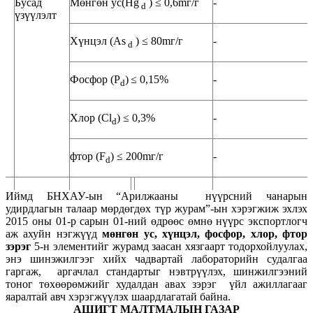
Бусад
Мөнгөн ус(Hg
) ≤ 0,6mг/г
-
d
үзүүлэлт
Хүнцэл (As
) ≤ 80mг/г
-
d
Фосфор (P
)
≤ 0,15%
-
d
Хлор (Cl
) ≤ 0,3%
-
d
фтор (F
) ≤ 200mг/г
-
d
Иймд БНХАУ-ын “Арилжааны нүүрсний чанарын
удирдлагын талаар мөрдөгдөх түр журам”-ын хэрэгжиж эхлэх
2015 оны 01-р сарын 01-ний өдрөөс өмнө нүүрс экспортлогч
аж ахуйн нэгжүүд
мөнгөн ус, хүнцэл, фосфор, хлор, фтор
зэрэг
5-н элементийг журамд заасан хязгаарт тодорхойлуулах,
энэ шинэжилгээг хийх чадвартай лабораторийн судалгаа
гаргаж, аргачлал стандартыг нэвтрүүлэх, шинжилгээний
тоног төхөөрөмжийг худалдан авах зэрэг үйл ажиллагааг
яаралтай авч хэрэгжүүлэх шаардлагатай байна.
АШИГТ МАЛТМАЛЫН ГАЗАР