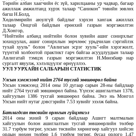
Төрийн албан хаагчийн ёс зүй, харилцааны ур чадвар, багаар
ажиллаж амжилтанд хүрэх талаар “Саникон” төвийн зөвлөх
багш Н.Болд,
Хөдөлмөрийн аюулгүй байдлыг хэрхэн хангаж ажиллах
талаар Онцгой байдлын ерөнхий газрын мэргэжилтэн
Д.Хонгор,
“Нийтийн албанд нийтийн болон хувийн ашиг сонирхлыг
зохицуулах, ашиг сонирхлын зөрчлөөс урьдчилан сэргийлэх
тухай хууль” болон “Авлигын эсрэг хууль”-ийн хэрэгжилт,
түүнтэй холбоотой практикт гарч байгаа асуудлуудын талаар
Авлигатай тэмцэх газрын мэргэжилтэн Н.Мөнхбаяр нар
сургалт явуулж, хэлэлцүүлэг өрнүүллээ.
УУЛ УУРХАЙН САЛБАРЫН СТАТИСТИК
Улсын хэмжээнд нийт 2764 тусгай зөвшөөрөл байна
Улсын хэмжээнд 2014 оны 10 дугаар сарын 28-ны байдлаар
нийт 2764 тусгай зөвшөөрөл байна. Үүнээс ашиглалтын 1378,
хайгуулын 1386 тусгай зөвшөөрөл байна. Энэ нь Монгол
Улсын нийт нутаг дэвсгэрийн 7.53 хувийг эзэлж байна.
Батлагдсан төсвийн орлогын гүйцэтгэл
2014 оны эхний 9 сарын байдлаар Ашигт малтмалын
хайгуулын болон ашиглалтын тусгай зөвшөөрлийн төлбөр
31.7 тэрбум төгрөг, улсын төсвийн хөрөнгөөр хайгуул хийсэн
ордын нөхөн төлбөр 1.6 тэрбум төгрөг, бусад орлого 1.47