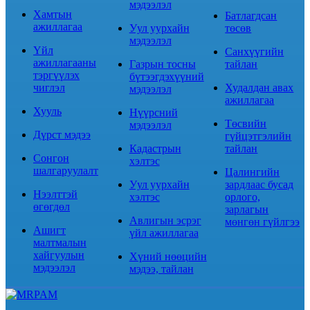
мэдээлэл
Хамтын
Батлагдсан
ажиллагаа
Уул уурхайн
төсөв
мэдээлэл
Үйл
Санхүүгийн
ажиллагааны
Газрын тосны
тайлан
тэргүүлэх
бүтээгдэхүүний
чиглэл
Худалдан авах
мэдээлэл
ажиллагаа
Хууль
Нүүрсний
Төсвийн
мэдээлэл
Дүрст мэдээ
гүйцэтгэлийн
Кадастрын
тайлан
Сонгон
хэлтэс
шалгаруулалт
Цалингийн
Уул уурхайн
зардлаас бусад
Нээлттэй
хэлтэс
орлого,
өгөгдөл
зарлагын
Авлигын эсрэг
мөнгөн гүйлгээ
Ашигт
үйл ажиллагаа
малтмалын
хайгуулын
Хүний нөөцийн
мэдээлэл
мэдээ, тайлан