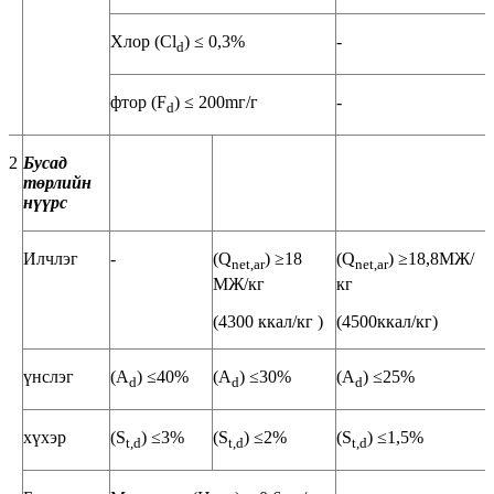
Хлор (Cl
) ≤ 0,3%
-
d
фтор (F
) ≤ 200mг/г
-
d
2
Бусад
төрлийн
нүүрс
Илчлэг
-
(Q
) ≥18
(Q
) ≥18,8МЖ/
net,ar
net,ar
МЖ/кг
кг
(4300 ккал/кг )
(4500ккал/кг)
үнслэг
(A
) ≤40%
(A
) ≤30%
(A
) ≤25%
d
d
d
хүхэр
(S
) ≤3%
(S
) ≤2%
(S
) ≤1,5%
t,d
t,d
t,d