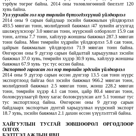
тэрбум төгрөг байна. 2014 оны төлөвлөгөөний биелэлт 120
хувь байна.
Уул уурхайн гол нэр төрлийн бүтээгдэхүүний үйлдвэрлэл
2014 оны 9 сарын байдлаар зэсийн баяжмалын үйлдвэрлэл
493.5 мянган тонн, молибдений баяжмал /47 хувийн агуулгад
шилжүүлснээр/ 3.0 мянган тонн, нүүрсний олборлолт 15.9 сая
тонн, алтны 7.7 тонн, хайлуур жоншны баяжмал 287.3 мянган
тонн байна. Мөн төмрийн хүдрийн үйлдвэрлэл 5.8 сая тонн,
цайрын баяжмалын үйлдвэрлэл 71.9 мянган тонн байна.​
Өнгөрсөн оны 9 дүгээр сарын байдалтай харьцуулвал зэсийн
баяжмал 37.0 хувь, төмрийн хүдэр 30.9 хувь, хайлуур жоншны
баяжмал 67.9 хувь тус тус өссөн байна.
Экспортод гаргасан гол нэр төрлийн эрдсийн үйлдвэрлэл
2014 оны 9 дүгээр сарын өссөн дүнгээр 13.5 сая тонн нүүрс
экспортлоод байгаа бол зэсийн баяжмал 966.2 мянган тонн,
молибдений баяжмал 2.5 мянган тонн, жонш 228.2 мянган
тонн, төмрийн хүдэр 4.1 сая тонн, цайр 80.4 мянган тонн,
боловсруулаагүй буюу хагас боловсруулсан алт 5.1 тонныг тус
тус экспортлоод байна. Өнгөрсөн оны 9 дүгээр сарын
байдлаарх экспортын дүнтэй харьцуулвал нүүрсний экспорт
18.7 хувь, зэсийн баяжмал 2.1 дахин өссөн үзүүлэлттэй байна.
ХАЙГУУЛЫН ТУСГАЙ ЗӨВШӨӨРӨЛ ӨРГӨДЛӨӨР
ОЛГОХ
БЭЛТГЭЛ АЖЛЫН ЯВЦ