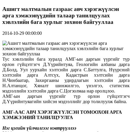
Ашигт малтмалын газраас авч хэрэгжүүлсэн
арга хэмжээнүүдийн талаар танилцуулах
хэвлэлийн бага хурлыг зохион байгууллаа
2014-10-29 00:00:00
Тус хэвлэлийн бага хуралд АМГ-ын даргын үүргийг түр
орлон гүйцэтгэгч Д.Үүрийнтуяа, Геологийн албаны дарга
Д.Болд, Уул уурхайн хэлтсийн дарга С.Баттулга, Нүүрсний
хэлтсийн дарга Алтсүх, Кадастрын хэлтсийн дарга
Н.Чинбаатар, Захиргааны удирдлагын хэлтсийн дарга
Н.Алтанцог, Хяналт шинжилгээ, үнэлгээ, статистик
мэдээллийн хэлтсийн дарга С.Цогзолмаа нар оролцлоо.
АМГ-ын даргын үүргийг түр орлон гүйцэтгэгч
Д.Үүрийнтуяагийн хийсэн мэдээллийг дор толилуулж байна.
АМГ-ААС АВЧ ХЭРЭГЖҮҮЛСЭН ТОМООХОН АРГА
ХЭМЖЭЭНИЙ ТАНИЛЦУУЛГА
Нэг цэгийн үйлчилгээг нэвтрүүллээ