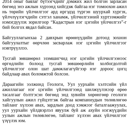
2014 оныг баялаг бүтээгчдийг дэмжих жил болгон зарласан
бөгөөд энэ ажлын хүрээнд хийгдэж байгаа нэг томоохон ажил
нь төрийн үйлчилгээг ард иргэдэд түргэн шуурхай хүргэх,
үйлчлүүлэгчдийн сэтгэл ханамж, үйлчилгээний хүртээмжийг
нэмэгдүүлэх зорилгоор “Кадастрын нэг цэгийн үйлчилгээ”-г
бий болгох явдал байсан.
Байгууллагынхаа 2 давхрын өрөөнүүдийн дотоод зохион
байгуулалтыг өөрчлөн засварлаж нэг цэгийн үйлчилгээг
нэвтрүүллээ.
Тусгай зөвшөөрөл эзэмшигчид нэг цэгийн үйлчилгээнээс
өргөдлийн болоод тусгай зөвшөөрлийн холбогдолтой
үйлчилгээг олон шат дамжлагагүйгээр нэг дороос цогц
байдлаар авах боломжтой болсон.
Дараагийн ээлжинд Геологи, Уул уурхайн хэлтсийн үйл
ажиллагааг нэг цэгийн үйлчилгээнд шилжүүлэхээр өрөө
тасалгааг бэлтгэсэн бөгөөд энд хувийн хөрөнгөөр геологи
хайгуулын ажил гүйцэтгэж байгаа компаниудын төлөвлөгөө
тайланг хүлээн авах, зардлын доод хэмжээг баталгаажуулах,
уул уурхайн үйлдвэрлэл явуулж буй аж ахуйн нэгжүүдийн
уулын ажлын төлөвлөгөө, тайланг хүлээн авах үйлчилгээг
үзүүлэх юм.