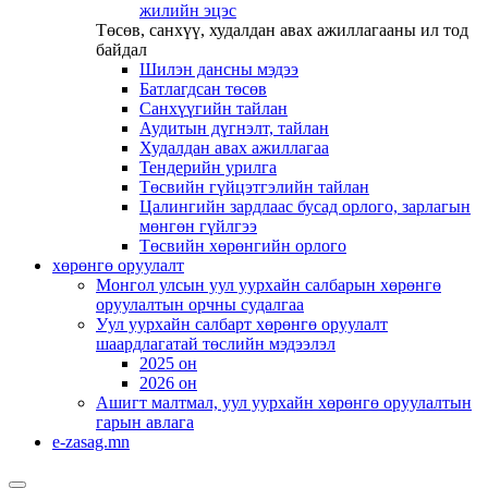
жилийн эцэс
Төсөв, санхүү, худалдан авах ажиллагааны ил тод
байдал
Шилэн дансны мэдээ
Батлагдсан төсөв
Санхүүгийн тайлан
Аудитын дүгнэлт, тайлан
Худалдан авах ажиллагаа
Тендерийн урилга
Төсвийн гүйцэтгэлийн тайлан
Цалингийн зардлаас бусад орлого, зарлагын
мөнгөн гүйлгээ
Төсвийн хөрөнгийн орлого
хөрөнгө оруулалт
Монгол улсын уул уурхайн салбарын хөрөнгө
оруулалтын орчны судалгаа
Уул уурхайн салбарт хөрөнгө оруулалт
шаардлагатай төслийн мэдээлэл
2025 он
2026 он
Ашигт малтмал, уул уурхайн хөрөнгө оруулалтын
гарын авлага
e-zasag.mn