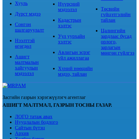
Хууль
Нүүрсний
Төсвийн
мэдээлэл
Дүрст мэдээ
гүйцэтгэлийн
Кадастрын
тайлан
Сонгон
хэлтэс
шалгаруулалт
Цалингийн
Уул уурхайн
зардлаас бусад
Нээлттэй
хэлтэс
орлого,
өгөгдөл
зарлагын
Авлигын эсрэг
мөнгөн гүйлгээ
Ашигт
үйл ажиллагаа
малтмалын
хайгуулын
Хүний нөөцийн
мэдээлэл
мэдээ, тайлан
Засгийн газрын хэрэгжүүлэгч агентлаг
АШИГТ МАЛТМАЛ, ГАЗРЫН ТОСНЫ ГАЗАР.
ЛОГО татаж авах
Нууцлалын бодлого
Сайтын бүтэц
Архив
Холбоо барих