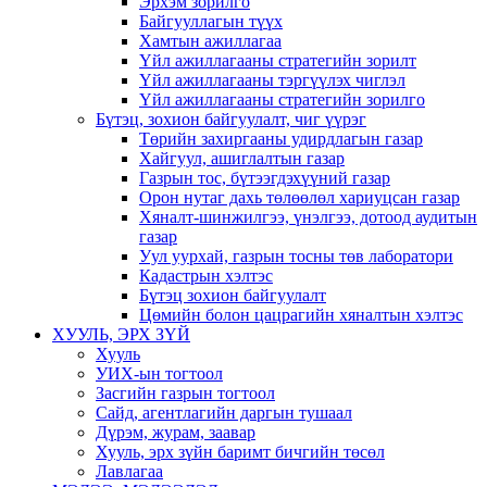
Эрхэм зорилго
Байгууллагын түүх
Хамтын ажиллагаа
Үйл ажиллагааны стратегийн зорилт
Үйл ажиллагааны тэргүүлэх чиглэл
Үйл ажиллагааны стратегийн зорилго
Бүтэц, зохион байгуулалт, чиг үүрэг
Төрийн захиргааны удирдлагын газар
Хайгуул, ашиглалтын газар
Газрын тос, бүтээгдэхүүний газар
Орон нутаг дахь төлөөлөл хариуцсан газар
Хяналт-шинжилгээ, үнэлгээ, дотоод аудитын
газар
Уул уурхай, газрын тосны төв лаборатори
Кадастрын хэлтэс
Бүтэц зохион байгуулалт
Цөмийн болон цацрагийн хяналтын хэлтэс
ХУУЛЬ, ЭРХ ЗҮЙ
Хууль
УИХ-ын тогтоол
Засгийн газрын тогтоол
Сайд, агентлагийн даргын тушаал
Дүрэм, журам, заавар
Хууль, эрх зүйн баримт бичгийн төсөл
Лавлагаа