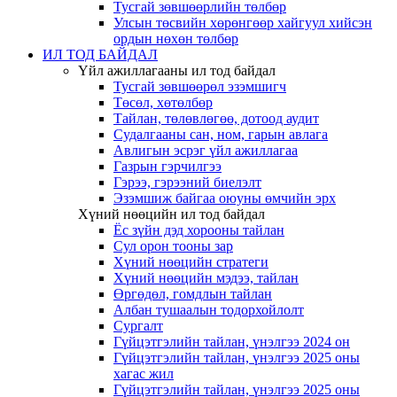
Тусгай зөвшөөрлийн төлбөр
Улсын төсвийн хөрөнгөөр хайгуул хийсэн
ордын нөхөн төлбөр
ИЛ ТОД БАЙДАЛ
Үйл ажиллагааны ил тод байдал
Тусгай зөвшөөрөл эзэмшигч
Төсөл, хөтөлбөр
Тайлан, төлөвлөгөө, дотоод аудит
Судалгааны сан, ном, гарын авлага
Авлигын эсрэг үйл ажиллагаа
Газрын гэрчилгээ
Гэрээ, гэрээний биелэлт
Эзэмшиж байгаа оюуны өмчийн эрх
Хүний нөөцийн ил тод байдал
Ёс зүйн дэд хорооны тайлан
Сул орон тооны зар
Хүний нөөцийн стратеги
Хүний нөөцийн мэдээ, тайлан
Өргөдөл, гомдлын тайлан
Албан тушаалын тодорхойлолт
Сургалт
Гүйцэтгэлийн тайлан, үнэлгээ 2024 он
Гүйцэтгэлийн тайлан, үнэлгээ 2025 оны
хагас жил
Гүйцэтгэлийн тайлан, үнэлгээ 2025 оны