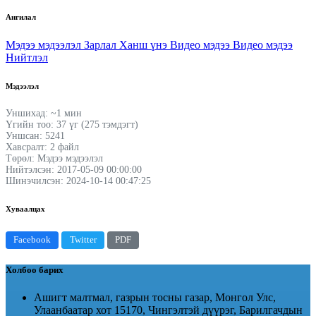
Ангилал
Мэдээ мэдээлэл
Зарлал
Ханш үнэ
Видео мэдээ
Видео мэдээ
Нийтлэл
Мэдээлэл
Уншихад: ~1 мин
Үгийн тоо: 37 үг (275 тэмдэгт)
Уншсан: 5241
Хавсралт: 2 файл
Төрөл: Мэдээ мэдээлэл
Нийтэлсэн: 2017-05-09 00:00:00
Шинэчилсэн: 2024-10-14 00:47:25
Хуваалцах
Facebook
Twitter
PDF
Холбоо барих
Ашигт малтмал, газрын тосны газар, Монгол Улс,
Улаанбаатар хот 15170, Чингэлтэй дүүрэг, Барилгачдын