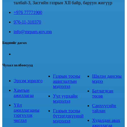
талбай-3, Засгийн газрын XII байр, баруун жигүүр
+976 77771900
976-11-310370
info@mrpam.gov.mn
Биднийг дагах
Чухал холбоосууд
Газрын тосны
Шилэн дансны
Эрхэм зорилго
ашиглалтын
мэдээ
мэдээлэл
Хамтын
Батлагдсан
ажиллагаа
Уул уурхайн
төсөв
мэдээлэл
Үйл
Санхүүгийн
ажиллагааны
Газрын тосны
тайлан
тэргүүлэх
бүтээгдэхүүний
чиглэл
Худалдан авах
мэдээлэл
ажиллагаа