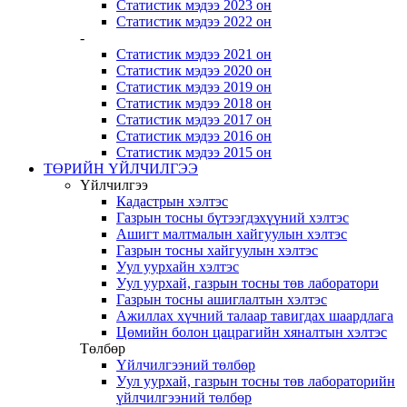
Статистик мэдээ 2023 он
Статистик мэдээ 2022 он
-
Статистик мэдээ 2021 он
Статистик мэдээ 2020 он
Статистик мэдээ 2019 он
Статистик мэдээ 2018 он
Статистик мэдээ 2017 он
Статистик мэдээ 2016 он
Статистик мэдээ 2015 он
ТӨРИЙН ҮЙЛЧИЛГЭЭ
Үйлчилгээ
Кадастрын хэлтэс
Газрын тосны бүтээгдэхүүний хэлтэс
Ашигт малтмалын хайгуулын хэлтэс
Газрын тосны хайгуулын хэлтэс
Уул уурхайн хэлтэс
Уул уурхай, газрын тосны төв лаборатори
Газрын тосны ашиглалтын хэлтэс
Ажиллах хүчний талаар тавигдах шаардлага
Цөмийн болон цацрагийн хяналтын хэлтэс
Төлбөр
Үйлчилгээний төлбөр
Уул уурхай, газрын тосны төв лабораторийн
үйлчилгээний төлбөр