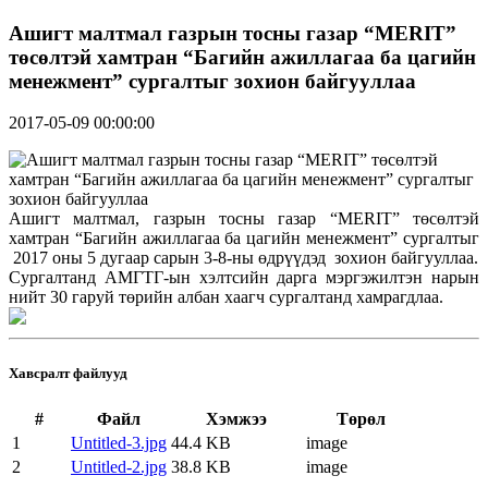
Ашигт малтмал газрын тосны газар “MERIT”
төсөлтэй хамтран “Багийн ажиллагаа ба цагийн
менежмент” сургалтыг зохион байгууллаа
2017-05-09 00:00:00
Ашигт малтмал, газрын тосны газар “MERIT” төсөлтэй
хамтран “Багийн ажиллагаа ба цагийн менежмент” сургалтыг
2017 оны 5 дугаар сарын 3-8-ны өдрүүдэд зохион байгууллаа.
Сургалтанд АМГТГ-ын хэлтсийн дарга мэргэжилтэн нарын
нийт 30 гаруй төрийн албан хаагч сургалтанд хамрагдлаа.
Хавсралт файлууд
#
Файл
Хэмжээ
Төрөл
1
Untitled-3.jpg
44.4 KB
image
2
Untitled-2.jpg
38.8 KB
image