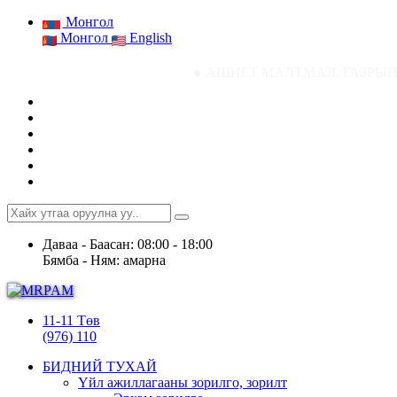
Монгол
Монгол
English
● АШИГТ МАЛТМАЛ, ГАЗРЫН ТОСНЫ ГАЗР
Даваа - Баасан: 08:00 - 18:00
Бямба - Ням: амарна
11-11 Төв
(976) 110
БИДНИЙ ТУХАЙ
Үйл ажиллагааны зорилго, зорилт