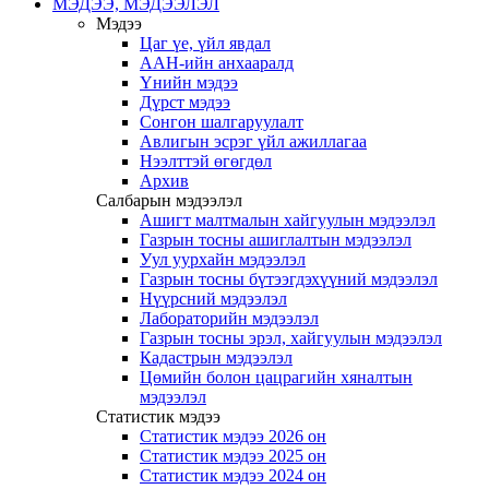
МЭДЭЭ, МЭДЭЭЛЭЛ
Мэдээ
Цаг үе, үйл явдал
ААН-ийн анхааралд
Үнийн мэдээ
Дүрст мэдээ
Сонгон шалгаруулалт
Авлигын эсрэг үйл ажиллагаа
Нээлттэй өгөгдөл
Архив
Салбарын мэдээлэл
Ашигт малтмалын хайгуулын мэдээлэл
Газрын тосны ашиглалтын мэдээлэл
Уул уурхайн мэдээлэл
Газрын тосны бүтээгдэхүүний мэдээлэл
Нүүрсний мэдээлэл
Лабораторийн мэдээлэл
Газрын тосны эрэл, хайгуулын мэдээлэл
Кадастрын мэдээлэл
Цөмийн болон цацрагийн хяналтын
мэдээлэл
Статистик мэдээ
Статистик мэдээ 2026 он
Статистик мэдээ 2025 он
Статистик мэдээ 2024 он