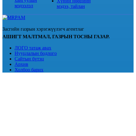
хайгуулын
Хүний нөөцийн
мэдээлэл
мэдээ, тайлан
Засгийн газрын хэрэгжүүлэгч агентлаг
АШИГТ МАЛТМАЛ, ГАЗРЫН ТОСНЫ ГАЗАР.
ЛОГО татаж авах
Нууцлалын бодлого
Сайтын бүтэц
Архив
Холбоо барих