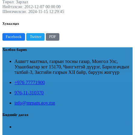
Төрөл: Зарлал
Нийтэлсэн: 2012-12-07 00:00:00
Шинэчилсэн: 2024-11-15 12:29:45
Хуваалцах
Facebook
Twitter
PDF
Холбоо барих
Ашигт малтмал, газрын тосны газар, Монгол Улс,
Улаанбаатар хот 15170, Чингэлтэй дүүрэг, Барилгачдын
талбай-3, Засгийн газрын XII байр, баруун жигүүр
+976 77771900
976-11-310370
info@mrpam.gov.mn
Биднийг дагах