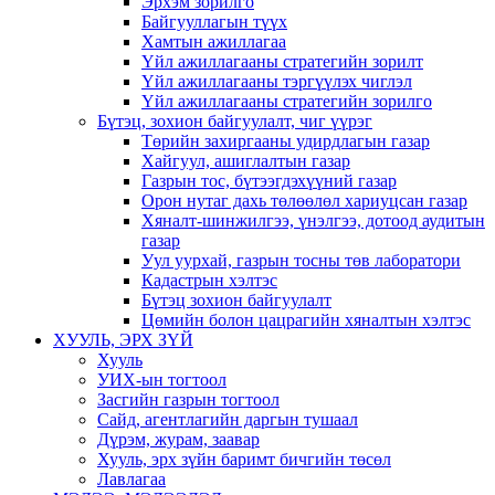
Эрхэм зорилго
Байгууллагын түүх
Хамтын ажиллагаа
Үйл ажиллагааны стратегийн зорилт
Үйл ажиллагааны тэргүүлэх чиглэл
Үйл ажиллагааны стратегийн зорилго
Бүтэц, зохион байгуулалт, чиг үүрэг
Төрийн захиргааны удирдлагын газар
Хайгуул, ашиглалтын газар
Газрын тос, бүтээгдэхүүний газар
Орон нутаг дахь төлөөлөл хариуцсан газар
Хяналт-шинжилгээ, үнэлгээ, дотоод аудитын
газар
Уул уурхай, газрын тосны төв лаборатори
Кадастрын хэлтэс
Бүтэц зохион байгуулалт
Цөмийн болон цацрагийн хяналтын хэлтэс
ХУУЛЬ, ЭРХ ЗҮЙ
Хууль
УИХ-ын тогтоол
Засгийн газрын тогтоол
Сайд, агентлагийн даргын тушаал
Дүрэм, журам, заавар
Хууль, эрх зүйн баримт бичгийн төсөл
Лавлагаа