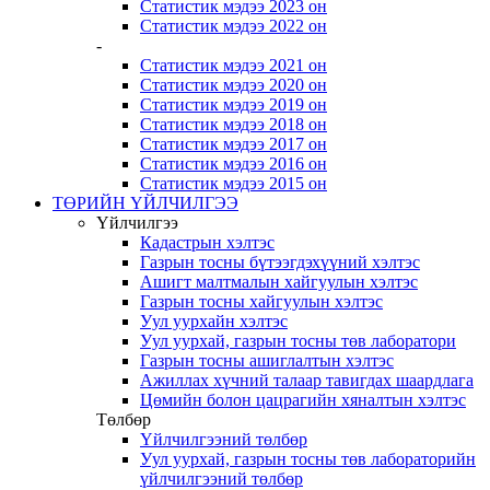
Статистик мэдээ 2023 он
Статистик мэдээ 2022 он
-
Статистик мэдээ 2021 он
Статистик мэдээ 2020 он
Статистик мэдээ 2019 он
Статистик мэдээ 2018 он
Статистик мэдээ 2017 он
Статистик мэдээ 2016 он
Статистик мэдээ 2015 он
ТӨРИЙН ҮЙЛЧИЛГЭЭ
Үйлчилгээ
Кадастрын хэлтэс
Газрын тосны бүтээгдэхүүний хэлтэс
Ашигт малтмалын хайгуулын хэлтэс
Газрын тосны хайгуулын хэлтэс
Уул уурхайн хэлтэс
Уул уурхай, газрын тосны төв лаборатори
Газрын тосны ашиглалтын хэлтэс
Ажиллах хүчний талаар тавигдах шаардлага
Цөмийн болон цацрагийн хяналтын хэлтэс
Төлбөр
Үйлчилгээний төлбөр
Уул уурхай, газрын тосны төв лабораторийн
үйлчилгээний төлбөр