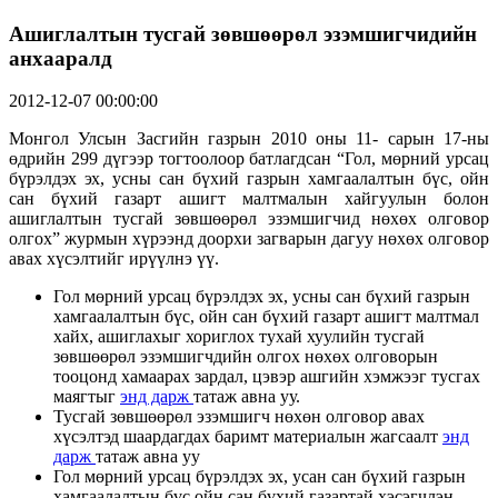
Ашиглалтын тусгай зөвшөөрөл эзэмшигчидийн
анхааралд
2012-12-07 00:00:00
Монгол Улсын Засгийн газрын 2010 оны 11- сарын 17-ны
өдрийн 299 дүгээр тогтоолоор батлагдсан “Гол, мөрний урсац
бүрэлдэх эх, усны сан бүхий газрын хамгаалалтын бүс, ойн
сан бүхий газарт ашигт малтмалын хайгуулын болон
ашиглалтын тусгай зөвшөөрөл эзэмшигчид нөхөх олговор
олгох” журмын хүрээнд доорхи загварын дагуу нөхөх олговор
авах хүсэлтийг ирүүлнэ үү.
Гол мөрний урсац бүрэлдэх эх, усны сан бүхий газрын
хамгаалалтын бүс, ойн сан бүхий газарт ашигт малтмал
хайх, ашиглахыг хориглох тухай хуулийн тусгай
зөвшөөрөл эзэмшигчдийн олгох нөхөх олговорын
тооцонд хамаарах зардал, цэвэр ашгийн хэмжээг тусгах
маягтыг
энд дарж
татаж авна уу.
Тусгай зөвшөөрөл эзэмшигч нөхөн олговор авах
хүсэлтэд шаардагдах баримт материалын жагсаалт
энд
дарж
татаж авна уу
Гол мөрний урсац бүрэлдэх эх, усан сан бүхий газрын
хамгаалалтын бүс,ойн сан бүхий газартай хэсэгчлэн