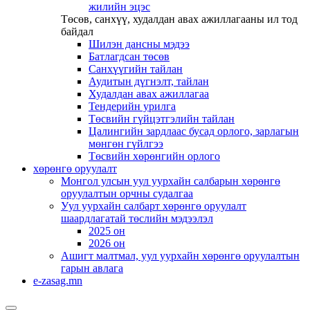
жилийн эцэс
Төсөв, санхүү, худалдан авах ажиллагааны ил тод
байдал
Шилэн дансны мэдээ
Батлагдсан төсөв
Санхүүгийн тайлан
Аудитын дүгнэлт, тайлан
Худалдан авах ажиллагаа
Тендерийн урилга
Төсвийн гүйцэтгэлийн тайлан
Цалингийн зардлаас бусад орлого, зарлагын
мөнгөн гүйлгээ
Төсвийн хөрөнгийн орлого
хөрөнгө оруулалт
Монгол улсын уул уурхайн салбарын хөрөнгө
оруулалтын орчны судалгаа
Уул уурхайн салбарт хөрөнгө оруулалт
шаардлагатай төслийн мэдээлэл
2025 он
2026 он
Ашигт малтмал, уул уурхайн хөрөнгө оруулалтын
гарын авлага
e-zasag.mn