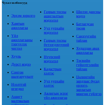
Чухал холбоосууд
Газрын тосны
Шилэн дансны
Эрхэм зорилго
ашиглалтын
мэдээ
мэдээлэл
Хамтын
Батлагдсан
ажиллагаа
Уул уурхайн
төсөв
мэдээлэл
Үйл
Санхүүгийн
ажиллагааны
Газрын тосны
тайлан
тэргүүлэх
бүтээгдэхүүний
чиглэл
Худалдан авах
мэдээлэл
ажиллагаа
Хууль
Нүүрсний
Төсвийн
мэдээлэл
Дүрст мэдээ
гүйцэтгэлийн
Кадастрын
тайлан
Сонгон
хэлтэс
шалгаруулалт
Цалингийн
Уул уурхайн
зардлаас бусад
Нээлттэй
хэлтэс
орлого,
өгөгдөл
зарлагын
Авлигын эсрэг
мөнгөн гүйлгээ
Ашигт
үйл ажиллагаа
малтмалын