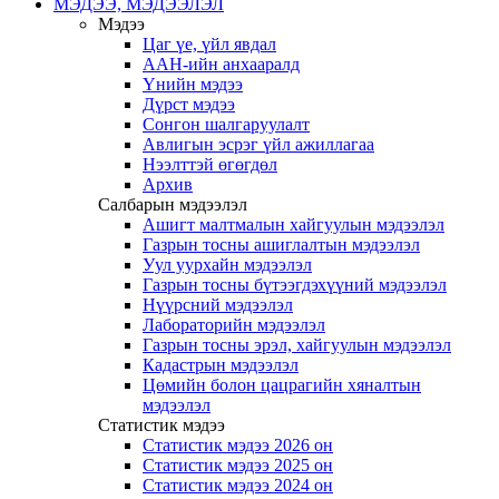
МЭДЭЭ, МЭДЭЭЛЭЛ
Мэдээ
Цаг үе, үйл явдал
ААН-ийн анхааралд
Үнийн мэдээ
Дүрст мэдээ
Сонгон шалгаруулалт
Авлигын эсрэг үйл ажиллагаа
Нээлттэй өгөгдөл
Архив
Салбарын мэдээлэл
Ашигт малтмалын хайгуулын мэдээлэл
Газрын тосны ашиглалтын мэдээлэл
Уул уурхайн мэдээлэл
Газрын тосны бүтээгдэхүүний мэдээлэл
Нүүрсний мэдээлэл
Лабораторийн мэдээлэл
Газрын тосны эрэл, хайгуулын мэдээлэл
Кадастрын мэдээлэл
Цөмийн болон цацрагийн хяналтын
мэдээлэл
Статистик мэдээ
Статистик мэдээ 2026 он
Статистик мэдээ 2025 он
Статистик мэдээ 2024 он