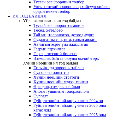
Тусгай зөвшөөрлийн төлбөр
Улсын төсвийн хөрөнгөөр хайгуул хийсэн
ордын нөхөн төлбөр
ИЛ ТОД БАЙДАЛ
Үйл ажиллагааны ил тод байдал
Тусгай зөвшөөрөл эзэмшигч
Төсөл, хөтөлбөр
Тайлан, төлөвлөгөө, дотоод аудит
Судалгааны сан, ном, гарын авлага
Авлигын эсрэг үйл ажиллагаа
Газрын гэрчилгээ
Гэрээ, гэрээний биелэлт
Эзэмшиж байгаа оюуны өмчийн эрх
Хүний нөөцийн ил тод байдал
Ёс зүйн дэд хорооны тайлан
Сул орон тооны зар
Хүний нөөцийн стратеги
Хүний нөөцийн мэдээ, тайлан
Өргөдөл, гомдлын тайлан
Албан тушаалын тодорхойлолт
Сургалт
Гүйцэтгэлийн тайлан, үнэлгээ 2024 он
Гүйцэтгэлийн тайлан, үнэлгээ 2025 оны
хагас жил
Гүйцэтгэлийн тайлан, үнэлгээ 2025 оны