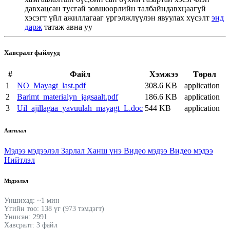
давхацсан тусгай зөвшөөрлийн талбайндавхцаагүй
хэсэгт үйл ажиллагааг үргэлжлүүлэн явуулах хүсэлт
энд
дарж
татаж авна уу
Хавсралт файлууд
#
Файл
Хэмжээ
Төрөл
1
NO_Mayagt_last.pdf
308.6 KB
application
2
Barimt_materialyn_jagsaalt.pdf
186.6 KB
application
3
Uil_ajillagaa_yavuulah_mayagt_L.doc
544 KB
application
Ангилал
Мэдээ мэдээлэл
Зарлал
Ханш үнэ
Видео мэдээ
Видео мэдээ
Нийтлэл
Мэдээлэл
Уншихад: ~1 мин
Үгийн тоо: 138 үг (973 тэмдэгт)
Уншсан: 2991
Хавсралт: 3 файл