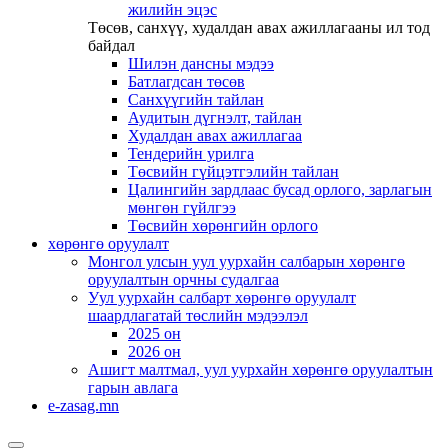
жилийн эцэс
Төсөв, санхүү, худалдан авах ажиллагааны ил тод
байдал
Шилэн дансны мэдээ
Батлагдсан төсөв
Санхүүгийн тайлан
Аудитын дүгнэлт, тайлан
Худалдан авах ажиллагаа
Тендерийн урилга
Төсвийн гүйцэтгэлийн тайлан
Цалингийн зардлаас бусад орлого, зарлагын
мөнгөн гүйлгээ
Төсвийн хөрөнгийн орлого
хөрөнгө оруулалт
Монгол улсын уул уурхайн салбарын хөрөнгө
оруулалтын орчны судалгаа
Уул уурхайн салбарт хөрөнгө оруулалт
шаардлагатай төслийн мэдээлэл
2025 он
2026 он
Ашигт малтмал, уул уурхайн хөрөнгө оруулалтын
гарын авлага
e-zasag.mn