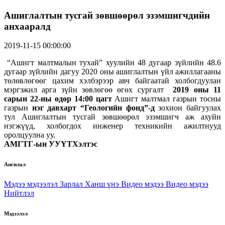
Ашиглалтын тусгай зөвшөөрөл эзэмшигчдийн
анхааралд
2019-11-15 00:00:00
“Ашигт малтмалын тухай” хуулийн 48 дугаар зүйлийн 48.6
дугаар зүйлийн дагуу 2020 оны ашиглалтын үйл ажиллагааны
төлөвлөгөөг цахим хэлбэрээр авч байгаатай холбогдуулан
мэргэжил арга зүйн зөвлөгөө өгөх сургалт
2019 оны 11
сарын 22-ны өдөр 14:00 цагт
Ашигт малтмал газрын тосны
газрын
нэг давхарт “Геологийн фонд”-д
зохион байгуулах
тул Ашиглалтын тусгай зөвшөөрөл эзэмшигч аж ахуйн
нэгжүүд, холбогдох инженер техникийн ажилтнууд
оролцуулна уу.
АМГТГ-ын УУҮТХэлтэс
Ангилал
Мэдээ мэдээлэл
Зарлал
Ханш үнэ
Видео мэдээ
Видео мэдээ
Нийтлэл
Мэдээлэл