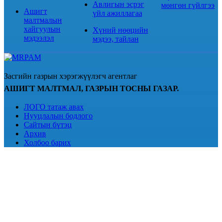
Авлигын эсрэг
мөнгөн гүйлгээ
Ашигт
үйл ажиллагаа
малтмалын
хайгуулын
Хүний нөөцийн
мэдээлэл
мэдээ, тайлан
Засгийн газрын хэрэгжүүлэгч агентлаг
АШИГТ МАЛТМАЛ, ГАЗРЫН ТОСНЫ ГАЗАР.
ЛОГО татаж авах
Нууцлалын бодлого
Сайтын бүтэц
Архив
Холбоо барих