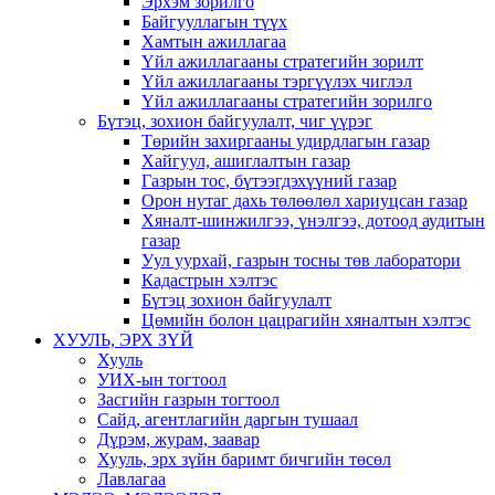
Эрхэм зорилго
Байгууллагын түүх
Хамтын ажиллагаа
Үйл ажиллагааны стратегийн зорилт
Үйл ажиллагааны тэргүүлэх чиглэл
Үйл ажиллагааны стратегийн зорилго
Бүтэц, зохион байгуулалт, чиг үүрэг
Төрийн захиргааны удирдлагын газар
Хайгуул, ашиглалтын газар
Газрын тос, бүтээгдэхүүний газар
Орон нутаг дахь төлөөлөл хариуцсан газар
Хяналт-шинжилгээ, үнэлгээ, дотоод аудитын
газар
Уул уурхай, газрын тосны төв лаборатори
Кадастрын хэлтэс
Бүтэц зохион байгуулалт
Цөмийн болон цацрагийн хяналтын хэлтэс
ХУУЛЬ, ЭРХ ЗҮЙ
Хууль
УИХ-ын тогтоол
Засгийн газрын тогтоол
Сайд, агентлагийн даргын тушаал
Дүрэм, журам, заавар
Хууль, эрх зүйн баримт бичгийн төсөл
Лавлагаа