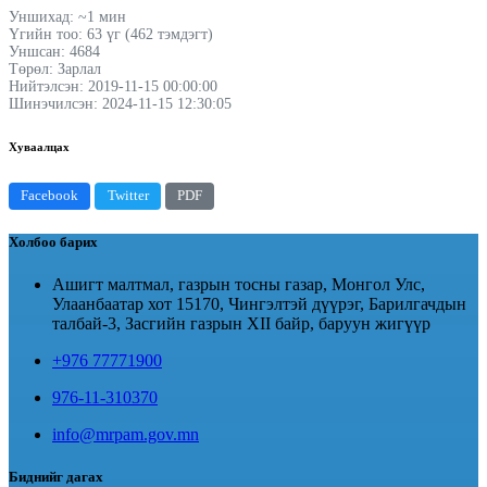
Уншихад: ~1 мин
Үгийн тоо: 63 үг (462 тэмдэгт)
Уншсан: 4684
Төрөл: Зарлал
Нийтэлсэн: 2019-11-15 00:00:00
Шинэчилсэн: 2024-11-15 12:30:05
Хуваалцах
Facebook
Twitter
PDF
Холбоо барих
Ашигт малтмал, газрын тосны газар, Монгол Улс,
Улаанбаатар хот 15170, Чингэлтэй дүүрэг, Барилгачдын
талбай-3, Засгийн газрын XII байр, баруун жигүүр
+976 77771900
976-11-310370
info@mrpam.gov.mn
Биднийг дагах