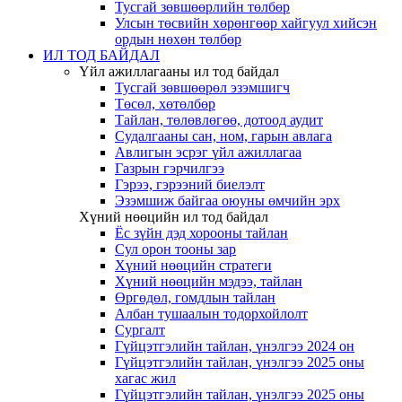
Тусгай зөвшөөрлийн төлбөр
Улсын төсвийн хөрөнгөөр хайгуул хийсэн
ордын нөхөн төлбөр
ИЛ ТОД БАЙДАЛ
Үйл ажиллагааны ил тод байдал
Тусгай зөвшөөрөл эзэмшигч
Төсөл, хөтөлбөр
Тайлан, төлөвлөгөө, дотоод аудит
Судалгааны сан, ном, гарын авлага
Авлигын эсрэг үйл ажиллагаа
Газрын гэрчилгээ
Гэрээ, гэрээний биелэлт
Эзэмшиж байгаа оюуны өмчийн эрх
Хүний нөөцийн ил тод байдал
Ёс зүйн дэд хорооны тайлан
Сул орон тооны зар
Хүний нөөцийн стратеги
Хүний нөөцийн мэдээ, тайлан
Өргөдөл, гомдлын тайлан
Албан тушаалын тодорхойлолт
Сургалт
Гүйцэтгэлийн тайлан, үнэлгээ 2024 он
Гүйцэтгэлийн тайлан, үнэлгээ 2025 оны
хагас жил
Гүйцэтгэлийн тайлан, үнэлгээ 2025 оны