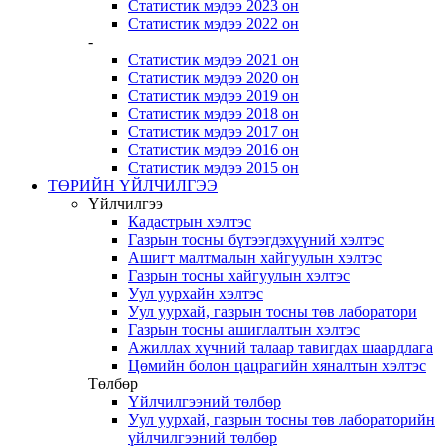
Статистик мэдээ 2023 он
Статистик мэдээ 2022 он
-
Статистик мэдээ 2021 он
Статистик мэдээ 2020 он
Статистик мэдээ 2019 он
Статистик мэдээ 2018 он
Статистик мэдээ 2017 он
Статистик мэдээ 2016 он
Статистик мэдээ 2015 он
ТӨРИЙН ҮЙЛЧИЛГЭЭ
Үйлчилгээ
Кадастрын хэлтэс
Газрын тосны бүтээгдэхүүний хэлтэс
Ашигт малтмалын хайгуулын хэлтэс
Газрын тосны хайгуулын хэлтэс
Уул уурхайн хэлтэс
Уул уурхай, газрын тосны төв лаборатори
Газрын тосны ашиглалтын хэлтэс
Ажиллах хүчний талаар тавигдах шаардлага
Цөмийн болон цацрагийн хяналтын хэлтэс
Төлбөр
Үйлчилгээний төлбөр
Уул уурхай, газрын тосны төв лабораторийн
үйлчилгээний төлбөр