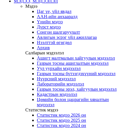
МЭДЭЭ, МЭДЭЭЛЭЛ
Мэдээ
Цаг үе, үйл явдал
ААН-ийн анхааралд
Үнийн мэдээ
Дүрст мэдээ
Сонгон шалгаруулалт
Авлигын эсрэг үйл ажиллагаа
Нээлттэй өгөгдөл
Архив
Салбарын мэдээлэл
Ашигт малтмалын хайгуулын мэдээлэл
Газрын тосны ашиглалтын мэдээлэл
Уул уурхайн мэдээлэл
Газрын тосны бүтээгдэхүүний мэдээлэл
Нүүрсний мэдээлэл
Лабораторийн мэдээлэл
Газрын тосны эрэл, хайгуулын мэдээлэл
Кадастрын мэдээлэл
Цөмийн болон цацрагийн хяналтын
мэдээлэл
Статистик мэдээ
Статистик мэдээ 2026 он
Статистик мэдээ 2025 он
Статистик мэдээ 2024 он