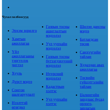
Чухал холбоосууд
Газрын тосны
Шилэн дансны
Эрхэм зорилго
ашиглалтын
мэдээ
мэдээлэл
Хамтын
Батлагдсан
ажиллагаа
Уул уурхайн
төсөв
мэдээлэл
Үйл
Санхүүгийн
ажиллагааны
Газрын тосны
тайлан
тэргүүлэх
бүтээгдэхүүний
чиглэл
Худалдан авах
мэдээлэл
ажиллагаа
Хууль
Нүүрсний
Төсвийн
мэдээлэл
Дүрст мэдээ
гүйцэтгэлийн
Кадастрын
тайлан
Сонгон
хэлтэс
шалгаруулалт
Цалингийн
Уул уурхайн
зардлаас бусад
Нээлттэй
хэлтэс
орлого,
өгөгдөл
зарлагын