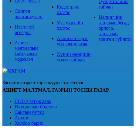
Дүрст мэдээ
гүйцэтгэлийн
Кадастрын
тайлан
Сонгон
хэлтэс
шалгаруулалт
Цалингийн
Уул уурхайн
зардлаас бусад
Нээлттэй
хэлтэс
орлого,
өгөгдөл
зарлагын
Авлигын эсрэг
мөнгөн гүйлгээ
Ашигт
үйл ажиллагаа
малтмалын
хайгуулын
Хүний нөөцийн
мэдээлэл
мэдээ, тайлан
Засгийн газрын хэрэгжүүлэгч агентлаг
АШИГТ МАЛТМАЛ, ГАЗРЫН ТОСНЫ ГАЗАР.
ЛОГО татаж авах
Нууцлалын бодлого
Сайтын бүтэц
Архив
Холбоо барих