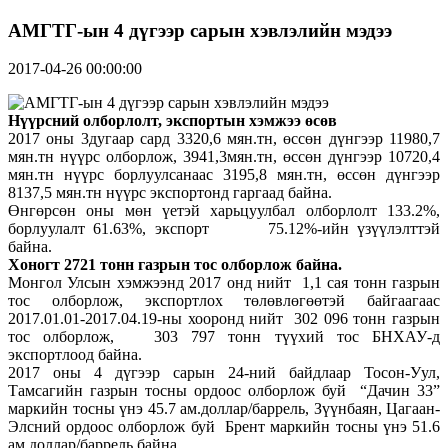
АМГТГ-ын 4 дүгээр сарын хэвлэлийн мэдээ
2017-04-26 00:00:00
Нүүрсний олборлолт, экспортын хэмжээ өсөв
2017 оны 3дугаар сард 3320,6 мян.тн, өссөн дүнгээр 11980,7
мян.тн нүүрс олборлож, 3941,3мян.тн, өссөн дүнгээр 10720,4
мян.тн нүүрс борлуулсанаас 3195,8 мян.тн, өссөн дүнгээр
8137,5 мян.тн нүүрс экспортонд гаргаад байна.
Өнгөрсөн оны мөн үетэй харьцуулбал олборлолт 133.2%,
борлуулалт 61.63%, экспорт 75.12%-ийн үзүүлэлттэй
байна.
Хоногт 2721 тонн газрын тос олборлож байна.
Монгол Улсын хэмжээнд 2017 онд нийт 1,1 сая тонн газрын
тос олборлож, экспортлох төлөвлөгөөтэй байгаагаас
2017.01.01-2017.04.19-ны хооронд нийт 302 096 тонн газрын
тос олборлож, 303 797 тонн түүхий тос БНХАУ-д
экспортлоод байна.
2017 оны 4 дүгээр сарын 24-ний байдлаар Тосон-Уул,
Тамсагийн газрын тосны ордоос олборлож буй “Дачин 33”
маркийн тосны үнэ 45.7 ам.доллар/баррель, Зүүнбаян, Цагаан-
Элсний ордоос олборлож буй Брент маркийн тосны үнэ 51.6
ам.доллар/баррель байна.