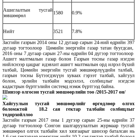
Ашиглалтын тусгай
1580
0.9%
зөвшөөрөл
Нийт
3521
7.8%
Засгийн газрын 2014 оны 12 дугаар сарын 24-ний өдрийн 397
дугаар тогтоолоор Цөмийн энергийн газар татан буугдсан,
2016 оны 7 дугаар сарын 27-ны өдрийн 04 дүгээр тогтоолоор
Ашигт малтмалын газар болон Газрын тосны газар нэгдэн
нийлснээр цацраг идэвхит ашигт малтмалын орд илрэл бүхий
талбай, Цөмийн энергийн тусгай зөвшөөрлүүдийн талбай,
газрын тосны Бүтээгдэхүүн хуваах гэрээт талбай, хайгуул
болон, эрлийн талбайн мэдээлэл, солбицлыг нэгдсэн
кадастрын бүртгэлийн системд нэмж бүртгээд байна.
Шинээр олгосон тусгай зөвшөөрлийн тоо /2015-2017 он/
Хайгуулын тусгай зөвшөөрлийг өргөдлөөр олгох
боломжтой 18.2 сая гектар талбайн солбицлыг
тодорхойллоо
Засгийн газрын 2017 оны 1 дүгээр сарын 25-ны өдрийн 37
дугаар тогтоолоор Сонгон шалгаруулалтын журмаар тусгай
зөвшөөрөл олгох талбайн хил хязгаарыг шинээр баталсан нь
1.6 сая гектараар нэмэгдэж нийт 10.2 сая гектар талбай болоод