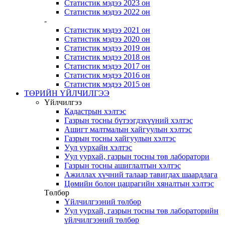
Статистик мэдээ 2023 он
Статистик мэдээ 2022 он
-
Статистик мэдээ 2021 он
Статистик мэдээ 2020 он
Статистик мэдээ 2019 он
Статистик мэдээ 2018 он
Статистик мэдээ 2017 он
Статистик мэдээ 2016 он
Статистик мэдээ 2015 он
ТӨРИЙН ҮЙЛЧИЛГЭЭ
Үйлчилгээ
Кадастрын хэлтэс
Газрын тосны бүтээгдэхүүний хэлтэс
Ашигт малтмалын хайгуулын хэлтэс
Газрын тосны хайгуулын хэлтэс
Уул уурхайн хэлтэс
Уул уурхай, газрын тосны төв лаборатори
Газрын тосны ашиглалтын хэлтэс
Ажиллах хүчний талаар тавигдах шаардлага
Цөмийн болон цацрагийн хяналтын хэлтэс
Төлбөр
Үйлчилгээний төлбөр
Уул уурхай, газрын тосны төв лабораторийн
үйлчилгээний төлбөр