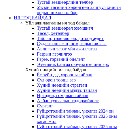
Тусгай зөвшөөрлийн төлбөр
Улсын төсвийн хөрөнгөөр хайгуул хийсэн
ордын нөхөн төлбөр
ИЛ ТОД БАЙДАЛ
Үйл ажиллагааны ил тод байдал
Тусгай зөвшөөрөл эзэмшигч
Төсөл, хөтөлбөр
Тайлан, төлөвлөгөө, дотоод аудит
Судалгааны сан, ном, гарын авлага
Авлигын эсрэг үйл ажиллагаа
Газрын гэрчилгээ
Гэрээ, гэрээний биелэлт
Эзэмшиж байгаа оюуны өмчийн эрх
Хүний нөөцийн ил тод байдал
Ёс зүйн дэд хорооны тайлан
Сул орон тооны зар
Хүний нөөцийн стратеги
Хүний нөөцийн мэдээ, тайлан
Өргөдөл, гомдлын тайлан
Албан тушаалын тодорхойлолт
Сургалт
Гүйцэтгэлийн тайлан, үнэлгээ 2024 он
Гүйцэтгэлийн тайлан, үнэлгээ 2025 оны
хагас жил
Гүйцэтгэлийн тайлан, үнэлгээ 2025 оны