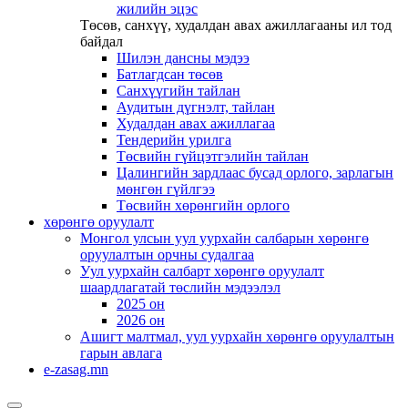
жилийн эцэс
Төсөв, санхүү, худалдан авах ажиллагааны ил тод
байдал
Шилэн дансны мэдээ
Батлагдсан төсөв
Санхүүгийн тайлан
Аудитын дүгнэлт, тайлан
Худалдан авах ажиллагаа
Тендерийн урилга
Төсвийн гүйцэтгэлийн тайлан
Цалингийн зардлаас бусад орлого, зарлагын
мөнгөн гүйлгээ
Төсвийн хөрөнгийн орлого
хөрөнгө оруулалт
Монгол улсын уул уурхайн салбарын хөрөнгө
оруулалтын орчны судалгаа
Уул уурхайн салбарт хөрөнгө оруулалт
шаардлагатай төслийн мэдээлэл
2025 он
2026 он
Ашигт малтмал, уул уурхайн хөрөнгө оруулалтын
гарын авлага
e-zasag.mn