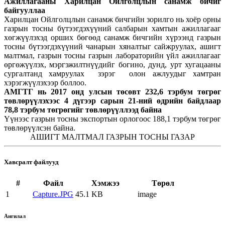
Ажиллагааны Харилцан Ойлголцлын санамж бичиг
байгууллаа
Харилцан Ойлголцлын санамж бичгийн зорилго нь хоёр орны
газрын тосны бүтээгдэхүүний салбарын хамтын ажиллагааг
хөгжүүлэхэд орших бөгөөд санамж бичгийн хүрээнд газрын
тосны бүтээгдэхүүний чанарын хяналтыг сайжруулах, ашигт
малтмал, газрын тосны газрын лабораторийн үйл ажиллагааг
өргөжүүлэх, мэргэжилтнүүдийг богино, дунд, урт хугацааны
сургалтанд хамруулах зэрэг олон ажлуудыг хамтран
хэрэгжүүлэхээр боллоо.
АМГТГ нь 2017 онд улсын төсөвт 232,6 тэрбум төгрөг
төвлөрүүлэхээс 4 дүгээр сарын 21-ний өдрийн байдлаар
78,8 тэрбум төгрөгийг төвлөрүүллээд байна
Үүнээс газрын тосны экспортын орлогоос 188,1 тэрбум төгрөг
төвлөрүүлсэн байна.
АШИГТ МАЛТМАЛ ГАЗРЫН ТОСНЫ ГАЗАР
Хавсралт файлууд
#
Файл
Хэмжээ
Төрөл
1
Capture.JPG
45.1 KB
image
Ангилал