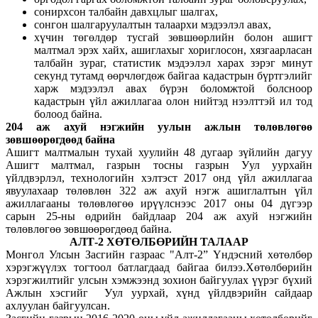
сонирхсон талбайн давхцлыг шалгах,
сонгон шалгаруулалтын талаархи мэдээлэл авах,
хүчин төгөлдөр тусгай зөвшөөрлийн болон ашигт
малтмал эрэх хайх, ашиглахыг хориглосон, хязгаарласан
талбайн зураг, статистик мэдээлэл харах зэрэг минут
секунд тутамд өөрчлөгдөж байгаа кадастрын бүртгэлийг
харж мэдээлэл авах бүрэн боломжтой болсноор
кадастрын үйл ажиллагаа олон нийтэд нээлттэй ил тод
болоод байна.
204 аж ахуй нэгжийн уулын ажлын төлөвлөгөө
зөвшөөрөгдөөд байна
Ашигт малтмалын тухай хуулийн 48 дугаар зүйлийн дагуу
Ашигт малтмал, газрын тосны газрын Уул уурхайн
үйлдвэрлэл, технологийн хэлтэст 2017 онд үйл ажиллагаа
явуулахаар төлөвлөн 322 аж ахуй нэгж ашиглалтын үйл
ажиллагааны төлөвлөгөө ирүүлснээс 2017 оны 04 дүгээр
сарын 25-ны өдрийн байдлаар 204 аж ахуй нэгжийн
төлөвлөгөө зөвшөөрөгдөөд байна.
АЛТ-2 ХӨТӨЛБӨРИЙН ТАЛААР
Монгол Улсын Засгийн газраас "Алт-2” Үндэсний хөтөлбөр
хэрэгжүүлэх тогтоол батлагдаад байгаа билээ.Хөтөлбөрийн
хэрэгжилтийг улсын хэмжээнд зохион байгуулах үүрэг бүхий
Ажлын хэсгийг Уул уурхай, хүнд үйлдвэрийн сайдаар
ахлуулан байгуулсан.