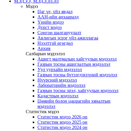
МЭДЭЭ, МЭДЭЭЛЭЛ
Мэдээ
Цаг үе, үйл явдал
ААН-ийн анхааралд
Үнийн мэдээ
Дүрст мэдээ
Сонгон шалгаруулалт
Авлигын эсрэг үйл ажиллагаа
Нээлттэй өгөгдөл
Архив
Салбарын мэдээлэл
Ашигт малтмалын хайгуулын мэдээлэл
Газрын тосны ашиглалтын мэдээлэл
Уул уурхайн мэдээлэл
Газрын тосны бүтээгдэхүүний мэдээлэл
Нүүрсний мэдээлэл
Лабораторийн мэдээлэл
Газрын тосны эрэл, хайгуулын мэдээлэл
Кадастрын мэдээлэл
Цөмийн болон цацрагийн хяналтын
мэдээлэл
Статистик мэдээ
Статистик мэдээ 2026 он
Статистик мэдээ 2025 он
Статистик мэдээ 2024 он