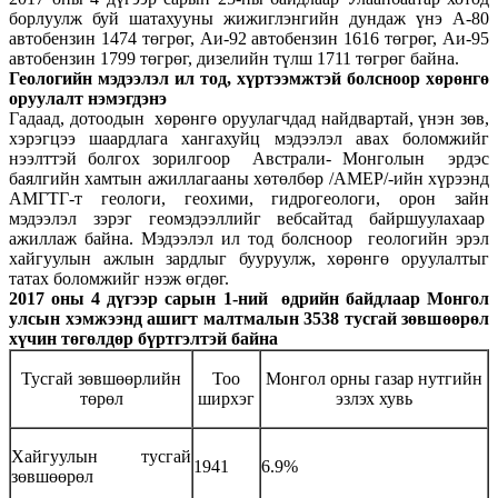
борлуулж буй шатахууны жижиглэнгийн дундаж үнэ А-80
автобензин 1474 төгрөг, Аи-92 автобензин 1616 төгрөг, Аи-95
автобензин 1799 төгрөг, дизелийн түлш 1711 төгрөг байна.
Геологийн мэдээлэл ил тод, хүртээмжтэй болсноор хөрөнгө
оруулалт нэмэгдэнэ
Гадаад, дотоодын хөрөнгө оруулагчдад найдвартай, үнэн зөв,
хэрэгцээ шаардлага хангахуйц мэдээлэл авах боломжийг
нээлттэй болгох зорилгоор Австрали- Монголын эрдэс
баялгийн хамтын ажиллагааны хөтөлбөр /АМЕР/-ийн хүрээнд
АМГТГ-т геологи, геохими, гидрогеологи, орон зайн
мэдээлэл зэрэг геомэдээллийг вебсайтад байршуулахаар
ажиллаж байна. Мэдээлэл ил тод болсноор геологийн эрэл
хайгуулын ажлын зардлыг бууруулж, хөрөнгө оруулалтыг
татах боломжийг нээж өгдөг.
2017 оны 4 дүгээр сарын 1-ний өдрийн байдлаар Монгол
улсын хэмжээнд ашигт малтмалын 3538 тусгай зөвшөөрөл
хүчин төгөлдөр бүртгэлтэй байна
Тусгай зөвшөөрлийн
Тоо
Монгол орны газар нутгийн
төрөл
ширхэг
эзлэх хувь
Хайгуулын тусгай
1941
6.9%
зөвшөөрөл