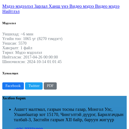
Мэдээ мэдээлэл
Зарлал
Ханш үнэ
Видео мэдээ
Видео мэдээ
Нийтлэл
Мэдээлэл
Уншихад: ~6 мин
Үгийн тоо: 1065 үг (8270 тэмдэгт)
Уншсан: 5570
Хавсралт: 1 файл
Төрөл: Мэдээ мэдээлэл
Нийтэлсэн: 2017-04-26 00:00:00
Шинэчилсэн: 2024-10-14 01:01:45
Хуваалцах
Facebook
Twitter
PDF
Холбоо барих
Ашигт малтмал, газрын тосны газар, Монгол Улс,
Улаанбаатар хот 15170, Чингэлтэй дүүрэг, Барилгачдын
талбай-3, Засгийн газрын XII байр, баруун жигүүр