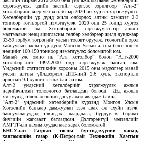
Засгийн газрын 2016-2020 оны үйл ажиллагааны хөтөлбөрийг
хэрэгжүүлэх, эдийн засгийг сэргээх зорилгоор “Алт-2”
хөтөлбөрийг хоёр үе шаттайгаар 2020 он хүртэл хэрэгжүүлнэ.
Хөтөлбөрийн үр дүнд жилд олборлох алтны хэмжээг 2-3
тонноор тогтвортой нэмэгдүүлж, 2020 онд 25 тоннд хүргэх
боломжтой юм. Хөтөлбөрийг хэрэгжүүлснээр ашигт
малтмалын нөөц ашигласны төлбөр хэлбэрээр жилд дунджаар
33-59 тэрбум төгрөгийг улсын төсөвт оруулж, геологийн эрэл
хайгуулын ажлын үр дүнд Монгол Улсын алтны бэлтгэгдсэн
нөөцийг 100-150 тонноор нэмэгдүүлэх боломжтой юм.
Манай улс өмнө нь “Алт хөтөлбөр” болон “Алт-2000
хөтөлбөр”-ийг 1992-2000 онд хэрэгжүүлж байсан юм.
Үндэсний статистикийн хорооны 2015 оны мэдээгээр манай
улсын алтны үйлдвэрлэл ДНБ-ний 2.6 хувь, экспортын
орлогын 9.1 хувийг эзэлж байгаа юм.
Алт-2 үндэсний хөтөлбөрийг хэрэгжүүлэх ажлын
нарийвчилсан төлөвлөгөө батлагдсан бөгөөд Дэд ажлын
хэсгүүдэд төлөвлөгөөний дагуу ажил явагдаж байна.
"Алт-2" үндэсний хөтөлбөрийн хүрээнд Монгол Улсын
Хөгжлийн банкаар дамжуулан зээл авах аж ахуйн нэгж,
байгууллагуудад тавигдах шаардлага, бүрдүүлэх баримт
бичгийн жагсаалт батлагдсан. Дэлгэрэнгүй мэдээллийг
АМГТГ-ын цахим хуудаснаас харах боломжтой.
БНСУ-ын Газрын тосны бүтээгдэхүүний чанар,
хангамжийн газар (К-Петро)-тай Техникийн Хамтын