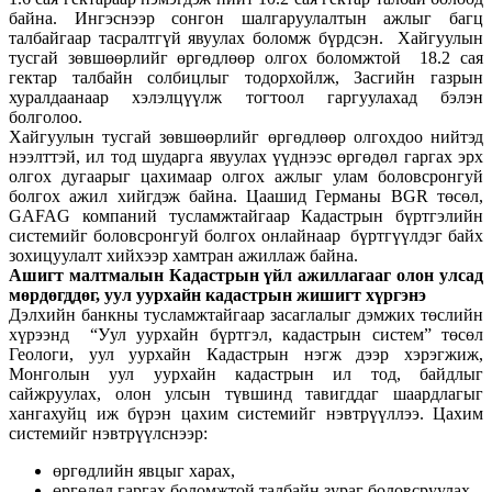
байна. Ингэснээр сонгон шалгаруулалтын ажлыг багц
талбайгаар тасралтгүй явуулах боломж бүрдсэн. Хайгуулын
тусгай зөвшөөрлийг өргөдлөөр олгох боломжтой 18.2 сая
гектар талбайн солбицлыг тодорхойлж, Засгийн газрын
хуралдаанаар хэлэлцүүлж тогтоол гаргуулахад бэлэн
болголоо.
Хайгуулын тусгай зөвшөөрлийг өргөдлөөр олгохдоо нийтэд
нээлттэй, ил тод шударга явуулах үүднээс өргөдөл гаргах эрх
олгох дугаарыг цахимаар олгох ажлыг улам боловсронгуй
болгох ажил хийгдэж байна. Цаашид Германы BGR төсөл,
GAFAG компаний тусламжтайгаар Кадастрын бүртгэлийн
системийг боловсронгуй болгох онлайнаар бүртгүүлдэг байх
зохицуулалт хийхээр хамтран ажиллаж байна.
Ашигт малтмалын Кадастрын үйл ажиллагааг олон улсад
мөрдөгддөг, уул уурхайн кадастрын жишигт хүргэнэ
Дэлхийн банкны тусламжтайгаар засаглалыг дэмжих төслийн
хүрээнд “Уул уурхайн бүртгэл, кадастрын систем” төсөл
Геологи, уул уурхайн Кадастрын нэгж дээр хэрэгжиж,
Монголын уул уурхайн кадастрын ил тод, байдлыг
сайжруулах, олон улсын түвшинд тавигддаг шаардлагыг
хангахуйц иж бүрэн цахим системийг нэвтрүүллээ. Цахим
системийг нэвтрүүлснээр:
өргөдлийн явцыг харах,
өргөдөл гаргах боломжтой талбайн зураг боловсруулах,