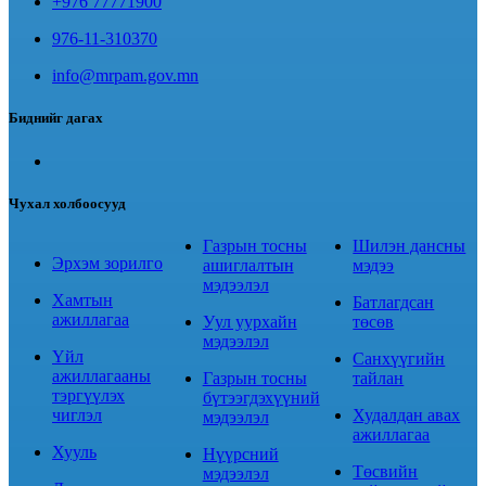
+976 77771900
976-11-310370
info@mrpam.gov.mn
Биднийг дагах
Чухал холбоосууд
Газрын тосны
Шилэн дансны
Эрхэм зорилго
ашиглалтын
мэдээ
мэдээлэл
Хамтын
Батлагдсан
ажиллагаа
Уул уурхайн
төсөв
мэдээлэл
Үйл
Санхүүгийн
ажиллагааны
Газрын тосны
тайлан
тэргүүлэх
бүтээгдэхүүний
чиглэл
Худалдан авах
мэдээлэл
ажиллагаа
Хууль
Нүүрсний
Төсвийн
мэдээлэл