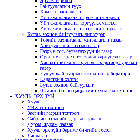
Эрхэм зорилго
Байгууллагын түүх
Хамтын ажиллагаа
Үйл ажиллагааны стратегийн зорилт
Үйл ажиллагааны тэргүүлэх чиглэл
Үйл ажиллагааны стратегийн зорилго
Бүтэц, зохион байгуулалт, чиг үүрэг
Төрийн захиргааны удирдлагын газар
Хайгуул, ашиглалтын газар
Газрын тос, бүтээгдэхүүний газар
Орон нутаг дахь төлөөлөл хариуцсан газар
Хяналт-шинжилгээ, үнэлгээ, дотоод аудитын
газар
Уул уурхай, газрын тосны төв лаборатори
Кадастрын хэлтэс
Бүтэц зохион байгуулалт
Цөмийн болон цацрагийн хяналтын хэлтэс
ХУУЛЬ, ЭРХ ЗҮЙ
Хууль
УИХ-ын тогтоол
Засгийн газрын тогтоол
Сайд, агентлагийн даргын тушаал
Дүрэм, журам, заавар
Хууль, эрх зүйн баримт бичгийн төсөл
Лавлагаа