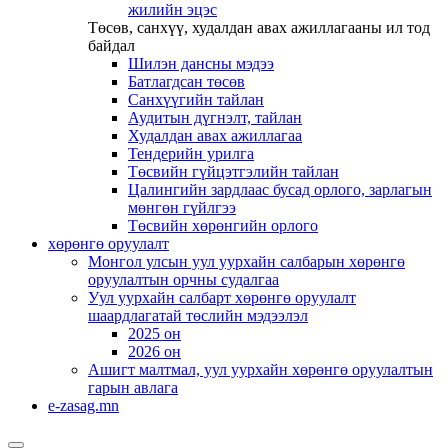
жилийн эцэс
Төсөв, санхүү, худалдан авах ажиллагааны ил тод
байдал
Шилэн дансны мэдээ
Батлагдсан төсөв
Санхүүгийн тайлан
Аудитын дүгнэлт, тайлан
Худалдан авах ажиллагаа
Тендерийн урилга
Төсвийн гүйцэтгэлийн тайлан
Цалингийн зардлаас бусад орлого, зарлагын
мөнгөн гүйлгээ
Төсвийн хөрөнгийн орлого
хөрөнгө оруулалт
Монгол улсын уул уурхайн салбарын хөрөнгө
оруулалтын орчны судалгаа
Уул уурхайн салбарт хөрөнгө оруулалт
шаардлагатай төслийн мэдээлэл
2025 он
2026 он
Ашигт малтмал, уул уурхайн хөрөнгө оруулалтын
гарын авлага
e-zasag.mn