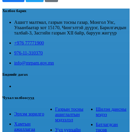
Холбоо барих
Ашигт малтмал, газрын тосны газар, Монгол Улс,
Улаанбаатар хот 15170, Чингэлтэй дүүрэг, Барилгачдын
талбай-3, Засгийн газрын XII байр, баруун жигүүр
+976 77771900
976-11-310370
info@mrpam.gov.mn
Биднийг дагах
Чухал холбоосууд
Газрын тосны
Шилэн дансны
Эрхэм зорилго
ашиглалтын
мэдээ
мэдээлэл
Хамтын
Батлагдсан
ажиллагаа
Уул уурхайн
төсөв