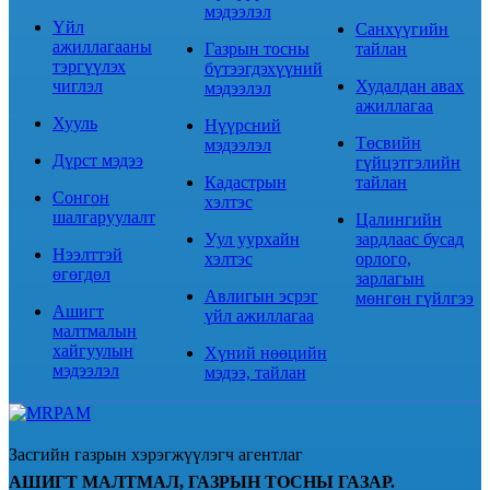
мэдээлэл
Үйл
Санхүүгийн
ажиллагааны
Газрын тосны
тайлан
тэргүүлэх
бүтээгдэхүүний
чиглэл
Худалдан авах
мэдээлэл
ажиллагаа
Хууль
Нүүрсний
Төсвийн
мэдээлэл
Дүрст мэдээ
гүйцэтгэлийн
Кадастрын
тайлан
Сонгон
хэлтэс
шалгаруулалт
Цалингийн
Уул уурхайн
зардлаас бусад
Нээлттэй
хэлтэс
орлого,
өгөгдөл
зарлагын
Авлигын эсрэг
мөнгөн гүйлгээ
Ашигт
үйл ажиллагаа
малтмалын
хайгуулын
Хүний нөөцийн
мэдээлэл
мэдээ, тайлан
Засгийн газрын хэрэгжүүлэгч агентлаг
АШИГТ МАЛТМАЛ, ГАЗРЫН ТОСНЫ ГАЗАР.