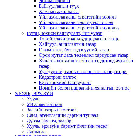
Эрхэм зорилго
Байгууллагын түүх
Хамтын ажиллагаа
Үйл ажиллагааны стратегийн зорилт
Үйл ажиллагааны тэргүүлэх чиглэл
Үйл ажиллагааны стратегийн зорилго
Бүтэц, зохион байгуулалт, чиг үүрэг
Төрийн захиргааны удирдлагын газар
Хайгуул, ашиглалтын газар
Газрын тос, бүтээгдэхүүний газар
Орон нутаг дахь төлөөлөл хариуцсан газар
Хяналт-шинжилгээ, үнэлгээ, дотоод аудитын
газар
Уул уурхай, газрын тосны төв лаборатори
Кадастрын хэлтэс
Бүтэц зохион байгуулалт
Цөмийн болон цацрагийн хяналтын хэлтэс
ХУУЛЬ, ЭРХ ЗҮЙ
Хууль
УИХ-ын тогтоол
Засгийн газрын тогтоол
Сайд, агентлагийн даргын тушаал
Дүрэм, журам, заавар
Хууль, эрх зүйн баримт бичгийн төсөл
Лавлагаа