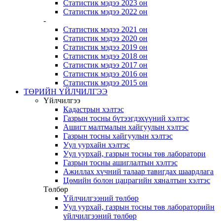
Статистик мэдээ 2023 он
Статистик мэдээ 2022 он
-
Статистик мэдээ 2021 он
Статистик мэдээ 2020 он
Статистик мэдээ 2019 он
Статистик мэдээ 2018 он
Статистик мэдээ 2017 он
Статистик мэдээ 2016 он
Статистик мэдээ 2015 он
ТӨРИЙН ҮЙЛЧИЛГЭЭ
Үйлчилгээ
Кадастрын хэлтэс
Газрын тосны бүтээгдэхүүний хэлтэс
Ашигт малтмалын хайгуулын хэлтэс
Газрын тосны хайгуулын хэлтэс
Уул уурхайн хэлтэс
Уул уурхай, газрын тосны төв лаборатори
Газрын тосны ашиглалтын хэлтэс
Ажиллах хүчний талаар тавигдах шаардлага
Цөмийн болон цацрагийн хяналтын хэлтэс
Төлбөр
Үйлчилгээний төлбөр
Уул уурхай, газрын тосны төв лабораторийн
үйлчилгээний төлбөр