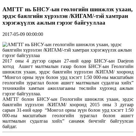
АМГТГ нь БНСУ-ын геологийн шинжлэх ухаан,
эрдэс баялгийн хүрээлэн /КИГАМ/-тэй хамтран
хэрэгжүүлэх ажлын гэрээг байгууллаа
2017-05-09 00:00:00
2017 оны 4 дүгээр сарын 27-ний өдөр БНСУ-ын Daejeon
хотод Ашигт малтмалын газар болон БНСУ-ын Геологийн
шинжлэх ухаан, эрдэс баялгийн хүрээлэн /КИГАМ/ хооронд
“Монгол орны зүүн болон урд хэсэгт 1:50 000-ны масштабын
геологийн зураглал болон ашигт малтмалын судалгаа хийх”
техникийн хамтын ажиллагааны төслийн хүрээнд ажлын
гэрээг байгууллаа.
АМГТГ болон БНСУ-ын Геологийн шинжлэх ухаан, эрдэс
баялгийн хүрээлэн /КИГАМ/ хооронд 2015 оны 3 дугаар
сарын 31-ний өдөр “Монгол орны зүүн болон урд хэсэгт 1:50
000-ны масштабын геологийн зураглал болон ашигт
малтмалын судалгаа хийх” санамж бичгийг байгуулсан
байдаг.