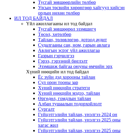
Тусгай зөвшөөрлийн төлбөр
Улсын төсвийн хөрөнгөөр хайгуул хийсэн
ордын нөхөн төлбөр
ИЛ ТОД БАЙДАЛ
Үйл ажиллагааны ил тод байдал
Тусгай зөвшөөрөл эзэмшигч
Төсөл, хөтөлбөр
Тайлан, төлөвлөгөө, дотоод аудит
Судалгааны сан, ном, гарын авлага
Авлигын эсрэг үйл ажиллагаа
Газрын гэрчилгээ
Гэрээ, гэрээний биелэлт
Эзэмшиж байгаа оюуны өмчийн эрх
Хүний нөөцийн ил тод байдал
Ёс зүйн дэд хорооны тайлан
Сул орон тооны зар
Хүний нөөцийн стратеги
Хүний нөөцийн мэдээ, тайлан
Өргөдөл, гомдлын тайлан
Албан тушаалын тодорхойлолт
Сургалт
Гүйцэтгэлийн тайлан, үнэлгээ 2024 он
Гүйцэтгэлийн тайлан, үнэлгээ 2025 оны
хагас жил
Гүйцэтгэлийн тайлан, үнэлгээ 2025 оны