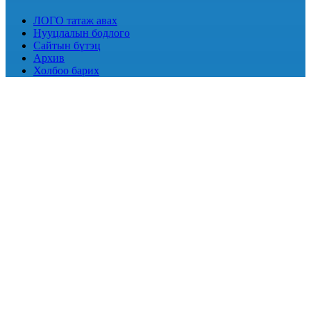
ЛОГО татаж авах
Нууцлалын бодлого
Сайтын бүтэц
Архив
Холбоо барих