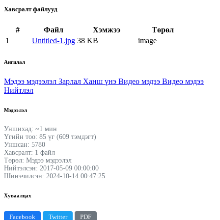
Хавсралт файлууд
#
Файл
Хэмжээ
Төрөл
1
Untitled-1.jpg
38 KB
image
Ангилал
Мэдээ мэдээлэл
Зарлал
Ханш үнэ
Видео мэдээ
Видео мэдээ
Нийтлэл
Мэдээлэл
Уншихад: ~1 мин
Үгийн тоо: 85 үг (609 тэмдэгт)
Уншсан: 5780
Хавсралт: 1 файл
Төрөл: Мэдээ мэдээлэл
Нийтэлсэн: 2017-05-09 00:00:00
Шинэчилсэн: 2024-10-14 00:47:25
Хуваалцах
Facebook
Twitter
PDF