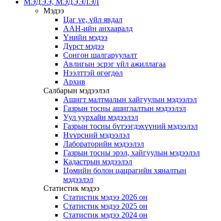
МЭДЭЭ, МЭДЭЭЛЭЛ
Мэдээ
Цаг үе, үйл явдал
ААН-ийн анхааралд
Үнийн мэдээ
Дүрст мэдээ
Сонгон шалгаруулалт
Авлигын эсрэг үйл ажиллагаа
Нээлттэй өгөгдөл
Архив
Салбарын мэдээлэл
Ашигт малтмалын хайгуулын мэдээлэл
Газрын тосны ашиглалтын мэдээлэл
Уул уурхайн мэдээлэл
Газрын тосны бүтээгдэхүүний мэдээлэл
Нүүрсний мэдээлэл
Лабораторийн мэдээлэл
Газрын тосны эрэл, хайгуулын мэдээлэл
Кадастрын мэдээлэл
Цөмийн болон цацрагийн хяналтын
мэдээлэл
Статистик мэдээ
Статистик мэдээ 2026 он
Статистик мэдээ 2025 он
Статистик мэдээ 2024 он