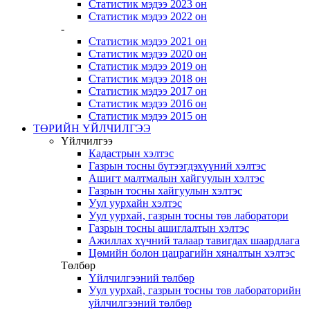
Статистик мэдээ 2023 он
Статистик мэдээ 2022 он
-
Статистик мэдээ 2021 он
Статистик мэдээ 2020 он
Статистик мэдээ 2019 он
Статистик мэдээ 2018 он
Статистик мэдээ 2017 он
Статистик мэдээ 2016 он
Статистик мэдээ 2015 он
ТӨРИЙН ҮЙЛЧИЛГЭЭ
Үйлчилгээ
Кадастрын хэлтэс
Газрын тосны бүтээгдэхүүний хэлтэс
Ашигт малтмалын хайгуулын хэлтэс
Газрын тосны хайгуулын хэлтэс
Уул уурхайн хэлтэс
Уул уурхай, газрын тосны төв лаборатори
Газрын тосны ашиглалтын хэлтэс
Ажиллах хүчний талаар тавигдах шаардлага
Цөмийн болон цацрагийн хяналтын хэлтэс
Төлбөр
Үйлчилгээний төлбөр
Уул уурхай, газрын тосны төв лабораторийн
үйлчилгээний төлбөр