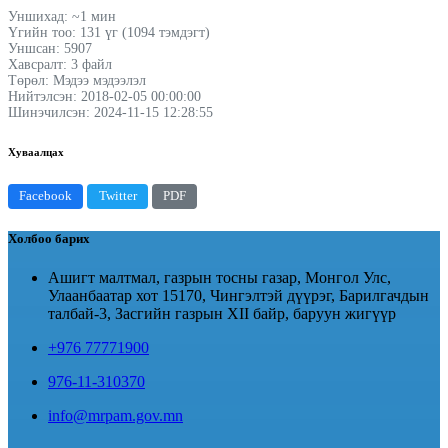
Уншихад: ~1 мин
Үгийн тоо: 131 үг (1094 тэмдэгт)
Уншсан: 5907
Хавсралт: 3 файл
Төрөл: Мэдээ мэдээлэл
Нийтэлсэн: 2018-02-05 00:00:00
Шинэчилсэн: 2024-11-15 12:28:55
Хуваалцах
Facebook
Twitter
PDF
Холбоо барих
Ашигт малтмал, газрын тосны газар, Монгол Улс,
Улаанбаатар хот 15170, Чингэлтэй дүүрэг, Барилгачдын
талбай-3, Засгийн газрын XII байр, баруун жигүүр
+976 77771900
976-11-310370
info@mrpam.gov.mn