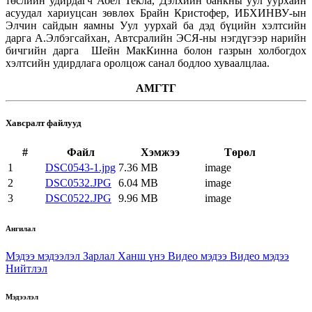
төслийн удирдагч Абел Текла, Дэлхийн банкны уул уурхайн
асуудал хариуцсан зөвлөх Брайн Кристофер, ИБХИНВУ-ын
Элчин сайдын яамны Уул уурхай ба дэд бүцийн хэлтсийн
дарга А.Элбэгсайхан, Автсралийн ЭСЯ-ны нэгдүгээр нарийн
бичгийн дарга Шейн МакКинна болон газрын холбогдох
хэлтсийн удирдлага оролцож санал бодлоо хуваалцлаа.
АМГТГ
Хавсралт файлууд
#
Файл
Хэмжээ
Төрөл
1
DSC0543-1.jpg
7.36 MB
image
2
DSC0532.JPG
6.04 MB
image
3
DSC0522.JPG
9.96 MB
image
Ангилал
Мэдээ мэдээлэл
Зарлал
Ханш үнэ
Видео мэдээ
Видео мэдээ
Нийтлэл
Мэдээлэл