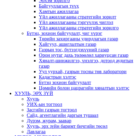
Эрхэм зорилго
Байгууллагын түүх
Хамтын ажиллагаа
Үйл ажиллагааны стратегийн зорилт
Үйл ажиллагааны тэргүүлэх чиглэл
Үйл ажиллагааны стратегийн зорилго
Бүтэц, зохион байгуулалт, чиг үүрэг
Төрийн захиргааны удирдлагын газар
Хайгуул, ашиглалтын газар
Газрын тос, бүтээгдэхүүний газар
Орон нутаг дахь төлөөлөл хариуцсан газар
Хяналт-шинжилгээ, үнэлгээ, дотоод аудитын
газар
Уул уурхай, газрын тосны төв лаборатори
Кадастрын хэлтэс
Бүтэц зохион байгуулалт
Цөмийн болон цацрагийн хяналтын хэлтэс
ХУУЛЬ, ЭРХ ЗҮЙ
Хууль
УИХ-ын тогтоол
Засгийн газрын тогтоол
Сайд, агентлагийн даргын тушаал
Дүрэм, журам, заавар
Хууль, эрх зүйн баримт бичгийн төсөл
Лавлагаа