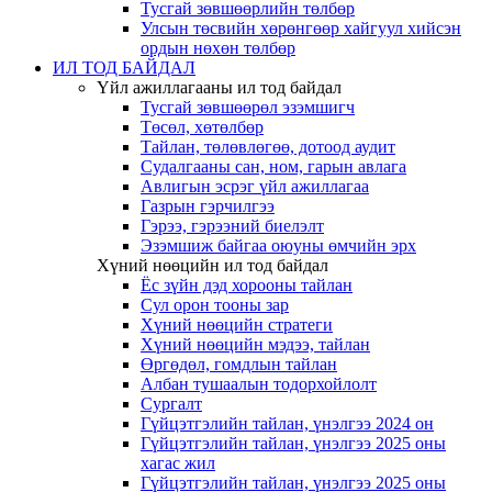
Тусгай зөвшөөрлийн төлбөр
Улсын төсвийн хөрөнгөөр хайгуул хийсэн
ордын нөхөн төлбөр
ИЛ ТОД БАЙДАЛ
Үйл ажиллагааны ил тод байдал
Тусгай зөвшөөрөл эзэмшигч
Төсөл, хөтөлбөр
Тайлан, төлөвлөгөө, дотоод аудит
Судалгааны сан, ном, гарын авлага
Авлигын эсрэг үйл ажиллагаа
Газрын гэрчилгээ
Гэрээ, гэрээний биелэлт
Эзэмшиж байгаа оюуны өмчийн эрх
Хүний нөөцийн ил тод байдал
Ёс зүйн дэд хорооны тайлан
Сул орон тооны зар
Хүний нөөцийн стратеги
Хүний нөөцийн мэдээ, тайлан
Өргөдөл, гомдлын тайлан
Албан тушаалын тодорхойлолт
Сургалт
Гүйцэтгэлийн тайлан, үнэлгээ 2024 он
Гүйцэтгэлийн тайлан, үнэлгээ 2025 оны
хагас жил
Гүйцэтгэлийн тайлан, үнэлгээ 2025 оны