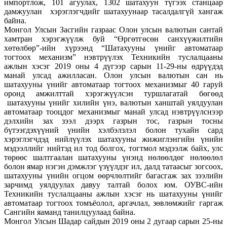
импортлож, 101 агуулах, 1302 шатахуун түгээх станцаар
дамжуулан хэрэглэгчдийг шатахуунаар тасалдалгүй хангаж
байна.
Монгол Улсын Засгийн газраас Олон улсын валютын сантай
хамтран хэрэгжүүлж буй “Өргөтгөсөн санхүүжилтийн
хөтөлбөр”-ийн хүрээнд “Шатахууны үнийг автоматаар
тогтоох механизм” нэвтрүүлэх Техникийн туслалцааны
ажлын хэсэг 2019 оны 4 дүгээр сарын 11-29-ны өдрүүдэд
манай улсад ажилласан. Олон улсын валютын сан нь
шатахууны үнийг автоматаар тогтоох механизмыг 40 гаруй
оронд амжилттай хэрэгжүүлсэн туршлагатай бөгөөд
шатахууны үнийг хилийн үнэ, валютын ханштай уялдуулан
автоматаар тооцдог механизмыг манай улсад нэвтрүүлснээр
дэлхийн зах зээл дээрх газрын тос, газрын тосны
бүтээгдэхүүний үнийн хэлбэлзлэл болон тухайн сард
хэрэглэгчдэд нийлүүлэх шатахууны жижиглэнгийн үнийн
мэдээллийг нийтэд ил тод болгох, тогтмол мэдээлж байх, улс
төрөөс шалтгаалан шатахууны үнэнд нөлөөлдөг нөлөөлөл
болон ямар нэгэн дэмжлэг үзүүлдэг ил, далд татаасыг зогсоох,
шатахууны үнийн огцом өөрчлөлтийг багасгаж зах зээлийн
зарчимд уялдуулах давуу талтай болох юм. ОУВС-ийн
Техникийн туслалцааны ажлын хэсэг нь шатахууны үнийг
автоматаар тогтоох томъёолол, аргачлал, зөвлөмжийг гаргаж
Сангийн яаманд танилцуулаад байна.
Монгол Улсын Шадар сайдын 2019 оны 2 дугаар сарын 25-ны