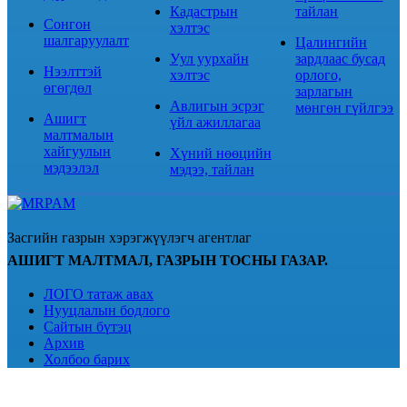
Кадастрын
тайлан
Сонгон
хэлтэс
шалгаруулалт
Цалингийн
Уул уурхайн
зардлаас бусад
Нээлттэй
хэлтэс
орлого,
өгөгдөл
зарлагын
Авлигын эсрэг
мөнгөн гүйлгээ
Ашигт
үйл ажиллагаа
малтмалын
хайгуулын
Хүний нөөцийн
мэдээлэл
мэдээ, тайлан
Засгийн газрын хэрэгжүүлэгч агентлаг
АШИГТ МАЛТМАЛ, ГАЗРЫН ТОСНЫ ГАЗАР.
ЛОГО татаж авах
Нууцлалын бодлого
Сайтын бүтэц
Архив
Холбоо барих