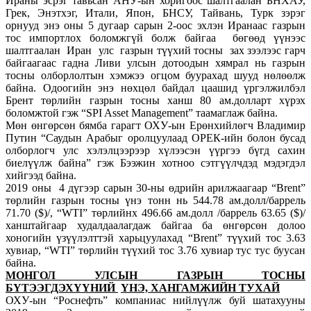
Ираны эсрэг тавьсан АНУ-ын хоригоос шалтгаалан БНХАУ,
Грек, Энэтхэг, Итали, Япон, БНСУ, Тайвань, Турк зэрэг
орнууд энэ оны 5 дугаар сарын 2-оос эхлэн Иранаас газрын
тос импортлох боломжгүй болж байгаа бөгөөд үүнээс
шалтгаалан Иран улс газрын түүхий тосны зах зээлээс гарч
байгаагаас гадна Ливи улсын дотоодын хямрал нь газрын
тосны олборлолтын хэмжээ огцом буурахад шууд нөлөөлж
байна. Одоогийн энэ нөхцөл байдал цаашид үргэлжилбэл
Брент төрлийн газрын тосны ханш 80 ам.долларт хүрэх
боломжтой гэж “SPI Asset Management” таамаглаж байна.
Мөн өнгөрсөн бямба гарагт ОХУ-ын Ерөнхийлөгч Владимир
Путин “Саудын Арабыг оролцуулаад ОРЕК-ийн болон бусад
олборлогч улс хэлэлцээрээр хүлээсэн үүргээ бүгд сахин
биелүүлж байна” гэж Бээжин хотноо сэтгүүлчдэд мэдэгдэл
хийгээд байна.
2019 оны 4 дүгээр сарын 30-ны өдрийн арилжаагаар “Brent”
төрлийн газрын тосны үнэ тонн нь 544.78 ам.долл/баррель
71.70 ($)/, “WTI” төрлийнх 496.66 ам.долл /баррель 63.65 ($)/
ханштайгаар худалдаалагдаж байгаа ба өнгөрсөн долоо
хоногийн үзүүлэлттэй харьцуулахад “Brent” түүхий тос 3.63
хувиар, “WTI” төрлийн түүхий тос 3.76 хувиар тус тус буусан
байна.
МОНГОЛ УЛСЫН ГАЗРЫН ТОСНЫ
БҮТЭЭГДЭХҮҮНИЙ
ҮНЭ, ХАНГАМЖИЙН ТУХАЙ
ОХУ-ын “Роснефть” компаниас нийлүүлж буй шатахууны