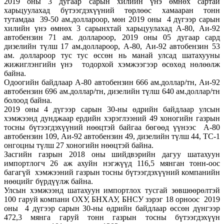
2019 оны 3 дугаар сарын хилийн үнэ өмнөх сартай
харьцуулахад бүтээгдэхүүний төрлөөс хамааран тонн
тутамдаа 39-50 ам.доллароор, мөн 2019 оны 4 дүгээр сарын
хилийн үнэ өмнөх 3 сарынхтай харьцуулахад А-80, Аи-92
автобензин 71 ам. доллароор, 2019 оны 05 дугаар сард
дизелийн түлш 17 ам.доллароор, А-80, Аи-92 автобензин 53
ам. доллароор тус тус өссөн нь манай улсад шатахууны
жижиглэнгийн үнэ тодорхой хэмжээгээр өсөхөд нөлөөлж
байна.
Одоогийн байдлаар А-80 автобензин 666 ам.доллар/тн, Аи-92
автобензин 696 ам.доллар/тн, дизелийн түлш 640 ам.доллар/тн
болоод байна.
2019 оны 4 дүгээр сарын 30-ны өдрийн байдлаар улсын
хэмжээнд дунджаар ердийн хэрэглээний 49 хоногийн газрын
тосны бүтээгдэхүүний нөөцтэй байгаа бөгөөд үүнээс А-80
автобензин 109, Аи-92 автобензин 49, дизелийн түлш 44, ТС-1
онгоцны түлш 27 хоногийн нөөцтэй байна.
Засгийн газрын 2018 оны шийдвэрийн дагуу шатахуун
импортлогч 26 аж ахуйн нэгжүүд 116,5 мянган тонн-оос
багагүй хэмжээний газрын тосны бүтээгдэхүүний компанийн
нөөцийг бүрдүүлж байна.
Улсын хэмжээнд шатахуун импортлох тусгай зөвшөөрөлтэй
100 гаруй компани ОХУ, БНХАУ, БНСУ зэрэг 18 орноос 2019
оны 4 дүгээр сарын 30-ны өдрийн байдлаар өссөн дүнгээр
472,3 мянга гаруй тонн газрын тосны бүтээгдэхүүн