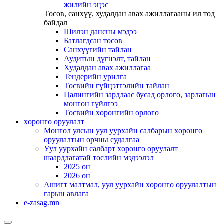
жилийн эцэс
Төсөв, санхүү, худалдан авах ажиллагааны ил тод
байдал
Шилэн дансны мэдээ
Батлагдсан төсөв
Санхүүгийн тайлан
Аудитын дүгнэлт, тайлан
Худалдан авах ажиллагаа
Тендерийн урилга
Төсвийн гүйцэтгэлийн тайлан
Цалингийн зардлаас бусад орлого, зарлагын
мөнгөн гүйлгээ
Төсвийн хөрөнгийн орлого
хөрөнгө оруулалт
Монгол улсын уул уурхайн салбарын хөрөнгө
оруулалтын орчны судалгаа
Уул уурхайн салбарт хөрөнгө оруулалт
шаардлагатай төслийн мэдээлэл
2025 он
2026 он
Ашигт малтмал, уул уурхайн хөрөнгө оруулалтын
гарын авлага
e-zasag.mn