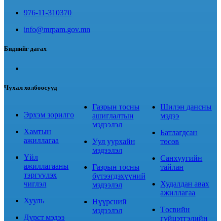
976-11-310370
info@mrpam.gov.mn
Биднийг дагах
Чухал холбоосууд
Газрын тосны
Шилэн дансны
Эрхэм зорилго
ашиглалтын
мэдээ
мэдээлэл
Хамтын
Батлагдсан
ажиллагаа
Уул уурхайн
төсөв
мэдээлэл
Үйл
Санхүүгийн
ажиллагааны
Газрын тосны
тайлан
тэргүүлэх
бүтээгдэхүүний
чиглэл
Худалдан авах
мэдээлэл
ажиллагаа
Хууль
Нүүрсний
Төсвийн
мэдээлэл
Дүрст мэдээ
гүйцэтгэлийн