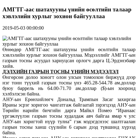
АМГТГ-аас шатахууны үнийн өсөлтийн талаар
хэвлэлийн хурлыг зохион байгууллаа
2019-05-03 00:00:00
Өнөөдөр АМГТГ-аас шатахууны үнийн өсөлтийн талаар
хэвлэлийн хурлыг зохион байгууллаа. Мэдээллийг АМГТГ-ын
газрын тосны асуудал хариуцсан орлогч дарга Ц.Эрдэнэбаяр
хийв.
ДЭЛХИЙН ГАЗРЫН ТОСНЫ ҮНИЙН МЭДЭЭЛЭЛ
Өнгөрсөн долоо хоногт олон улсын томоохон биржүүд дээр
нэг тонн түүхий газрын тосны үнэ 465.28-544.78 ам.доллар
буюу баррель нь 64.00-71.70 ам.доллар ($)-ын хооронд
хэлбэлзсэн байна.
АНУ-ын Ерөнхийлөгч Дональд Трампын Засаг захиргаа
Ираны эсрэг хоригоо чангатгаж байгаатай зэрэгцээд АНУ-ын
Төрийн нарийн бичгийн дарга Майкл Помео “Иранаас
үргэжлүүлэн газрын тосны худалдаж авч байгаа ямар ч улс
АНУ-ын хоригтой нүүр тулна” гэж мэдэгдснээс шалтгаалан
газрын тосны ханш сүүлийн 6 сарын дээд түвшинд хүрээд
байна.