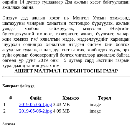
өдрийн 14 дүгээр тушаалаар Дэд ажлын хэсэг байгуулагдан
ажиллаж байна.
Энэхүү дэд ажлын хэсэг нь Монгол Улсын хэмжээнд
шатахууны чанарын хяналтын тогтолцоо бүрдүүлэх, ажлын
уялдаа холбоог сайжруулах, мэдээлэл /Нефтийн
бүтээгдэхүүний импорт, тээвэрлэлт, ачилт, буулгалт, чанар,
жин хэмжээ г.м/ хяналтын мэдээ, мэдээллүүдийг харилцан
шуурхай солилцох хяналтын нэгдсэн систем бий болгох
асуудлыг судалж, санал, дүгнэлт гаргах, холбогдох хууль, эрх
зүйн орчныг боловсронгуй болгох чиглэлээр ажиллаж байгаа
бөгөөд үр дүнг 2019 оны 5 дугаар сард Засгийн газрын
хуралдаанд танилцуулах юм.
АШИГТ МАЛТМАЛ, ГАЗРЫН ТОСНЫ ГАЗАР
Хавсралт файлууд
#
Файл
Хэмжээ
Төрөл
1
2019-05-06-1.jpg
3.43 MB
image
2
2019-05-06-2.jpg
4.09 MB
image
Ангилал