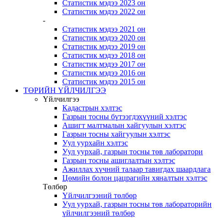
Статистик мэдээ 2023 он
Статистик мэдээ 2022 он
-
Статистик мэдээ 2021 он
Статистик мэдээ 2020 он
Статистик мэдээ 2019 он
Статистик мэдээ 2018 он
Статистик мэдээ 2017 он
Статистик мэдээ 2016 он
Статистик мэдээ 2015 он
ТӨРИЙН ҮЙЛЧИЛГЭЭ
Үйлчилгээ
Кадастрын хэлтэс
Газрын тосны бүтээгдэхүүний хэлтэс
Ашигт малтмалын хайгуулын хэлтэс
Газрын тосны хайгуулын хэлтэс
Уул уурхайн хэлтэс
Уул уурхай, газрын тосны төв лаборатори
Газрын тосны ашиглалтын хэлтэс
Ажиллах хүчний талаар тавигдах шаардлага
Цөмийн болон цацрагийн хяналтын хэлтэс
Төлбөр
Үйлчилгээний төлбөр
Уул уурхай, газрын тосны төв лабораторийн
үйлчилгээний төлбөр