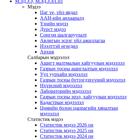
МЭДЭЭ, МЭДЭЭЛЭЛ
Мэдээ
Цаг үе, үйл явдал
ААН-ийн анхааралд
Үнийн мэдээ
Дүрст мэдээ
Сонгон шалгаруулалт
Авлигын эсрэг үйл ажиллагаа
Нээлттэй өгөгдөл
Архив
Салбарын мэдээлэл
Ашигт малтмалын хайгуулын мэдээлэл
Газрын тосны ашиглалтын мэдээлэл
Уул уурхайн мэдээлэл
Газрын тосны бүтээгдэхүүний мэдээлэл
Нүүрсний мэдээлэл
Лабораторийн мэдээлэл
Газрын тосны эрэл, хайгуулын мэдээлэл
Кадастрын мэдээлэл
Цөмийн болон цацрагийн хяналтын
мэдээлэл
Статистик мэдээ
Статистик мэдээ 2026 он
Статистик мэдээ 2025 он
Статистик мэдээ 2024 он