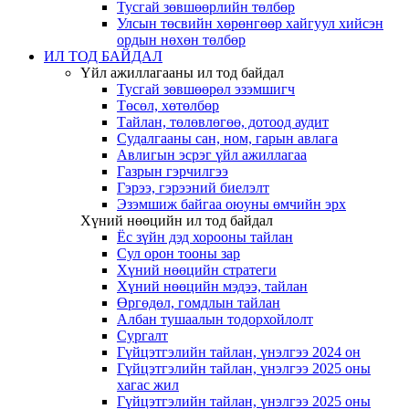
Тусгай зөвшөөрлийн төлбөр
Улсын төсвийн хөрөнгөөр хайгуул хийсэн
ордын нөхөн төлбөр
ИЛ ТОД БАЙДАЛ
Үйл ажиллагааны ил тод байдал
Тусгай зөвшөөрөл эзэмшигч
Төсөл, хөтөлбөр
Тайлан, төлөвлөгөө, дотоод аудит
Судалгааны сан, ном, гарын авлага
Авлигын эсрэг үйл ажиллагаа
Газрын гэрчилгээ
Гэрээ, гэрээний биелэлт
Эзэмшиж байгаа оюуны өмчийн эрх
Хүний нөөцийн ил тод байдал
Ёс зүйн дэд хорооны тайлан
Сул орон тооны зар
Хүний нөөцийн стратеги
Хүний нөөцийн мэдээ, тайлан
Өргөдөл, гомдлын тайлан
Албан тушаалын тодорхойлолт
Сургалт
Гүйцэтгэлийн тайлан, үнэлгээ 2024 он
Гүйцэтгэлийн тайлан, үнэлгээ 2025 оны
хагас жил
Гүйцэтгэлийн тайлан, үнэлгээ 2025 оны