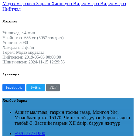
Мэдээ мэдээлэл
Зарлал
Ханш үнэ
Видео мэдээ
Видео мэдээ
Нийтлэл
Мэдээлэл
Уншихад: ~4 мин
Үгийн тоо: 686 үг (5057 тэмдэгт)
Уншсан: 8080
Хавсралт: 2 файл
Төрөл: Мэдээ мэдээлэл
Нийтэлсэн: 2019-05-03 00:00:00
Шинэчилсэн: 2024-11-15 12:29:56
Хуваалцах
Facebook
Twitter
PDF
Холбоо барих
Ашигт малтмал, газрын тосны газар, Монгол Улс,
Улаанбаатар хот 15170, Чингэлтэй дүүрэг, Барилгачдын
талбай-3, Засгийн газрын XII байр, баруун жигүүр
+976 77771900