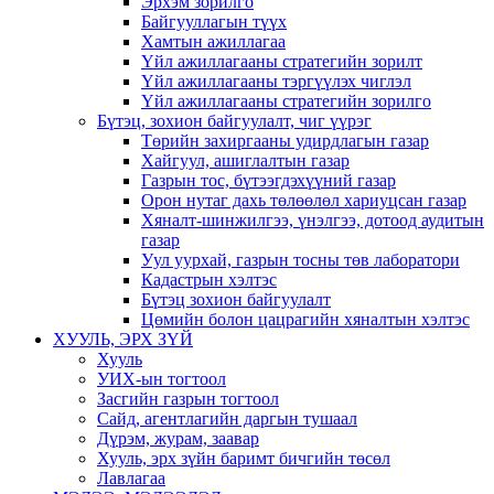
Эрхэм зорилго
Байгууллагын түүх
Хамтын ажиллагаа
Үйл ажиллагааны стратегийн зорилт
Үйл ажиллагааны тэргүүлэх чиглэл
Үйл ажиллагааны стратегийн зорилго
Бүтэц, зохион байгуулалт, чиг үүрэг
Төрийн захиргааны удирдлагын газар
Хайгуул, ашиглалтын газар
Газрын тос, бүтээгдэхүүний газар
Орон нутаг дахь төлөөлөл хариуцсан газар
Хяналт-шинжилгээ, үнэлгээ, дотоод аудитын
газар
Уул уурхай, газрын тосны төв лаборатори
Кадастрын хэлтэс
Бүтэц зохион байгуулалт
Цөмийн болон цацрагийн хяналтын хэлтэс
ХУУЛЬ, ЭРХ ЗҮЙ
Хууль
УИХ-ын тогтоол
Засгийн газрын тогтоол
Сайд, агентлагийн даргын тушаал
Дүрэм, журам, заавар
Хууль, эрх зүйн баримт бичгийн төсөл
Лавлагаа